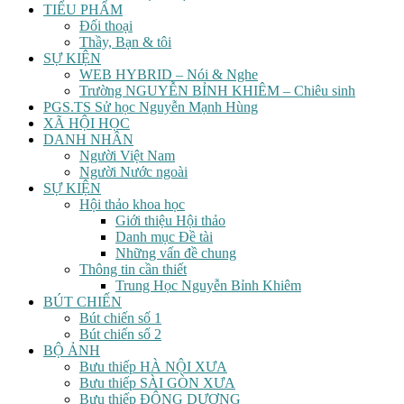
TIỂU PHẨM
Đối thoại
Thầy, Bạn & tôi
SỰ KIỆN
WEB HYBRID – Nói & Nghe
Trường NGUYỄN BỈNH KHIÊM – Chiêu sinh
PGS.TS Sử học Nguyễn Mạnh Hùng
XÃ HỘI HỌC
DANH NHÂN
Người Việt Nam
Người Nước ngoài
SỰ KIỆN
Hội thảo khoa học
Giới thiệu Hội thảo
Danh mục Đề tài
Những vấn đề chung
Thông tin cần thiết
Trung Học Nguyễn Bỉnh Khiêm
BÚT CHIẾN
Bút chiến số 1
Bút chiến số 2
BỘ ẢNH
Bưu thiếp HÀ NỘI XƯA
Bưu thiếp SÀI GÒN XƯA
Bưu thiếp ĐÔNG DƯƠNG