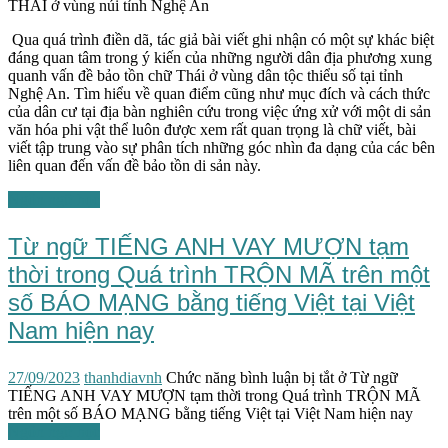
THÁI ở vùng núi tỉnh Nghệ An
Qua quá trình điền dã, tác giả bài viết ghi nhận có một sự khác biệt
đáng quan tâm trong ý kiến của những người dân địa phương xung
quanh vấn đề bảo tồn chữ Thái ở vùng dân tộc thiểu số tại tỉnh
Nghệ An. Tìm hiểu về quan điểm cũng như mục đích và cách thức
của dân cư tại địa bàn nghiên cứu trong việc ứng xử với một di sản
văn hóa phi vật thể luôn được xem rất quan trọng là chữ viết, bài
viết tập trung vào sự phân tích những góc nhìn đa dạng của các bên
liên quan đến vấn đề bảo tồn di sản này.
Ngôn ngữ học
Từ ngữ TIẾNG ANH VAY MƯỢN tạm
thời trong Quá trình TRỘN MÃ trên một
số BÁO MẠNG bằng tiếng Việt tại Việt
Nam hiện nay
27/09/2023
thanhdiavnh
Chức năng bình luận bị tắt
ở Từ ngữ
TIẾNG ANH VAY MƯỢN tạm thời trong Quá trình TRỘN MÃ
trên một số BÁO MẠNG bằng tiếng Việt tại Việt Nam hiện nay
Ngôn ngữ học