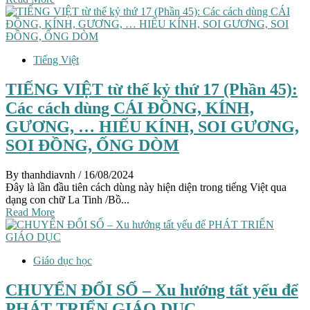
Tiếng Việt
TIẾNG VIỆT từ thế kỷ thứ 17 (Phần 45):
Các cách dùng CÁI ĐỒNG, KÍNH,
GƯƠNG, … HIẾU KÍNH, SOI GƯƠNG,
SOI ĐỒNG, ỐNG DÒM
By thanhdiavnh
/ 16/08/2024
Đây là lần đầu tiên cách dùng này hiện diện trong tiếng Việt qua
dạng con chữ La Tinh /Bồ...
Read More
Giáo dục học
CHUYỂN ĐỔI SỐ – Xu hướng tất yếu để
PHÁT TRIỂN GIÁO DỤC