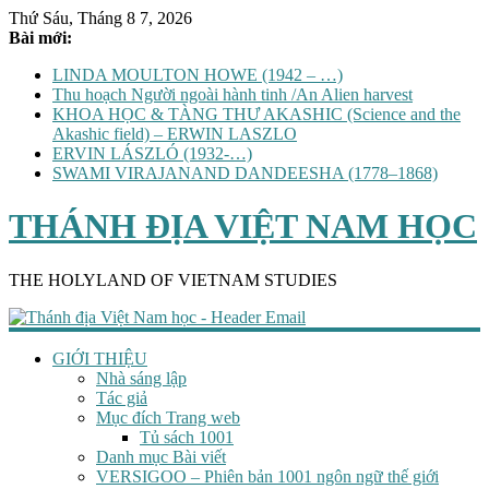
Thứ Sáu, Tháng 8 7, 2026
Bài mới:
LINDA MOULTON HOWE (1942 – …)
Thu hoạch Người ngoài hành tinh /An Alien harvest
KHOA HỌC & TÀNG THƯ AKASHIC (Science and the
Akashic field) – ERWIN LASZLO
ERVIN LÁSZLÓ (1932-…)
SWAMI VIRAJANAND DANDEESHA (1778–1868)
THÁNH ĐỊA VIỆT NAM HỌC
THE HOLYLAND OF VIETNAM STUDIES
GIỚI THIỆU
Nhà sáng lập
Tác giả
Mục đích Trang web
Tủ sách 1001
Danh mục Bài viết
VERSIGOO – Phiên bản 1001 ngôn ngữ thế giới