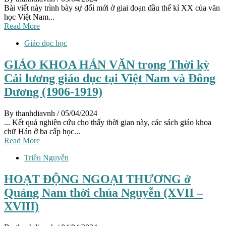
Bài viết này trình bày sự đổi mới ở giai đoạn đầu thế kỉ XX của văn
học Việt Nam...
Read More
Giáo dục học
GIÁO KHOA HÁN VĂN trong Thời kỳ
Cải lương giáo dục tại Việt Nam và Đông
Dương (1906-1919)
By thanhdiavnh
/ 05/04/2024
... Kết quả nghiên cứu cho thấy thời gian này, các sách giáo khoa
chữ Hán ở ba cấp học...
Read More
Triều Nguyễn
HOẠT ĐỘNG NGOẠI THƯƠNG ở
Quảng Nam thời chúa Nguyễn (XVII –
XVIII)