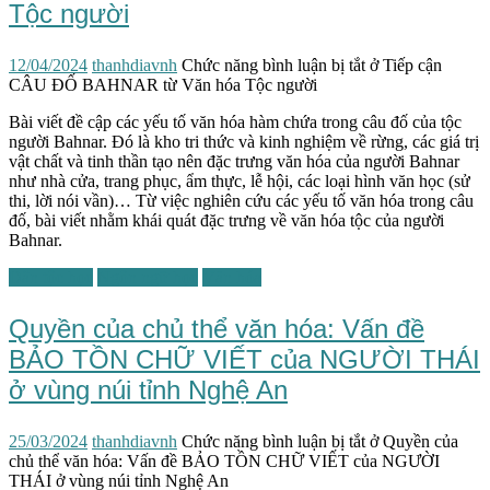
Tộc người
12/04/2024
thanhdiavnh
Chức năng bình luận bị tắt
ở Tiếp cận
CÂU ĐỐ BAHNAR từ Văn hóa Tộc người
Bài viết đề cập các yếu tố văn hóa hàm chứa trong câu đố của tộc
người Bahnar. Đó là kho tri thức và kinh nghiệm về rừng, các giá trị
vật chất và tinh thần tạo nên đặc trưng văn hóa của người Bahnar
như nhà cửa, trang phục, ẩm thực, lễ hội, các loại hình văn học (sử
thi, lời nói vần)… Từ việc nghiên cứu các yếu tố văn hóa trong câu
đố, bài viết nhằm khái quát đặc trưng về văn hóa tộc của người
Bahnar.
Dân tộc học
Ngôn ngữ học
Văn hóa
Quyền của chủ thể văn hóa: Vấn đề
BẢO TỒN CHỮ VIẾT của NGƯỜI THÁI
ở vùng núi tỉnh Nghệ An
25/03/2024
thanhdiavnh
Chức năng bình luận bị tắt
ở Quyền của
chủ thể văn hóa: Vấn đề BẢO TỒN CHỮ VIẾT của NGƯỜI
THÁI ở vùng núi tỉnh Nghệ An