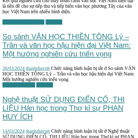
Kết quả nghiên cứu cho thấy hoàn cảnh văn học Việt Nam hiện đại
là tiền đề cho sự tiếp thu và tiếp biến văn học phương Tây của văn
học Việt Nam trên nhiều bình diện.
Tôn giáo/Tín ngưỡng
Văn học
So sánh VĂN HỌC THIỀN TÔNG Lý –
Trần và văn học hậu hiện đại Việt Nam:
Một hướng nghiên cứu triển vọng
26/03/2024
thanhdiavnh
Chức năng bình luận bị tắt
ở So sánh VĂN
HỌC THIỀN TÔNG Lý – Trần và văn học hậu hiện đại Việt Nam:
Một hướng nghiên cứu triển vọng
Người Việt Nam
Văn học
Nghệ thuật SỬ DỤNG ĐIỂN CỐ, THI
LIỆU Hán học trong Thơ kỉ sự PHAN
HUY ÍCH
14/03/2024
thanhdiavnh
Chức năng bình luận bị tắt
ở Nghệ thuật
SỬ DỤNG ĐIỂN CỐ, THI LIỆU Hán học trong Thơ kỉ sự PHAN