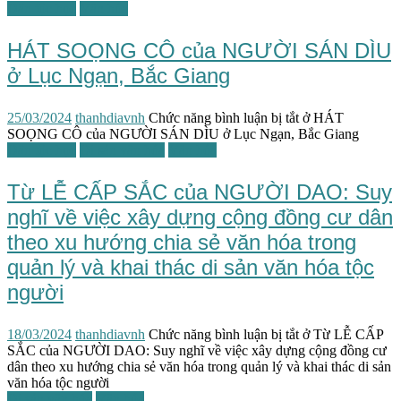
Dân tộc học
Văn hóa
HÁT SOỌNG CÔ của NGƯỜI SÁN DÌU
ở Lục Ngạn, Bắc Giang
25/03/2024
thanhdiavnh
Chức năng bình luận bị tắt
ở HÁT
SOỌNG CÔ của NGƯỜI SÁN DÌU ở Lục Ngạn, Bắc Giang
Dân tộc học
Di sản văn hóa
Văn hóa
Từ LỄ CẤP SẮC của NGƯỜI DAO: Suy
nghĩ về việc xây dựng cộng đồng cư dân
theo xu hướng chia sẻ văn hóa trong
quản lý và khai thác di sản văn hóa tộc
người
18/03/2024
thanhdiavnh
Chức năng bình luận bị tắt
ở Từ LỄ CẤP
SẮC của NGƯỜI DAO: Suy nghĩ về việc xây dựng cộng đồng cư
dân theo xu hướng chia sẻ văn hóa trong quản lý và khai thác di sản
văn hóa tộc người
Di sản văn hóa
Văn hóa