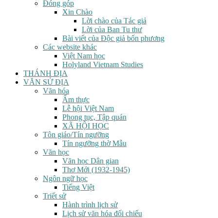
Đóng góp
Xin Chào
Lời chào của Tác giả
Lời của Ban Tu thư
Bài viết của Độc giả bốn phương
Các website khác
Việt Nam học
Holyland Vietnam Studies
THÁNH ĐỊA
VĂN SỬ ĐỊA
Văn hóa
Ẩm thực
Lễ hội Việt Nam
Phong tục, Tập quán
XÃ HỘI HỌC
Tôn giáo/Tín ngưỡng
Tín ngưỡng thờ Mẫu
Văn học
Văn học Dân gian
Thơ Mới (1932-1945)
Ngôn ngữ học
Tiếng Việt
Triết sử
Hành trình lịch sử
Lịch sử văn hóa đối chiếu