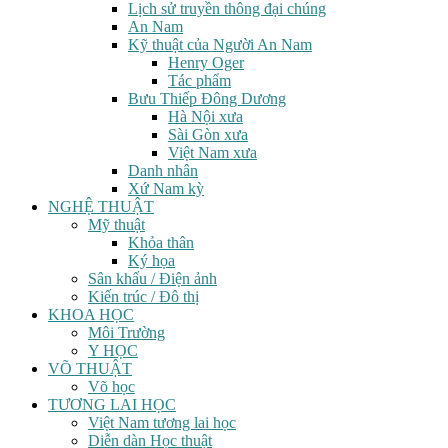
Lịch sử truyền thông đại chúng
An Nam
Kỹ thuật của Người An Nam
Henry Oger
Tác phẩm
Bưu Thiếp Đông Dương
Hà Nội xưa
Sài Gòn xưa
Việt Nam xưa
Danh nhân
Xứ Nam kỳ
NGHỆ THUẬT
Mỹ thuật
Khỏa thân
Ký họa
Sân khấu / Điện ảnh
Kiến trúc / Đô thị
KHOA HỌC
Môi Trường
Y HỌC
VÕ THUẬT
Võ học
TƯƠNG LAI HỌC
Việt Nam tương lai học
Diễn dàn Học thuật