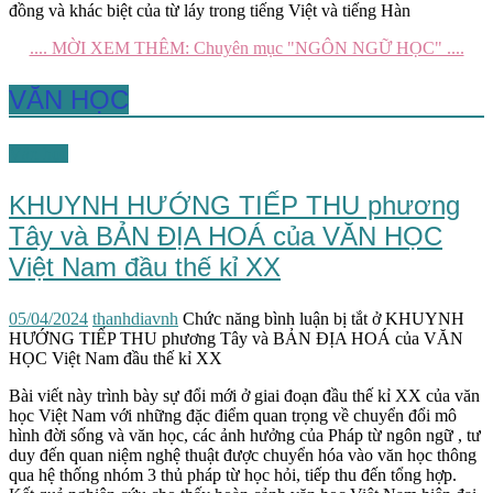
đồng và khác biệt của từ láy trong tiếng Việt và tiếng Hàn
.... MỜI XEM THÊM: Chuyên mục "NGÔN NGỮ HỌC" ....
VĂN HỌC
Văn học
KHUYNH HƯỚNG TIẾP THU phương
Tây và BẢN ĐỊA HOÁ của VĂN HỌC
Việt Nam đầu thế kỉ XX
05/04/2024
thanhdiavnh
Chức năng bình luận bị tắt
ở KHUYNH
HƯỚNG TIẾP THU phương Tây và BẢN ĐỊA HOÁ của VĂN
HỌC Việt Nam đầu thế kỉ XX
Bài viết này trình bày sự đổi mới ở giai đoạn đầu thế kỉ XX của văn
học Việt Nam với những đặc điểm quan trọng về chuyển đổi mô
hình đời sống và văn học, các ảnh hưởng của Pháp từ ngôn ngữ , tư
duy đến quan niệm nghệ thuật được chuyển hóa vào văn học thông
qua hệ thống nhóm 3 thủ pháp từ học hỏi, tiếp thu đến tổng hợp.