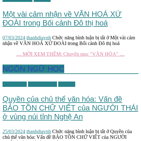
Một vài cảm nhận về VĂN HOÁ XỨ
ĐOÀI trong Bối cảnh Đô thị hoá
07/03/2024
thanhdiavnh
Chức năng bình luận bị tắt
ở Một vài cảm
nhận về VĂN HOÁ XỨ ĐOÀI trong Bối cảnh Đô thị hoá
.... MỜI XEM THÊM: Chuyên mục "VĂN HÓA" ....
NGÔN NGỮ HỌC
Dân tộc học
Ngôn ngữ học
Văn hóa
Quyền của chủ thể văn hóa: Vấn đề
BẢO TỒN CHỮ VIẾT của NGƯỜI THÁI
ở vùng núi tỉnh Nghệ An
25/03/2024
thanhdiavnh
Chức năng bình luận bị tắt
ở Quyền của
chủ thể văn hóa: Vấn đề BẢO TỒN CHỮ VIẾT của NGƯỜI