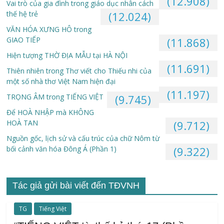
(12.908)
Vai trò của gia đình trong giáo dục nhân cách
thế hệ trẻ
(12.024)
VĂN HÓA XƯNG HÔ trong
GIAO TIẾP
(11.868)
Hiện tượng THỜ ĐỊA MẪU tại HÀ NỘI
(11.691)
Thiên nhiên trong Thơ viết cho Thiếu nhi của
một số nhà thơ Việt Nam hiện đại
(11.197)
TRỌNG ÂM trong TIẾNG VIỆT
(9.745)
Để HOÀ NHẬP mà KHÔNG
HOÀ TAN
(9.712)
Nguồn gốc, lịch sử và cấu trúc của chữ Nôm từ
bối cảnh văn hóa Đông Á (Phần 1)
(9.322)
Tác giả gửi bài viết đến TĐVNH
TG
Tiếng Việt