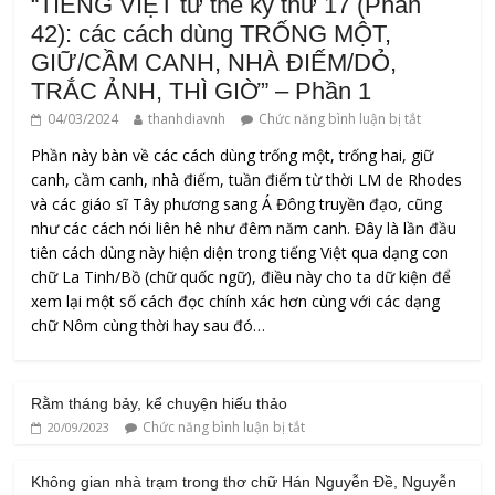
“TIẾNG VIỆT từ thế kỷ thứ 17 (Phần
42): các cách dùng TRỐNG MỘT,
GIỮ/CẦM CANH, NHÀ ĐIẾM/DỎ,
TRẮC ẢNH, THÌ GIỜ” – Phần 1
04/03/2024
thanhdiavnh
Chức năng bình luận bị tắt
Phần này bàn về các cách dùng trống một, trống hai, giữ
canh, cầm canh, nhà điếm, tuần điếm từ thời LM de Rhodes
và các giáo sĩ Tây phương sang Á Đông truyền đạo, cũng
như các cách nói liên hê như đêm năm canh. Đây là lần đầu
tiên cách dùng này hiện diện trong tiếng Việt qua dạng con
chữ La Tinh/Bồ (chữ quốc ngữ), điều này cho ta dữ kiện để
xem lại một số cách đọc chính xác hơn cùng với các dạng
chữ Nôm cùng thời hay sau đó…
Rằm tháng bảy, kể chuyện hiếu thảo
Chức năng bình luận bị tắt
20/09/2023
Không gian nhà trạm trong thơ chữ Hán Nguyễn Đề, Nguyễn