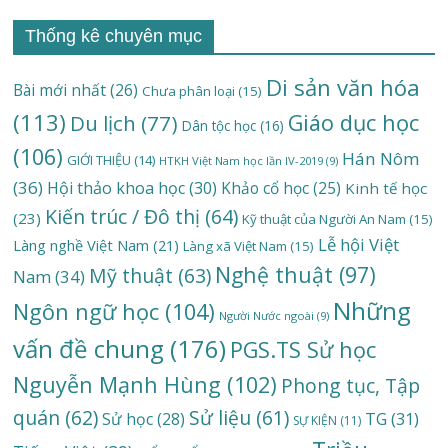
Thống kê chuyên mục
Di sản văn hóa
Bài mới nhất
(26)
Chưa phân loại
(15)
(113)
Giáo dục học
Du lịch
(77)
Dân tộc học
(16)
(106)
Hán Nôm
GIỚI THIỆU
(14)
HTKH Việt Nam học lần IV-2019
(9)
(36)
Hội thảo khoa học
(30)
Khảo cổ học
(25)
Kinh tế học
Kiến trúc / Đô thị
(64)
(23)
Kỹ thuật của Người An Nam
(15)
Lễ hội Việt
Làng nghề Việt Nam
(21)
Làng xã Việt Nam
(15)
Nghệ thuật
(97)
Mỹ thuật
(63)
Nam
(34)
Những
Ngôn ngữ học
(104)
Người Nước ngoài
(9)
vấn đề chung
(176)
PGS.TS Sử học
Nguyễn Mạnh Hùng
(102)
Phong tục, Tập
quán
(62)
Sử liệu
(61)
TG
(31)
Sử học
(28)
SỰ KIỆN
(11)