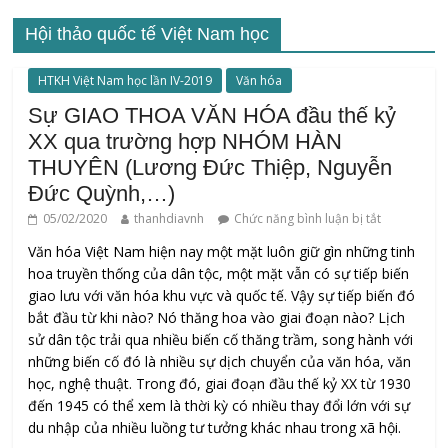
Hội thảo quốc tế Việt Nam học
HTKH Việt Nam học lần IV-2019
Văn hóa
Sự GIAO THOA VĂN HÓA đầu thế kỷ
XX qua trường hợp NHÓM HÀN
THUYÊN (Lương Đức Thiệp, Nguyễn
Đức Quỳnh,…)
05/02/2020
thanhdiavnh
Chức năng bình luận bị tắt
Văn hóa Việt Nam hiện nay một mặt luôn giữ gìn những tinh
hoa truyền thống của dân tộc, một mặt vẫn có sự tiếp biến
giao lưu với văn hóa khu vực và quốc tế. Vậy sự tiếp biến đó
bắt đầu từ khi nào? Nó thăng hoa vào giai đoạn nào? Lịch
sử dân tộc trải qua nhiều biến cố thăng trầm, song hành với
những biến cố đó là nhiều sự dịch chuyển của văn hóa, văn
học, nghệ thuật. Trong đó, giai đoạn đầu thế kỷ XX từ 1930
đến 1945 có thể xem là thời kỳ có nhiều thay đổi lớn với sự
du nhập của nhiều luồng tư tưởng khác nhau trong xã hội.