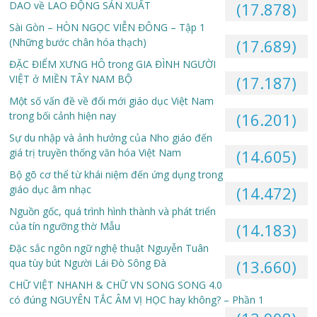
DAO về LAO ĐỘNG SẢN XUẤT
(17.878)
Sài Gòn – HÒN NGỌC VIỄN ĐÔNG – Tập 1
(Những bước chân hóa thạch)
(17.689)
ĐẶC ĐIỂM XƯNG HÔ trong GIA ĐÌNH NGƯỜI
VIỆT ở MIỀN TÂY NAM BỘ
(17.187)
Một số vấn đề về đổi mới giáo dục Việt Nam
trong bối cảnh hiện nay
(16.201)
Sự du nhập và ảnh hưởng của Nho giáo đến
giá trị truyền thống văn hóa Việt Nam
(14.605)
Bộ gõ cơ thể từ khái niệm đến ứng dụng trong
giáo dục âm nhạc
(14.472)
Nguồn gốc, quá trình hình thành và phát triển
của tín ngưỡng thờ Mẫu
(14.183)
Đặc sắc ngôn ngữ nghệ thuật Nguyễn Tuân
qua tùy bút Người Lái Đò Sông Đà
(13.660)
CHỮ VIỆT NHANH & CHỮ VN SONG SONG 4.0
có đúng NGUYÊN TẮC ÂM VỊ HỌC hay không? – Phần 1