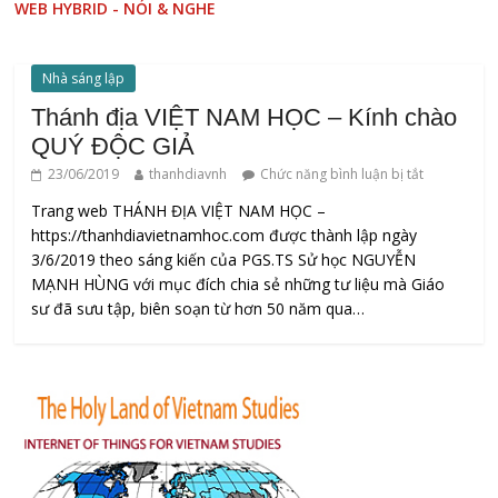
WEB HYBRID - NÓI & NGHE
Nhà sáng lập
Thánh địa VIỆT NAM HỌC – Kính chào
QUÝ ĐỘC GIẢ
23/06/2019
thanhdiavnh
Chức năng bình luận bị tắt
Trang web THÁNH ĐỊA VIỆT NAM HỌC –
https://thanhdiavietnamhoc.com được thành lập ngày
3/6/2019 theo sáng kiến của PGS.TS Sử học NGUYỄN
MẠNH HÙNG với mục đích chia sẻ những tư liệu mà Giáo
sư đã sưu tập, biên soạn từ hơn 50 năm qua…