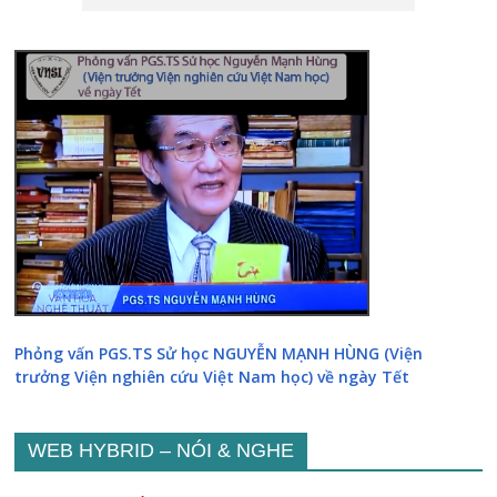
Phỏng vấn PGS.TS Sử học NGUYỄN MẠNH HÙNG (Viện
trưởng Viện nghiên cứu Việt Nam học) về ngày Tết
WEB HYBRID – NÓI & NGHE