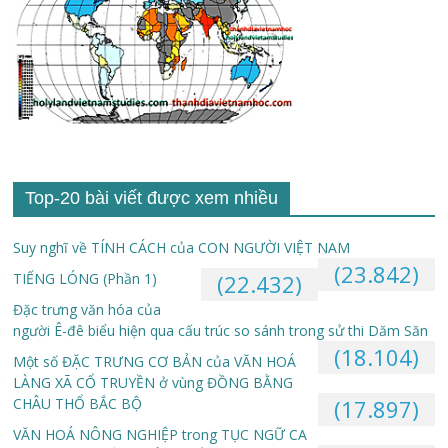
Top-20 bài viết được xem nhiều
Suy nghĩ về TÍNH CÁCH của CON NGƯỜI VIỆT NAM
(23.842)
TIẾNG LÓNG (Phần 1)
(22.432)
Đặc trưng văn hóa của
người Ê-đê biểu hiện qua cấu trúc so sánh trong sử thi Dăm Săn
(18.104)
Một số ĐẶC TRƯNG CƠ BẢN của VĂN HOÁ
LÀNG XÃ CỔ TRUYỀN ở vùng ĐỒNG BẰNG
CHÂU THỔ BẮC BỘ
(17.897)
VĂN HOÁ NÔNG NGHIỆP trong TỤC NGỮ CA