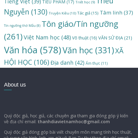
Triều
Tiếng Việt
(39)
TIỂU PHẨM
(17)
Triết học
(9)
Nguyễn
(130)
Tâm linh
(37)
Tác giả
(15)
Truyện Kiều
(10)
Tôn giáo/Tín ngưỡng
Tín ngưỡng thờ Mẫu
(8)
(261)
Việt Nam học
(48)
VĂN SỬ ĐỊA
(21)
Võ thuật
(16)
Văn hóa
(578)
Văn học
(331)
XÃ
HỘI HỌC
(106)
Địa danh
(42)
Ẩm thực
(11)
About us
Quý độc giả, học giả, các chuyên gia tham gia đóng góp ý kiến
về địa chỉ email:
thanhdiavietnamhoc@gmail.com
Quý độc giả đóng góp bài viết chuyên môn mang tính học thuật,
và cung cấp hình ảnh, xin gửi về Ban Tu thư theo địa chỉ email: