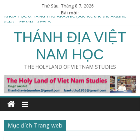
Thứ Sáu, Tháng 8 7, 2026
Bài mới:
KHOA HỌC & TÀNG THƯ AKASHIC (Science and the Akashic
field) – ERWIN LASZLO
THÁNH ĐỊA VIỆT
ERVIN LÁSZLÓ (1932-…)
SWAMI VIRAJANAND DANDEESHA (1778–1868)
LINDA MOULTON HOWE (1942 – …)
NAM HỌC
Thu hoạch Người ngoài hành tinh /An Alien harvest
THE HOLYLAND OF VIETNAM STUDIES
Mục đích Trang web