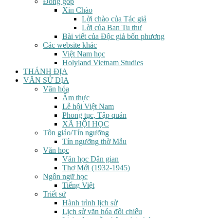
Đóng góp
Xin Chào
Lời chào của Tác giả
Lời của Ban Tu thư
Bài viết của Độc giả bốn phương
Các website khác
Việt Nam học
Holyland Vietnam Studies
THÁNH ĐỊA
VĂN SỬ ĐỊA
Văn hóa
Ẩm thực
Lễ hội Việt Nam
Phong tục, Tập quán
XÃ HỘI HỌC
Tôn giáo/Tín ngưỡng
Tín ngưỡng thờ Mẫu
Văn học
Văn học Dân gian
Thơ Mới (1932-1945)
Ngôn ngữ học
Tiếng Việt
Triết sử
Hành trình lịch sử
Lịch sử văn hóa đối chiếu