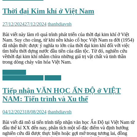
Thời đại Kim khí ở Việt Nam
27/12/2024
27/12/2024
thanhdiavnh
Bài viết này làm rõ quá trình phát triển của thời đại kim khí ở Việt
Nam. Suy cho cùng, từ khi nền khảo cổ học Việt Nam ra đời (1954)
đã nhận thức được ý nghĩa to lớn của thời đại kim khí đối với việc
tìm hiểu thời dựng nước đầu tiên của dân tộc. Từ đó, nghiên cứu
vềthời đại kim khí nhằm chỉra những giá trị vật chất và tinh thần
trong dòng chảy văn hóa Việt Nam.
Xem chi tiết
Những vấn đề chung
Văn học
Tiếp nhận VĂN HỌC ẤN ĐỘ ở VIỆT
NAM: Tiến trình và Xu thế
04/12/2023
18/08/2024
thanhdiavnh
Bài viết đã mô tả tiến trình tiếp nhận văn học Ấn Độ tại Việt Nam từ
đầu thế kỉ XX đến nay, phân tích một số đặc điểm và định hướng
nghiên cứu đã được thực hiện hoặc gợi mở trong tương lai, đồng