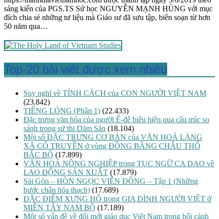
sáng kiến của PGS.TS Sử học NGUYỄN MẠNH HÙNG với mục
đích chia sẻ những tư liệu mà Giáo sư đã sưu tập, biên soạn từ hơn
50 năm qua…
Top-20 bài viết được xem nhiều
Suy nghĩ về TÍNH CÁCH của CON NGƯỜI VIỆT NAM
(23.842)
TIẾNG LÓNG (Phần 1)
(22.433)
Đặc trưng văn hóa của người Ê-đê biểu hiện qua cấu trúc so
sánh trong sử thi Dăm Săn
(18.104)
Một số ĐẶC TRƯNG CƠ BẢN của VĂN HOÁ LÀNG
XÃ CỔ TRUYỀN ở vùng ĐỒNG BẰNG CHÂU THỔ
BẮC BỘ
(17.899)
VĂN HOÁ NÔNG NGHIỆP trong TỤC NGỮ CA DAO về
LAO ĐỘNG SẢN XUẤT
(17.879)
Sài Gòn – HÒN NGỌC VIỄN ĐÔNG – Tập 1 (Những
bước chân hóa thạch)
(17.689)
ĐẶC ĐIỂM XƯNG HÔ trong GIA ĐÌNH NGƯỜI VIỆT ở
MIỀN TÂY NAM BỘ
(17.189)
Một số vấn đề về đổi mới giáo dục Việt Nam trong bối cảnh