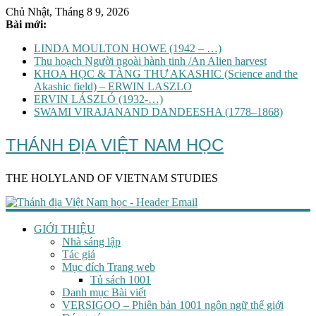
Chủ Nhật, Tháng 8 9, 2026
Bài mới:
LINDA MOULTON HOWE (1942 – …)
Thu hoạch Người ngoài hành tinh /An Alien harvest
KHOA HỌC & TÀNG THƯ AKASHIC (Science and the
Akashic field) – ERWIN LASZLO
ERVIN LÁSZLÓ (1932-…)
SWAMI VIRAJANAND DANDEESHA (1778–1868)
THÁNH ĐỊA VIỆT NAM HỌC
THE HOLYLAND OF VIETNAM STUDIES
GIỚI THIỆU
Nhà sáng lập
Tác giả
Mục đích Trang web
Tủ sách 1001
Danh mục Bài viết
VERSIGOO – Phiên bản 1001 ngôn ngữ thế giới