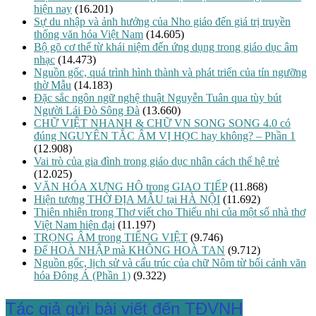
hiện nay
(16.201)
Sự du nhập và ảnh hưởng của Nho giáo đến giá trị truyền
thống văn hóa Việt Nam
(14.605)
Bộ gõ cơ thể từ khái niệm đến ứng dụng trong giáo dục âm
nhạc
(14.473)
Nguồn gốc, quá trình hình thành và phát triển của tín ngưỡng
thờ Mẫu
(14.183)
Đặc sắc ngôn ngữ nghệ thuật Nguyễn Tuân qua tùy bút
Người Lái Đò Sông Đà
(13.660)
CHỮ VIỆT NHANH & CHỮ VN SONG SONG 4.0 có
đúng NGUYÊN TẮC ÂM VỊ HỌC hay không? – Phần 1
(12.908)
Vai trò của gia đình trong giáo dục nhân cách thế hệ trẻ
(12.025)
VĂN HÓA XƯNG HÔ trong GIAO TIẾP
(11.868)
Hiện tượng THỜ ĐỊA MẪU tại HÀ NỘI
(11.692)
Thiên nhiên trong Thơ viết cho Thiếu nhi của một số nhà thơ
Việt Nam hiện đại
(11.197)
TRỌNG ÂM trong TIẾNG VIỆT
(9.746)
Để HOÀ NHẬP mà KHÔNG HOÀ TAN
(9.712)
Nguồn gốc, lịch sử và cấu trúc của chữ Nôm từ bối cảnh văn
hóa Đông Á (Phần 1)
(9.322)
Tác giả gửi bài viết đến TĐVNH