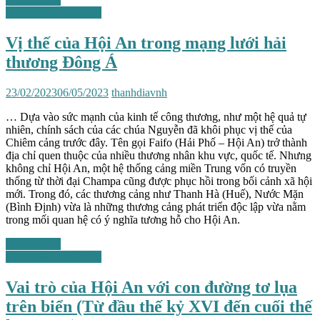
Những vấn đề chung
Vị thế của Hội An trong mạng lưới hải
thương Đông Á
23/02/2023
06/05/2023
thanhdiavnh
… Dựa vào sức mạnh của kinh tế công thương, như một hệ quả tự
nhiên, chính sách của các chúa Nguyễn đã khôi phục vị thế của
Chiêm cảng trước đây. Tên gọi Faifo (Hải Phố – Hội An) trở thành
địa chỉ quen thuộc của nhiều thương nhân khu vực, quốc tế. Nhưng
không chỉ Hội An, một hệ thống cảng miền Trung vốn có truyền
thống từ thời đại Champa cũng được phục hồi trong bối cảnh xã hội
mới. Trong đó, các thương cảng như Thanh Hà (Huế), Nước Mặn
(Bình Định) vừa là những thương cảng phát triển độc lập vừa nằm
trong mối quan hệ có ý nghĩa tương hỗ cho Hội An.
Xem chi tiết
Những vấn đề chung
Vai trò của Hội An với con đường tơ lụa
trên biển (Từ đầu thế kỷ XVI đến cuối thế