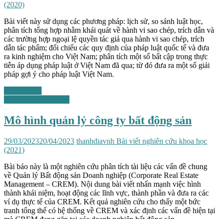
(2020)
Bài viết này sử dụng các phương pháp: lịch sử, so sánh luật học,
phân tích tổng hợp nhằm khái quát về hành vi sao chép, trích dẫn và
các trường hợp ngoại lệ quyền tác giả qua hành vi sao chép, trích
dẫn tác phẩm; đối chiếu các quy định của pháp luật quốc tế và đưa
ra kinh nghiệm cho Việt Nam; phân tích một số bất cập trong thực
tiễn áp dụng pháp luật ở Việt Nam đã qua; từ đó đưa ra một số giải
pháp gợi ý cho pháp luật Việt Nam.
Xem chi tiết
Những vấn đề chung
Mô hình quản lý công ty bất động sản
29/03/2023
20/04/2023
thanhdiavnh
Bài viết nghiên cứu khoa học
(2021)
Bài báo này là một nghiên cứu phân tích tài liệu các vấn đề chung
về Quản lý Bất động sản Doanh nghiệp (Corporate Real Estate
Management – CREM). Nội dung bài viết nhấn mạnh việc hình
thành khái niệm, hoạt động các lĩnh vực, thành phần và đưa ra các
ví dụ thực tế của CREM. Kết quả nghiên cứu cho thấy một bức
tranh tổng thể có hệ thống về CREM và xác định các vấn đề hiện tại