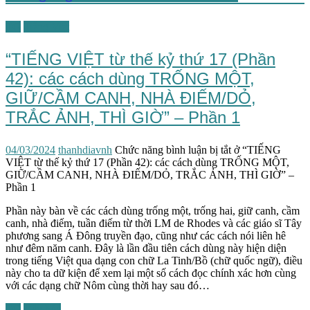
TG
Tiếng Việt
“TIẾNG VIỆT từ thế kỷ thứ 17 (Phần
42): các cách dùng TRỐNG MỘT,
GIỮ/CẦM CANH, NHÀ ĐIẾM/DỎ,
TRẮC ẢNH, THÌ GIỜ” – Phần 1
04/03/2024
thanhdiavnh
Chức năng bình luận bị tắt
ở “TIẾNG
VIỆT từ thế kỷ thứ 17 (Phần 42): các cách dùng TRỐNG MỘT,
GIỮ/CẦM CANH, NHÀ ĐIẾM/DỎ, TRẮC ẢNH, THÌ GIỜ” –
Phần 1
Phần này bàn về các cách dùng trống một, trống hai, giữ canh, cầm
canh, nhà điếm, tuần điếm từ thời LM de Rhodes và các giáo sĩ Tây
phương sang Á Đông truyền đạo, cũng như các cách nói liên hê
như đêm năm canh. Đây là lần đầu tiên cách dùng này hiện diện
trong tiếng Việt qua dạng con chữ La Tinh/Bồ (chữ quốc ngữ), điều
này cho ta dữ kiện để xem lại một số cách đọc chính xác hơn cùng
với các dạng chữ Nôm cùng thời hay sau đó…
TG
Văn hóa