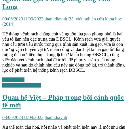
Long
09/06/2023
11/09/2023
thanhdiavnh
Bài viết nghiên cứu khoa học
(2014)
Hệ thống kênh rạch chằng chịt và nguồn lúa gạo phong phú là hai
yếu tố làm nên đặc trưng của ĐBSCL. Kênh rạch vừa giải quyết
nhu cầu tưới tiêu nước trong quá trình sản xuất lúa gạo, vừa là con
đường vận chuyển vật tư, nhân công và đặc biệt là lúa gạo từ đồng
ruộng đến nơi tiêu thụ. Trong lịch sử khẩn hoang ĐBSCL, công
việc đào vét kênh rạch phải đi trước để phục vụ sản xuất nông
nghiệp và sau đó chính nhu cầu này tác động trở lại, trở thành động
lực để phát triển hệ thống kênh rạch ĐBSCL.
Xem chi tiết
Những vấn đề chung
Quan hệ Việt – Pháp trong bối cảnh quốc
tế mới
03/06/2023
11/09/2023
thanhdiavnh
Xu thế toàn cầu hoá, hội nhập và phát triển hiện nay là một nhu cầu