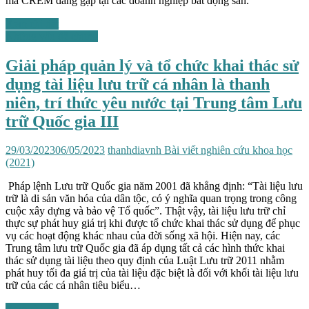
mà CREM đang gặp tại các doanh nghiệp bất động sản.
Xem chi tiết
Những vấn đề chung
Giải pháp quản lý và tổ chức khai thác sử
dụng tài liệu lưu trữ cá nhân là thanh
niên, trí thức yêu nước tại Trung tâm Lưu
trữ Quốc gia III
29/03/2023
06/05/2023
thanhdiavnh
Bài viết nghiên cứu khoa học
(2021)
Pháp lệnh Lưu trữ Quốc gia năm 2001 đã khẳng định: “Tài liệu lưu
trữ là di sản văn hóa của dân tộc, có ý nghĩa quan trọng trong công
cuộc xây dựng và bảo vệ Tổ quốc”. Thật vậy, tài liệu lưu trữ chỉ
thực sự phát huy giá trị khi được tổ chức khai thác sử dụng để phục
vụ các hoạt động khác nhau của đời sống xã hội. Hiện nay, các
Trung tâm lưu trữ Quốc gia đã áp dụng tất cả các hình thức khai
thác sử dụng tài liệu theo quy định của Luật Lưu trữ 2011 nhằm
phát huy tối đa giá trị của tài liệu đặc biệt là đối với khối tài liệu lưu
trữ của các cá nhân tiêu biểu…
Xem chi tiết