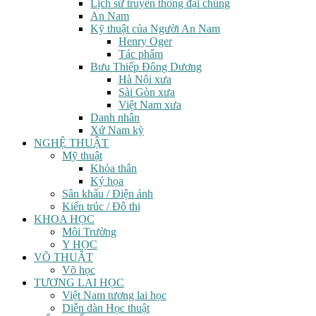
Lịch sử truyền thông đại chúng
An Nam
Kỹ thuật của Người An Nam
Henry Oger
Tác phẩm
Bưu Thiếp Đông Dương
Hà Nội xưa
Sài Gòn xưa
Việt Nam xưa
Danh nhân
Xứ Nam kỳ
NGHỆ THUẬT
Mỹ thuật
Khỏa thân
Ký họa
Sân khấu / Điện ảnh
Kiến trúc / Đô thị
KHOA HỌC
Môi Trường
Y HỌC
VÕ THUẬT
Võ học
TƯƠNG LAI HỌC
Việt Nam tương lai học
Diễn dàn Học thuật