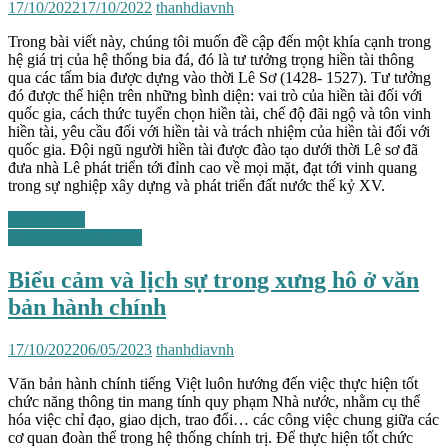
17/10/2022
17/10/2022
thanhdiavnh
Trong bài viết này, chúng tôi muốn đề cập đến một khía cạnh trong
hệ giá trị của hệ thống bia đá, đó là tư tưởng trọng hiền tài thông
qua các tấm bia được dựng vào thời Lê Sơ (1428- 1527). Tư tưởng
đó được thể hiện trên những bình diện: vai trò của hiền tài đối với
quốc gia, cách thức tuyển chọn hiền tài, chế độ đãi ngộ và tôn vinh
hiền tài, yêu cầu đối với hiền tài và trách nhiệm của hiền tài đối với
quốc gia. Đội ngũ người hiền tài được đào tạo dưới thời Lê sơ đã
đưa nhà Lê phát triển tới đỉnh cao về mọi mặt, đạt tới vinh quang
trong sự nghiệp xây dựng và phát triển đất nước thế kỷ XV.
Xem chi tiết
Những vấn đề chung
Biểu cảm và lịch sự trong xưng hô ở văn
bản hành chính
17/10/2022
06/05/2023
thanhdiavnh
Văn bản hành chính tiếng Việt luôn hướng đến việc thực hiện tốt
chức năng thông tin mang tính quy phạm Nhà nước, nhằm cụ thể
hóa việc chỉ đạo, giao dịch, trao đổi… các công việc chung giữa các
cơ quan đoàn thể trong hệ thống chính trị. Để thực hiện tốt chức