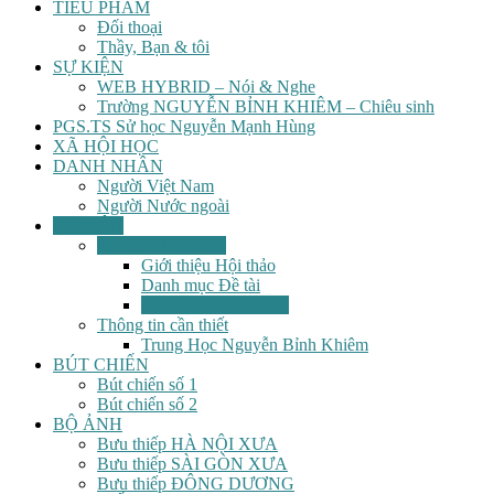
TIỂU PHẨM
Đối thoại
Thầy, Bạn & tôi
SỰ KIỆN
WEB HYBRID – Nói & Nghe
Trường NGUYỄN BỈNH KHIÊM – Chiêu sinh
PGS.TS Sử học Nguyễn Mạnh Hùng
XÃ HỘI HỌC
DANH NHÂN
Người Việt Nam
Người Nước ngoài
SỰ KIỆN
Hội thảo khoa học
Giới thiệu Hội thảo
Danh mục Đề tài
Những vấn đề chung
Thông tin cần thiết
Trung Học Nguyễn Bỉnh Khiêm
BÚT CHIẾN
Bút chiến số 1
Bút chiến số 2
BỘ ẢNH
Bưu thiếp HÀ NỘI XƯA
Bưu thiếp SÀI GÒN XƯA
Bưu thiếp ĐÔNG DƯƠNG