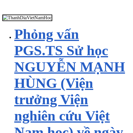
Phỏng vấn
PGS.TS Sử học
NGUYỄN MẠNH
HÙNG (Viện
trưởng Viện
nghiên cứu Việt
Nam học) về ngày