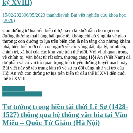
kỷ XVIII)
15/02/2023
06/05/2023
thanhdiavnh
Bài viết nghiên cứu khoa học
(2020)
Con đường tơ lụa trên biển được xem là khởi đầu cho mọi con
đường thương mại hàng hải quốc tế, không chỉ có ý nghĩa về giao
thương; con đường tơ lụa trên biển còn là nền tảng cho những khám
phá, hiểu biết mới của con người về các vùng đất, địa lý, tự nhiên,
chính trị, xã hội của các khu vực trên thế giới. Với vị trí quan trọng
về chính trị, văn hóa; từ rất sớm, thương cảng Hội An (Việt Nam) đã
dự phần và có vai trò quan trọng trên tuyến đường huyết mạch này.
Bài viết này sẽ tập trung làm rõ về sự ra đời cũng như vai trò của
Hội An với con đường tơ lụa trên biển từ đầu thế kỉ XVI đến cuối
thế kỉ XVIII.
Xem chi tiết
Những vấn đề chung
Tư tưởng trọng hiền tài thời Lê Sơ (1428-
1527) thông qua hệ thống văn bia tại Văn
Miếu – Quốc Tử Giám (Hà Nội)