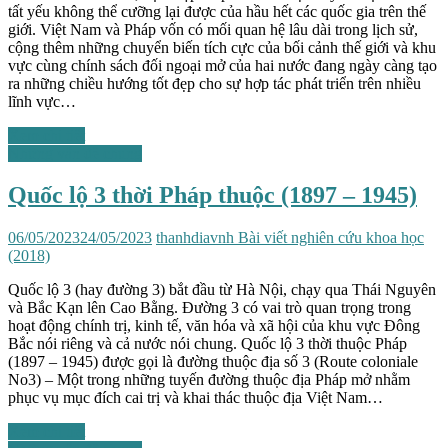
tất yếu không thể cưỡng lại được của hầu hết các quốc gia trên thế
giới. Việt Nam và Pháp vốn có mối quan hệ lâu dài trong lịch sử,
cộng thêm những chuyển biến tích cực của bối cảnh thế giới và khu
vực cùng chính sách đối ngoại mở của hai nước đang ngày càng tạo
ra những chiều hướng tốt đẹp cho sự hợp tác phát triển trên nhiều
lĩnh vực…
Xem chi tiết
Những vấn đề chung
Quốc lộ 3 thời Pháp thuộc (1897 – 1945)
06/05/2023
24/05/2023
thanhdiavnh
Bài viết nghiên cứu khoa học
(2018)
Quốc lộ 3 (hay đường 3) bắt đầu từ Hà Nội, chạy qua Thái Nguyên
và Bắc Kạn lên Cao Bằng. Đường 3 có vai trò quan trọng trong
hoạt động chính trị, kinh tế, văn hóa và xã hội của khu vực Đông
Bắc nói riêng và cả nước nói chung. Quốc lộ 3 thời thuộc Pháp
(1897 – 1945) được gọi là đường thuộc địa số 3 (Route coloniale
No3) – Một trong những tuyến đường thuộc địa Pháp mở nhằm
phục vụ mục đích cai trị và khai thác thuộc địa Việt Nam…
Xem chi tiết