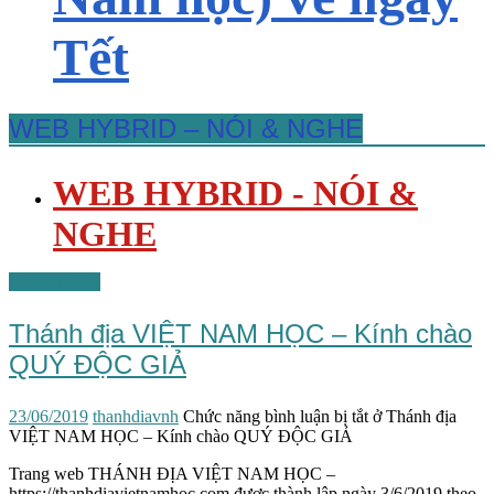
Tết
WEB HYBRID – NÓI & NGHE
WEB HYBRID - NÓI &
NGHE
Nhà sáng lập
Thánh địa VIỆT NAM HỌC – Kính chào
QUÝ ĐỘC GIẢ
23/06/2019
thanhdiavnh
Chức năng bình luận bị tắt
ở Thánh địa
VIỆT NAM HỌC – Kính chào QUÝ ĐỘC GIẢ
Trang web THÁNH ĐỊA VIỆT NAM HỌC –
https://thanhdiavietnamhoc.com được thành lập ngày 3/6/2019 theo