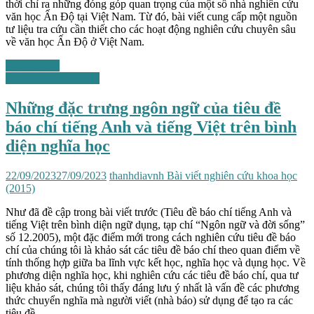
thời chỉ ra những đóng góp quan trọng của một số nhà nghiên cứu
văn học Ấn Độ tại Việt Nam. Từ đó, bài viết cung cấp một nguồn
tư liệu tra cứu cần thiết cho các hoạt động nghiên cứu chuyên sâu
về văn học Ấn Độ ở Việt Nam.
Xem chi tiết
Những vấn đề chung
Những đặc trưng ngôn ngữ của tiêu đề
báo chí tiếng Anh và tiếng Việt trên bình
diện nghĩa học
22/09/2023
27/09/2023
thanhdiavnh
Bài viết nghiên cứu khoa học
(2015)
Như đã đề cập trong bài viết trước (Tiêu đề báo chí tiếng Anh và
tiếng Việt trên bình diện ngữ dụng, tạp chí “Ngôn ngữ và đời sống”
số 12.2005), một đặc điểm mới trong cách nghiên cứu tiêu đề báo
chí của chúng tôi là khảo sát các tiêu đề báo chí theo quan điểm về
tính thống hợp giữa ba lĩnh vực kết học, nghĩa học và dụng học. Về
phương diện nghĩa học, khi nghiên cứu các tiêu đề báo chí, qua tư
liệu khảo sát, chúng tôi thấy đáng lưu ý nhất là vấn đề các phương
thức chuyển nghĩa mà người viết (nhà báo) sử dụng để tạo ra các
tiêu đề.