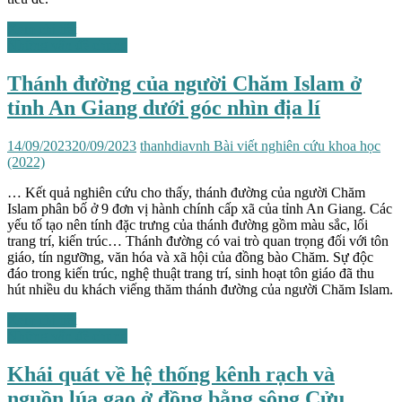
Xem chi tiết
Những vấn đề chung
Thánh đường của người Chăm Islam ở
tỉnh An Giang dưới góc nhìn địa lí
14/09/2023
20/09/2023
thanhdiavnh
Bài viết nghiên cứu khoa học
(2022)
… Kết quả nghiên cứu cho thấy, thánh đường của người Chăm
Islam phân bố ở 9 đơn vị hành chính cấp xã của tỉnh An Giang. Các
yếu tố tạo nên tính đặc trưng của thánh đường gồm màu sắc, lối
trang trí, kiến trúc… Thánh đường có vai trò quan trọng đối với tôn
giáo, tín ngưỡng, văn hóa và xã hội của đồng bào Chăm. Sự độc
đáo trong kiến trúc, nghệ thuật trang trí, sinh hoạt tôn giáo đã thu
hút nhiều du khách viếng thăm thánh đường của người Chăm Islam.
Xem chi tiết
Những vấn đề chung
Khái quát về hệ thống kênh rạch và
nguồn lúa gạo ở đồng bằng sông Cửu