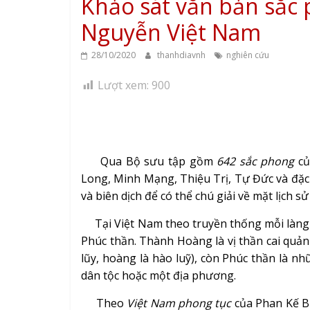
Khảo sát văn bản sắc 
Nguyễn Việt Nam
28/10/2020
thanhdiavnh
nghiên cứu
Lượt xem:
900
Qua Bộ sưu tập gồm
642 sắc phong
củ
Long, Minh Mạng, Thiệu Trị, Tự Đức và đặc 
và biên dịch để có thể chú giải về mặt lịch s
Tại Việt Nam theo truyền thống mỗi làng 
Phúc thần. Thành Hoàng là vị thần cai quả
lũy, hoàng là hào luỹ), còn Phúc thần là n
dân tộc hoặc một địa phương.
Theo
Việt Nam phong tục
của Phan Kế Bí