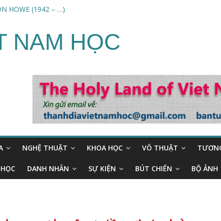
N HOWE (1942 – …)
 ngoài hành tinh /An Alien harvest
G THƯ AKASHIC (Science and the Akashic field) – ERWIN LASZLO
ỆT NAM HỌC
1932-…)
NAND DANDEESHA (1778–1868)
A
NGHỆ THUẬT
KHOA HỌC
VÕ THUẬT
TƯƠNG
 HỌC
DANH NHÂN
SỰ KIỆN
BÚT CHIẾN
BỘ ẢNH