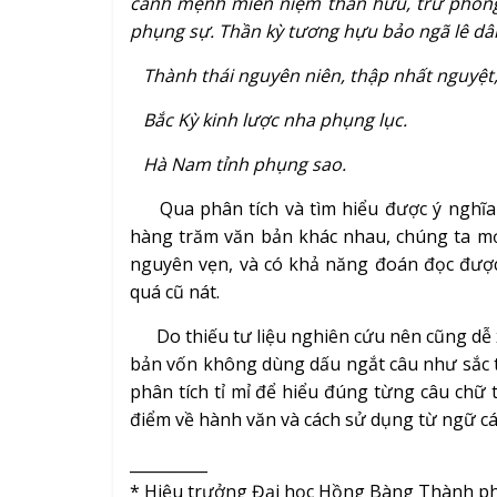
cảnh mệnh miễn niệm thần hưu, trứ phong
phụng sự. Thần kỳ tương hựu bảo ngã lê dân
Thành thái nguyên niên, thập nhất nguyệt,
Bắc Kỳ kinh lược nha phụng lục.
Hà Nam tỉnh phụng sao.
Qua phân tích và tìm hiểu được ý nghĩa c
hàng trăm văn bản khác nhau, chúng ta mớ
nguyên vẹn, và có khả năng đoán đọc được
quá cũ nát.
Do thiếu tư liệu nghiên cứu nên cũng dễ 
bản vốn không dùng dấu ngắt câu như sắc thần
phân tích tỉ mỉ để hiểu đúng từng câu chữ
điểm về hành văn và cách sử dụng từ ngữ c
__________
* Hiệu trưởng Đại học Hồng Bàng Thành p