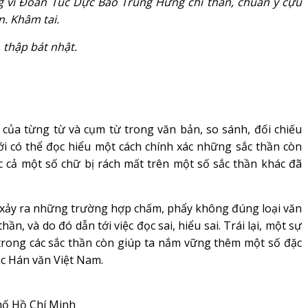
 vi Đoan Túc Dực Bảo Trung Hưng chi thần, chuẩn y cựu
. Khâm tai.
 thập bát nhật.
ủa từng từ và cụm từ trong văn bản, so sánh, đối chiếu
i có thể đọc hiểu một cách chính xác những sắc thần còn
 cả một số chữ bị rách mất trên một số sắc thần khác đã
xảy ra những trường hợp chấm, phẩy không đúng loại văn
, và do đó dẫn tới việc đọc sai, hiểu sai. Trái lại, một sự
 trong các sắc thần còn giúp ta nắm vững thêm một số đặc
ác Hán văn Việt Nam.
hố Hồ Chí Minh