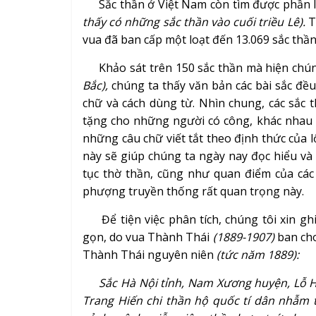
Sắc thần ở Việt Nam còn tìm được phần l
thấy có những sắc thần vào cuối triều Lê).
T
vua đã ban cấp một loạt đến 13.069 sắc thần
Khảo sát trên 150 sắc thần mà hiện chún
Bắc),
chúng ta thấy văn bản các bài sắc đề
chữ và cách dùng từ. Nhìn chung, các sắ
tặng cho những người có công, khác nhau c
những câu chữ viết tắt theo định thức của 
này sẽ giúp chúng ta ngày nay đọc hiểu và 
tục thờ thần, cũng như quan điểm của các
phượng truyền thống rất quan trọng này.
Để tiện việc phân tích, chúng tôi xin ghi
gọn, do vua Thành Thái
(1889-1907)
ban cho
Thành Thái nguyên niên
(tức năm 1889):
Sắc Hà Nội tỉnh, Nam Xương huyện, Lỗ 
Trang Hiến chi thần hộ quốc tí dân nhẫm t