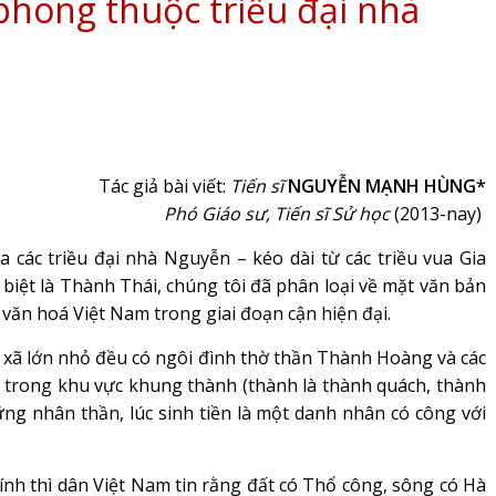
phong thuộc triều đại nhà
Tác giả bài viết:
Tiến sĩ
NGUYỄN MẠNH HÙNG*
Phó Giáo sư, Tiến sĩ Sử học
(2013-nay)
a các triều đại nhà Nguyễn – kéo dài từ các triều vua Gia
biệt là Thành Thái, chúng tôi đã phân loại về mặt văn bản
ử văn hoá Việt Nam trong giai đoạn cận hiện đại.
xã lớn nhỏ đều có ngôi đình thờ thần Thành Hoàng và các
n trong khu vực khung thành (thành là thành quách, thành
hững nhân thần, lúc sinh tiền là một danh nhân có công với
nh thì dân Việt Nam tin rằng đất có Thổ công, sông có Hà