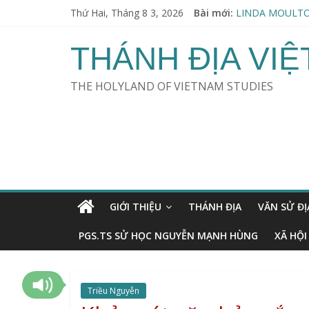
Thứ Hai, Tháng 8 3, 2026
Bài mới:
LINDA MOULTO
Thu hoạch Người
KHOA HỌC & TÀN
THÁNH ĐỊA VI
ERVIN LÁSZLÓ (
SWAMI VIRAJA
THE HOLYLAND OF VIETNAM STUDIES
GIỚI THIỆU
THÁNH ĐỊA
VĂN SỬ ĐỊ
PGS.TS SỬ HỌC NGUYỄN MẠNH HÙNG
XÃ HỘI
Triều Nguyễn