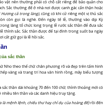
o vật nên thường phải có chỗ cất riêng để bảo quản cho
ách. Sắc thường để ở nhà nơi được canh gác cẩn thận hoặc
ị Hương cả trong làng),
cũng có khi cử riêng một vị thủ sắc
còn còn gọi là nghè. Đến ngày tế lễ, thường vào dịp Kỳ
rong làng tổ chức long trọng lễ rước sắc thần để đưa sắc
à lễ thỉnh sắc. Sắc thần được để tại đình trong suốt ba ngày
 cất giữ gọi là lễ hồi sắc.
hần
của sắc thần
hữ Nho theo thể chữ chân phương rõ và đẹp trên tấm hình
thếp vàng và trang trí hoa văn hình rồng, mây biểu tượng
 sắc thần dài khoảng 70 đến 100 chữ; thỉnh thoảng mới có
ê nhiều tên thần và các danh hiệu truy tặng.
a là mệnh lệnh, chiếu thư hay chỉ dụ của hoàng đế)
rồi đến