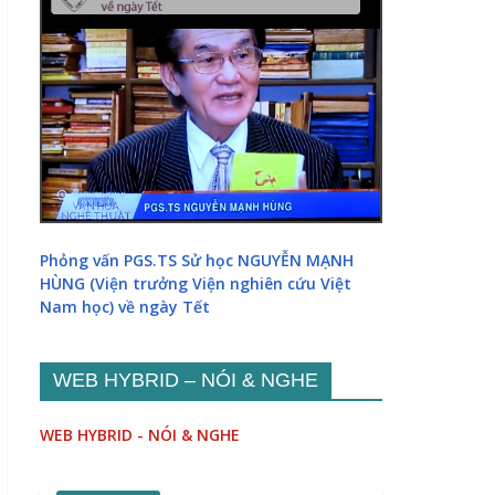
Phỏng vấn PGS.TS Sử học NGUYỄN MẠNH
HÙNG (Viện trưởng Viện nghiên cứu Việt
Nam học) về ngày Tết
WEB HYBRID – NÓI & NGHE
WEB HYBRID - NÓI & NGHE