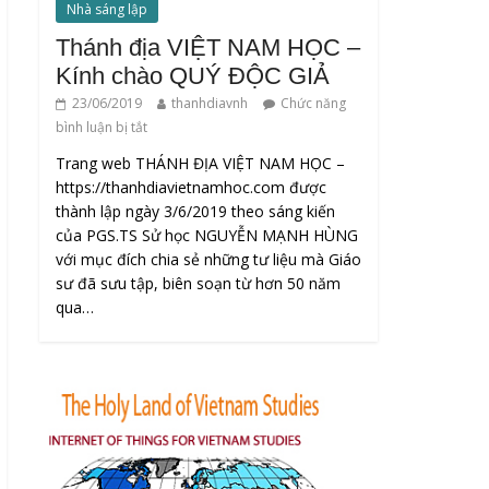
Nhà sáng lập
Thánh địa VIỆT NAM HỌC –
Kính chào QUÝ ĐỘC GIẢ
23/06/2019
thanhdiavnh
Chức năng
bình luận bị tắt
Trang web THÁNH ĐỊA VIỆT NAM HỌC –
https://thanhdiavietnamhoc.com được
thành lập ngày 3/6/2019 theo sáng kiến
của PGS.TS Sử học NGUYỄN MẠNH HÙNG
với mục đích chia sẻ những tư liệu mà Giáo
sư đã sưu tập, biên soạn từ hơn 50 năm
qua…