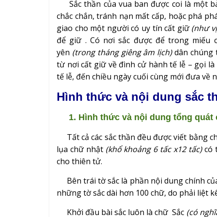
Sắc thần của vua ban được coi là một bả
chắc chắn, tránh nạn mất cấp, hoặc phá ph
giao cho một người có uy tín cất giữ
(như v
để giữ . Có nơi sắc được để trong miếu 
yên
(trong tháng giêng âm lịch)
dân chúng t
từ nơi cất giữ về đình cử hành tế lễ – gọi l
tế lễ, đến chiều ngày cuối cùng mới đưa về nơi
Hình thức và nội dung sắc t
1. Hình thức và nội dung tổng quát 
Tất cả các sắc thần đều được viết bằng c
lụa chữ nhật
(khổ khoảng 6 tấc x12 tấc)
có 
cho thiên tử.
Bên trái tờ sắc là phần nội dung chính của
những tờ sắc dài hơn 100 chữ, do phải liệt k
Khởi đầu bài sắc luôn là chữ Sắc
(có nghĩ