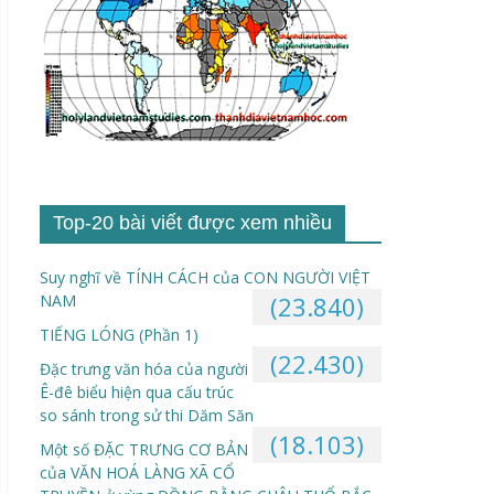
Top-20 bài viết được xem nhiều
Suy nghĩ về TÍNH CÁCH của CON NGƯỜI VIỆT
NAM
(23.840)
TIẾNG LÓNG (Phần 1)
(22.430)
Đặc trưng văn hóa của người
Ê-đê biểu hiện qua cấu trúc
so sánh trong sử thi Dăm Săn
(18.103)
Một số ĐẶC TRƯNG CƠ BẢN
của VĂN HOÁ LÀNG XÃ CỔ