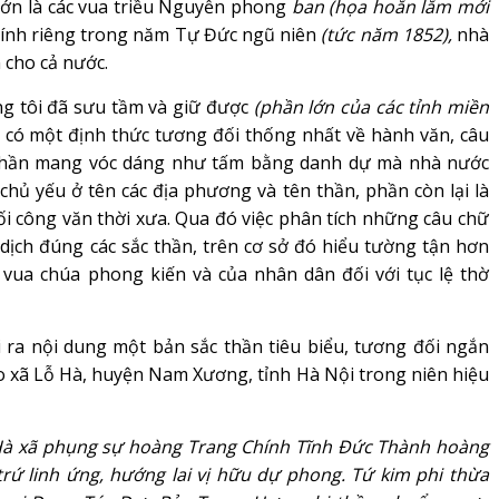
ớn là các vua triều Nguyễn phong
ban (họa hoằn lắm mới
ính riêng trong năm Tự Đức ngũ niên
(tức năm 1852),
nhà
 cho cả nước.
g tôi đã sưu tầm và giữ được
(phần lớn của các tỉnh miền
u có một định thức tương đối thống nhất về hành văn, câu
c thần mang vóc dáng như tấm bằng danh dự mà nhà nước
hủ yếu ở tên các địa phương và tên thần, phần còn lại là
lối công văn thời xưa. Qua đó việc phân tích những câu chữ
dịch đúng các sắc thần, trên cơ sở đó hiểu tường tận hơn
 vua chúa phong kiến và của nhân dân đối với tục lệ thờ
 ra nội dung một bản sắc thần tiêu biểu, tương đối ngắn
 xã Lỗ Hà, huyện Nam Xương, tỉnh Hà Nội trong niên hiệu
Hà xã phụng sự hoàng Trang Chính Tĩnh Đức Thành hoàng
rứ linh ứng, hướng lai vị hữu dự phong. Tứ kim phi thừa