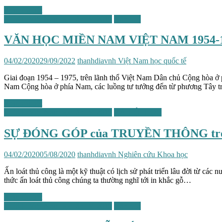
Xem chi tiết
HTKH Việt Nam học lần IV-2019
Văn học
VĂN HỌC MIỀN NAM VIỆT NAM 1954-1
04/02/2020
29/09/2022
thanhdiavnh
Việt Nam học quốc tế
Giai đoạn 1954 – 1975, trên lãnh thổ Việt Nam Dân chủ Cộng hòa ở phí
Nam Cộng hòa ở phía Nam, các luồng tư tưởng đến từ phương Tây tr
Xem chi tiết
HTKH Việt Nam học lần IV-2019
XÃ HỘI HỌC
SỰ ĐÓNG GÓP của TRUYỀN THÔNG trong 
04/02/2020
05/08/2020
thanhdiavnh
Nghiên cứu Khoa học
Ấn loát thủ công là một kỹ thuật có lịch sử phát triển lâu đời từ c
thức ấn loát thủ công chúng ta thường nghĩ tới in khắc gỗ…
Xem chi tiết
HTKH Việt Nam học lần IV-2019
Văn hóa