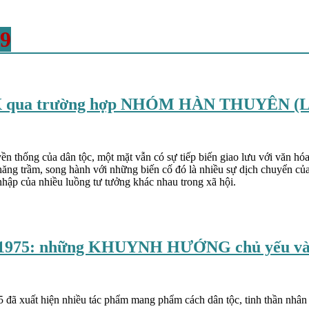
19
qua trường hợp NHÓM HÀN THUYÊN (Lươn
n thống của dân tộc, một mặt vẫn có sự tiếp biến giao lưu với văn hóa
thăng trầm, song hành với những biến cố đó là nhiều sự dịch chuyển củ
nhập của nhiều luồng tư tưởng khác nhau trong xã hội.
975: những KHUYNH HƯỚNG chủ yếu và
ã xuất hiện nhiều tác phẩm mang phẩm cách dân tộc, tinh thần nhân đạ