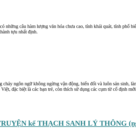
có những câu hàm lượng văn hóa chưa cao, tính khái quát, tính phổ biế
thành tựu nhất định.
ng chảy ngôn ngữ không ngừng vận động, biến đổi và luôn sản sinh, 
i Việt, đặc biệt là các bạn trẻ, còn thích sử dụng các cụm từ cố đị
RUYỆN kể THẠCH SANH LÝ THÔNG (ng