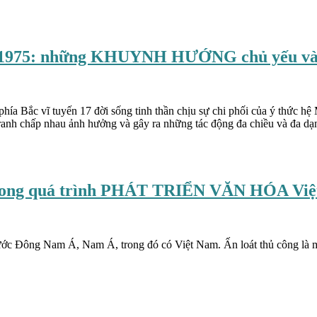
975: những KHUYNH HƯỚNG chủ yếu và
a Bắc vĩ tuyến 17 đời sống tinh thần chịu sự chi phối của ý thức hệ Ma
anh chấp nhau ảnh hưởng và gây ra những tác động đa chiều và đa dạn
quá trình PHÁT TRIỂN VĂN HÓA Việt Na
ác nước Đông Nam Á, Nam Á, trong đó có Việt Nam. Ấn loát thủ công là 