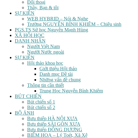
Đối thoại
Thầy, Bạn & tôi
SỰ KIỆN
WEB HYBRID – Nói & Nghe
Trường NGUYỄN BỈNH KHIÊM – Chiêu sinh
PGS.TS Sử học Nguyễn Mạnh Hùng
XÃ HỘI HỌC
DANH NHÂN
Người Việt Nam
Người Nước ngoài
SỰ KIỆN
Hội thảo khoa học
Giới thiệu Hội thảo
Danh mục Đề tài
Những vấn đề chung
Thông tin cần thiết
Trung Học Nguyễn Bỉnh Khiêm
BÚT CHIẾN
Bút chiến số 1
Bút chiến số 2
BỘ ẢNH
Bưu thiếp HÀ NỘI XƯA
Bưu thiếp SÀI GÒN XƯA
Bưu thiếp ĐÔNG DƯƠNG
BIẾM HOẠ – Lý Toét, Xã Xệ