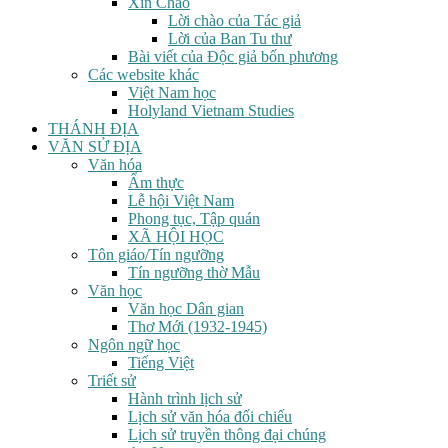
Xin Chào
Lời chào của Tác giả
Lời của Ban Tu thư
Bài viết của Độc giả bốn phương
Các website khác
Việt Nam học
Holyland Vietnam Studies
THÁNH ĐỊA
VĂN SỬ ĐỊA
Văn hóa
Ẩm thực
Lễ hội Việt Nam
Phong tục, Tập quán
XÃ HỘI HỌC
Tôn giáo/Tín ngưỡng
Tín ngưỡng thờ Mẫu
Văn học
Văn học Dân gian
Thơ Mới (1932-1945)
Ngôn ngữ học
Tiếng Việt
Triết sử
Hành trình lịch sử
Lịch sử văn hóa đối chiếu
Lịch sử truyền thông đại chúng