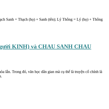
 Thạch Sanh = Thạch (họ) + Sanh (tên); Lý Thông = Lý (họ) + Thông
ười KINH) và CHAU SANH CHAU
a lẫn. Trong đó, văn học dân gian mà cụ thể là truyện cổ chính là
u.