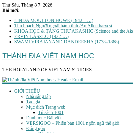
Thứ Sáu, Tháng 8 7, 2026
Bài mới:
LINDA MOULTON HOWE (1942 – …)
Thu hoạch Người ngoài hành tinh /An Alien harvest
KHOA HỌC & TÀNG THƯ AKASHIC (Science and the Akas
ERVIN LÁSZLÓ (1932-…)
SWAMI VIRAJANAND DANDEESHA (1778–1868)
THÁNH ĐỊA VIỆT NAM HỌC
THE HOLYLAND OF VIETNAM STUDIES
GIỚI THIỆU
Nhà sáng lập
Tác giả
Mục đích Trang web
Tủ sách 1001
Danh mục Bài viết
VERSIGOO – Phiên bản 1001 ngôn ngữ thế giới
Đóng góp