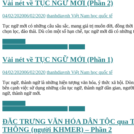
Vài nét về TỤC NGỮ MỚI (Phần 2)
04/02/2020
06/02/2020
thanhdiavnh
Việt Nam học quốc tế
Tục ngữ mới có những câu sâu sắc, mang giá trị muôn đời, đồng thời 
chọn lọc, đào thải. Dù còn một số hạn chế, tục ngữ mới đã có những 
Xem chi tiết
HTKH Việt Nam học lần IV-2019
Văn hóa
Vài nét về TỤC NGỮ MỚI (Phần 1)
04/02/2020
06/02/2020
thanhdiavnh
Việt Nam học quốc tế
Tục ngữ, thành ngữ là những hiện tượng văn hóa, ý thức xã hội. Dò
bên cạnh việc sử dụng những câu tục ngữ, thành ngữ dân gian, ngườ
ngữ, thành ngữ mới.
Xem chi tiết
HTKH Việt Nam học lần IV-2019
Văn hóa
ĐẶC TRƯNG VĂN HÓA DÂN TỘC qua T
THÔNG (người KHMER) – Phần 2