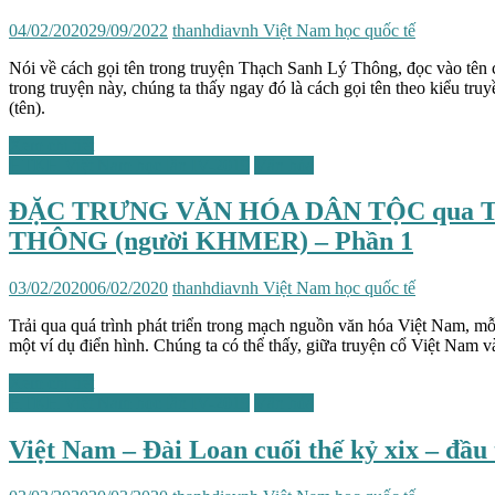
04/02/2020
29/09/2022
thanhdiavnh
Việt Nam học quốc tế
Nói về cách gọi tên trong truyện Thạch Sanh Lý Thông, đọc vào tên 
trong truyện này, chúng ta thấy ngay đó là cách gọi tên theo kiểu t
(tên).
Xem chi tiết
HTKH Việt Nam học lần IV-2019
Văn hóa
ĐẶC TRƯNG VĂN HÓA DÂN TỘC qua T
THÔNG (người KHMER) – Phần 1
03/02/2020
06/02/2020
thanhdiavnh
Việt Nam học quốc tế
Trải qua quá trình phát triển trong mạch nguồn văn hóa Việt Nam, mỗ
một ví dụ điển hình. Chúng ta có thể thấy, giữa truyện cổ Việt Nam v
Xem chi tiết
HTKH Việt Nam học lần IV-2019
Văn hóa
Việt Nam – Đài Loan cuối thế kỷ xix – đầu