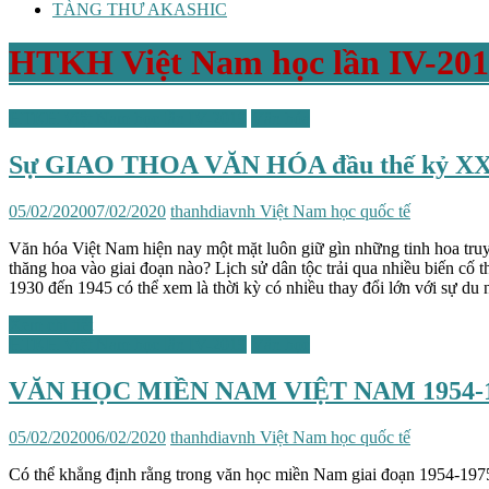
TÀNG THƯ AKASHIC
HTKH Việt Nam học lần IV-20
HTKH Việt Nam học lần IV-2019
Văn hóa
Sự GIAO THOA VĂN HÓA đầu thế kỷ XX 
05/02/2020
07/02/2020
thanhdiavnh
Việt Nam học quốc tế
Văn hóa Việt Nam hiện nay một mặt luôn giữ gìn những tinh hoa truyề
thăng hoa vào giai đoạn nào? Lịch sử dân tộc trải qua nhiều biến cố 
1930 đến 1945 có thể xem là thời kỳ có nhiều thay đổi lớn với sự du 
Xem chi tiết
HTKH Việt Nam học lần IV-2019
Văn học
VĂN HỌC MIỀN NAM VIỆT NAM 1954-1
05/02/2020
06/02/2020
thanhdiavnh
Việt Nam học quốc tế
Có thể khẳng định rằng trong văn học miền Nam giai đoạn 1954-1975 đ