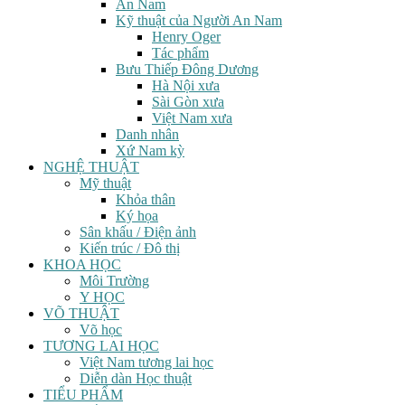
An Nam
Kỹ thuật của Người An Nam
Henry Oger
Tác phẩm
Bưu Thiếp Đông Dương
Hà Nội xưa
Sài Gòn xưa
Việt Nam xưa
Danh nhân
Xứ Nam kỳ
NGHỆ THUẬT
Mỹ thuật
Khỏa thân
Ký họa
Sân khấu / Điện ảnh
Kiến trúc / Đô thị
KHOA HỌC
Môi Trường
Y HỌC
VÕ THUẬT
Võ học
TƯƠNG LAI HỌC
Việt Nam tương lai học
Diễn dàn Học thuật
TIỂU PHẨM