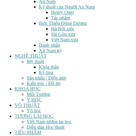
An Nam
Kỹ thuật của Người An Nam
Henry Oger
Tác phẩm
Bưu Thiếp Đông Dương
Hà Nội xưa
Sài Gòn xưa
Việt Nam xưa
Danh nhân
Xứ Nam kỳ
NGHỆ THUẬT
Mỹ thuật
Khỏa thân
Ký họa
Sân khấu / Điện ảnh
Kiến trúc / Đô thị
KHOA HỌC
Môi Trường
Y HỌC
VÕ THUẬT
Võ học
TƯƠNG LAI HỌC
Việt Nam tương lai học
Diễn dàn Học thuật
TIỂU PHẨM