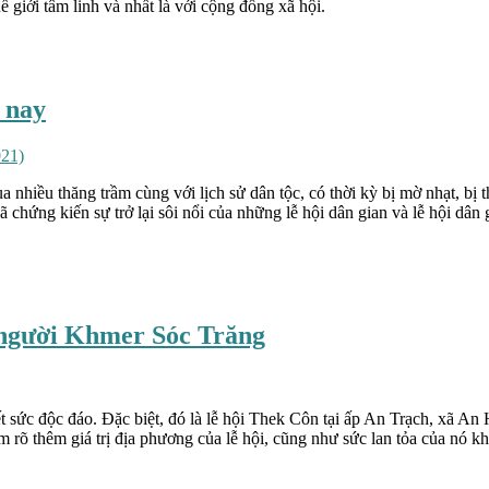
hế giới tâm linh và nhất là với cộng đồng xã hội.
 nay
021)
nhiều thăng trầm cùng với lịch sử dân tộc, có thời kỳ bị mờ nhạt, bị t
 chứng kiến sự trở lại sôi nổi của những lễ hội dân gian và lễ hội dân 
 người Khmer Sóc Trăng
 sức độc đáo. Đặc biệt, đó là lễ hội Thek Côn tại ấp An Trạch, xã An 
m rõ thêm giá trị địa phương của lễ hội, cũng như sức lan tỏa của nó