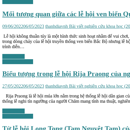
Lễ hội Việt Nam
Mối tương quan giữa các lễ hội ven biển Q
09/06/2022
06/05/2023
thanhdiavnh
Bài viết nghiên cứu khoa học (2
Lễ hội không thuần túy là một hình thức sinh hoạt nhằm để vui chơi,
trong dòng chảy của lễ hội truyền thống ven biển Bắc Bộ nhưng lễ hội
trình diễn…
Xem chi tiết
Lễ hội Việt Nam
Biểu tượng trong lễ hội Rija Praong của
27/05/2022
06/05/2023
thanhdiavnh
Bài viết nghiên cứu khoa học (2
Rija Praong là lễ hội múa lớn nằm trong hệ thống lễ hội dân gian c
thống lễ nghi tín ngưỡng của người Chăm mang tính ma thuật, nghiêng
Xem chi tiết
Lễ hội Việt Nam
Từ lễ hội Long Tong (Tam Nguyệt Tam) của