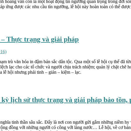
nh hoàng vẫn còn là một hoạt động tín ngưỡng quan trọng trong đời s
, đáp ứng được các nhu cầu tín ngưỡng, lễ hội này hoàn toàn có thể đư
a – Thực trạng và giải pháp
016)
phạm trù văn hóa in đậm bản sắc dân tộc. Qua một số lễ hội cụ thể đã từn
lệch lạc cho các tổ chức và người chịu trách nhiệm; quản lý chặt chẽ hoạ
 lễ hội nhưng phải tinh – giản – kiệm – lạc.
ỳ lịch sử thực trạng và giải pháp bảo tồn, p
nghĩa tinh thần sâu sắc. Đấy là nơi con người gửi gắm những niềm hy 
g cộng đồng với những người có công với làng nước… Lễ hội, về cơ bản 