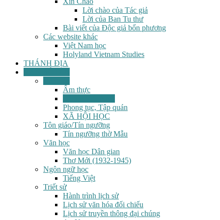
Xin Chào
Lời chào của Tác giả
Lời của Ban Tu thư
Bài viết của Độc giả bốn phương
Các website khác
Việt Nam học
Holyland Vietnam Studies
THÁNH ĐỊA
VĂN SỬ ĐỊA
Văn hóa
Ẩm thực
Lễ hội Việt Nam
Phong tục, Tập quán
XÃ HỘI HỌC
Tôn giáo/Tín ngưỡng
Tín ngưỡng thờ Mẫu
Văn học
Văn học Dân gian
Thơ Mới (1932-1945)
Ngôn ngữ học
Tiếng Việt
Triết sử
Hành trình lịch sử
Lịch sử văn hóa đối chiếu
Lịch sử truyền thông đại chúng