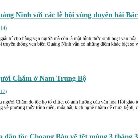
uảng Ninh với các lễ hội vùng duyên hải Bắ
014)
 giải trí cho hàng vạn người mà còn là một hình thức sinh hoạt văn h
 truyền thống ven biển Quảng Ninh vẫn có những điểm khác biệt so với 
 người Chăm ở Nam Trung Bộ
017)
ủa người Chăm do tộc họ tổ chức, có ảnh hưởng của văn hóa Hồi giáo t
 về phương thức trình diễn, múa hát, kịch nghệ nhằm để chữa bệnh, cầ
 dân tộc Choang Bàn về tết mùng 3 tháng 