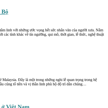
c Bộ
óa tâm linh với những ước vọng hết sức nhân văn của người xưa. Nằm
các tỉnh khác về tín ngưỡng, qui mô, thời gian, lễ thức, nghệ thuật
ừ Malaysia. Đây là một trong những nghi lễ quan trọng trong hệ
u cúng tổ tiên và vị thần linh phù hộ độ trì dân chúng…
3 ở Việt Nam