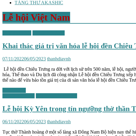
TÀNG THƯ AKASHIC
Lễ hội Việt Nam
Di sản văn hóa
Lễ hội Việt Nam
Khai thác giá trị văn hóa lễ hội đền Chiêu
07/11/2022
06/05/2023
thanhdiavnh
Lễ hội đền Chiêu Trưng ra đời với lịch sử trên 500 năm, lễ hội, ng
hóa, Thể thao và Du lịch đã công nhận Lễ hội đền Chiêu Trưng xếp h
thế nào để vừa bảo tồn giá trị của di sản văn hóa lễ hội đền Chiêu T
Xem chi tiết
Lễ hội Việt Nam
Tôn giáo/Tín ngưỡng
Lễ hội Kỳ Yên trong tín ngưỡng thờ thần
06/11/2022
06/05/2023
thanhdiavnh
Tục thờ Thành hoàng ở một số làng xã Đông Nam Bộ hiện nay thể hiện 