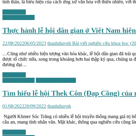
tinh thần, là biểu hiện của cách ứng xử văn hóa với thiên nhiên, với t
Xem chi tiết
Lễ hội Việt Nam
Thực hành lễ hội dân gian ở Việt Nam hiện
22/08/2022
06/05/2023
thanhdiavnh
Bài viết nghiên cứu khoa học (2
…Cũng như nhiều hiện tượng văn hóa khác, lễ hội dân gian đã trải qua 
được tổ chức nữa, song trong khoảng hơn hai thập kỷ qua, chúng ta đã
đương đại…
Xem chi tiết
Lễ hội Việt Nam
Phong tục, Tập quán
Tìm hiểu lễ hội Thek Côn (Đạp Cồng) của
01/08/2022
20/09/2022
thanhdiavnh
Người Khmer Sóc Trăng có nhiều lễ hội truyền thống mang giá trị hết
cầu an, mang tính nhân văn. Mặt khác, thông qua nghiên cứu cũng là
Xem chi tiết