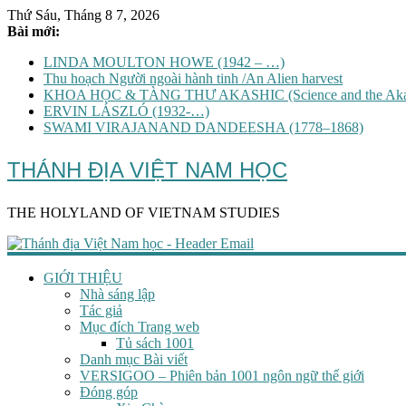
Thứ Sáu, Tháng 8 7, 2026
Bài mới:
LINDA MOULTON HOWE (1942 – …)
Thu hoạch Người ngoài hành tinh /An Alien harvest
KHOA HỌC & TÀNG THƯ AKASHIC (Science and the Akas
ERVIN LÁSZLÓ (1932-…)
SWAMI VIRAJANAND DANDEESHA (1778–1868)
THÁNH ĐỊA VIỆT NAM HỌC
THE HOLYLAND OF VIETNAM STUDIES
GIỚI THIỆU
Nhà sáng lập
Tác giả
Mục đích Trang web
Tủ sách 1001
Danh mục Bài viết
VERSIGOO – Phiên bản 1001 ngôn ngữ thế giới
Đóng góp