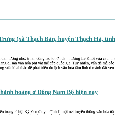
 Trưng (xã Thạch Bàn, huyện Thạch Hà, tỉnh
ười dân tưởng nhớ, tri ân công lao to lớn danh tướng Lê Khôi vừa cầu
ạng di sản văn hóa phi vật thể cấp quốc gia. Tuy nhiên, vấn đề mà cá
rưng vừa khai thác để phát triển du lịch văn hóa tâm linh ở mảnh đất ve
 Thành hoàng ở Đông Nam Bộ hiện nay
trong lễ hội Kỳ Yên ở ngôi đình là một nét truyền thống văn hóa tốt đ