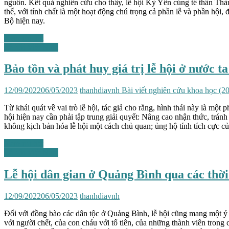
nguồn. Kết quả nghiên cứu cho thấy, lễ hội Kỳ Yên cúng tế thần Thà
thế, với tính chất là một hoạt động chú trọng cả phần lễ và phần hội
Bộ hiện nay.
Xem chi tiết
Lễ hội Việt Nam
Bảo tồn và phát huy giá trị lễ hội ở nước t
12/09/2022
06/05/2023
thanhdiavnh
Bài viết nghiên cứu khoa học (2
Từ khái quát về vai trò lễ hội, tác giả cho rằng, hình thái này là một 
hội hiện nay cần phải tập trung giải quyết: Nâng cao nhận thức, tránh 
không kịch bản hóa lễ hội một cách chủ quan; ủng hộ tính tích cực của
Xem chi tiết
Lễ hội Việt Nam
Lễ hội dân gian ở Quảng Bình qua các thời k
12/09/2022
06/05/2023
thanhdiavnh
Đối với đồng bào các dân tộc ở Quảng Bình, lễ hội cũng mang một ý 
với người chết, của con cháu với tổ tiên, của những thành viên tron