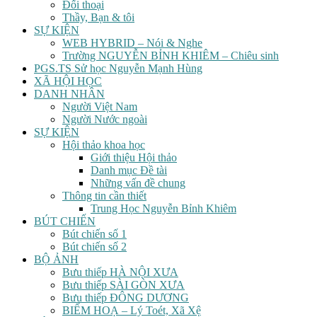
Đối thoại
Thầy, Bạn & tôi
SỰ KIỆN
WEB HYBRID – Nói & Nghe
Trường NGUYỄN BỈNH KHIÊM – Chiêu sinh
PGS.TS Sử học Nguyễn Mạnh Hùng
XÃ HỘI HỌC
DANH NHÂN
Người Việt Nam
Người Nước ngoài
SỰ KIỆN
Hội thảo khoa học
Giới thiệu Hội thảo
Danh mục Đề tài
Những vấn đề chung
Thông tin cần thiết
Trung Học Nguyễn Bỉnh Khiêm
BÚT CHIẾN
Bút chiến số 1
Bút chiến số 2
BỘ ẢNH
Bưu thiếp HÀ NỘI XƯA
Bưu thiếp SÀI GÒN XƯA
Bưu thiếp ĐÔNG DƯƠNG
BIẾM HOẠ – Lý Toét, Xã Xệ