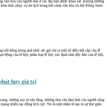
ống văn hóa của người dân ở các địa bàn được khảo sát. Không những
ợc khai thác phục vụ du lịch trong bối cảnh văn hóa xã hội Đông Nam
g nổi tiếng trong quá khứ, tác giả chỉ ra một số điều bất cập của lễ
t động của lễ hội; phân loại lễ hội; xác định tính độc đáo của lễ hội,
hát huy giá trị
vọng, những suy tư sâu lắng, những nhu cầu tâm linh của người sống
mang nhiều tác động tích cực. Nó là một nhân tố tạo ra sự thư giãn