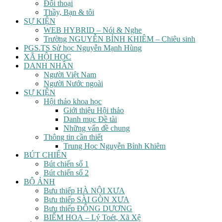
Đối thoại
Thầy, Bạn & tôi
SỰ KIỆN
WEB HYBRID – Nói & Nghe
Trường NGUYỄN BỈNH KHIÊM – Chiêu sinh
PGS.TS Sử học Nguyễn Mạnh Hùng
XÃ HỘI HỌC
DANH NHÂN
Người Việt Nam
Người Nước ngoài
SỰ KIỆN
Hội thảo khoa học
Giới thiệu Hội thảo
Danh mục Đề tài
Những vấn đề chung
Thông tin cần thiết
Trung Học Nguyễn Bỉnh Khiêm
BÚT CHIẾN
Bút chiến số 1
Bút chiến số 2
BỘ ẢNH
Bưu thiếp HÀ NỘI XƯA
Bưu thiếp SÀI GÒN XƯA
Bưu thiếp ĐÔNG DƯƠNG
BIẾM HOẠ – Lý Toét, Xã Xệ