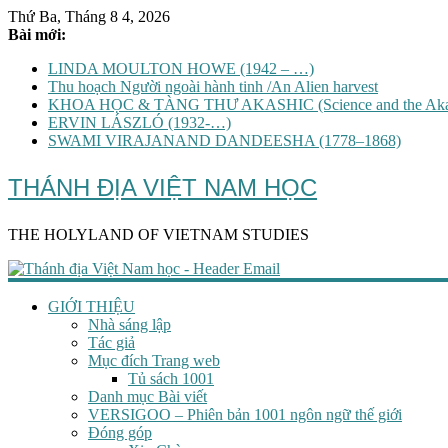
Thứ Ba, Tháng 8 4, 2026
Bài mới:
LINDA MOULTON HOWE (1942 – …)
Thu hoạch Người ngoài hành tinh /An Alien harvest
KHOA HỌC & TÀNG THƯ AKASHIC (Science and the Akas
ERVIN LÁSZLÓ (1932-…)
SWAMI VIRAJANAND DANDEESHA (1778–1868)
THÁNH ĐỊA VIỆT NAM HỌC
THE HOLYLAND OF VIETNAM STUDIES
GIỚI THIỆU
Nhà sáng lập
Tác giả
Mục đích Trang web
Tủ sách 1001
Danh mục Bài viết
VERSIGOO – Phiên bản 1001 ngôn ngữ thế giới
Đóng góp