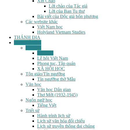
Xin Chào
Lời chào của Tác giả
Lời của Ban Tu thư
Bài viết của Độc giả bốn phương
Các website khác
Việt Nam học
Holyland Vietnam Studies
THÁNH ĐỊA
VĂN SỬ ĐỊA
Văn hóa
Ẩm thực
Lễ hội Việt Nam
Phong tục, Tập quán
XÃ HỘI HỌC
Tôn giáo/Tín ngưỡng
Tín ngưỡng thờ Mẫu
Văn học
Văn học Dân gian
Thơ Mới (1932-1945)
Ngôn ngữ học
Tiếng Việt
Triết sử
Hành trình lịch sử
Lịch sử văn hóa đối chiếu
Lịch sử truyền thông đại chúng