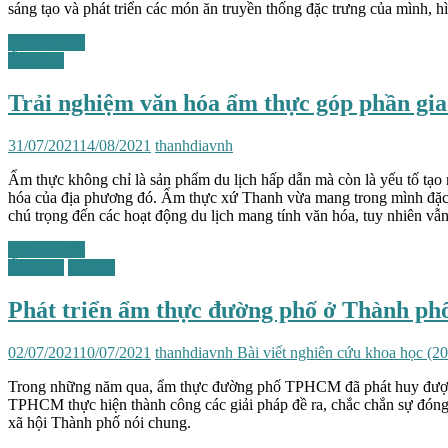
sáng tạo và phát triển các món ăn truyền thống đặc trưng của mình,
Xem chi tiết
Ẩm thực
Trải nghiệm văn hóa ẩm thực góp phần gia
31/07/2021
14/08/2021
thanhdiavnh
Ẩm thực không chỉ là sản phẩm du lịch hấp dẫn mà còn là yếu tố tạo
hóa của địa phương đó. Ẩm thực xứ Thanh vừa mang trong mình đặc 
chú trọng đến các hoạt động du lịch mang tính văn hóa, tuy nhiên v
Xem chi tiết
Ẩm thực
Du lịch
Phát triển ẩm thực đường phố ở Thành phố
02/07/2021
10/07/2021
thanhdiavnh
Bài viết nghiên cứu khoa học (2
Trong những năm qua, ẩm thực đường phố TPHCM đã phát huy được vai 
TPHCM thực hiện thành công các giải pháp đề ra, chắc chắn sự đóng g
xã hội Thành phố nói chung.