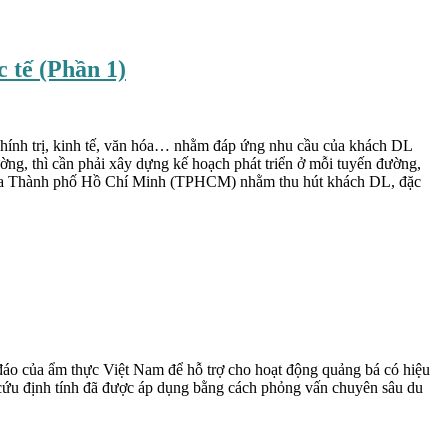
 tế (Phần 1)
m chính trị, kinh tế, văn hóa… nhằm đáp ứng nhu cầu của khách DL
ờng, thì cần phải xây dựng kế hoạch phát triển ở mỗi tuyến đường,
ận của Thành phố Hồ Chí Minh (TPHCM) nhằm thu hút khách DL, đặc
đáo của ẩm thực Việt Nam để hỗ trợ cho hoạt động quảng bá có hiệu
 cứu định tính đã được áp dụng bằng cách phỏng vấn chuyên sâu du