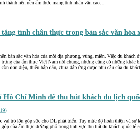
 hình thành nên nền ẩm thực mang tính nhân văn cao…
 tăng tính chân thực trong bản sắc văn hóa
 nên bản sắc văn hóa của mỗi địa phương, vùng, miền. Việc du khách đư
trưng của ẩm thực Việt Nam nói chung, nhưng cũng có những khác bi
ẫn còn đơn điệu, thiếu hấp dẫn, chưa đáp ứng được nhu cầu của du kh
 Hồ Chí Minh để thu hút khách du lịch quốc
019)
trò lớn góp sức cho DL phát triển. Tuy mức độ hoàn thiện và sự lan 
óp của ẩm thực đường phố trong lĩnh vực thu hút du khách quốc tế sẽ 