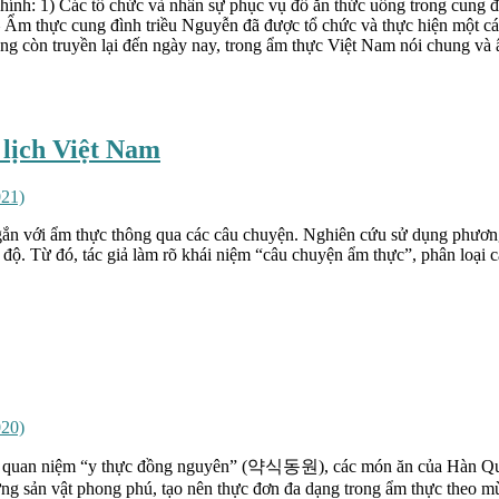
hính: 1) Các tổ chức và nhân sự phục vụ đồ ăn thức uống trong cung 
n: – Ẩm thực cung đình triều Nguyễn đã được tổ chức và thực hiện một 
uống còn truyền lại đến ngày nay, trong ẩm thực Việt Nam nói chung và
 lịch Việt Nam
021)
 gắn với ẩm thực thông qua các câu chuyện. Nghiên cứu sử dụng phương p
ộ. Từ đó, tác giả làm rõ khái niệm “câu chuyện ẩm thực”, phân loại câ
020)
với quan niệm “y thực đồng nguyên” (약식동원), các món ăn của Hàn Quố
g sản vật phong phú, tạo nên thực đơn đa dạng trong ẩm thực theo mùa