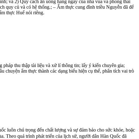
đình; và 2) Quy cách ăn uống hang ngày của nhà vua và phong thái
cách quy củ và có hệ thống.; – Ẩm thực cung đình triều Nguyễn đã để
 ẩm thực Huế nói riêng.
háp thu thập tài liệu và xử lí thông tin; lấy ý kiến chuyên gia;
u chuyện ẩm thực thành các dạng biểu hiện cụ thể, phân tích vai trò
c luôn chú trọng đến chất lượng và sự đảm bảo cho sức khỏe, hoặc
. Theo quá trình phát triển của lịch sử, người dân Hàn Quốc đã