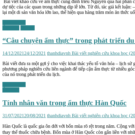
Bài viết khảo cứu về ẩm thực cung đình triều Nguyễn qua hai phần c
dự tiệc của các quan trong những dịp lễ lớn. Từ đó, tác giả kết luậ
lại một di sản văn hóa lớn lao, thể hiện qua hàng trăm món ăn thức 
Xem chi tiết
Ẩm thực
Du lịch
“Câu chuyện ẩm thực” trong phát triển du
14/12/2021
24/12/2021
thanhdiavnh
Bài viết nghiên cứu khoa học (2
Bài viết đưa ra một gợi ý cho việc khai thác yếu tố văn hóa – lịch sử
phương pháp nghiên cứu liên ngành để tiếp cận ẩm thực từ nhiều góc đ
của nó trong phát triển du lịch.
Xem chi tiết
Ẩm thực
Tính nhân văn trong ẩm thực Hàn Quốc
31/07/2021
20/08/2021
thanhdiavnh
Bài viết nghiên cứu khoa học (2
Hàn Quốc là quốc gia ôn đới với bốn mùa rõ rệt trong năm. Cộng 
thay thế thuốc chữa bệnh. Bốn mùa ở Hàn Quốc còn gắn liền với nhữn