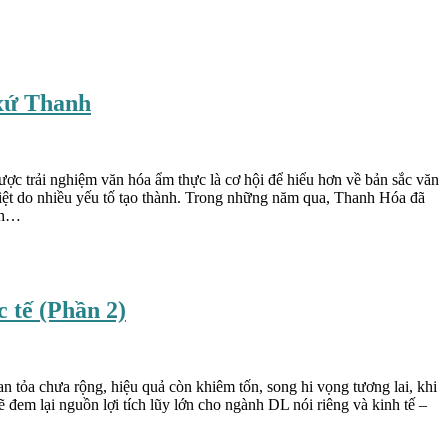
 xứ Thanh
ợc trải nghiệm văn hóa ẩm thực là cơ hội để hiểu hơn về bản sắc văn
ệt do nhiều yếu tố tạo thành. Trong những năm qua, Thanh Hóa đã
ách…
 tế (Phần 2)
tỏa chưa rộng, hiệu quả còn khiêm tốn, song hi vọng tương lai, khi
đem lại nguồn lợi tích lũy lớn cho ngành DL nói riêng và kinh tế –