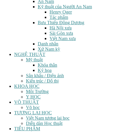
An Nam
Kỹ thuật của Người An Nam
Henry Oger
Tác phẩm
Bưu Thiếp Đông Dương
Hà Nội xưa
Sài Gòn xưa
Việt Nam xưa
Danh nhân
Xứ Nam kỳ
NGHỆ THUẬT
Mỹ thuật
Khỏa thân
Ký họa
Sân khấu / Điện ảnh
Kiến trúc / Đô thị
KHOA HỌC
Môi Trường
Y HỌC
VÕ THUẬT
Võ học
TƯƠNG LAI HỌC
Việt Nam tương lai học
Diễn dàn Học thuật
TIỂU PHẨM