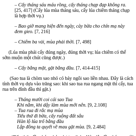
–
Cấy tháng sáu máu rồng, cấy tháng chạp đạp không ra.
[25, 417] (Cấy lúa mùa tháng sáu, cấy lúa chiêm tháng chạp
là hợp thời vụ.)
–
Bao giờ mang hiện đến ngày, cày bừa cho chín mạ này
đem gieo.
[7, 216]
–
Chiêm ba vải, mùa phải thời.
[7, 498]
(Lúa mùa phải cấy đúng ngày, đúng thời vụ; lúa chiêm có thể
sớm muộn một chút cũng được
.
)
–
Cấy bằng mặt, gặt bằng đầu.
[7, 414-415]
(Sao tua là chòm sao nhỏ có bảy ngôi sao liền nhau. Đây là cách
tính thời vụ dựa vào trăng sao: khi sao tua rua ngang mặt thì cấy, tua
rua trên đỉnh đầu thì gặt.)
–
Tháng mười coi cái sao Tua
Khi nằm, khi dậy làm mùa mới nên.
[9, 2.108]
–
Tua rua đi rắc mạ mùa
T
iểu thử đi bừa, cấy ruộng đất sâu
Hàn lộ lúa trổ bằng đầu
Lập đông ta quyết về mau gặt mùa.
[9, 2.484]