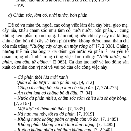
– v.v.
d) Chăm sóc, làm cỏ, tưới nước, bón phân
Để có vụ mùa tốt, ngoài các công việc làm đất, cày bừa, gieo mạ,
cấy lúa, khâu chăm sóc như làm cỏ, tưới nước, bón phân,… cũng
không kém phần quan trọng. Làm ruộng nếu chỉ cày cấy mà không
chịu chăm bón thì cây sẽ kém phát triển, không được mùa, thậm chí
còn mất trắng: “
Ruộng cấy chay, ăn mày rỗng bị
” [7, 2.338]. Chẳng
những thế mà cha ông ta đã đánh giá nước và phân là hai yếu tố
quan trọng nhất nhì trong công việc làm ruộng: “
Nhất nước, nhì
phân, tam cần, tứ giống.”
[2.063]. Ca dao tục ngữ về lao động sản
xuất có nhiều đơn vị nói về vai trò của các công việc này:
–
Có phân thời lúa mới xanh
Quần là áo lượt vì anh phân này.
[9, 712]
– Công cấy công bỏ, công làm cỏ công ăn.
[7, 774-775]
–
Ăn cơm làm cỏ chẳng bỏ đi đâu.
[7, 94]
–
Nước đủ phân nhiều, chăm sóc sớm chiều lúa sẽ đầy bông.
[7, 2167]
–
Một lượt cỏ thêm giỏ thóc.
[7, 1835]
–
Nà nào mạ nấy, tốt rạ đổ phân.
[7, 1919]
– Không nước không phân chuyên cần vô ích.
[7, 1485]
–
Không phân không vôi thì thôi làm ruộng.
[7, 1.485]
–
Ruộng không phân như thân không của.
[7, 2.340]