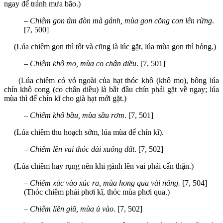
ngay để tránh mưa bão.)
–
Chiêm gon tìm đòn mà gánh, mùa gon cõng con lên rừng
.
[7, 500]
(Lúa chiêm gon thì tốt và cũng là lúc gặt, lúa mùa gon thì hỏng.)
–
Chiêm khô mo, mùa co chân diều
. [7, 501]
(Lúa chiêm có vỏ ngoài của hạt thóc khô (khô mo), bông lúa
chín khô cong (co chân diều) là bắt đầu chín phải gặt về ngay; lúa
mùa thì để chín kĩ cho già hạt mới gặt.)
–
Chiêm khô bầu, mùa sầu rơm
. [7, 501]
(Lúa chiêm thu hoạch sớm, lúa mùa để chín kĩ).
–
Chiêm lên vai thóc dài xuống đất
. [7, 502]
(Lúa chiêm hay rụng nên khi gánh lên vai phải cẩn thận.)
–
Chiêm xúc vào xúc ra, mùa hong qua vài nắng.
[7, 504]
(Thóc chiêm phải phơi kĩ, thóc mùa phơi qua.)
–
Chiêm liền giũ, mùa ủ vào.
[7, 502]