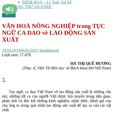
BIẾM HOẠ – Lý Toét, Xã Xệ
TÀNG THƯ AKASHIC
Văn hóa
VĂN HOÁ NÔNG NGHIỆP trong TỤC
NGỮ CA DAO về LAO ĐỘNG SẢN
XUẤT
19/10/2019
06/05/2023
thanhdiavnh
Lượt xem:
17.878
HÀ THỊ QUẾ HƯƠNG
(
Thạc sĩ, Viện Từ điển học và Bách khoa thư Việt Nam
)
1.
Tục ngữ, ca dao Việt Nam về lao động sản xuất là những câu
nói, những lời ca của người Việt được lưu truyền trong dân gian,
phản ánh và đúc kết những kinh nghiệm, nhận thức, đánh giá của
cha ông ta trong quá trình lao động sản xuất để tạo ra của cải vật
chất.