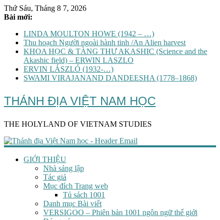
Thứ Sáu, Tháng 8 7, 2026
Bài mới:
LINDA MOULTON HOWE (1942 – …)
Thu hoạch Người ngoài hành tinh /An Alien harvest
KHOA HỌC & TÀNG THƯ AKASHIC (Science and the
Akashic field) – ERWIN LASZLO
ERVIN LÁSZLÓ (1932-…)
SWAMI VIRAJANAND DANDEESHA (1778–1868)
THÁNH ĐỊA VIỆT NAM HỌC
THE HOLYLAND OF VIETNAM STUDIES
GIỚI THIỆU
Nhà sáng lập
Tác giả
Mục đích Trang web
Tủ sách 1001
Danh mục Bài viết
VERSIGOO – Phiên bản 1001 ngôn ngữ thế giới