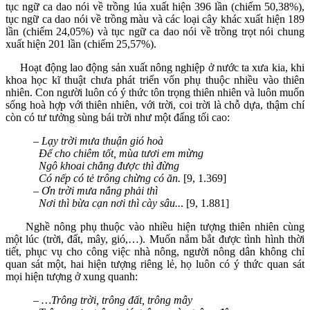
tục ngữ ca dao nói về trồng lúa xuất hiện 396 lần (chiếm 50,38%),
tục ngữ ca dao nói về trồng màu và các loại cây khác xuất hiện 189
lần (chiếm 24,05%) và tục ngữ ca dao nói về trồng trọt nói chung
xuất hiện 201 lần (chiếm 25,57%).
Hoạt động lao động sản xuất nông nghiệp ở nước ta xưa kia, khi
khoa học kĩ thuật chưa phát triển vốn phụ thuộc nhiều vào thiên
nhiên. Con người luôn có ý thức tôn trọng thiên nhiên và luôn muốn
sống hoà hợp với thiên nhiên, với trời, coi trời là chỗ dựa, thậm chí
còn có tư tưởng sùng bái trời như một đấng tối cao:
– Lạy trời mưa thuận gió hoà
Để cho chiêm tốt, mùa tươi em mừng
Ngô khoai chẳng được thì đừng
Có nếp có tẻ trông chừng có ăn.
[9, 1.369]
–
Ơn trời mưa nắng phải thì
Nơi thì bừa cạn nơi thì cày sâu..
. [9, 1.881]
Nghề nông phụ thuộc vào nhiều hiện tượng thiên nhiên cùng
một lúc (trời, đất, mây, gió,…). Muốn nắm bắt được tình hình thời
tiết, phục vụ cho công việc nhà nông, người nông dân không chỉ
quan sát một, hai hiện tượng riêng lẻ, họ luôn có ý thức quan sát
mọi hiện tượng ở xung quanh:
– …Trông trời, trông đất, trông mây