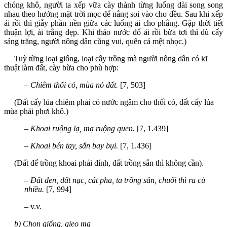
chóng khô, người ta xếp vữa cày thành từng luống dài song song
nhau theo hướng mặt trời mọc để nắng soi vào cho đều. Sau khi xếp
ải rồi thì giẫy phần nền giữa các luống ải cho phẳng. Gặp thời tiết
thuận lợi, ải trắng đẹp. Khi tháo nước đổ ải rồi bừa tơi thì dù cấy
sáng trăng, người nông dân cũng vui, quên cả mệt nhọc.)
Tuỳ từng loại giống, loại cây trồng mà người nông dân có kĩ
thuật làm đất, cày bừa cho phù hợp:
–
Chiêm thối cỏ, mùa nỏ đất.
[7, 503]
(Đất cấy lúa chiêm phải có nước ngâm cho thối cỏ, đất cấy lúa
mùa phải phơi khô.)
–
Khoai ruộng lạ, mạ ruộng quen.
[7, 1.439]
–
Khoai bén tay, sắn bay bụi.
[7, 1.436]
(Đất để trồng khoai phải dính, đất trồng sắn thì không cần).
–
Đất đen, đất nạc, cát pha, ta trồng sắn, chuối thì ra củ
nhiều.
[7, 994]
– v.v.
b) Chọn giống, gieo mạ