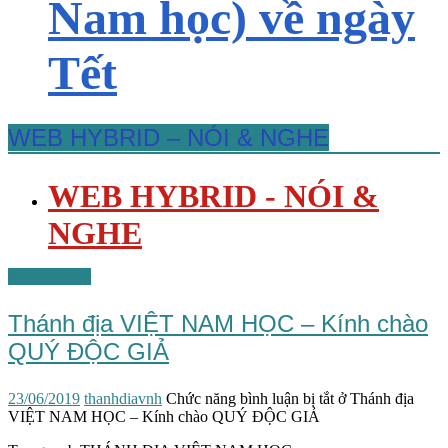
Nam học) về ngày
Tết
WEB HYBRID – NÓI & NGHE
WEB HYBRID - NÓI &
NGHE
Nhà sáng lập
Thánh địa VIỆT NAM HỌC – Kính chào
QUÝ ĐỘC GIẢ
23/06/2019
thanhdiavnh
Chức năng bình luận bị tắt
ở Thánh địa
VIỆT NAM HỌC – Kính chào QUÝ ĐỘC GIẢ