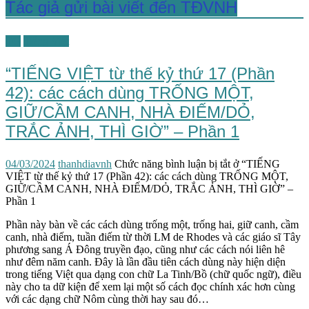
Tác giả gửi bài viết đến TĐVNH
TG
Tiếng Việt
“TIẾNG VIỆT từ thế kỷ thứ 17 (Phần
42): các cách dùng TRỐNG MỘT,
GIỮ/CẦM CANH, NHÀ ĐIẾM/DỎ,
TRẮC ẢNH, THÌ GIỜ” – Phần 1
04/03/2024
thanhdiavnh
Chức năng bình luận bị tắt
ở “TIẾNG
VIỆT từ thế kỷ thứ 17 (Phần 42): các cách dùng TRỐNG MỘT,
GIỮ/CẦM CANH, NHÀ ĐIẾM/DỎ, TRẮC ẢNH, THÌ GIỜ” –
Phần 1
Phần này bàn về các cách dùng trống một, trống hai, giữ canh, cầm
canh, nhà điếm, tuần điếm từ thời LM de Rhodes và các giáo sĩ Tây
phương sang Á Đông truyền đạo, cũng như các cách nói liên hê
như đêm năm canh. Đây là lần đầu tiên cách dùng này hiện diện
trong tiếng Việt qua dạng con chữ La Tinh/Bồ (chữ quốc ngữ), điều
này cho ta dữ kiện để xem lại một số cách đọc chính xác hơn cùng
với các dạng chữ Nôm cùng thời hay sau đó…