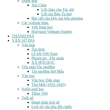
Đóng góp
Xin Chào
Lời chào của Tác giả
Lời của Ban Tu thư
Bài viết của Độc giả bốn phương
Các website khác
Việt Nam học
Holyland Vietnam Studies
THÁNH ĐỊA
VĂN SỬ ĐỊA
Văn hóa
Ẩm thực
Lễ hội Việt Nam
Phong tục, Tập quán
XÃ HỘI HỌC
Tôn giáo/Tín ngưỡng
Tín ngưỡng thờ Mẫu
Văn học
Văn học Dân gian
Thơ Mới (1932-1945)
Ngôn ngữ học
Tiếng Việt
Triết sử
Hành trình lịch sử
Lịch sử văn hóa đối chiếu