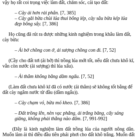
vậy họ rất coi trọng việc làm đất, chăm sóc, cải tạo đất:
–
Cày ải hơn rải phân.
[7, 385]
–
Cày gãi bừa chùi lúa thui bông lép, cày sâu bừa kép lúa
đẹp bông sây.
[7, 386]
Họ cũng đã rút ra được những kinh nghiệm trong khâu làm đất,
cày bừa:
–
Ải bở chồng con ở, ải sượng chồng con đi.
[7, 52]
(Cầy cho đất tơi (ải bở) thì trồng lúa mới tốt, nếu đất chưa khô kĩ,
vẫn còn nước (ải sượng) thì lúa xấu).
–
Ải thâm không bằng dầm ngấu.
[7, 52]
(Làm đất chưa khô kĩ đã có nước (ải thâm) sẽ không tốt bằng để
đất cày ngâm nước từ đầu (dầm ngấu)).
–
Cày chạm vó, bừa mó kheo.
[7, 386]
–
Đất trồng lên, nèn vạc phẳng, ải trắng băng, cấy sáng
giăng, không phải thằng nào đấm.
[7, 991-992]
(Đây là kinh nghiệm làm đất trồng lúa của người nông dân.
Muốn làm ải thì điều đầu tiên phải phơi cho đất khô trắng. Muốn đất