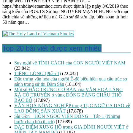
Trang web THÁNH ĐỊA VIỆT NAM HỌC –
https://thanhdiavietnamhoc.com được thành lập ngày 3/6/2019 theo
sáng kiến của PGS.TS Sử học NGUYỄN MẠNH HÙNG với mục
đích chia sẻ những tư liệu mà Giáo sư đã sưu tập, biên soạn từ hơn
50 năm qua…
Top-20 bài viết được xem nhiều
Suy nghĩ về TÍNH CÁCH của CON NGƯỜI VIỆT NAM
(23.842)
TIẾNG LÓNG (Phần 1)
(22.432)
Đặc trưng văn hóa của người Ê-đê biểu hiện qua cấu trúc so
sánh trong sử thi Dăm Săn
(18.104)
Một số ĐẶC TRƯNG CƠ BẢN của VĂN HOÁ LÀNG
XÃ CỔ TRUYỀN ở vùng ĐỒNG BẰNG CHÂU THỔ
BẮC BỘ
(17.897)
VĂN HOÁ NÔNG NGHIỆP trong TỤC NGỮ CA DAO về
LAO ĐỘNG SẢN XUẤT
(17.878)
Sài Gòn – HÒN NGỌC VIỄN ĐÔNG – Tập 1 (Những
bước chân hóa thạch)
(17.689)
ĐẶC ĐIỂM XƯNG HÔ trong GIA ĐÌNH NGƯỜI VIỆT ở
MIỀN TÂY NAM BỘ
(17.187)