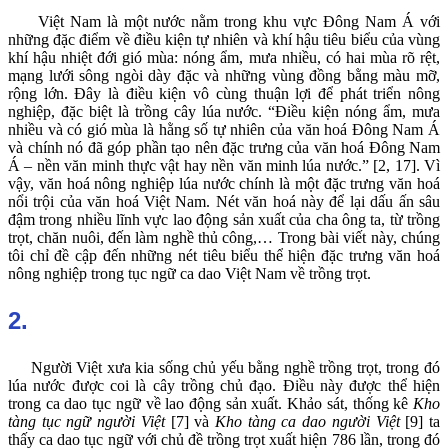
Việt Nam là một nước nằm trong khu vực Đông Nam Á với
những đặc điểm về điều kiện tự nhiên và khí hậu tiêu biểu của vùng
khí hậu nhiệt đới gió mùa: nóng ẩm, mưa nhiều, có hai mùa rõ rệt,
mạng lưới sông ngòi dày đặc và những vùng đồng bằng màu mỡ,
rộng lớn. Đây là điều kiện vô cùng thuận lợi để phát triển nông
nghiệp, đặc biệt là trồng cây lúa nước. “Điều kiện nóng ẩm, mưa
nhiều và có gió mùa là hằng số tự nhiên của văn hoá Đông Nam Á
và chính nó đã góp phần tạo nên đặc trưng của văn hoá Đông Nam
Á – nền văn minh thực vật hay nền văn minh lúa nước.” [2, 17]. Vì
vậy, văn hoá nông nghiệp lúa nước chính là một đặc trưng văn hoá
nổi trội của văn hoá Việt Nam. Nét văn hoá này để lại dấu ấn sâu
đậm trong nhiều lĩnh vực lao động sản xuất của cha ông ta, từ trồng
trọt, chăn nuôi, đến làm nghề thủ công,… Trong bài viết này, chúng
tôi chỉ đề cập đến những nét tiêu biểu thể hiện đặc trưng văn hoá
nông nghiệp trong tục ngữ ca dao Việt Nam về trồng trọt.
2.
Người Việt xưa kia sống chủ yếu bằng nghề trồng trọt, trong đó
lúa nước được coi là cây trồng chủ đạo. Điều này được thể hiện
trong ca dao tục ngữ về lao động sản xuất. Khảo sát, thống kê
Kho
tàng tục ngữ người Việt
[7] và
Kho tàng ca dao người Việt
[9] ta
thấy ca dao tục ngữ với chủ đề trồng trọt xuất hiện 786 lần, trong đó