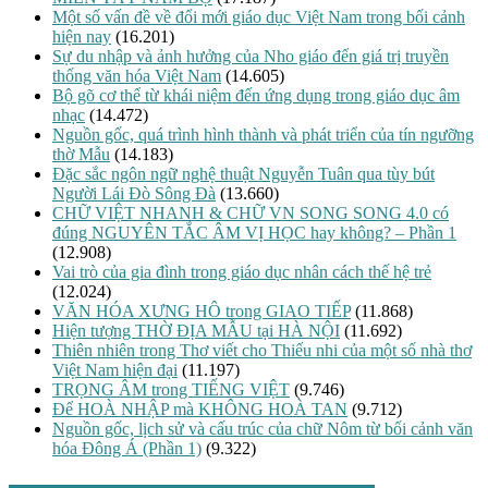
Một số vấn đề về đổi mới giáo dục Việt Nam trong bối cảnh
hiện nay
(16.201)
Sự du nhập và ảnh hưởng của Nho giáo đến giá trị truyền
thống văn hóa Việt Nam
(14.605)
Bộ gõ cơ thể từ khái niệm đến ứng dụng trong giáo dục âm
nhạc
(14.472)
Nguồn gốc, quá trình hình thành và phát triển của tín ngưỡng
thờ Mẫu
(14.183)
Đặc sắc ngôn ngữ nghệ thuật Nguyễn Tuân qua tùy bút
Người Lái Đò Sông Đà
(13.660)
CHỮ VIỆT NHANH & CHỮ VN SONG SONG 4.0 có
đúng NGUYÊN TẮC ÂM VỊ HỌC hay không? – Phần 1
(12.908)
Vai trò của gia đình trong giáo dục nhân cách thế hệ trẻ
(12.024)
VĂN HÓA XƯNG HÔ trong GIAO TIẾP
(11.868)
Hiện tượng THỜ ĐỊA MẪU tại HÀ NỘI
(11.692)
Thiên nhiên trong Thơ viết cho Thiếu nhi của một số nhà thơ
Việt Nam hiện đại
(11.197)
TRỌNG ÂM trong TIẾNG VIỆT
(9.746)
Để HOÀ NHẬP mà KHÔNG HOÀ TAN
(9.712)
Nguồn gốc, lịch sử và cấu trúc của chữ Nôm từ bối cảnh văn
hóa Đông Á (Phần 1)
(9.322)