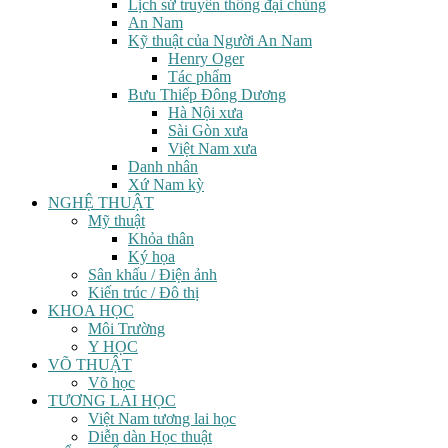
Lịch sử truyền thông đại chúng
An Nam
Kỹ thuật của Người An Nam
Henry Oger
Tác phẩm
Bưu Thiếp Đông Dương
Hà Nội xưa
Sài Gòn xưa
Việt Nam xưa
Danh nhân
Xứ Nam kỳ
NGHỆ THUẬT
Mỹ thuật
Khỏa thân
Ký họa
Sân khấu / Điện ảnh
Kiến trúc / Đô thị
KHOA HỌC
Môi Trường
Y HỌC
VÕ THUẬT
Võ học
TƯƠNG LAI HỌC
Việt Nam tương lai học
Diễn dàn Học thuật