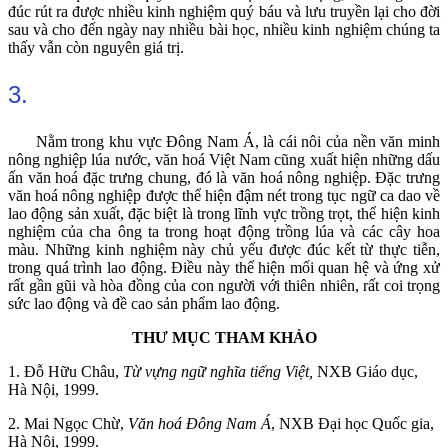
đúc rút ra được nhiều kinh nghiệm quý báu và lưu truyền lại cho đời
sau và cho đến ngày nay nhiều bài học, nhiều kinh nghiệm chúng ta
thấy vẫn còn nguyên giá trị.
3.
Nằm trong khu vực Đông Nam Á, là cái nôi của nền văn minh
nông nghiệp lúa nước, văn hoá Việt Nam cũng xuất hiện những dấu
ấn văn hoá đặc trưng chung, đó là văn hoá nông nghiệp. Đặc trưng
văn hoá nông nghiệp được thể hiện đậm nét trong tục ngữ ca dao về
lao động sản xuất, đặc biệt là trong lĩnh vực trồng trọt, thể hiện kinh
nghiệm của cha ông ta trong hoạt động trồng lúa và các cây hoa
màu. Những kinh nghiệm này chủ yếu được đúc kết từ thực tiễn,
trong quá trình lao động. Điều này thể hiện mối quan hệ và ứng xử
rất gần gũi và hòa đồng của con người với thiên nhiên, rất coi trọng
sức lao động và đề cao sản phẩm lao động.
THƯ MỤC THAM KHẢO
1. Đỗ Hữu Châu,
Từ vựng ngữ nghĩa tiếng Việt,
NXB Giáo dục,
Hà Nội, 1999.
2. Mai Ngọc Chừ,
Văn hoá Đông Nam Á
, NXB Đại học Quốc gia,
Hà Nội, 1999.