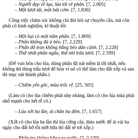
–
Người đẹp về lụa, lúa tốt về phân.
[7, 2.005]
–
Một lượt tát, một bát cơm.
[7, 1.836]
Công việc chăm sóc không chỉ đòi hỏi sự chuyên cần, mà còn
phải có kinh nghiệm, kĩ thuật tốt:
–
Một bụi cỏ một nắm phân
. [7, 1.809]
–
Phân không đủ ủ bèo.
[7, 2.229]
– Phân đổ tran không bằng bèo dán cánh.
[7, 2.228]
–
Thứ nhất phân ngấu, thứ nhì trấu tươi.
[7, 2.599]
(Để vun bón cho lúa, dùng phân đã nát mềm là tốt nhất, nếu
không thì dùng trấu tươi để bón vì nó có thể làm cho đất xốp và sau
đó mục nát thành phân.)
–
Chiêm yên gốc, mùa trốc rễ.
[25, 505]
(Làm cỏ cho lúa chiêm phải nhẹ nhàng, làm cỏ cho lúa mùa phải
nhổ mạnh cho hết rễ cỏ.)
–
Lúa xới ba lần, ải chần ba đêm.
[7, 1.657]
(Xới cỏ cho lúa ba lần thì lúa cứng cây, tháo nước để ải vài ba
ngày cho đất bở rồi mới bừa thì đất sẽ tơi xốp.)
–
Phân tro không bằng no nước
. [7, 2.229]