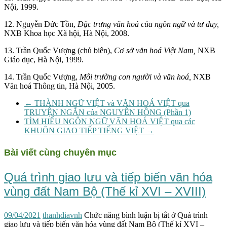
Nội, 1999.
12. Nguyễn Đức Tồn,
Đặc trưng văn hoá của ngôn ngữ và tư duy,
NXB Khoa học Xã hội, Hà Nội, 2008.
13. Trần Quốc Vượng (chủ biên),
Cơ sở văn hoá Việt Nam,
NXB
Giáo dục, Hà Nội, 1999.
14. Trần Quốc Vượng,
Môi trường con người và văn hoá,
NXB
Văn hoá Thông tin, Hà Nội, 2005.
←
THÀNH NGỮ VIỆT và VĂN HOÁ VIỆT qua
TRUYỆN NGẮN của NGUYÊN HỒNG (Phần 1)
TÌM HIỂU NGÔN NGỮ VĂN HOÁ VIỆT qua các
KHUÔN GIAO TIẾP TIẾNG VIỆT
→
Bài viết cùng chuyên mục
Quá trình giao lưu và tiếp biến văn hóa
vùng đất Nam Bộ (Thế kỉ XVI – XVIII)
09/04/2021
thanhdiavnh
Chức năng bình luận bị tắt
ở Quá trình
giao lưu và tiếp biến văn hóa vùng đất Nam Bộ (Thế kỉ XVI –