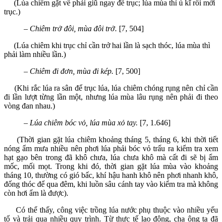
(Lúa chiêm gặt về phải giũ ngay để trục; lúa mùa thì ủ kĩ rồi mới
trục.)
–
Chiêm trở đôi, mùa đôi trở.
[7, 504]
(Lúa chiêm khi trục chỉ cần trở hai lần là sạch thóc, lúa mùa thì
phải làm nhiều lần.)
–
Chiêm đi đơn, mùa đi kép.
[7, 500]
(Khi rắc lúa ra sân để trục lúa, lúa chiêm chóng rụng nên chỉ cần
đi lần lượt từng lần một, nhưng lúa mùa lâu rụng nên phải đi theo
vòng đan nhau.)
–
Lúa chiêm bóc vỏ, lúa mùa xỏ tay.
[7, 1.646]
(Thời gian gặt lúa chiêm khoảng tháng 5, tháng 6, khi thời tiết
nóng ẩm mưa nhiều nên phơi lúa phải bóc vỏ trấu ra kiểm tra xem
hạt gạo bên trong đã khô chưa, lúa chưa khô mà cất đi sẽ bị ẩm
mốc, mối mọt. Trong khi đó, thời gian gặt lúa mùa vào khoảng
tháng 10, thường có gió bấc, khí hậu hanh khô nên phơi nhanh khô,
đống thóc để qua đêm, khi luồn sâu cánh tay vào kiểm tra mà không
còn hơi ẩm là được).
Có thể thấy, công việc trồng lúa nước phụ thuộc vào nhiều yếu
tố và trải qua nhiều quy trình. Từ thực tế lao động, cha ông ta đã