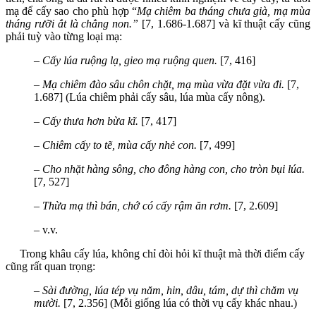
mạ để cấy sao cho phù hợp “
Mạ chiêm ba tháng chưa già, mạ mùa
tháng rưỡi ắt là chẳng non.”
[7, 1.686-1.687] và kĩ thuật cấy cũng
phải tuỳ vào từng loại mạ:
– Cấy lúa ruộng lạ, gieo mạ ruộng quen.
[7, 416]
–
Mạ chiêm đào sâu chôn chặt, mạ mùa vừa đặt vừa đi.
[7,
1.687] (Lúa chiêm phải cấy sâu, lúa mùa cấy nông).
–
Cấy thưa hơn bừa kĩ.
[7, 417]
–
Chiêm cấy to tẽ, mùa cấy nhẻ con.
[7, 499]
–
Cho nhặt hàng sông, cho đông hàng con, cho tròn bụi lúa.
[7, 527]
–
Thừa mạ thì bán, chớ có cấy rậm ăn rơm.
[7, 2.609]
– v.v.
Trong khâu cấy lúa, không chỉ đòi hỏi kĩ thuật mà thời điểm cấy
cũng rất quan trọng:
–
Sài đường, lúa tép vụ năm, hin, dâu, tám, dự thì chăm vụ
mười.
[7, 2.356] (Mỗi giống lúa có thời vụ cấy khác nhau.)