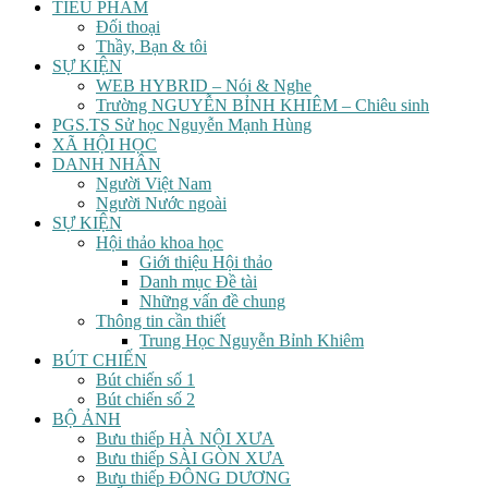
TIỂU PHẨM
Đối thoại
Thầy, Bạn & tôi
SỰ KIỆN
WEB HYBRID – Nói & Nghe
Trường NGUYỄN BỈNH KHIÊM – Chiêu sinh
PGS.TS Sử học Nguyễn Mạnh Hùng
XÃ HỘI HỌC
DANH NHÂN
Người Việt Nam
Người Nước ngoài
SỰ KIỆN
Hội thảo khoa học
Giới thiệu Hội thảo
Danh mục Đề tài
Những vấn đề chung
Thông tin cần thiết
Trung Học Nguyễn Bỉnh Khiêm
BÚT CHIẾN
Bút chiến số 1
Bút chiến số 2
BỘ ẢNH
Bưu thiếp HÀ NỘI XƯA
Bưu thiếp SÀI GÒN XƯA
Bưu thiếp ĐÔNG DƯƠNG