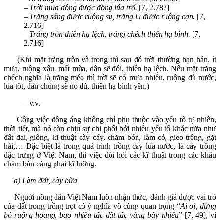
–
Trời mưa dông được đồng lúa trổ.
[7, 2.787]
–
Trăng sáng được ruộng su, trăng lu được ruộng cạn.
[7,
2.716]
–
Trăng tròn thiên hạ lệch, trăng chếch thiên hạ bình.
[7,
2.716]
(Khi mặt trăng tròn và trong thì sau đó trời thường hạn hán, ít
mưa, ruộng xấu, mất mùa, dân sẽ đói, thiên hạ lệch. Nếu mặt trăng
chếch nghĩa là trăng méo thì trời sẽ có mưa nhiều, ruộng đủ nước,
lúa tốt, dân chúng sẽ no đủ, thiên hạ bình yên.)
– v.v.
Công việc đồng áng không chỉ phụ thuộc vào yếu tố tự nhiên,
thời tiết, mà nó còn chịu sự chi phối bởi nhiều yếu tố khác nữa như
đất đai, giống, kĩ thuật cày cấy, chăm bón, làm cỏ, gieo trồng, gặt
hái,… Đặc biệt là trong quá trình trồng cây lúa nước, là cây trồng
đặc trưng ở Việt Nam, thì việc đòi hỏi các kĩ thuật trong các khâu
chăm bón càng phải kĩ lưỡng.
a) Làm đất, cày bừa
Người nông dân Việt Nam luôn nhận thức, đánh giá được vai trò
của đất trong trồng trọt có ý nghĩa vô cùng quan trọng “
A
i ơi, đừng
bỏ ruộng hoang, bao nhiêu tấc đất tấc vàng bấy nhiêu
” [7, 49], vì