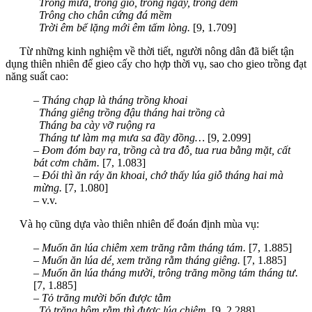
T
rông mưa, trông gió, trông ngày, trông đêm
T
rông cho chân cứng đá mềm
T
rời êm bể lặng mới êm tấm lòng.
[9, 1.709]
Từ những kinh nghiệm về thời tiết, người nông dân đã biết tận
dụng thiên nhiên để gieo cấy cho hợp thời vụ, sao cho gieo trồng đạt
năng suất cao:
– Tháng chạp là tháng trồng khoai
Tháng giêng trồng đậu tháng hai trồng cà
Tháng ba cày vỡ ruộng ra
Tháng tư làm mạ mưa sa đầy đồng…
[9, 2.099]
–
Đom đóm bay ra, trồng cà tra đỗ, tua rua bằng mặt, cất
bát cơm chăm.
[7, 1.083]
– Đói thì ăn ráy ăn khoai, chớ thấy lúa giỗ tháng hai mà
mừng.
[7, 1.080]
– v.v.
Và họ cũng dựa vào thiên nhiên để đoán định mùa vụ:
–
Muốn ăn lúa chiêm xem trăng rằm tháng tám.
[7, 1.885]
–
Muốn ăn lúa dé, xem trăng rằm tháng giêng.
[7, 1.885]
–
Muốn ăn lúa tháng mười, trông trăng mồng tám tháng tư.
[7, 1.885]
–
Tỏ trăng mười bốn được tằm
Tỏ trăng hôm rằm thì được lúa chiêm.
[9, 2.288]