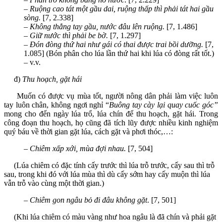
–
Ruộng cao tát một gầu dai, ruộng thấp thì phải tát hai gầu
sòng.
[7, 2.338]
–
Không thẳng tay gầu, nước đâu lên ruộng.
[7, 1.486]
–
Giữ nước thì phải be bờ.
[7, 1.297]
–
Đón đòng thứ hai như gái có thai được trai bồi dưỡng.
[7,
1.085] (Bón phân cho lúa lần thứ hai khi lúa có đòng rất tốt.)
– v.v.
đ)
Thu hoạch, gặt hái
Muốn có được vụ mùa tốt, người nông dân phải làm việc luôn
tay luôn chân, không ngơi nghỉ “
Buông tay cày lại quay cuốc góc”
mong cho đến ngày lúa trổ, lúa chín để thu hoạch, gặt hái. Trong
công đoạn thu hoạch, họ cũng đã tích lũy được nhiều kinh nghiệm
quý báu về thời gian gặt lúa, cách gặt và phơi thóc,…:
–
Chiêm xấp xới, mùa đợi nhau.
[7, 504]
(Lúa chiêm có đặc tính cấy trước thì lúa trỗ trước, cấy sau thì trỗ
sau, trong khi đó với lúa mùa thì dù cấy sớm hay cấy muộn thì lúa
vẫn trỗ vào cùng một thời gian.)
–
Chiêm gon ngâu bỏ đi đâu không gặt
. [7, 501]
(Khi lúa chiêm có màu vàng như hoa ngâu là đã chín và phải gặt