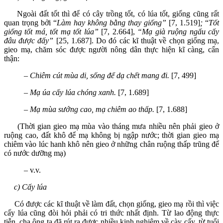
Ngoài đất tốt thì để có cây trồng tốt, có lúa tốt, giống cũng rất
quan trọng bởi “
Làm hay không bằng thay giống”
[7, 1.519]
;
“
Tốt
giống tốt má, tốt mạ tốt lúa”
[7, 2.664],
“Mạ già ruộng ngấu cấy
đâu được đấy”
[25, 1.687]. Do đó các kĩ thuật về chọn giống mạ,
gieo mạ, chăm sóc được người nông dân thực hiện kĩ càng, cẩn
thận:
–
Chiêm cút mùa di, sống để dạ chết mang đi.
[7, 499]
– Mạ úa cấy lúa chóng xanh.
[7, 1.689]
– Mạ mùa sướng cao, mạ chiêm ao thấp.
[7, 1.688]
(Thời gian gieo mạ mùa vào tháng mưa nhiều nên phải gieo ở
ruộng cao, đất khô để mạ không bị ngập nước; thời gian gieo mạ
chiêm vào lúc hanh khô nên gieo ở những chân ruộng thấp trũng để
có nước dưỡng mạ)
– v.v.
c) Cấy lúa
Có được các kĩ thuật về làm đất, chọn giống, gieo mạ rồi thì việc
cấy lúa cũng đòi hỏi phải có tri thức nhất định. Từ lao động thực
tiễn, cha ông ta đã rút ra được nhiều kinh nghiệm về cày cấy, từ tuổi