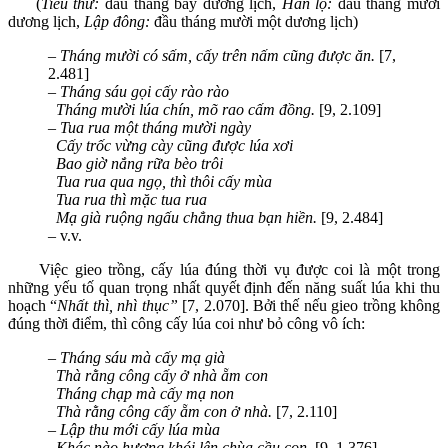
(
Tiểu thử:
đầu tháng bảy dương lịch,
Hàn lộ:
đầu tháng mười
dương lịch,
Lập đông:
đầu tháng mười một dương lịch)
–
Tháng mười có sấm, cấy trên nấm cũng được ăn.
[7,
2.481]
–
Tháng sáu gọi cấy rào rào
Tháng mười lúa chín, mõ rao cấm đồng.
[9, 2.109]
–
Tua rua một tháng mười ngày
Cấy trốc vừng cày cũng được lúa xơi
Bao giờ nắng rữa bèo trôi
T
ua rua qua ngọ, thì thôi cấy mùa
T
ua rua thì mặc tua rua
Mạ già ruộng ngấu chẳng thua bạn hiền.
[9, 2.484]
– v.v.
Việc gieo trồng, cấy lúa đúng thời vụ được coi là một trong
những yếu tố quan trọng nhất quyết định đến năng suất lúa khi thu
hoạch “
Nhất thì, nhì thục”
[7, 2.070]. Bởi thế nếu gieo trồng không
đúng thời điểm, thì công cấy lúa coi như bỏ công vô ích:
–
Tháng sáu mà cấy mạ già
Thà rằng công cấy ở nhà ẵm con
Tháng chạp mà cấy mạ non
Thà rằng công cấy ẵm con ở nhà.
[7, 2.110]
–
Lập thu mới cấy lúa mùa
Khác nào hương khói lên chùa cầu con.
[9, 1.376]