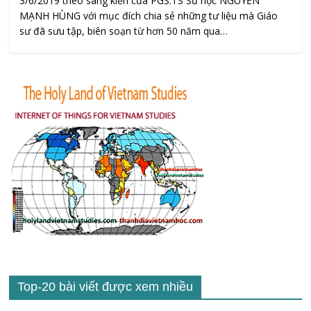
3/6/2019 theo sáng kiến của PGS.TS Sử học NGUYỄN
MẠNH HÙNG với mục đích chia sẻ những tư liệu mà Giáo
sư đã sưu tập, biên soạn từ hơn 50 năm qua…
Top-20 bài viết được xem nhiều