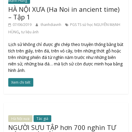
Mạnh Hùng
HÀ NỘI XƯA (Ha Noi in ancient time)
– Tập 1
07/06/2019
thanhdiavnh
PGS TS sử học NGUYỄN MẠNH
,
HÙNG
tư liệu ảnh
Lịch sử không chỉ được ghi chép theo truyền thống bằng bút
tích trên giấy, trên đá, trên vỏ cây, trên những thớt gỗ hoặc
trên những phiến đá từ nghìn năm trước như những biên
niên sử, những bia đá… mà lịch sử còn được minh họa bằng
hình ảnh.
Xem chi tiết
Hà Nội xưa
Tác giả
NGƯỜI SƯU TẬP hơn 700 nghìn TƯ