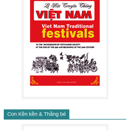
Con Kền kền & Thằng bé