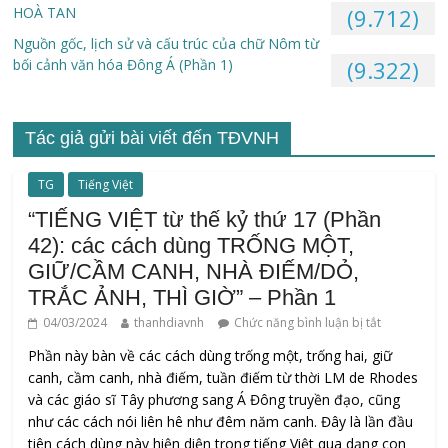
HOÀ TAN
(9.712)
Nguồn gốc, lịch sử và cấu trúc của chữ Nôm từ
bối cảnh văn hóa Đông Á (Phần 1)
(9.322)
Tác giả gửi bài viết đến TĐVNH
TG
Tiếng Việt
“TIẾNG VIỆT từ thế kỷ thứ 17 (Phần
42): các cách dùng TRỐNG MỘT,
GIỮ/CẦM CANH, NHÀ ĐIẾM/DỎ,
TRẮC ẢNH, THÌ GIỜ” – Phần 1
04/03/2024
thanhdiavnh
Chức năng bình luận bị tắt
Phần này bàn về các cách dùng trống một, trống hai, giữ
canh, cầm canh, nhà điếm, tuần điếm từ thời LM de Rhodes
và các giáo sĩ Tây phương sang Á Đông truyền đạo, cũng
như các cách nói liên hê như đêm năm canh. Đây là lần đầu
tiên cách dùng này hiện diện trong tiếng Việt qua dạng con