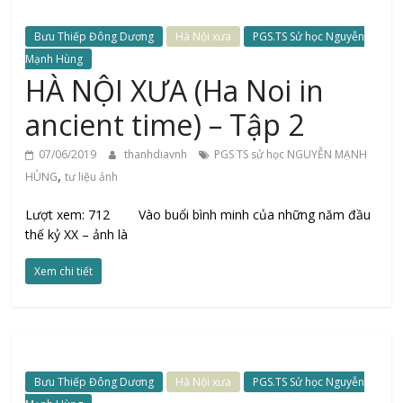
Bưu Thiếp Đông Dương
Hà Nội xưa
PGS.TS Sử học Nguyễn
Mạnh Hùng
HÀ NỘI XƯA (Ha Noi in
ancient time) – Tập 2
07/06/2019
thanhdiavnh
PGS TS sử học NGUYỄN MẠNH
,
HÙNG
tư liệu ảnh
Lượt xem: 712 Vào buổi bình minh của những năm đầu
thế kỷ XX – ảnh là
Xem chi tiết
Bưu Thiếp Đông Dương
Hà Nội xưa
PGS.TS Sử học Nguyễn