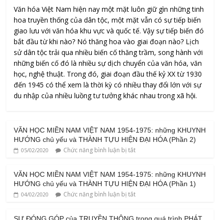
Văn hóa Việt Nam hiện nay một mặt luôn giữ gìn những tinh
hoa truyền thống của dân tộc, một mặt vẫn có sự tiếp biến
giao lưu với văn hóa khu vực và quốc tế. Vậy sự tiếp biến đó
bắt đầu từ khi nào? Nó thăng hoa vào giai đoạn nào? Lịch
sử dân tộc trải qua nhiều biến cố thăng trầm, song hành với
những biến cố đó là nhiều sự dịch chuyển của văn hóa, văn
học, nghệ thuật. Trong đó, giai đoạn đầu thế kỷ XX từ 1930
đến 1945 có thể xem là thời kỳ có nhiều thay đổi lớn với sự
du nhập của nhiều luồng tư tưởng khác nhau trong xã hội.
VĂN HỌC MIỀN NAM VIỆT NAM 1954-1975: những KHUYNH
HƯỚNG chủ yếu và THÀNH TỰU HIỆN ĐẠI HÓA (Phần 2)
Chức năng bình luận bị tắt
05/02/2020
VĂN HỌC MIỀN NAM VIỆT NAM 1954-1975: những KHUYNH
HƯỚNG chủ yếu và THÀNH TỰU HIỆN ĐẠI HÓA (Phần 1)
Chức năng bình luận bị tắt
04/02/2020
SỰ ĐÓNG GÓP của TRUYỀN THÔNG trong quá trình PHÁT