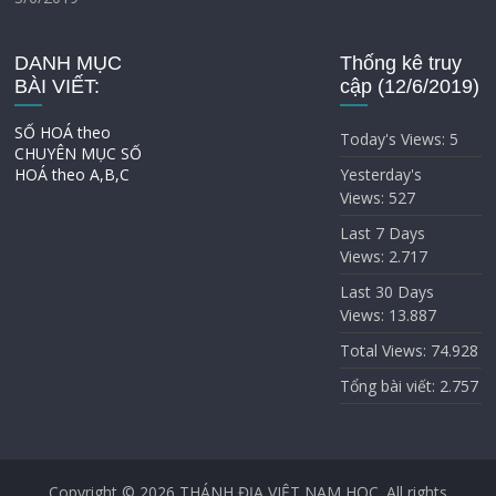
DANH MỤC
Thống kê truy
BÀI VIẾT:
cập (12/6/2019)
SỐ HOÁ theo
Today's Views:
5
CHUYÊN MỤC
SỐ
HOÁ theo A,B,C
Yesterday's
Views:
527
Last 7 Days
Views:
2.717
Last 30 Days
Views:
13.887
Total Views:
74.928
Tổng bài viết:
2.757
Copyright © 2026
THÁNH ĐỊA VIỆT NAM HỌC
. All rights