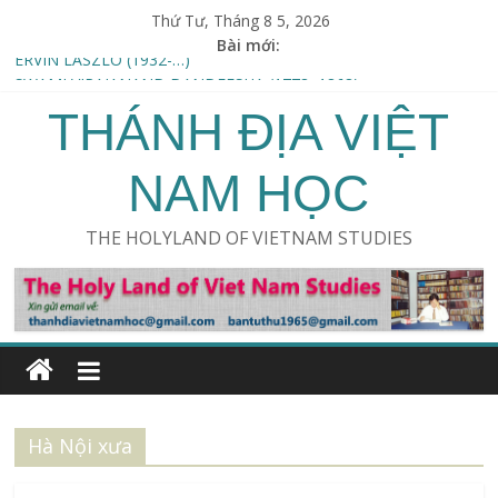
Thứ Tư, Tháng 8 5, 2026
Bài mới:
ERVIN LÁSZLÓ (1932-…)
SWAMI VIRAJANAND DANDEESHA (1778–1868)
THÁNH ĐỊA VIỆT
LINDA MOULTON HOWE (1942 – …)
Thu hoạch Người ngoài hành tinh /An Alien harvest
KHOA HỌC & TÀNG THƯ AKASHIC (Science and the Akashic
NAM HỌC
field) – ERWIN LASZLO
THE HOLYLAND OF VIETNAM STUDIES
Hà Nội xưa