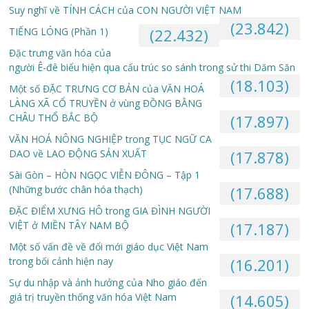
Suy nghĩ về TÍNH CÁCH của CON NGƯỜI VIỆT NAM
(23.842)
TIẾNG LÓNG (Phần 1)
(22.432)
Đặc trưng văn hóa của
người Ê-đê biểu hiện qua cấu trúc so sánh trong sử thi Dăm Săn
(18.103)
Một số ĐẶC TRƯNG CƠ BẢN của VĂN HOÁ
LÀNG XÃ CỔ TRUYỀN ở vùng ĐỒNG BẰNG
CHÂU THỔ BẮC BỘ
(17.897)
VĂN HOÁ NÔNG NGHIỆP trong TỤC NGỮ CA
DAO về LAO ĐỘNG SẢN XUẤT
(17.878)
Sài Gòn – HÒN NGỌC VIỄN ĐÔNG – Tập 1
(Những bước chân hóa thạch)
(17.688)
ĐẶC ĐIỂM XƯNG HÔ trong GIA ĐÌNH NGƯỜI
VIỆT ở MIỀN TÂY NAM BỘ
(17.187)
Một số vấn đề về đổi mới giáo dục Việt Nam
trong bối cảnh hiện nay
(16.201)
Sự du nhập và ảnh hưởng của Nho giáo đến
giá trị truyền thống văn hóa Việt Nam
(14.605)