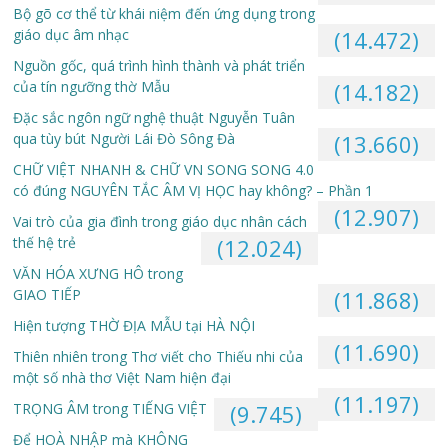
Bộ gõ cơ thể từ khái niệm đến ứng dụng trong
giáo dục âm nhạc
(14.472)
Nguồn gốc, quá trình hình thành và phát triển
của tín ngưỡng thờ Mẫu
(14.182)
Đặc sắc ngôn ngữ nghệ thuật Nguyễn Tuân
qua tùy bút Người Lái Đò Sông Đà
(13.660)
CHỮ VIỆT NHANH & CHỮ VN SONG SONG 4.0
có đúng NGUYÊN TẮC ÂM VỊ HỌC hay không? – Phần 1
(12.907)
Vai trò của gia đình trong giáo dục nhân cách
thế hệ trẻ
(12.024)
VĂN HÓA XƯNG HÔ trong
GIAO TIẾP
(11.868)
Hiện tượng THỜ ĐỊA MẪU tại HÀ NỘI
(11.690)
Thiên nhiên trong Thơ viết cho Thiếu nhi của
một số nhà thơ Việt Nam hiện đại
(11.197)
TRỌNG ÂM trong TIẾNG VIỆT
(9.745)
Để HOÀ NHẬP mà KHÔNG