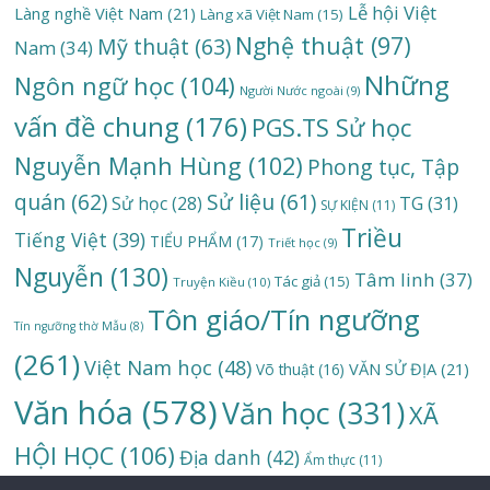
Lễ hội Việt
Làng nghề Việt Nam
(21)
Làng xã Việt Nam
(15)
Nghệ thuật
(97)
Mỹ thuật
(63)
Nam
(34)
Những
Ngôn ngữ học
(104)
Người Nước ngoài
(9)
vấn đề chung
(176)
PGS.TS Sử học
Nguyễn Mạnh Hùng
(102)
Phong tục, Tập
quán
(62)
Sử liệu
(61)
TG
(31)
Sử học
(28)
SỰ KIỆN
(11)
Triều
Tiếng Việt
(39)
TIỂU PHẨM
(17)
Triết học
(9)
Nguyễn
(130)
Tâm linh
(37)
Tác giả
(15)
Truyện Kiều
(10)
Tôn giáo/Tín ngưỡng
Tín ngưỡng thờ Mẫu
(8)
(261)
Việt Nam học
(48)
VĂN SỬ ĐỊA
(21)
Võ thuật
(16)
Văn hóa
(578)
Văn học
(331)
XÃ
HỘI HỌC
(106)
Địa danh
(42)
Ẩm thực
(11)