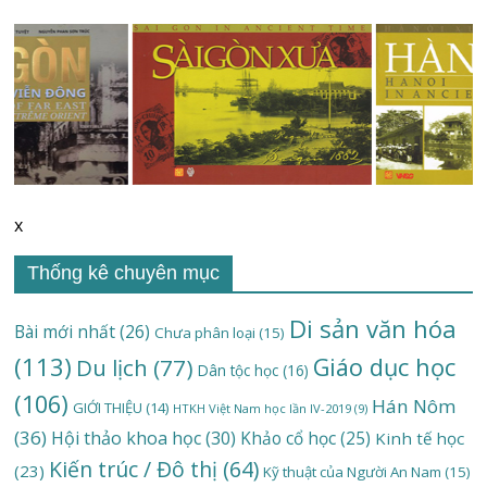
x
Thống kê chuyên mục
Di sản văn hóa
Bài mới nhất
(26)
Chưa phân loại
(15)
(113)
Giáo dục học
Du lịch
(77)
Dân tộc học
(16)
(106)
Hán Nôm
GIỚI THIỆU
(14)
HTKH Việt Nam học lần IV-2019
(9)
(36)
Hội thảo khoa học
(30)
Khảo cổ học
(25)
Kinh tế học
Kiến trúc / Đô thị
(64)
(23)
Kỹ thuật của Người An Nam
(15)