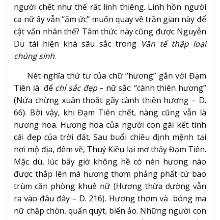
người chết như thế rất linh thiêng. Linh hồn người
ca nữ ấy vẫn “ấm ức” muốn quay về trần gian này để
cật vấn nhân thế? Tâm thức này cũng được Nguyễn
Du tái hiện khá sâu sắc trong
Văn tế thập loại
chúng sinh
.
Nét nghĩa thứ tư của chữ “hương” gắn với Đạm
Tiên là để
chỉ sắc đẹp
– nữ sắc: “cành thiên hương”
(Nửa chừng xuân thoắt gãy cành thiên hương – D.
66). Bởi vậy, khi Đạm Tiên chết, nàng cũng vẫn là
hương hoa. Hương hoa của người con gái kết tinh
cái đẹp của trời đất. Sau buổi chiều định mệnh tại
nơi mộ địa, đêm về, Thuý Kiều lại mơ thấy Đạm Tiên.
Mặc dù, lúc bấy giờ không hề có nén hương nào
được thắp lên mà hương thơm phảng phất cứ bao
trùm căn phòng khuê nữ (Hương thừa dường vẫn
ra vào đâu đây – D. 216). Hương thơm và bóng ma
nữ chập chờn, quấn quýt, biến ảo. Những người con