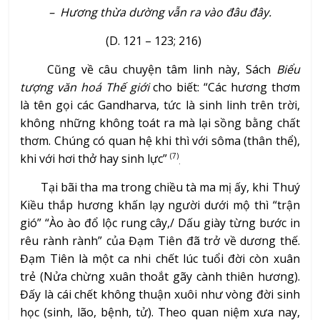
– Hương thừa dường vẫn ra vào đâu đây.
(D. 121 – 123; 216)
Cũng về câu chuyện tâm linh này, Sách
Biểu
tượng văn hoá Thế giới
cho biết: “Các hương thơm
là tên gọi các Gandharva, tức là sinh linh trên trời,
không những không toát ra mà lại sồng bằng chất
thơm. Chúng có quan hệ khi thì với sôma (thân thể),
khi với hơi thở hay sinh lực”
(7)
.
Tại bãi tha ma trong chiều tà ma mị ấy, khi Thuý
Kiều thắp hương khấn lạy người dưới mộ thì “trận
gió” “Ào ào đổ lộc rung cây,/ Dấu giày từng bước in
rêu rành rành” của Đạm Tiên đã trở về dương thế.
Đạm Tiên là một ca nhi chết lúc tuổi đời còn xuân
trẻ (Nửa chừng xuân thoắt gãy cành thiên hương).
Đấy là cái chết không thuận xuôi như vòng đời sinh
học (sinh, lão, bệnh, tử). Theo quan niệm xưa nay,