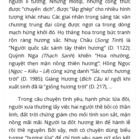
người lí tưởng. Những motip, những công thức
được “chuyển dịch”, được “lắp ghép” cho nhiều hình
tượng khác nhau. Các giai nhân trong sáng tác văn
chương trung đại cũng được ngợi ca trong dòng
mạch hứng khởi đó. Họ thăng hoa trong bức tranh
rộn ràng hương sắc. Nhuỵ Châu (
Song Tinh
) là
“Người quốc sắc sánh tày thiên hương” (D. 1122);
Quỳnh Nga
(Thạch
Sanh
) khiến “Hoa nhường,
nguyệt thẹn mặn nồng thiên hương”; Hồng Ngọc
(
Ngọc – Kiều – Lê
) cũng xứng danh “Sắc nước hương
trời” (D. 1985); Giáng Hương (
Bích Câu kì ngộ
) khi
xuất sinh đã là “giống hương trời” (D. 217), …
Trong câu chuyện tình yêu, hạnh phúc lứa đôi,
người xưa thường lấy việc hai người thề bồi có thần
linh, đất trời chứng giám cho mối tình son sắt, mặn
nồng mãi mãi. Người ta đốt hương lên để hành lễ
rồi thề nguyền. Bởi vậy, mới có chuyện dùng biểu
tượng “hương lửa” để chỉ tình yêu nam nữ gắn kết