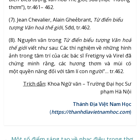
thơm”), tr.461– 462.
(7). Jean Chevalier, Alain Gheẻbrant,
Từ điển biểu
tượng Văn hoá thế giới
, Sđd, tr.462.
(8). Nguyên văn trong
Từ điển biểu tượng Văn hoá
thế giới
viết như sau: Các thí nghiệm về những hình
ảnh trong tâm trí của các bác sĩ Fretigny và Virel đã
chứng minh rằng, các hương thơm và mùi có
một quyền năng đối với tâm lí con người”… tr.462.
Trích dẫn
: Khoa Ngữ văn – Trường Đại học Sư
phạm Hà Nội
Thánh Địa Việt Nam Học
(
https://thanhdiavietnamhoc.com
)
←
Một số điểm sáng tạo về nhạc điệu trong thơ