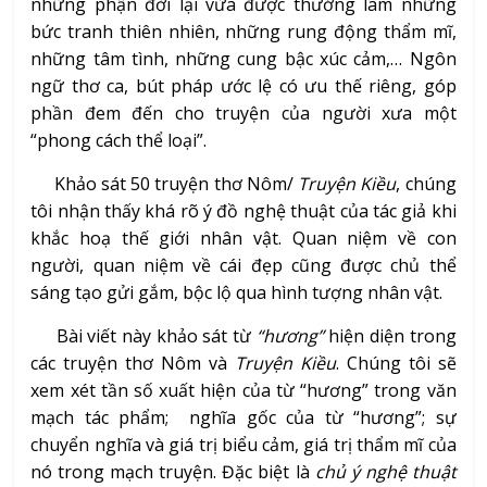
những phận đời lại vừa được thưởng lãm những
bức tranh thiên nhiên, những rung động thẩm mĩ,
những tâm tình, những cung bậc xúc cảm,… Ngôn
ngữ thơ ca, bút pháp ước lệ có ưu thế riêng, góp
phần đem đến cho truyện của người xưa một
“phong cách thể loại”.
Khảo sát 50 truyện thơ Nôm/
Truyện Kiều
, chúng
tôi nhận thấy khá rõ ý đồ nghệ thuật của tác giả khi
khắc hoạ thế giới nhân vật. Quan niệm về con
người, quan niệm về cái đẹp cũng được chủ thể
sáng tạo gửi gắm, bộc lộ qua hình tượng nhân vật.
Bài viết này khảo sát từ
“hương”
hiện diện trong
các truyện thơ Nôm và
Truyện Kiều
. Chúng tôi sẽ
xem xét tần số xuất hiện của từ “hương” trong văn
mạch tác phẩm; nghĩa gốc của từ “hương”; sự
chuyển nghĩa và giá trị biểu cảm, giá trị thẩm mĩ của
nó trong mạch truyện. Đặc biệt là
chủ ý nghệ
thuật