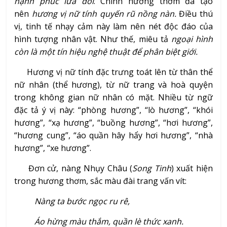
hạnh phúc lứa đôi
. Chính hương thơm đã tạo
nên
hương vị nữ tính quyến
rũ nồng nàn.
Điều thú
vị, tinh tế nhạy cảm này làm nên nét độc đáo của
hình tượng nhân vật. Như thế, miêu tả
ngoại hình
còn là một tín hiệu nghệ thuật để phân biệt giới.
Hương vị nữ tính đặc trưng toát lên từ thân thể
nữ nhân (thể hương), từ nữ trang và hoà quyện
trong không gian nữ nhân có mặt. Nhiều từ ngữ
đặc tả ý vị này: “phòng hương”, “lò hương”, “khói
hương”, “xạ hương”, “buồng hương”, “hơi hương”,
“hương cung”, “áo quần hây hẩy hơi hương”, “nhà
hương”, “xe hương”.
Đơn cử, nàng Nhụy Châu (
Song Tinh
) xuất hiện
trong hương thơm, sắc màu đài trang vấn vít:
Nàng ta bước ngọc ru rê,
Áo hừng màu thắm, quần lè thức xanh.