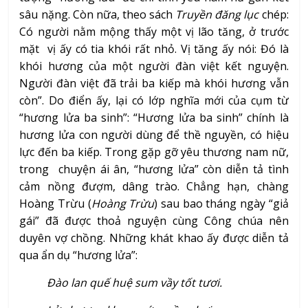
sâu nặng. Còn nữa, theo sách
Truyền đăng lục
chép:
Có người nằm mộng thấy một vị lão tăng, ở trước
mặt vị ấy có tia khói rất nhỏ. Vị tăng ấy nói: Đó là
khói hương của một người đàn việt kết nguyện.
Người đàn việt đã trải ba kiếp mà khói hương vẫn
còn”. Do điển ấy, lại có lớp nghĩa mới của cụm từ
“hương lửa ba sinh”: “Hương lửa ba sinh” chính là
hương lửa con người dùng để thề nguyền, có hiệu
lực đến ba kiếp. Trong gặp gỡ yêu thương nam nữ,
trong chuyện ái ân, “hương lửa” còn diễn tả tình
cảm nồng đượm, dâng trào. Chẳng hạn, chàng
Hoàng Trừu (
Hoàng Trừu
) sau bao tháng ngày “giả
gái” đã được thoả nguyện cùng Công chúa nên
duyên vợ chồng. Những khát khao ấy được diễn tả
qua ẩn dụ “hương lửa”:
Đào lan quế huệ sum vầy tốt tươi.