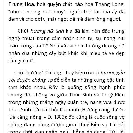
Trung Hoa, hoà quyện chất hào hoa Thăng Long,
“như con ong hút nhụy”, người thơ tài hoa ấy đã
đem về cho đời vị mật ngọt để mê đắm lòng người.
Chút
hương nữ tính
kia đã làm nên đặc trưng
nghệ thuật trong cảm nhận tinh tế, sự nâng niu
trân trọng của Tố Như và cái nhìn hướng dương nữ
nhân của những cây bút khác khi miêu tả vẻ đẹp
của giới nữ.
Chữ “hương” đi cùng Thuý Kiều còn là
hương gắn
với duyên chồng vợ
để
diễn tả những cung bậc tình
cảm khác nhau. Đấy là quãng sống hạnh phúc
chung đôi chồng vợ giữa Thúc Sinh và Thuý Kiều
trong những tháng ngày xuân trẻ, nàng vừa được
Thúc Sinh cứu ra khỏi lầu xanh (Hương càng đượm
lửa càng nồng – D. 1383); đó cũng là cuộc sống vợ
chồng đang nồng đượm giữa Thuý Kiều và Từ Hải
trong thời gian ngắn ngủi, bỗng dở dang, Từ Hải