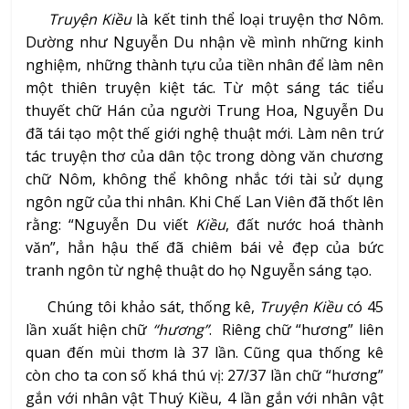
Truyện Kiều
là kết tinh thể loại truyện thơ Nôm.
Dường như Nguyễn Du nhận về mình những kinh
nghiệm, những thành tựu của tiền nhân để làm nên
một thiên truyện kiệt tác. Từ một sáng tác tiểu
thuyết chữ Hán của người Trung Hoa, Nguyễn Du
đã tái tạo một thế giới nghệ thuật mới. Làm nên trứ
tác truyện thơ của dân tộc trong dòng văn chương
chữ Nôm, không thể không nhắc tới tài sử dụng
ngôn ngữ của thi nhân. Khi Chế Lan Viên đã thốt lên
rằng: “Nguyễn Du viết
Kiều
, đất nước hoá thành
văn”, hẳn hậu thế đã chiêm bái vẻ đẹp của bức
tranh ngôn từ nghệ thuật do họ Nguyễn sáng tạo.
Chúng tôi khảo sát, thống kê,
Truyện Kiều
có 45
lần xuất hiện chữ
“hương”
. Riêng chữ “hương” liên
quan đến mùi thơm là 37 lần. Cũng qua thống kê
còn cho ta con số khá thú vị: 27/37 lần chữ “hương”
gắn với nhân vật Thuý Kiều, 4 lần gắn với nhân vật