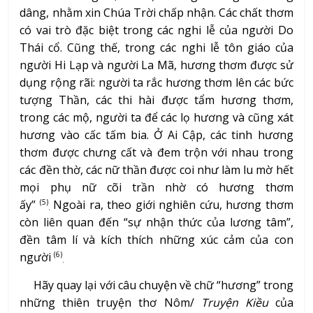
dâng, nhằm xin Chúa Trời chấp nhận. Các chất thơm
có vai trò đặc biệt trong các nghi lễ của người Do
Thái cổ. Cũng thế, trong các nghi lễ tôn giáo của
người Hi Lạp và người La Mã, hương thơm được sử
dụng rộng rãi: người ta rắc hương thơm lên các bức
tượng Thần, các thi hài được tẩm hương thơm,
trong các mộ, người ta để các lọ hương và cũng xát
hương vào cấc tấm bia. Ở Ai Cập, các tinh hương
thơm được chưng cất và đem trộn với nhau trong
các đền thờ, các nữ thần được coi như làm lu mờ hết
mọi phụ nữ cõi trần nhờ có hương thơm
ấy”
Ngoài ra, theo giới nghiên cứu, hương thơm
(5)
.
còn liên quan đến “sự nhận thức của lương tâm”,
đền tâm lí và kích thích những xúc cảm của con
người
(6)
.
Hãy quay lại với câu chuyện về chữ “hương” trong
những thiên truyện thơ Nôm/
Truyện Kiều
của