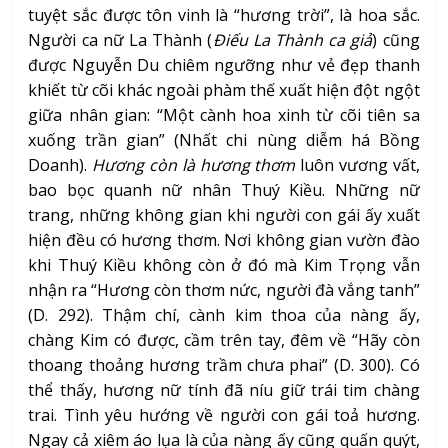
tuyệt sắc được tôn vinh là “hương trời”, là hoa sắc.
Người ca nữ La Thành (
Điếu La Thành ca giả
) cũng
được Nguyễn Du chiêm ngưỡng như vẻ đẹp thanh
khiết từ cõi khác ngoài phàm thế xuất hiện đột ngột
giữa nhân gian: “Một cành hoa xinh từ cõi tiên sa
xuống trần gian” (Nhất chi nùng diễm há Bồng
Doanh).
Hương còn là
hương thơm
luôn vương vất,
bao bọc quanh nữ nhân Thuý Kiều. Những nữ
trang, những không gian khi người con gái ấy xuất
hiện đều có hương thơm. Nơi không gian vườn đào
khi Thuý Kiều không còn ở đó mà Kim Trọng vẫn
nhận ra “Hương còn thơm nức, người đà vắng tanh”
(D. 292). Thậm chí, cành kim thoa của nàng ấy,
chàng Kim có được, cầm trên tay, đêm về “Hãy còn
thoang thoảng hương trầm chưa phai” (D. 300). Có
thể thấy, hương nữ tính đã níu giữ trái tim chàng
trai. Tình yêu hướng về người con gái toả hương.
Ngay cả xiêm áo lụa là của nàng ấy cũng quấn quýt,