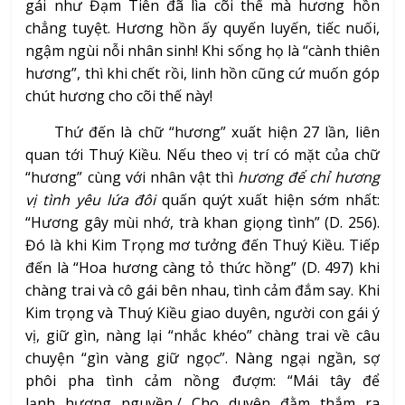
gái như Đạm Tiên đã lìa cõi thế mà hương hồn
chẳng tuyệt. Hương hồn ấy quyến luyến, tiếc nuối,
ngậm ngùi nỗi nhân sinh! Khi sống họ là “cành thiên
hương”, thì khi chết rồi, linh hồn cũng cứ muốn góp
chút hương cho cõi thế này!
Thứ đến là chữ “hương” xuất hiện 27 lần, liên
quan tới Thuý Kiều. Nếu theo vị trí có mặt của chữ
“hương” cùng với nhân vật thì
hương để chỉ hương
vị tình yêu lứa đôi
quấn quýt xuất hiện sớm nhất:
“Hương gây mùi nhớ, trà khan giọng tình” (D. 256).
Đó là khi Kim Trọng mơ tưởng đến Thuý Kiều. Tiếp
đến là “Hoa hương càng tỏ thức hồng” (D. 497) khi
chàng trai và cô gái bên nhau, tình cảm đắm say. Khi
Kim trọng và Thuý Kiều giao duyên, người con gái ý
vị, giữ gìn, nàng lại “nhắc khéo” chàng trai về câu
chuyện “gìn vàng giữ ngọc”. Nàng ngại ngần, sợ
phôi pha tình cảm nồng đượm: “Mái tây để
lạnh hương nguyền,/ Cho duyên đằm thắm ra