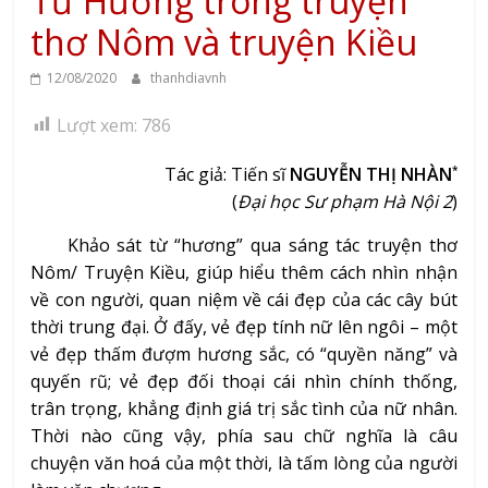
Từ Hương trong truyện
thơ Nôm và truyện Kiều
12/08/2020
thanhdiavnh
Lượt xem:
786
Tác giả: Tiến sĩ
NGUYỄN THỊ NHÀN
*
(
Đại học Sư phạm Hà Nội 2
)
Khảo sát từ “hương” qua sáng tác truyện thơ
Nôm/ Truyện Kiều, giúp hiểu thêm cách nhìn nhận
về con người, quan niệm về cái đẹp của các cây bút
thời trung đại. Ở đấy, vẻ đẹp tính nữ lên ngôi – một
vẻ đẹp thấm đượm hương sắc, có “quyền năng” và
quyến rũ; vẻ đẹp đối thoại cái nhìn chính thống,
trân trọng, khẳng định giá trị sắc tình của nữ nhân.
Thời nào cũng vậy, phía sau chữ nghĩa là câu
chuyện văn hoá của một thời, là tấm lòng của người