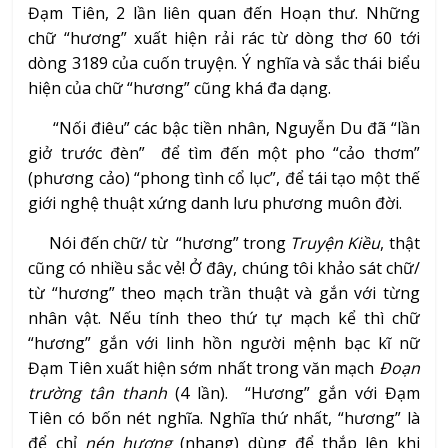
Đạm Tiên, 2 lần liên quan đến Hoạn thư. Những
chữ “hương” xuất hiện rải rác từ dòng thơ 60 tới
dòng 3189 của cuốn truyện. Ý nghĩa và sắc thái biểu
hiện của chữ “hương” cũng khá đa dạng.
“Nối điêu” các bậc tiền nhân, Nguyễn Du đã “lần
giở trước đèn” để tìm đến một pho “cảo thơm”
(phương cảo) “phong tình cổ lục”, để tái tạo một thế
giới nghệ thuật xứng danh lưu phương muôn đời.
Nói đến chữ/ từ “hương” trong
Truyện Kiều
, thật
cũng có nhiều sắc vẻ! Ở đây, chúng tôi khảo sát chữ/
từ “hương” theo mạch trần thuật và gắn với từng
nhân vật. Nếu tính theo thứ tự mạch kể thì chữ
“hương” gắn với linh hồn người mệnh bạc kĩ nữ
Đạm Tiên xuất hiện sớm nhất trong văn mạch
Đoạn
trường tân thanh
(4 lần). “Hương” gắn với Đạm
Tiên có bốn nét nghĩa. Nghĩa thứ nhất, “hương” là
để chỉ
nén hương
(nhang) dùng để thắp lên khi