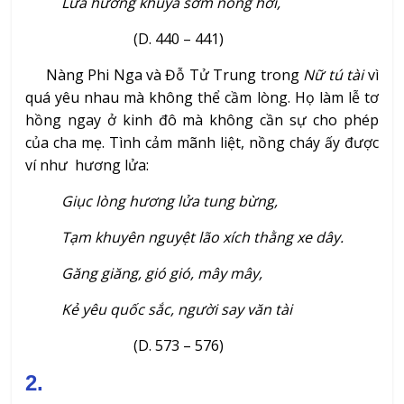
Lửa hương khuya sớm nồng hơi,
(D. 440 – 441)
Nàng Phi Nga và Đỗ Tử Trung trong
Nữ tú tài
vì
quá yêu nhau mà không thể cầm lòng. Họ làm lễ tơ
hồng ngay ở kinh đô mà không cần sự cho phép
của cha mẹ. Tình cảm mãnh liệt, nồng cháy ấy được
ví như hương lửa:
Giục lòng hương lửa tung bừng,
Tạm khuyên nguyệt lão xích thằng xe dây.
Găng giăng, gió gió, mây mây,
Kẻ yêu quốc sắc, người say văn tài
(D. 573 – 576)
2.