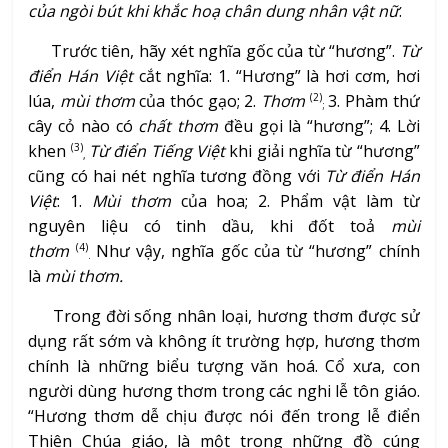
của ngòi bút khi khắc hoạ chân dung nhân vật nữ
.
Trước tiên, hãy xét nghĩa gốc của từ “hương”.
Từ
điển Hán Việt
cắt nghĩa: 1. “Hương” là hơi cơm, hơi
lúa,
mùi thơm
của thóc gạo; 2.
Thơm
3. Phàm thứ
(2)
;
cây cỏ nào có
chất thơm
đều gọi là “hương”; 4. Lời
khen
Từ điển Tiếng
Việt
khi giải nghĩa từ “hương”
(3)
,
cũng có hai nét nghĩa tương đồng với
Từ điển
Hán
Việt
: 1.
Mùi thơm
của hoa; 2. Phẩm vật làm từ
nguyên liệu có tinh dầu, khi đốt toả
mùi
thơm
Như vậy, nghĩa gốc của từ “hương” chính
(4)
.
là
mùi
thơm.
Trong đời sống nhân loại, hương thơm được sử
dụng rất sớm và không ít trường hợp, hương thơm
chính là những biểu tượng văn hoá. Cổ xưa, con
người dùng hương thơm trong các nghi lễ tôn giáo.
“Hương thơm dễ chịu được nói đến trong lễ điển
Thiên Chúa giáo, là một trong những đồ cúng