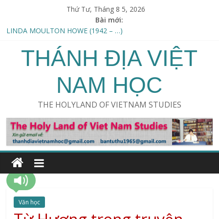
Thứ Tư, Tháng 8 5, 2026
Bài mới:
SWAMI VIRAJANAND DANDEESHA (1778–1868)
LINDA MOULTON HOWE (1942 – …)
THÁNH ĐỊA VIỆT
Thu hoạch Người ngoài hành tinh /An Alien harvest
KHOA HỌC & TÀNG THƯ AKASHIC (Science and the Akashic
field) – ERWIN LASZLO
NAM HỌC
ERVIN LÁSZLÓ (1932-…)
THE HOLYLAND OF VIETNAM STUDIES
Văn học