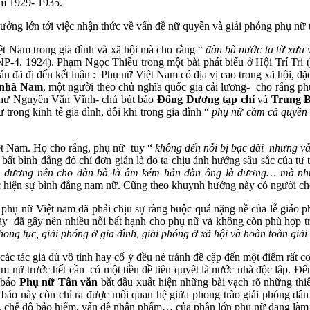
ăm 1929- 1935.
ởng lớn tới việc nhận thức về vấn đề nữ quyền và giải phóng phụ nữ t
 Nam trong gia đình và xã hội mà cho rằng “
đàn bà nước ta từ xưa 
NP-4. 1924). Phạm Ngọc Thiều trong một bài phát biểu ở Hội Trí Tri 
n đã đi đến kết luận : Phụ nữ Việt Nam có địa vị cao trong xã hội, đặc
 nhà Nam
, một người theo chủ nghĩa quốc gia cải lương- cho rằng p
như Nguyên Văn Vĩnh- chủ bút báo
Đông Dương tạp chí
và
Trung 
 trong kinh tế gia đình, đôi khi trong gia đình “
phụ nữ cầm cả quyền
ệt Nam. Họ cho rằng, phụ nữ tuy “
không đến nỗi
bị bạc đãi nhưng vẫ
 bất bình đẳng đó chỉ đơn giản là do ta chịu ảnh hưởng sâu sắc của tư
âm dương nên cho đàn bà là âm
kém hẳn đàn ông là dương… mà nhu 
ực hiện sự bình đẳng nam nữ. Cũng theo khuynh hướng này có người ch
nữ Việt nam đã phải chịu sự ràng buộc quá nặng nề của lễ giáo pho
 này đã gây nên nhiều nỗi bất hạnh cho phụ nữ và không còn phù hợp tr
hong tục, giải phóng ở gia đình, giải phóng ở xã hội và hoàn toàn
giải
tác giả dù vô tình hay cố ý đều né tránh đề cập đến một điểm rất cơ b
 nữ trước hết cần có một tiền đề tiên quyêt là nước nhà độc lập. 
n báo
Phụ nữ Tân văn
bắt đầu xuất hiện những bài vạch rõ những thiế
áo này còn chỉ ra được mối quan hệ giữa phong trào giải phóng dân 
ơng, chế độ bảo hiểm, vấn đề nhân phẩm… của phần lớn phụ nữ đang làm