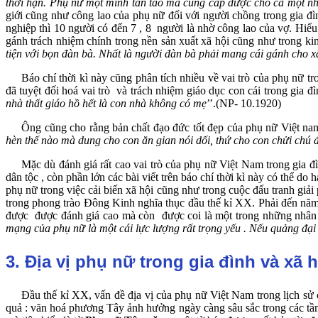
thời hạn. Phụ nữ một mình tần tảo mà cung cấp được cho cả một nhà
giới cũng như công lao của phụ nữ đối với người chồng trong gia đ
nghiệp thì 10 người có đến 7 , 8 người là nhờ công lao của vợ. Hiểu
gánh trách nhiệm chính trong nền sản xuất xã hội cũng như trong k
tiện với bọn đàn bà. Nhất là người đàn bà phải mang cái gánh cho x
Báo chí thời kì này cũng phân tích nhiều về vai trò của phụ nữ tr
đã tuyệt đối hoá vai trò và trách nhiệm giáo dục con cái trong gia
nhà thất giáo hồ hết là con nhà không có mẹ
’’.(NP- 10.1920)
Ông cũng cho rằng bản chất đạo đức tốt đẹp của phụ nữ Việt nam m
hèn thế nào mà dung cho con
ăn gian nói dối, thứ cho con chửi chú
Mặc dù đánh giá rất cao vai trò của phụ nữ Việt Nam trong gia đìn
dân tộc , còn phần lớn các bài viết trên báo chí thời kì này có thể d
phụ nữ trong việc cải biến xã hội cũng như trong cuộc đấu tranh gi
trong phong trào Đông Kinh nghĩa thục đầu thế kỉ XX. Phải đến năm
được được đánh giá cao mà còn được coi là một trong những nhân 
mạng của phụ nữ là một cái lực lượng rất trọng yếu . Nếu quảng đ
3. Địa vị phụ nữ trong gia đình và xã h
Đầu thế kỉ XX, vấn đề địa vị của phụ nữ Việt Nam trong lịch sử cũng
quả : văn hoá phương Tây ảnh hưởng ngày càng sâu sắc trong các tầng