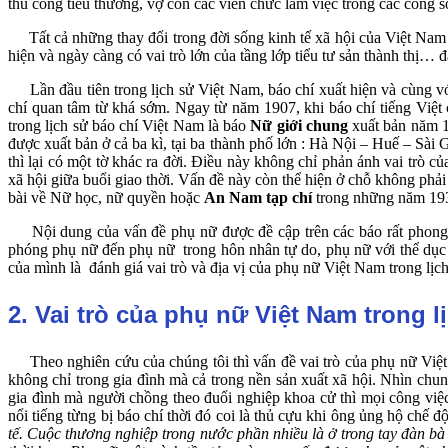
thủ công tiểu thương, vợ con các viên chức làm việc trong các công
Tất cả những thay đổi trong đời sống kinh tế xã hội của Việt Nam 
hiện và ngày càng có vai trò lớn của tầng lớp tiểu tư sản thành thị…
Lần đầu tiên trong lịch sử Việt Nam, báo chí xuất hiện và cùng vớ
chí quan tâm từ khá sớm. Ngay từ năm 1907, khi báo chí tiếng Việt c
trong lịch sử báo chí Việt Nam là báo
Nữ giới chung
xuất bản năm 1
được xuất bản ở cả ba kì, tại ba thành phố lớn : Hà Nội – Huế – Sài
thì lại có một tờ khác ra đời. Điều này không chỉ phản ánh vai trò
xã hội giữa buổi giao thời. Vấn đề này còn thể hiện ở chỗ không ph
bài về Nữ học, nữ quyền hoặc
An Nam tạp chí
trong những năm 19
Nội dung của vấn đề phụ nữ được đề cập trên các báo rất phong phú
phóng phụ nữ đến phụ nữ trong hôn nhân tự do, phụ nữ với thể dục 
của mình là đánh giá vai trò và địa vị của phụ nữ Việt Nam trong lị
2. Vai trò của phụ nữ Việt Nam trong l
Theo nghiên cứu của chúng tôi thì vấn đề vai trò của phụ nữ Việt 
không chỉ trong gia đình mà cả trong nền sản xuất xã hội. Nhìn chu
gia đình mà người chồng theo đuổi nghiệp khoa cử thì mọi công v
nổi tiếng từng bị báo chí thời đó coi là thủ cựu khi ông ủng hộ chế
tế. Cuộc thương nghiệp trong nước phần nhiều là ở trong tay đàn bà 