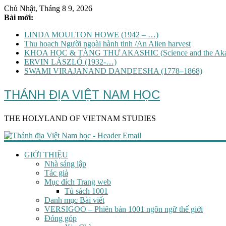
Chủ Nhật, Tháng 8 9, 2026
Bài mới:
LINDA MOULTON HOWE (1942 – …)
Thu hoạch Người ngoài hành tinh /An Alien harvest
KHOA HỌC & TÀNG THƯ AKASHIC (Science and the Akas
ERVIN LÁSZLÓ (1932-…)
SWAMI VIRAJANAND DANDEESHA (1778–1868)
THÁNH ĐỊA VIỆT NAM HỌC
THE HOLYLAND OF VIETNAM STUDIES
GIỚI THIỆU
Nhà sáng lập
Tác giả
Mục đích Trang web
Tủ sách 1001
Danh mục Bài viết
VERSIGOO – Phiên bản 1001 ngôn ngữ thế giới
Đóng góp