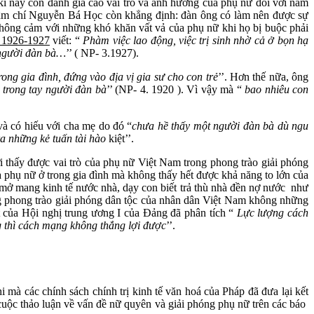
ời kì này còn đánh giá cao vai trò và ảnh hưởng của phụ nữ đối với nam
 Thậm chí Nguyễn Bá Học còn khẳng định: đàn ông có làm nên được sự
a thông cảm với những khó khăn vất vả của phụ nữ khi họ bị buộc phải
m 1926-1927
viết: “
Phàm việc lao động, việc trị sinh nhờ cả ở bọn hạ
n người đàn bà…
’’ ( NP- 3.1927).
rong gia đình, đứng vào địa vị gia sư cho con
trẻ
’’. Hơn thế nữa, ông
 trong tay người đàn bà
’’ (NP- 4. 1920 ). Vì vậy mà “
bao nhiêu con
à có hiếu với cha mẹ do đó “
chưa hề thấy một người đàn bà dù ngu
a những kẻ tuấn tài hào
kiệt’’.
 thấy được vai trò của phụ nữ Việt Nam trong phong trào giải phóng
của phụ nữ ở trong gia đình mà không thấy hết được khả năng to lớn của
 mở mang kinh tế nước nhà, dạy con biết trả thù nhà đền nợ nước như
ng phong trào giải phóng dân tộc của nhân dân Việt Nam không những
của Hội nghị trung ương I của Đảng đã phân tích “
Lực lượng cách
g thì cách mạng không
thắng lợi được
’’.
 mà các chính sách chính trị kinh tế văn hoá của Pháp đã đưa lại kết
 cuộc thảo luận về vấn đề nữ quyên và giải phóng phụ nữ trên các báo