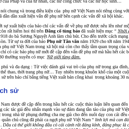
 sở của Pháp và của tư nhân, các nữ công chức và các nữ học sinh…
nói chung và trong điều kiện của phụ nữ Việt Nam nói riêng cùng với 
 đã dần dần xuất hiện vấn đề phụ nữ bên cạnh các vấn đề xã hội khác.
i sự xuất hiện của báo chí các vấn đề về phụ nữ được nêu lên như mộ
òn rất hiếm hoi thì trên
Đăng cổ tùng báo
đã xuât hiện mục “
Nhời 
918 do bà Sương Nguyệt Anh làm chủ bút. Cho đến trước cách mạng t
 Gòn. Từ sự ra đời của báo
Phụ nữ Tân văn
năm 1929 cho tới năm 1945,
 của phụ nữ Việt Nam trong xã hội mà còn cho thấy tầm quan trọng của
ải chỉ có các báo phụ nữ mới đề cập đên vấn đề phụ nữ mà hầu hết các
30 thường xuyên có mục
Nữ giới tùng đàm.
 và đa dạng : Từ việc đánh giá vai trò của phụ nữ trong gia đình, n
thể thao, thời trang phụ nữ… Tuy nhiên trong khuôn khổ của một cuộc
ch sử trên báo chí bằng tiếng Việt xuất bản công khai trong khoảng 30 
ịch sử
Nam được đề cập đến trong hầu hết các cuộc thảo luận liên quan đến 
ng các tác giả đều nhấn mạnh vào sự đảm đang tần tảo của phụ nữ Việt
iệc trong nhà từ phụng dưỡng cha mẹ già cho đến nuôi dạy con cái đ
 độ quân chủ cũng đã phải ca ngợi phụ nữ Việt Nam “
linh lợi mà can đ
. Dẫu cả thế giới không đâu có cái cảnh rất đáng kính, đáng phục là 