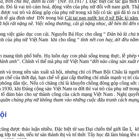
, trên cha mẹ, dưới lũ con
’’ (NP. 10.1917 ). Đặc biệt các tác giả th
ình. Đó là vai trò cảm hoá, động viên của phụ nữ đối với nam giới.
 được vai trò và đóng góp của phụ nữ trong xã hội có tác giả đã tỏ r
inh tế gia đình như ĐN trong bài
Cái tai nạn nước lụt ở xứ Bắc kì nă
ã hội rất nặng nề. Việc nông thương, cái gì nặng nhọc, đê hèn thì đế
ong việc giáo dục con cái. Nguyễn Bá Học cho rằng “
Đàn bà là chủ t
 đình của phụ nữ Việt Nam khi cho rằng “
tính nết con hay, dở đều nằm
ang tính phổ biến. Họ luôn dạy con phải sống trung thực, lễ phép v
 đánh anh
’’. Chính vì thế mà phụ nữ Việt Nam “
đời nào cũng sản xuất r
h và trong nền sản xuất xã hội, nhưng chỉ có Phan Bội Châu là người
o hạn chế của thời đại, hạn chế về giai cấp thường chỉ nhấn mạnh vị trí 
ải phóng dân tộc. Nếu có chăng chỉ là khuyên chồng đóng góp công sức
 1930, khi Đảng cộng sản Việt Nam ra đời thì vai trò của phụ nữ tro
tố đảm bảo cho sự thành công của cách mạng Việt Nam . Nghị quyết 
ại quần chúng phụ nữ không tham vào những cuộc đấu tranh cách mạn
ội
 được thảo luận nhiều. Đặc biệt từ sau Đại chiến thế giới lần I, khi
 lớp tư sản, tiểu tư sản thành thị và trí thức Tây học đã làm bùng lên