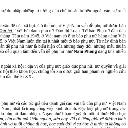
sự du nhập những tư tưởng dân chủ tư sản từ bên ngoài vào, sự xuất
t vấn đề của xã hội. Có thể nói, ở Việt Nam vấn đề phụ nữ được báo
đàn bà
’’ với bút danh phụ nữ Đào thị Loan. Tờ báo Phụ nữ đầu tiên
háng Tám năm 1945, ở Việt nam có 8 tờ báo phụ nữ bằng tiếng Việt
 ỏ Việt Nam luôn tồn tại ít nhất một tờ báo phụ nữ. Tờ này đình bản
 vấn đề phụ nữ như là biểu hiện của những thay đổi, những mâu thuẫn
 báo đều quan tâm đến vấn đề phụ nữ như
Nam Phong
đăng khá nhiều
goài xã hội ; địa vị của phụ nữ; giáo dục phụ nữ, nữ quyền và giải
 hội thảo khoa học, chúng tôi xin được giới hạn phạm vi nghiên cứu
năm đầu thế kỉ XX.
phụ nữ và các tác giả đều đánh giá cao vai trò của phụ nữ Việt Nam
 Nam, nhất là trong công việc kinh doanh. Đặc biệt phụ nữ trong các
ều do phụ nữ đảm nhiệm. Ngay như Phạm Quỳnh một trí thức Nho học
ảm, cần mẫn mà khôn ngoan, xưa nay đã có tiếng giỏi về đường kinh
cảnh vợ nuôi chồng đi học, học suốt đời vì sự học ở nước ta không có