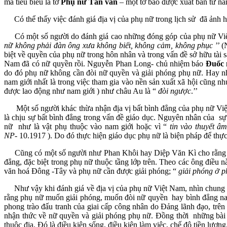
mà tiêu biểu là tờ
Phụ nữ Tân
văn
– một tờ báo được xuất bản từ n
Có thể thấy việc đánh giá địa vị của phụ nữ trong lịch sử đã ảnh hư
Có một số người do đánh giá cao những đóng góp của phụ nữ Việt
nữ không phải đàn ông xưa không biết, không cảm, không phục
’’ (
biệt về quyền của phụ nữ trong hôn nhân và trong vấn đề sở hữu tài sả
Nam đã có nữ quyền rồi. Nguyễn Phan Long- chủ nhiệm báo
Đuốc
do đó phụ nữ không cần đòi nữ quyền và giải phóng phụ nữ. Hay 
nam giới nhất là trong việc tham gia vào nền sản xuất xã hội cũng như
được lao động như nam giới ) như châu Au là “
đòi ngược
.’’
Một số người khác thừa nhận địa vị bất bình đẳng của phụ nữ Vi
là chịu sự bất bình đẳng trong vấn đề giáo dục. Nguyên nhân của sự
nữ như là vật phụ thuộc vào nam giới hoặc vì “
tin vào thuyết 
NP-
10.1917 ). Do đó thực hiện giáo dục phụ nữ là biện pháp để th
Cũng có một số người như Phan Khôi hay Diệp Văn Kì cho rằng phụ 
đẳng, đặc biệt trong phụ nữ thuộc tầng lớp trên. Theo các ông điều
văn hoá Đông -Tây và phụ nữ cần được giải phóng; “
giải phóng ở p
Như vậy khi đánh giá về địa vị của phụ nữ Việt Nam, nhìn chung các 
rằng phụ nữ muốn giải phóng, muốn đòi nữ quyền hay bình đẳng nam
phong trào đấu tranh của giai cấp công nhân do Đảng lãnh đạo, trê
nhận thức về nữ quyền và giải phóng phụ nữ. Đồng thời những bài b
thuộc địa. Đó là điều kiện sống, điều kiện làm việc, chế độ tiền lư