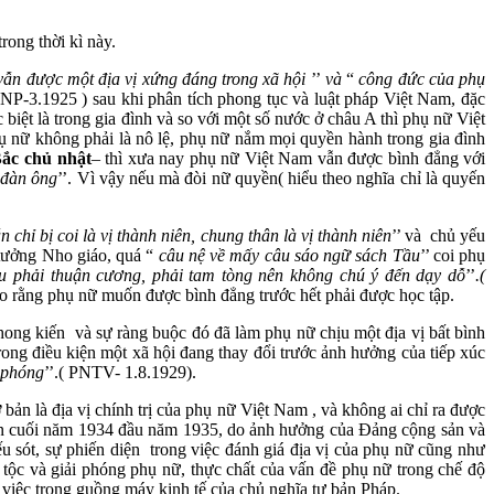
rong thời kì này.
vẫn được một địa vị xứng đáng trong xã hội
’’
và
“
công đức của phụ
(NP-3.1925 ) sau khi phân tích phong tục và luật pháp Việt Nam, đặc
 biệt là trong gia đình và so với một số nước ở châu A thì phụ nữ Việt
hụ nữ không phải là nô lệ, phụ nữ nắm mọi quyền hành trong gia đình
Bắc
chủ nhật
– thì xưa nay phụ nữ Việt Nam vẫn được bình đẳng với
 đàn ông
’’. Vì vậy nếu mà đòi nữ quyền( hiểu theo nghĩa chỉ là quyến
n chỉ
bị coi là vị thành niên, chung thân là vị thành niên
’’ và chủ yếu
 tưởng Nho giáo, quá “
câu nệ về mấy câu sáo
ngữ sách Tầu
’’ coi phụ
phải thuận cương, phải tam tòng nên không chú ý đến dạy dỗ
’’
.(
o rằng phụ nữ muốn được bình đẳng trước hết phải được học tập.
ng kiến và sự ràng buộc đó đã làm phụ nữ chịu một địa vị bất bình
ong điều kiện một xã hội đang thay đổi trước ảnh hưởng của tiếp xúc
 phóng
’’.( PNTV- 1.8.1929).
ản là địa vị chính trị của phụ nữ Việt Nam , và không ai chỉ ra được
Đến cuối năm 1934 đầu năm 1935, do ảnh hưởng của Đảng cộng sản và
u sót, sự phiến diện trong việc đánh giá địa vị của phụ nữ cũng như
tộc và giải phóng phụ nữ, thực chất của vấn đề phụ nữ trong chế độ
 việc trong guồng máy kinh tế của chủ nghĩa tư bản Pháp.