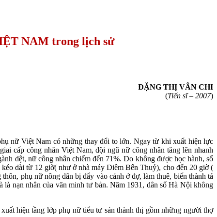
IỆT NAM trong lịch sử
ĐẶNG THỊ VÂN CHI
(
Tiến sĩ – 2007
)
hụ nữ Việt Nam có những thay đổi to lớn. Ngay từ khi xuất hiện lực
a giai cấp công nhân Việt Nam, đội ngũ nữ công nhân tăng lên nhanh
ngành dệt, nữ công nhân chiếm đến 71%. Do không được học hành, số
g kéo dài từ 12 giờ( như ở nhà máy Diêm Bến Thuỷ), cho đến 20 giờ (
thôn, phụ nữ nông dân bị đẩy vào cảnh ở đợ, làm thuê, biến thành tá
 và là nạn nhân của văn minh tư bản. Năm 1931, dân số Hà Nội không
uất hiện tầng lớp phụ nữ tiểu tư sản thành thị gồm những người thợ