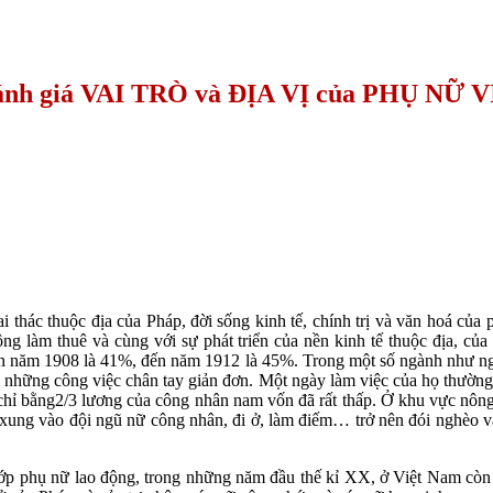
 đánh giá VAI TRÒ và ĐỊA VỊ của PHỤ NỮ V
hác thuộc địa của Pháp, đời sống kinh tế, chính trị và văn hoá của p
g làm thuê và cùng với sự phát triển của nền kinh tế thuộc địa, củ
hân năm 1908 là 41%, đến năm 1912 là 45%. Trong một số ngành như 
m những công việc chân tay giản đơn. Một ngày làm việc của họ thườn
hỉ bằng2/3 lương của công nhân nam vốn đã rất thấp. Ở khu vực nông 
ổ xung vào đội ngũ nữ công nhân, đi ở, làm điếm… trở nên đói nghèo
p phụ nữ lao động, trong những năm đầu thế kỉ XX, ở Việt Nam còn x