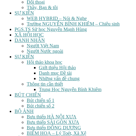
Đối thoại
Thầy, Bạn & tôi
SỰ KIỆN
WEB HYBRID – Nói & Nghe
Trường NGUYỄN BỈNH KHIÊM – Chiêu sinh
PGS.TS Sử học Nguyễn Mạnh Hùng
XÃ HỘI HỌC
DANH NHÂN
Người Việt Nam
Người Nước ngoài
SỰ KIỆN
Hội thảo khoa học
Giới thiệu Hội thảo
Danh mục Đề tài
Những vấn đề chung
Thông tin cần thiết
Trung Học Nguyễn Bỉnh Khiêm
BÚT CHIẾN
Bút chiến số 1
Bút chiến số 2
BỘ ẢNH
Bưu thiếp HÀ NỘI XƯA
Bưu thiếp SÀI GÒN XƯA
Bưu thiếp ĐÔNG DƯƠNG
BIẾM HOẠ – Lý Toét, Xã Xệ