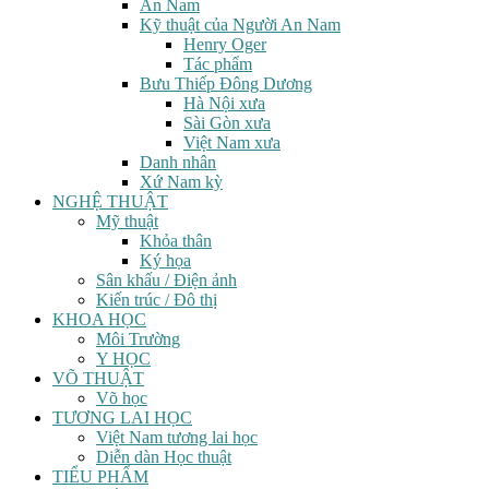
An Nam
Kỹ thuật của Người An Nam
Henry Oger
Tác phẩm
Bưu Thiếp Đông Dương
Hà Nội xưa
Sài Gòn xưa
Việt Nam xưa
Danh nhân
Xứ Nam kỳ
NGHỆ THUẬT
Mỹ thuật
Khỏa thân
Ký họa
Sân khấu / Điện ảnh
Kiến trúc / Đô thị
KHOA HỌC
Môi Trường
Y HỌC
VÕ THUẬT
Võ học
TƯƠNG LAI HỌC
Việt Nam tương lai học
Diễn dàn Học thuật
TIỂU PHẨM