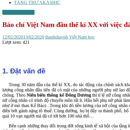
TÀNG THƯ AKASHIC
Phụ nữ Việt Nam
Báo chí Việt Nam đầu thế kỉ XX với việc
12/02/2020
13/02/2020
thanhdiavnh
Việt Nam học
Lượt xem:
421
1. Đặt vấn đề
Trong 30 năm đầu của thế kỉ XX, do tác động của chính sách khai t
lượng công nhân đầu tiên đã có mặt của những người phụ nữ lao độn
chóng. Theo
Niên biểu thống kê Đông Dương
thì tỉ lệ nữ công n
nữ công nhân có trình độ chuyên môn rất ít. Hầu hết phụ nữ phải là
như ở mỏ than Kế Bào) . Trong khi đó tiền lương của nữ công nhân c
điền bởi gánh nặng tô thuế. Cùng đường, họ bị đẩy ra thành phố, b
quá 10 vạn người mà đã có tới hơn 100 nhà thổ…
Bên cạnh những thay đổi trong đời sống kinh tế xã hội của tầng lớ