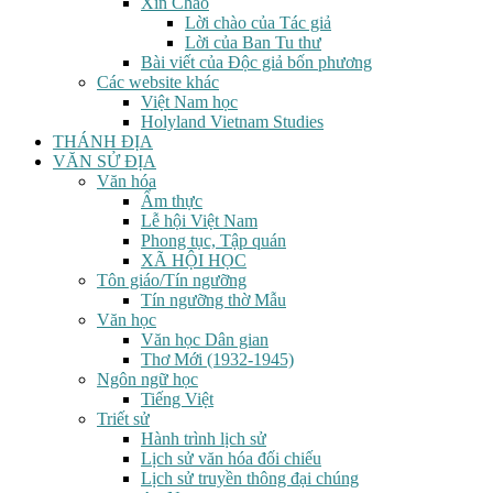
Xin Chào
Lời chào của Tác giả
Lời của Ban Tu thư
Bài viết của Độc giả bốn phương
Các website khác
Việt Nam học
Holyland Vietnam Studies
THÁNH ĐỊA
VĂN SỬ ĐỊA
Văn hóa
Ẩm thực
Lễ hội Việt Nam
Phong tục, Tập quán
XÃ HỘI HỌC
Tôn giáo/Tín ngưỡng
Tín ngưỡng thờ Mẫu
Văn học
Văn học Dân gian
Thơ Mới (1932-1945)
Ngôn ngữ học
Tiếng Việt
Triết sử
Hành trình lịch sử
Lịch sử văn hóa đối chiếu
Lịch sử truyền thông đại chúng