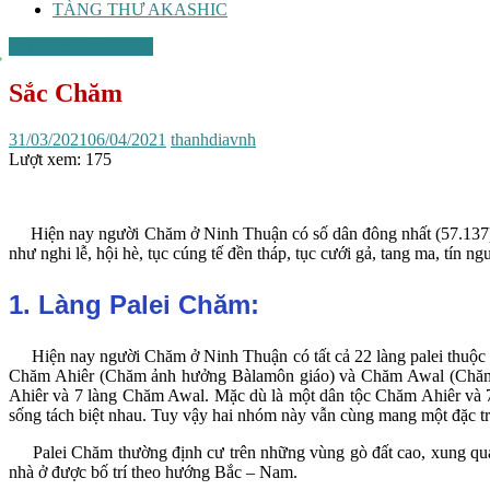
TÀNG THƯ AKASHIC
Phong tục, Tập quán
Sắc Chăm
31/03/2021
06/04/2021
thanhdiavnh
Lượt xem:
175
Hiện nay người Chăm ở Ninh Thuận có số dân đông nhất (57.137), c
như nghi lễ, hội hè, tục cúng tế đền tháp, tục cưới gả, tang ma, tín 
1. Làng Palei Chăm:
Hiện nay người Chăm ở Ninh Thuận có tất cả 22 làng palei thuộc 1
Chăm Ahiêr (Chăm ảnh hưởng Bàlamôn giáo) và Chăm Awal (Chăm ảnh 
Ahiêr và 7 làng Chăm Awal. Mặc dù là một dân tộc Chăm Ahiêr và 
sống tách biệt nhau. Tuy vậy hai nhóm này vẫn cùng mang một đặc t
Palei Chăm thường định cư trên những vùng gò đất cao, xung quanh 
nhà ở được bố trí theo hướng Bắc – Nam.