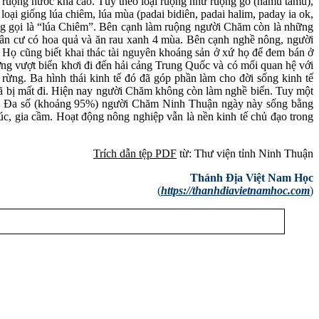
ác ruộng nước khá cao. Tùy theo loại ruộng như ruộng gò (hamu tamu),
 loại
giống lúa chiêm, lúa mùa (padai bidiên,
padai halim, paday ia ok,
 gọi là “lúa Chiêm”. Bên cạnh làm ruộng người Chăm còn là những
dân cư có hoa quả và ăn rau xanh 4 mùa. Bên cạnh nghề nông, người
 Họ cũng biết khai thác tài nguyên khoáng sản ở xứ họ để đem bán ở
ng vượt biển khơi đi đến hải cảng Trung Quốc và có mối quan hệ với
rừng. Ba hình thái kinh tế đó đã góp phần làm cho đời sống kinh tế
 đã bị mất đi. Hiện nay người Chăm không còn làm nghề biển. Tuy một
n. Đa số (khoảng 95%) người Chăm Ninh Thuận ngày này sống bằng
úc, gia cầm. Hoạt động nông nghiệp vẫn là nền kinh tế chủ đạo trong
Trích dẫn tệp
PDF
từ: Thư viện tỉnh Ninh Thuận
Thánh Địa Việt Nam Học
(
https://thanhdiavietnamhoc.com
)