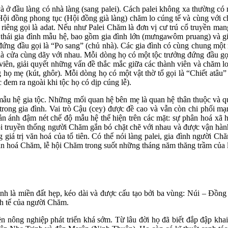
 đầu làng có nhà làng (sang palei). Cách palei không xa thường có mộ
 đồng phong tục (Hội đồng già làng) chăm lo cúng tế và cùng với ch
 riêng gọi là adat. Nếu
như Palei Chăm là đơn vị cư trú cổ
truyền mang
h thái gia đình mẫu hệ, bao gồm gia đình lớn (mưngawôm pruang) và g
i đứng đầu gọi là “Po sang” (chủ nhà). Các gia đình có cùng chung một
hà cửa cùng dãy với nhau. Mỗi dòng họ có một tộc trưởng đứng đầu gọ
 viên, giải quyết những vấn đề thắc mắc giữa các thành viên và chăm lo
họ mẹ (kút, ghôr). Mỗi dòng họ có một vật thờ tổ gọi là “Chiết atâu”
c đem ra ngoài khi tộc họ có dịp cúng lễ).
 hệ gia tộc. Những mối quan hệ bên mẹ là quan hệ thân thuộc và qua
trong gia đình. Vai trò Cậu (cey) được đề cao và
vẫn còn chi phối mạ
n ánh đậm nét chế độ mẫu hệ thể hiện trên các mặt: sự phân hoá xã hộ
 truyền thống người Chăm gắn bó chặt chẽ với nhau và được vận hành 
iá trị văn hoá của tổ tiên. Có thể nói làng palei, gia đình người Chă
văn hoá Chăm, lễ hội Chăm trong suốt những tháng năm thăng trầm của l
là miền đất hẹp, kéo dài và được cấu tạo bởi ba vùng: Núi – Đồng b
nh tế của người Chăm.
nông nghiệp phát triển khá sớm. Từ lâu đời họ đã biết đắp đập khai