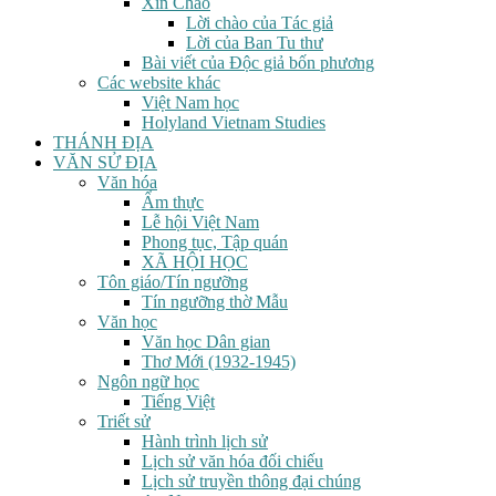
Xin Chào
Lời chào của Tác giả
Lời của Ban Tu thư
Bài viết của Độc giả bốn phương
Các website khác
Việt Nam học
Holyland Vietnam Studies
THÁNH ĐỊA
VĂN SỬ ĐỊA
Văn hóa
Ẩm thực
Lễ hội Việt Nam
Phong tục, Tập quán
XÃ HỘI HỌC
Tôn giáo/Tín ngưỡng
Tín ngưỡng thờ Mẫu
Văn học
Văn học Dân gian
Thơ Mới (1932-1945)
Ngôn ngữ học
Tiếng Việt
Triết sử
Hành trình lịch sử
Lịch sử văn hóa đối chiếu
Lịch sử truyền thông đại chúng