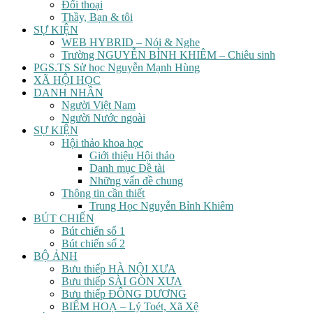
Đối thoại
Thầy, Bạn & tôi
SỰ KIỆN
WEB HYBRID – Nói & Nghe
Trường NGUYỄN BỈNH KHIÊM – Chiêu sinh
PGS.TS Sử học Nguyễn Mạnh Hùng
XÃ HỘI HỌC
DANH NHÂN
Người Việt Nam
Người Nước ngoài
SỰ KIỆN
Hội thảo khoa học
Giới thiệu Hội thảo
Danh mục Đề tài
Những vấn đề chung
Thông tin cần thiết
Trung Học Nguyễn Bỉnh Khiêm
BÚT CHIẾN
Bút chiến số 1
Bút chiến số 2
BỘ ẢNH
Bưu thiếp HÀ NỘI XƯA
Bưu thiếp SÀI GÒN XƯA
Bưu thiếp ĐÔNG DƯƠNG
BIẾM HOẠ – Lý Toét, Xã Xệ