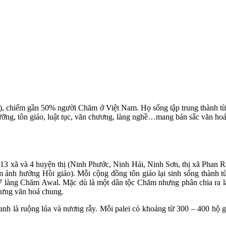
hiếm gần 50% người Chăm ở Việt Nam. Họ sống tập trung thành từng là
ngưỡng, tôn giáo, luật tục, văn chương, làng nghề…mang bản sắc văn hoá
3 xã và 4 huyện thị (Ninh Phước, Ninh Hải, Ninh Sơn, thị xã Phan R
hưởng Hồi giáo). Mỗi cộng đồng tôn giáo lại sinh sống thành từng 
7 làng Chăm Awal. Mặc dù là một dân tộc Chăm nhưng phân chia ra 
rưng văn hoá chung.
là ruộng lúa và nương rẫy. Mỗi palei có khoảng từ 300 – 400 hộ gia