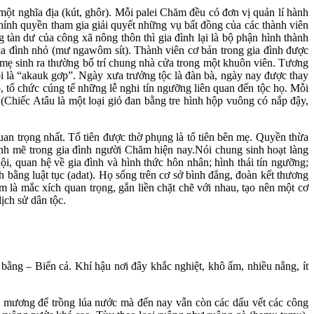
t nghĩa địa (kút, ghôr). Mỗi palei Chăm đều có đơn vị quản lí hành
ính quyền tham gia giải quyết những vụ bất đồng của các thành viên
 tàn dư của công xã nông thôn thì gia đình lại là bộ phận hình thành
ia đình nhỏ (mư ngawôm sít). Thành viên cơ bản trong gia đình được
 mẹ sinh ra thường bố trí chung nhà cửa trong một khuôn viên. Tương
i là “akauk gơp”. Ngày xưa trưởng tộc là đàn bà, ngày nay được thay
, tổ chức cúng tế những lễ nghi tín ngưỡng liên quan đến tộc họ. Mỗi
 (Chiếc Atâu là một loại giỏ đan bằng tre hình hộp vuông có nắp đậy,
n trọng nhất. Tổ tiên được thờ phụng là tổ tiên bên mẹ. Quyền thừa
nh mẽ trong gia đình
người Chăm hiện nay.Nói chung sinh hoạt làng
i, quan hệ về gia đình và hình thức hôn nhân; hình thái tín ngưỡng;
bằng luật tục (adat). Họ sống trên cơ sở bình đẳng, đoàn kết thương
m là mắc xích quan trọng, gắn liền chặt chẽ với nhau, tạo nên một cơ
ịch sử dân tộc.
ằng – Biển cả. Khí hậu nơi đây khắc nghiệt, khô ẩm, nhiều nắng, ít
 mương để trồng lúa nước mà đến nay vẫn còn các dấu vết các công