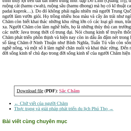
trình thủy lợi trên dải đất miền trung như: đập Do Linh (Quảng Trị)
ruộng cát (hamu cwah), ruộng sâu (hamu dhong) mà họ có kĩ thuật can
padai kuprok…). Do đó không phải ngẫu nhiên mà người Trung Quố
người làm vườn giỏi. Họ trồng nhiều hoa màu và cây ăn trái như n
Chăm còn biết khai thác những khu rừng lớn có các loại gồ mun, tr
xa. Người Chăm còn làm nghề biển, họ là những thủy thủ can trường
các nước Java trong thời cổ trung đại. Nói chung kinh tế truyền t
Chăm phát triển phồn thịnh và hiện nay còn in dấu ấn đậm nét trong
số làng Chăm ở Ninh Thuận như Bỉnh Nghĩa, Tuấn Tú vẫn còn sốn
nghề nông, và một số ít làm nghề chăn nuôi và khai thác rừng. Đến 
đời sống kinh tế chủ đạo trong đời sống kinh tế của người Chăm hiện
Download file
(
PDF
):
Sắc Chăm
←
Chữ viết của người Chăm
Thực trạng và giải pháp phát triển du lịch Phú Thọ
→
Bài viết cùng chuyên mục