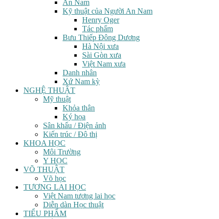
An Nam
Kỹ thuật của Người An Nam
Henry Oger
Tác phẩm
Bưu Thiếp Đông Dương
Hà Nội xưa
Sài Gòn xưa
Việt Nam xưa
Danh nhân
Xứ Nam kỳ
NGHỆ THUẬT
Mỹ thuật
Khỏa thân
Ký họa
Sân khấu / Điện ảnh
Kiến trúc / Đô thị
KHOA HỌC
Môi Trường
Y HỌC
VÕ THUẬT
Võ học
TƯƠNG LAI HỌC
Việt Nam tương lai học
Diễn dàn Học thuật
TIỂU PHẨM