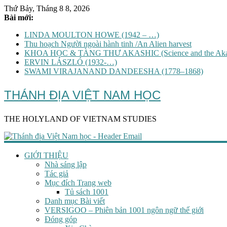
Thứ Bảy, Tháng 8 8, 2026
Bài mới:
LINDA MOULTON HOWE (1942 – …)
Thu hoạch Người ngoài hành tinh /An Alien harvest
KHOA HỌC & TÀNG THƯ AKASHIC (Science and the Akas
ERVIN LÁSZLÓ (1932-…)
SWAMI VIRAJANAND DANDEESHA (1778–1868)
THÁNH ĐỊA VIỆT NAM HỌC
THE HOLYLAND OF VIETNAM STUDIES
GIỚI THIỆU
Nhà sáng lập
Tác giả
Mục đích Trang web
Tủ sách 1001
Danh mục Bài viết
VERSIGOO – Phiên bản 1001 ngôn ngữ thế giới
Đóng góp