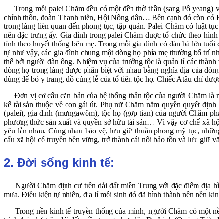
Trong mỗi palei Chăm đều có một đền thờ thần (sang Pô yeang) và ở
chính thôn, đoàn Thanh niên, Hội Nông dân… Bên cạnh đó còn có Hội
trong làng liên quan đến phong tục, tập quán. Palei Chăm có luật tục
nên đặc trưng ấy. Gia đình trong palei Chăm được tổ chức theo hìn
tính theo huyết thống bên mẹ. Trong mỗi gia đình có đàn bà lớn tuổ
tự như vậy, các gia đình chung một dòng họ phía mẹ thường bố trí n
thế bởi người đàn ông. Nhiệm vụ của trưởng tộc là quản lí các thành
dòng họ trong làng được phân biệt với nhau bằng nghĩa địa của dòng 
dùng để bỏ y trang, đồ cúng lễ của tổ tiên tộc họ. Chiếc Atâu chỉ đượ
Đơn vị cơ cấu căn bản của hệ thống thân tộc của người Chăm là mẫu
kế tài sản thuộc về con gái út. Phụ nữ Chăm nắm quyền quyết định 
(palei), gia đình (mưngawôm), tộc họ (gơp tian) của người Chăm phả
phương thức sản xuất và quyền sở hữu tài sản… Vì vậy cơ chế xã hội
yêu lẫn nhau. Cùng nhau bảo vệ, lưu giữ thuần phong mỹ tục, những g
cấu xã hội cổ truyền bền vững, trở thành cái nôi bảo tồn và lưu giữ 
2. Đời sống kinh tế:
Người Chăm định cư trên dải đất miền Trung với đặc điểm địa hình 
mưa. Điều kiện tự nhiên, địa lí môi sinh đó đã hình thành nên nền ki
Trong nền kinh tế truyền thống của mình, người Chăm có một nền 