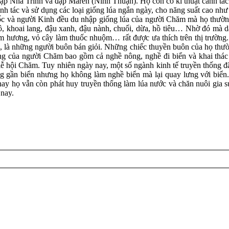
, đập Nha Trinh và đập Marên (Ninh Thuận). Họ còn có kĩ thuật canh t
h tác và sử dụng các loại giống lúa ngắn ngày, cho năng suất cao như
c và người Kinh đều du nhập giống lúa của người Chăm mà họ thường
gô, khoai lang, đậu xanh, đậu nành, chuối, dừa, hồ tiêu… Nhờ đó mà 
ầm hương, vỏ cây làm thuốc nhuộm… rất được ưa thích trên thị trường.
, là những người buôn bán giỏi. Những chiếc thuyền buôn của họ thườ
hống của người Chăm bao gồm cả nghề nông, nghề đi biển và khai thác 
 lễ hội Chăm. Tuy nhiên ngày nay, một số ngành kinh tế truyền thống
g gần biển nhưng họ không làm nghề biển mà lại quay lưng với biể
nay họ vẫn còn phát huy truyền thống làm lúa nước và chăn nuôi gia s
 nay.