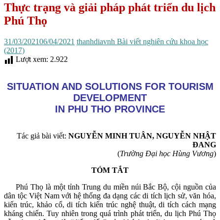
Thực trạng và giải pháp phát triển du lịch
Phú Thọ
31/03/2021
06/04/2021
thanhdiavnh
Bài viết nghiên cứu khoa học
(2017)
Lượt xem:
2.922
SITUATION AND SOLUTIONS FOR TOURISM
DEVELOPMENT
IN PHU THO PROVINCE
Tác giả bài viết:
NGUYỄN MINH TUÂN, NGUYỄN NHẬT
ĐANG
(
Trường Đại học Hùng Vương
)
TÓM TẮT
P
hú Thọ là một tỉnh Trung du miền núi Bắc Bộ, cội nguồn của
dân tộc Việt Nam với hệ thống đa dạng các di tích lịch sử, văn hóa,
kiến trúc, khảo cổ, di tích kiến trúc nghệ thuật, di tích cách mạng
kháng chiến. Tuy nhiên trong quá trình phát triển, du lịch Phú Thọ