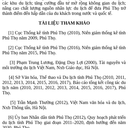
các khu du lịch; tăng cường đầu tư mở rộng không gian du lịch;
nâng cao chất lượng nguồn nhân lực du lịch để đưa Phú Thọ trở
thành điểm đến hấp dẫn của du khách trong nước và quốc tế.
TÀI LIỆU THAM KHẢO
[1] Cục Thống kê tỉnh Phú Thọ (2010),
Niên giám thống kê tỉnh
Phú Thọ năm 2009
, Phú Thọ.
[2] Cục Thống kê tỉnh Phú Thọ (2016),
Niên giám thống kê tỉnh
Phú Thọ năm 2015
, Phú Thọ.
[3] Phạm Trung Lương, Đặng Duy Lợi (2000),
Tài nguyên và
môi trường du lịch Việt Nam,
Nxb Giáo dục, Hà Nội.
[4] Sở Văn hóa, Thể thao và Du lịch tỉnh Phú Thọ (2010, 2011,
2012, 2013, 2014, 2015, 2016, 2017),
Báo cáo tổng kết công tác du
lịch năm (
2010, 2011, 2012, 2013, 2014, 2015, 2016, 2017), Phú
Thọ.
[5] Trần Mạnh Thường (2012),
Việt Nam văn hóa và du lịch
,
Nxb Thông tấn, Hà Nội.
[6] Ủy ban Nhân dân tỉnh Phú Thọ (2012),
Quy hoạch phát triển
du lịch tỉnh Phú Thọ giai đoạn 2011–2020, định hướng đến năm
2030
, Phú Thọ.