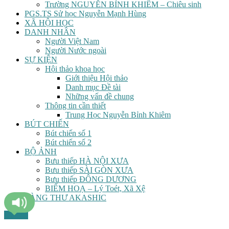
Trường NGUYỄN BỈNH KHIÊM – Chiêu sinh
PGS.TS Sử học Nguyễn Mạnh Hùng
XÃ HỘI HỌC
DANH NHÂN
Người Việt Nam
Người Nước ngoài
SỰ KIỆN
Hội thảo khoa học
Giới thiệu Hội thảo
Danh mục Đề tài
Những vấn đề chung
Thông tin cần thiết
Trung Học Nguyễn Bỉnh Khiêm
BÚT CHIẾN
Bút chiến số 1
Bút chiến số 2
BỘ ẢNH
Bưu thiếp HÀ NỘI XƯA
Bưu thiếp SÀI GÒN XƯA
Bưu thiếp ĐÔNG DƯƠNG
BIẾM HOẠ – Lý Toét, Xã Xệ
TÀNG THƯ AKASHIC
Du lịch