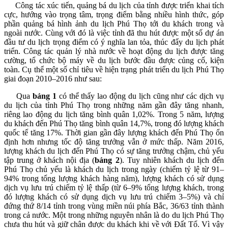
Công tác xúc tiến, quảng bá du lịch của tỉnh được triển khai tích
cực, hướng vào trọng tâm, trọng điểm bằng nhiều hình thức, góp
phần quảng bá hình ảnh du lịch Phú Thọ tới du khách trong và
ngoài nước. Cùng với đó là việc tỉnh đã thu hút được một số dự án
đầu tư du lịch trọng điểm có ý nghĩa lan tỏa, thúc đẩy du lịch phát
triển. Công tác quản lý nhà nước về hoạt động du lịch được tăng
cường, tổ chức bộ máy về du lịch bước đầu được củng cố, kiện
toàn. Cụ thể một số chỉ tiêu về hiện trạng phát triển du lịch Phú Thọ
giai đoạn 2010–2016 như sau:
Qua
bảng 1
có thể thấy lao động du lịch cũng như các dịch vụ
du lịch của tỉnh Phú Thọ trong những năm gần đây tăng nhanh,
riêng lao động du lịch tăng bình quân 1,02%. Trong 5 năm, lượng
du khách đến Phú Thọ tăng bình quân 14,7%, trong đó lượng khách
quốc tế tăng 17%. Thời gian gần đây lượng khách đến Phú Thọ ổn
định hơn nhưng tốc độ tăng trưởng vẫn ở mức thấp. Năm 2016,
lượng khách du lịch đến Phú Thọ có sự tăng trưởng chậm, chủ yếu
tập trung ở khách nội địa (
bảng 2
).
Tuy nhiên khách du lịch đến
Phú Thọ chủ yếu là khách du lịch trong ngày (chiếm tỷ lệ từ 91–
94% trong tổng lượng khách hàng năm), lượng khách có sử dụng
dịch vụ lưu trú chiếm tỷ lệ thấp (từ 6–9% tổng lượng khách, trong
đó lượng khách có sử dụng dịch vụ lưu trú chiếm 3–5%) và chỉ
đứng thứ 8/14 tỉnh trong vùng miền núi phía Bắc, 36/63 tỉnh thành
trong cả nước. Một trong những nguyên nhân là do du lịch Phú Thọ
chưa thu hút và giữ chân được du khách khi về với Đất Tổ. Vì vậy