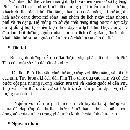
Với nhiều lợi thế về tiềm năng du lịch và điều kiện cơ sở hạ tầng,
Phú Thọ đã có những bước tiến trong phát triển du lịch, lượng
khách du lịch đến Phú Thọ tăng nhanh qua các năm, thị trường du
lịch ngày
càng được mở rộng, sản phẩm du lịch ngày càng phong
phú và đa dạng. Hệ thống cơ sở vật chất đang từng bước được xây
dựng đồng bộ, tạo điều kiện thúc đẩy du lịch Phú Thọ. Công tác
đào tạo, bồi dưỡng nguồn nhân lực du lịch cũng đang được triển
khai nhằm bổ sung nguồn nhân lực có chất lượng cho du lịch.
* Tồn tại
Bên cạnh những kết quả đạt được, việc phát triển du lịch Phú
Thọ còn một số vấn đề bất cập như:
– Du lịch Phú Thọ vẫn chưa tương xứng với tiềm năng và lợi thế
của tỉnh. Tuy lượng khách đến Phú Thọ tăng qua các năm và có các
bước đột phá nhưng lượng khách lưu trú và khách quốc tế đến Phú
Thọ vẫn còn thấp, các cơ sở lưu trú, các sản phẩm dịch vụ chất
lượng cao còn ít.
– Nguồn vốn đầu tư phát triển du lịch tuy đã tăng nhưng vẫn
chưa đủ đáp ứng để du lịch thực sự trở thành kinh tế mũi nhọn;
đóng góp của du lịch trong phát triển kinh tế của tỉnh chưa cao.
* Nguyên nhân