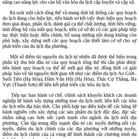
nâng cao năng lực cho cán bộ văn hóa du lịch cấp huyện và cấp xã.
Rà soát một cách tổng thể và mang tính hệ thống các quy hoạch
du lịch đang còn hiệu lực, tiến hành sơ kết việc thực hiện quy hoạch
theo giai đoạn, phân tích, đánh giá cụ thể chất lượng, tính bền vững,
tính đồng bộ của mỗi quy hoạch, trên cơ sở đó có các giải pháp tiếp
tục thực hiện hoặc điều chỉnh, bổ sung những nội dung không còn
phù hợp, xây dựng mới các quy hoạch cần thiết làm cơ sở cho sự
phát triển của du lịch địa phương.
Một số điểm tài nguyên du lịch tự nhiên đã được thể hiện trong
phân kỳ thu hút đầu tư của quy hoạch tổng thể thì cần phải được
tiến hành quy hoạch cụ thể để mời gọi đầu tư, đồng thời có giải
pháp bảo vệ tài nguyên thời gian tới như các điểm du lịch Ao Giời–
Suối Tiên (Hạ Hòa), Đầm Vân Hội (Hạ Hòa), Thác Cự Thắng, Ba
Vực (Thanh Sơn) để liên kết phát triển các khu du lịch.
Tiếp tục ban hành cơ chế, chính sách khuyến khích các doanh
nghiệp lữ hành xây dựng những tour du lịch mới, liên kết các khu
du lịch trên địa bàn tỉnh. Cần phối hợp tạo điều kiện để các hãng lữ
hành nghiên cứu xây dựng các sản phẩm du lịch độc đáo, đặc sắc
nhằm nâng cao hơn sức cạnh tranh cho ngành du lịch mỗi địa
phương. Cần tập trung đẩy mạnh đầu tư các tuyến đường nối
các
tuyến, điểm du lịch chính của các địa
phương với những tuyến,
điểm du lịch chính của cả vùng để hình thành các chương trình du