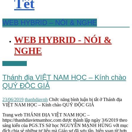
Tết
WEB HYBRID – NÓI & NGHE
WEB HYBRID - NÓI &
NGHE
Nhà sáng lập
Thánh địa VIỆT NAM HỌC – Kính chào
QUÝ ĐỘC GIẢ
23/06/2019
thanhdiavnh
Chức năng bình luận bị tắt
ở Thánh địa
VIỆT NAM HỌC – Kính chào QUÝ ĐỘC GIẢ
Trang web THÁNH ĐỊA VIỆT NAM HỌC –
https://thanhdiavietnamhoc.com được thành lập ngày 3/6/2019 theo
sáng kiến của PGS.TS Sử học NGUYỄN MẠNH HÙNG với mục
đích chia sẻ những tư liệu mà Giáo sư đã sưu tập, biên soạn từ hơn