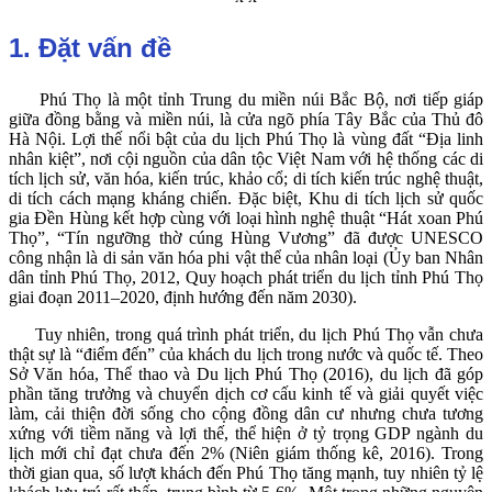
1. Đặt vấn đề
Phú Thọ là một tỉnh Trung du miền núi Bắc Bộ, nơi tiếp giáp
giữa đồng bằng và miền núi, là cửa ngõ phía Tây Bắc của Thủ đô
Hà Nội. Lợi thế nổi bật của du lịch Phú Thọ là vùng đất “Địa linh
nhân kiệt”, nơi cội nguồn của dân tộc Việt Nam với hệ thống các di
tích lịch sử, văn hóa, kiến trúc, khảo cổ; di tích kiến trúc nghệ thuật,
di tích cách mạng kháng chiến. Đặc biệt, Khu di tích lịch sử quốc
gia Đền Hùng kết hợp cùng với loại hình nghệ thuật “Hát xoan Phú
Thọ”, “Tín ngưỡng thờ cúng Hùng Vương” đã được UNESCO
công nhận là di sản văn hóa phi vật thể của nhân loại (Ủy ban Nhân
dân tỉnh Phú Thọ, 2012, Quy hoạch phát triển du
lịch tỉnh Phú Thọ
giai đoạn 2011–2020, định hướng đến năm 2030).
Tuy nhiên, trong quá trình phát triển, du lịch Phú Thọ vẫn chưa
thật sự là “điểm đến” của khách du lịch trong nước và quốc tế. Theo
Sở Văn hóa, Thể thao và Du lịch Phú Thọ (2016), du lịch đã góp
phần tăng trưởng và chuyển dịch cơ cấu kinh tế và giải quyết việc
làm, cải thiện đời sống cho cộng đồng dân cư nhưng chưa tương
xứng với tiềm năng và lợi thế, thể hiện ở tỷ trọng GDP ngành du
lịch mới chỉ đạt chưa đến 2% (Niên giám thống kê, 2016). Trong
thời gian qua, số lượt khách đến Phú Thọ tăng mạnh, tuy nhiên tỷ lệ