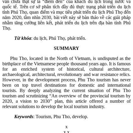
vẫn chưa thật sự là “điểm đến” của khách du lịch trong nước và
quốc tế. Trên cơ sở phân tích đầy đủ thực trạng phát triển du lịch
tỉnh Phú Thọ, quan điểm và mục tiêu phát triển du lịch Phú Thọ đến
năm 2020, tầm nhìn 2030, bài viết này sẽ bàn thảo về các giải pháp
nhằm tăng cường liên kết, phát triển du lịch trên địa bàn tỉnh Phú
Thọ.
Từ khóa
:
du lịch, Phú Thọ, phát triển.
SUMMARY
P
hu Tho, located in the North of Vietnam, is undisputed as the
birthplace of the Vietnamese people thousand years ago. It is famous
for an enriched system of historical, cultural architecture,
archaeological, architectural, revolutionary and war resistance relics.
However, in the development process, Phu Tho tourism has never
been on top travel destinations for domestic and international
tourists. By deeply analyzing the current situation of Phu Tho
tourism and scrutinizing “An overview of the provincial tourism by
2020, a vision to 2030” plan, this article offered a number of
relevant solutions to develop the local tourism industry.
Keywords
:
Tourism, Phu Tho, develop.
x
x x