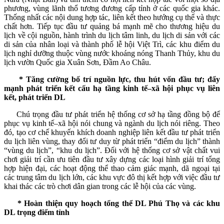
phương, vùng lãnh thổ tương đương cấp tỉnh ở các quốc gia khác.
Thống nhất các
nội dung hợp tác, liên kết theo hướng cụ
thể và thực
chất hơn. Tiếp tục đầu tư quảng bá mạnh mẽ cho thương hiệu du
lịch về cội nguồn, hành trình du lịch tâm linh, du lịch di sản với các
di sản của nhân loại và thành phố lễ hội Việt Trì, các khu điểm du
lịch nghỉ dưỡng thuộc vùng nước khoáng nóng Thanh Thủy, khu du
lịch vườn Quốc gia Xuân Sơn, Đầm Ao Châu.
* Tăng cường bố trí nguồn lực, thu hút vốn đầu tư; đẩy
mạnh phát triển kết cấu hạ tầng kinh tế–xã hội phục vụ liên
kết, phát triển DL
Chú trọng đầu tư phát triển hệ thống cơ sở hạ tầng đồng bộ để
phục vụ kinh tế–xã hội nói chung và ngành du lịch nói riêng. Theo
đó, tạo cơ chế khuyến khích doanh nghiệp liên kết đầu tư phát triển
du lịch liên vùng, thay đổi tư duy từ phát triển “điểm du lịch” thành
“vùng du lịch”, “khu du lịch”. Đối với hệ thống cơ sở vật chất vui
chơi giải trí cần ưu tiên đầu tư xây dựng các loại hình giải trí tổng
hợp hiện đại, các hoạt động thể thao cảm giác mạnh, dã ngoại tại
các trung tâm du lịch lớn, các khu vực đô thị kết hợp với việc đầu tư
khai thác các trò chơi dân gian trong các lễ hội của các vùng.
* Hoàn thiện quy hoạch tổng thể DL Phú Thọ và các khu
DL trọng điểm tỉnh