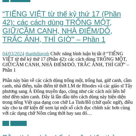
“TIẾNG VIỆT từ thế kỷ thứ 17 (Phần
42): các cách dùng TRỐNG MỘT,
GIỮ/CẦM CANH, NHÀ ĐIẾM/DỎ,
TRẮC ẢNH, THÌ GIỜ” – Phần 1
04/03/2024
thanhdiavnh
Chức năng bình luận bị tắt
ở “TIẾNG
VIỆT từ thế kỷ thứ 17 (Phần 42): các cách dùng TRỐNG MỘT,
GIỮ/CẦM CANH, NHÀ ĐIẾM/DỎ, TRẮC ẢNH, THÌ GIỜ” –
Phần 1
Phần này bàn về các cách dùng trống một, trống hai, giữ canh, cầm
canh, nhà điếm, tuần điếm từ thời LM de Rhodes và các giáo sĩ Tây
phương sang Á Đông truyền đạo, cũng như các cách nói liên hê
như đêm năm canh. Đây là lần đầu tiên cách dùng này hiện diện
trong tiếng Việt qua dạng con chữ La Tinh/Bồ (chữ quốc ngữ), điều
này cho ta dữ kiện để xem lại một số cách đọc chính xác hơn cùng
với các dạng chữ Nôm cùng thời hay sau đó…
TG
Văn hóa