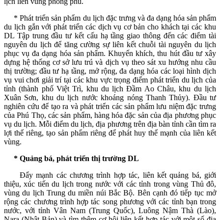
lịch liên vùng phong phú.
* Phát triển sản phẩm du lịch đặc trưng và đa dạng hóa sản phẩm
du lịch gắn với phát triển các dịch vụ cơ bản cho khách tại các khu
DL
Tập trung đầu tư kết cấu hạ tầng giao thông đến các điểm tài
nguyên du lịch để tăng cường sự liên kết chuỗi tài nguyên du lịch
phục vụ đa dạng hóa sản phẩm.
Khuyến khích, thu hút đầu tư xây
dựng hệ thống cơ sở lưu trú và dịch vụ theo sát xu hướng nhu cầu
thị trường; đầu tư hạ tầng, mở rộng, đa dạng hóa các loại hình dịch
vụ vui chơi giải trí tại các khu vực trọng điểm phát triển du lịch của
tỉnh (thành phố Việt Trì, khu du lịch Đầm Ao Châu, khu du lịch
Xuân Sơn, khu du lịch nước khoáng nóng Thanh Thủy). Đầu tư
nghiên cứu để tạo ra và phát triển các sản phẩm lưu niệm đặc trưng
của Phú Thọ, các sản phẩm, hàng hóa đặc sản của địa phương phục
vụ du lịch. Mỗi điểm du lịch, địa phương trên địa bàn tỉnh cần tìm ra
lợi thế riêng, tạo sản phẩm riêng để phát huy thế mạnh của liên kết
vùng.
* Quảng bá, phát triển thị trường DL
Đẩy mạnh các chương trình hợp tác, liên kết quảng bá, giới
thiệu, xúc tiến du lịch trong nước với các tỉnh trong vùng Thủ đô,
vùng du lịch Trung du miền núi Bắc Bộ. Bên cạnh đó tiếp tục mở
rộng các chương trình hợp tác song phương với các tỉnh bạn trong
nước, với tỉnh Vân Nam (Trung Quốc), Luông Nậm Thà (Lào),
Nara (Nhật Bản) và tìm thêm cơ hội liên kết hợp tác với một số địa