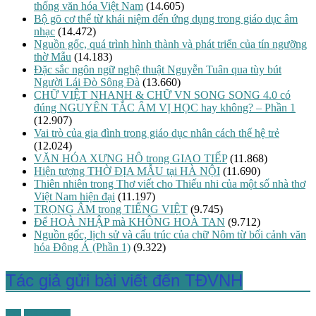
thống văn hóa Việt Nam
(14.605)
Bộ gõ cơ thể từ khái niệm đến ứng dụng trong giáo dục âm
nhạc
(14.472)
Nguồn gốc, quá trình hình thành và phát triển của tín ngưỡng
thờ Mẫu
(14.183)
Đặc sắc ngôn ngữ nghệ thuật Nguyễn Tuân qua tùy bút
Người Lái Đò Sông Đà
(13.660)
CHỮ VIỆT NHANH & CHỮ VN SONG SONG 4.0 có
đúng NGUYÊN TẮC ÂM VỊ HỌC hay không? – Phần 1
(12.907)
Vai trò của gia đình trong giáo dục nhân cách thế hệ trẻ
(12.024)
VĂN HÓA XƯNG HÔ trong GIAO TIẾP
(11.868)
Hiện tượng THỜ ĐỊA MẪU tại HÀ NỘI
(11.690)
Thiên nhiên trong Thơ viết cho Thiếu nhi của một số nhà thơ
Việt Nam hiện đại
(11.197)
TRỌNG ÂM trong TIẾNG VIỆT
(9.745)
Để HOÀ NHẬP mà KHÔNG HOÀ TAN
(9.712)
Nguồn gốc, lịch sử và cấu trúc của chữ Nôm từ bối cảnh văn
hóa Đông Á (Phần 1)
(9.322)
Tác giả gửi bài viết đến TĐVNH
TG
Tiếng Việt