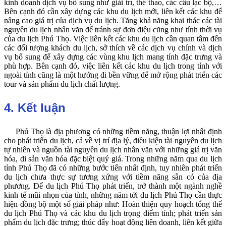
kinh doanh dịch vụ bổ sung như giải trí, thể thao, các câu lạc bộ,…
Bên cạnh đó cần xây dựng các khu du lịch mới, liên kết các khu để
nâng cao giá trị của dịch vụ du lịch. Tăng khả năng khai thác các tài
nguyên du lịch nhân văn để tránh sự đơn điệu cũng như tính thời vụ
của du lịch Phú Thọ. Việc liên kết các khu du lịch cần quan tâm đến
các đối tượng khách du lịch, sở thích về các dịch vụ chính và dịch
vụ bổ sung để xây dựng các vùng khu lịch mang tính đặc trưng và
phù hợp. Bên cạnh đó, việc liên kết các khu du lịch trong tỉnh với
ngoài tỉnh cũng là một hướng đi bền vững để mở rộng phát triển các
tour và sản phẩm du lịch chất lượng.
4. Kết luận
Phú Thọ là địa phương có những tiềm năng, thuận lợi nhất định
cho phát triển du lịch, cả về vị trí địa lý, điều kiện tài nguyên
du lịch
tự nhiên và nguồn tài nguyên du lịch
nhân văn với những giá trị văn
hóa, di sản văn hóa đặc biệt quý giá. Trong những năm qua du lịch
tỉnh Phú Thọ đã có những bước tiến nhất định, tuy nhiên phát triển
du lịch chưa thực sự tương xứng với tiềm năng sẵn có của địa
phương. Để du lịch Phú Thọ phát triển, trở thành một ngành nghề
kinh tế mũi nhọn của tỉnh, những năm tới du lịch Phú Thọ cần thực
hiện đồng bộ một số giải pháp như: Hoàn thiện quy hoạch tổng thể
du lịch Phú Thọ và các khu du lịch trọng điểm tỉnh; phát triển sản
phẩm du lịch đặc trưng; thúc đẩy hoạt động liên doanh, liên kết giữa