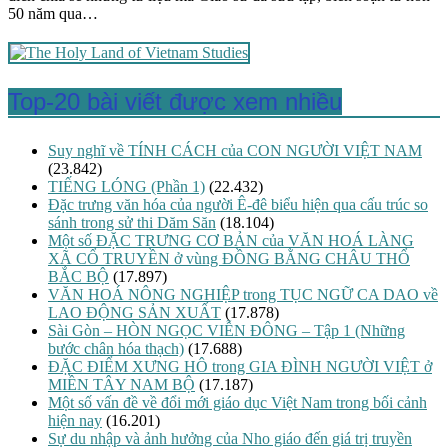
50 năm qua…
Top-20 bài viết được xem nhiều
Suy nghĩ về TÍNH CÁCH của CON NGƯỜI VIỆT NAM
(23.842)
TIẾNG LÓNG (Phần 1)
(22.432)
Đặc trưng văn hóa của người Ê-đê biểu hiện qua cấu trúc so
sánh trong sử thi Dăm Săn
(18.104)
Một số ĐẶC TRƯNG CƠ BẢN của VĂN HOÁ LÀNG
XÃ CỔ TRUYỀN ở vùng ĐỒNG BẰNG CHÂU THỔ
BẮC BỘ
(17.897)
VĂN HOÁ NÔNG NGHIỆP trong TỤC NGỮ CA DAO về
LAO ĐỘNG SẢN XUẤT
(17.878)
Sài Gòn – HÒN NGỌC VIỄN ĐÔNG – Tập 1 (Những
bước chân hóa thạch)
(17.688)
ĐẶC ĐIỂM XƯNG HÔ trong GIA ĐÌNH NGƯỜI VIỆT ở
MIỀN TÂY NAM BỘ
(17.187)
Một số vấn đề về đổi mới giáo dục Việt Nam trong bối cảnh
hiện nay
(16.201)
Sự du nhập và ảnh hưởng của Nho giáo đến giá trị truyền