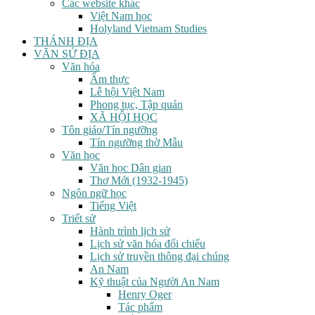
Các website khác
Việt Nam học
Holyland Vietnam Studies
THÁNH ĐỊA
VĂN SỬ ĐỊA
Văn hóa
Ẩm thực
Lễ hội Việt Nam
Phong tục, Tập quán
XÃ HỘI HỌC
Tôn giáo/Tín ngưỡng
Tín ngưỡng thờ Mẫu
Văn học
Văn học Dân gian
Thơ Mới (1932-1945)
Ngôn ngữ học
Tiếng Việt
Triết sử
Hành trình lịch sử
Lịch sử văn hóa đối chiếu
Lịch sử truyền thông đại chúng
An Nam
Kỹ thuật của Người An Nam
Henry Oger
Tác phẩm