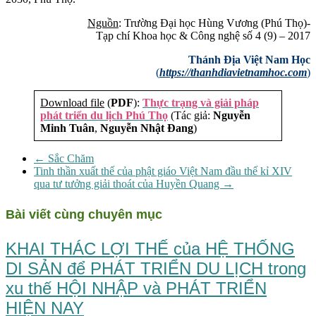
Nguồn
: Trường Đại học Hùng Vương (Phú Thọ)-
Tạp chí Khoa học & Công nghệ số 4 (9) – 2017
Thánh Địa Việt Nam Học
(
https://thanhdiavietnamhoc.com
)
Download file
(
PDF
):
Thực trạng và giải pháp
phát triển du lịch Phú Thọ
(Tác giả:
Nguyễn
Minh Tuân
,
Nguyễn Nhật Đang
)
←
Sắc Chăm
Tinh thần xuất thế của phật giáo Việt Nam đầu thế kỉ XIV
qua tư tưởng giải thoát của Huyền Quang
→
Bài viết cùng chuyên mục
KHAI THÁC LỢI THẾ của HỆ THỐNG
DI SẢN để PHÁT TRIỂN DU LỊCH trong
xu thế HỘI NHẬP và PHÁT TRIỂN
HIỆN NAY