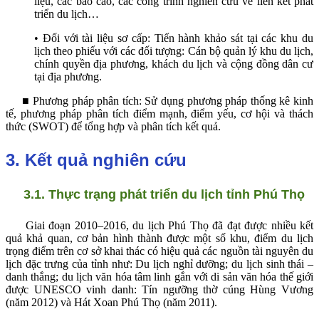
liệu, các báo cáo, các công trình nghiên cứu về liên kết phát
triển du lịch…
• Đối với tài liệu sơ cấp: Tiến hành khảo sát tại các khu du
lịch theo phiếu với các đối tượng: Cán bộ quản lý khu du lịch,
chính quyền địa phương, khách du lịch và cộng đồng dân cư
tại địa phương.
■
Phương pháp phân tích: Sử dụng phương pháp thống kê kinh
tế, phương pháp phân tích điểm mạnh, điểm yếu, cơ hội và thách
thức (SWOT) để tổng hợp và phân tích kết quả.
3. Kết quả nghiên cứu
3.1. Thực trạng phát triển du lịch tỉnh Phú Thọ
Giai đoạn 2010–2016, du lịch Phú Thọ đã đạt được nhiều kết
quả khả quan, cơ
bản hình thành được một số khu, điểm du
lịch
trọng điểm trên cơ sở khai thác có hiệu quả các nguồn tài nguyên du
lịch đặc trưng của tỉnh như: Du lịch nghỉ dưỡng; du lịch sinh thái –
danh thắng; du lịch văn hóa tâm linh gắn với di sản văn hóa thế giới
được UNESCO vinh danh: Tín ngưỡng thờ cúng Hùng Vương
(năm 2012) và Hát Xoan Phú Thọ (năm 2011).