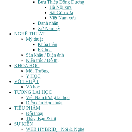
Bưu Thiếp Đông Dương
Hà Nội xưa
Sài Gòn xưa
Việt Nam xưa
Danh nhân
Xứ Nam kỳ
NGHỆ THUẬT
Mỹ thuật
Khỏa thân
Ký họa
Sân khấu / Điện ảnh
Kiến trúc / Đô thị
KHOA HỌC
Môi Trường
Y HỌC
VÕ THUẬT
Võ học
TƯƠNG LAI HỌC
Việt Nam tương lai học
Diễn dàn Học thuật
TIỂU PHẨM
Đối thoại
Thầy, Bạn & tôi
SỰ KIỆN
WEB HYBRID – Nói & Nghe