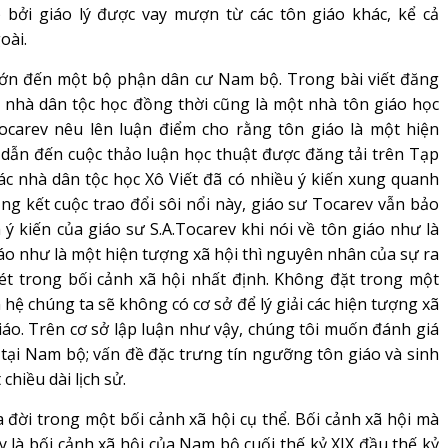
 bởi giáo lý được vay mượn từ các tôn giáo khác, kể cả
oài.
n đến một bộ phận dân cư Nam bộ. Trong bài viết đăng
, nhà dân tộc học đồng thời cũng là một nhà tôn giáo học
Tocarev nêu lên luận điểm cho rằng tôn giáo là một hiện
 dẫn đến cuộc thảo luận học thuật được đăng tải trên Tạp
ác nhà dân tộc học Xô Viết đã có nhiều ý kiến xung quanh
tổng kết cuộc trao đổi sôi nổi này, giáo sư Tocarev vẫn bảo
 ý kiến của giáo sư S.A.Tocarev khi nói về tôn giáo như là
iáo như là một hiện tượng xã hội thì nguyên nhân của sự ra
ét trong bối cảnh xã hội nhất định. Không đặt trong một
 hệ chúng ta sẽ không có cơ sở để lý giải các hiện tượng xã
giáo. Trên cơ sở lập luận như vậy, chúng tôi muốn đánh giá
i tại Nam bộ; vấn đề đặc trưng tín ngưỡng tôn giáo và sinh
hiều dài lịch sử.
ời trong một bối cảnh xã hội cụ thể. Bối cảnh xã hội mà
là bối cảnh xã hội của Nam bộ cuối thế kỷ XIX đầu thế kỷ