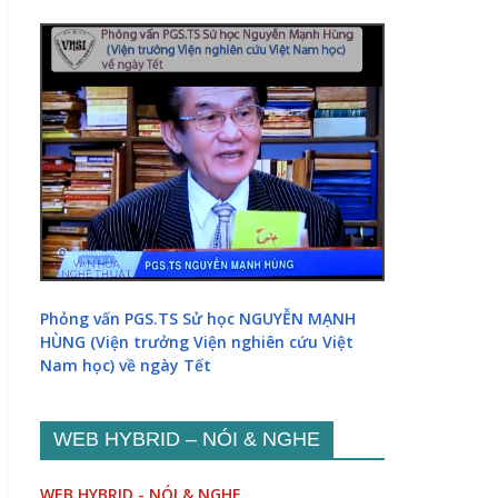
Phỏng vấn PGS.TS Sử học NGUYỄN MẠNH
HÙNG (Viện trưởng Viện nghiên cứu Việt
Nam học) về ngày Tết
WEB HYBRID – NÓI & NGHE
WEB HYBRID - NÓI & NGHE