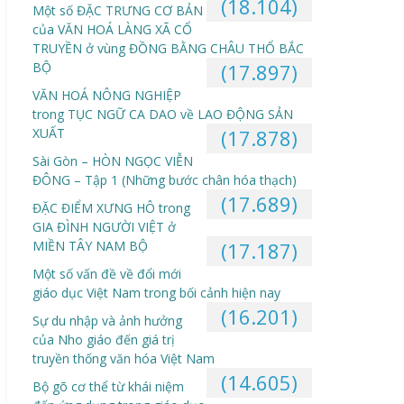
(18.104)
Một số ĐẶC TRƯNG CƠ BẢN
của VĂN HOÁ LÀNG XÃ CỔ
TRUYỀN ở vùng ĐỒNG BẰNG CHÂU THỔ BẮC
BỘ
(17.897)
VĂN HOÁ NÔNG NGHIỆP
trong TỤC NGỮ CA DAO về LAO ĐỘNG SẢN
XUẤT
(17.878)
Sài Gòn – HÒN NGỌC VIỄN
ĐÔNG – Tập 1 (Những bước chân hóa thạch)
(17.689)
ĐẶC ĐIỂM XƯNG HÔ trong
GIA ĐÌNH NGƯỜI VIỆT ở
MIỀN TÂY NAM BỘ
(17.187)
Một số vấn đề về đổi mới
giáo dục Việt Nam trong bối cảnh hiện nay
(16.201)
Sự du nhập và ảnh hưởng
của Nho giáo đến giá trị
truyền thống văn hóa Việt Nam
(14.605)
Bộ gõ cơ thể từ khái niệm