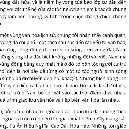
 vùng đất hứa, và là niềm hy vọng của bao lớp cư dân đến
cùng với các thế hệ của các tộc người anh em khác đã chung
 này làm nên những kỳ tích trong cuộc kháng chiến chống
.
ột vùng văn hóa lịch sử, chúng tôi nhận thấy cảnh quan,
a vùng đã chi phối một cách sâu sắc đến các yếu tố văn hóa,
 của từng cộng đồng dân cư sinh sống trên vùng đất Nam
 những vùng khá đặc biệt không những đối với Việt Nam mà
g vùng đồng bằng duy nhất mà ở đó có bốn tộc người cư trú
ói đến là nơi đây đã từng có một số tộc người sinh sống
sử họ đã di chuyển đến nơi khác(2). Những biến động lịch
 Ở đây đã diễn ra ba hình thức di dân. Đó là di dân tự nhiên,
người cư trú ở Nam bộ có mặt vào các thời điểm khác nhau,
uá trình giao lưu văn hóa và tiếp biến văn hóa lẫn nhau.
, bởi sự du nhập từ ngoài do các đoàn lưu dân mang theo
 … ngoài ra còn có nhiều tôn giáo xuất hiện ở đây mang sắc
ơng, Tứ Ân Hiếu Nghĩa, Cao Đài, Hòa Hảo. Những tôn giáo