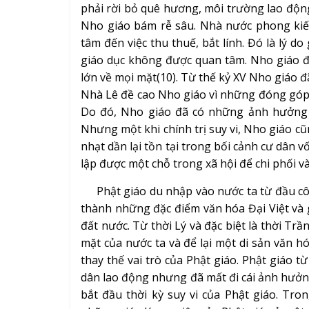
phải rời bỏ quê hương, môi trường lao độn
Nho giáo bám rễ sâu. Nhà nước phong kiế
tâm đến việc thu thuế, bắt lính. Đó là lý do
giáo dục không được quan tâm. Nho giáo 
lớn về mọi mặt(10). Từ thế kỷ XV Nho giáo đã
Nhà Lê đề cao Nho giáo vì những đóng góp 
Do đó, Nho giáo đã có những ảnh hưởng s
Nhưng một khi chính trị suy vi, Nho giáo cũ
nhạt dần lại tồn tại trong bối cảnh cư dân 
lập được một chỗ trong xã hội để chi phối 
Phật giáo du nhập vào nước ta từ đầu côn
thành những đặc điểm văn hóa Đại Việt và
đất nước. Từ thời Lý và đặc biệt là thời Tr
mặt của nước ta và để lại một di sản văn h
thay thế vai trò của Phật giáo. Phật giáo t
dân lao động nhưng đã mất đi cái ảnh hưởng 
bắt đầu thời kỳ suy vi của Phật giáo. Tr