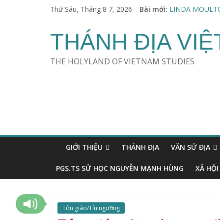
Thứ Sáu, Tháng 8 7, 2026
Bài mới:
LINDA MOULTO
Thu hoạch Người
KHOA HỌC & TÀN
THÁNH ĐỊA VI
ERVIN LÁSZLÓ 
SWAMI VIRAJA
THE HOLYLAND OF VIETNAM STUDIES
GIỚI THIỆU
THÁNH ĐỊA
VĂN SỬ ĐỊA
PGS.TS SỬ HỌC NGUYỄN MẠNH HÙNG
XÃ HỘI
Tôn giáo/Tín ngưỡng