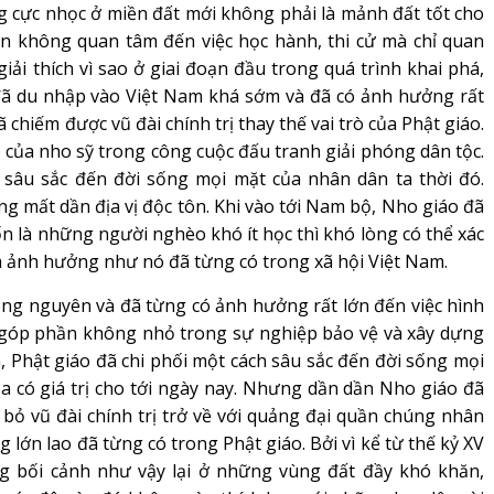
g cực nhọc ở miền đất mới không phải là mảnh đất tốt cho
n không quan tâm đến việc học hành, thi cử mà chỉ quan
 giải thích vì sao ở giai đoạn đầu trong quá trình khai phá,
đã du nhập vào Việt Nam khá sớm và đã có ảnh hưởng rất
 chiếm được vũ đài chính trị thay thế vai trò của Phật giáo.
của nho sỹ trong công cuộc đấu tranh giải phóng dân tộc.
âu sắc đến đời sống mọi mặt của nhân dân ta thời đó.
ng mất dần địa vị độc tôn. Khi vào tới Nam bộ, Nho giáo đã
vốn là những người nghèo khó ít học thì khó lòng có thể xác
và ảnh hưởng như nó đã từng có trong xã hội Việt Nam.
g nguyên và đã từng có ảnh hưởng rất lớn đến việc hình
 góp phần không nhỏ trong sự nghiệp bảo vệ và xây dựng
ần, Phật giáo đã chi phối một cách sâu sắc đến đời sống mọi
óa có giá trị cho tới ngày nay. Nhưng dần dần Nho giáo đã
ừ bỏ vũ đài chính trị trở về với quảng đại quần chúng nhân
lớn lao đã từng có trong Phật giáo. Bởi vì kể từ thế kỷ XV
ong bối cảnh như vậy lại ở những vùng đất đầy khó khăn,