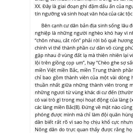
XX. Đây là giai đoạn ghi đậm dấu ấn của ng
tín ngưỡng và sinh hoạt văn hóa của các tộc
Bên cạnh cư dân bản địa sinh sống lâu đờ
nghiệp là những người nghèo khó hay vì n
“chôn nhau, cắt rốn” phải rời bỏ quê hương
chính vì thế thành phần cư dân vô cùng phứ
gặp nhau ở vùng đất lạ mà thiên nhiên lại v
lội trên giồng cọp um”, hay “Chèo ghe sợ s
miền Việt miền Bắc, miền Trung thành phầ
chỉ bao gồm thành viên của một vài dòng
thuần nhất giữa những thành viên trong m
những ngươi từ vùng khác di cư đến (thườ
có vai trò gì trong mọi hoạt động của làng 
các làng miền Bắc(8). Đứng về mặt nào cũng
phóng được mình mà chỉ làm đội quân hùng 
dân biết rất rõ vì sao họ chịu khổ cực như
Nông dân do trực quan thấy được rằng họ 