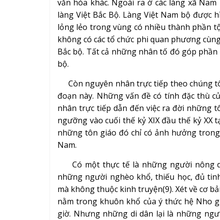
văn hóa khác. Ngoài ra ở các làng xã Nam
làng Việt Bắc Bộ. Làng Việt Nam bộ được h
lỏng lẻo trong vùng có nhiều thành phần t
không có các tổ chức phi quan phương cùng
Bắc bộ. Tất cả những nhân tố đó góp phần l
bộ.
Còn nguyên nhân trực tiếp theo chúng tôi
đoạn này. Những vấn đề có tính đặc thù 
nhân trực tiếp dẫn đến việc ra đời những tô
ngưỡng vào cuối thế kỷ XIX đầu thế kỷ XX t
những tôn giáo đó chỉ có ảnh hưởng trong
Nam.
Có một thực tế là những người nông dân
những người nghèo khổ, thiếu học, đủ tinh
mà không thuộc kinh truyện(9). Xét về cơ b
nằm trong khuôn khổ của ý thức hệ Nho giá
giờ. Nhưng những di dân lại là những ng