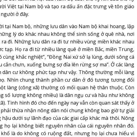
ười Việt tại Nam bộ và tạo ra dấu ấn đặc trưng về tôn giáo
 người ở đây.
i tại Nam bộ, những lưu dân vào Nam bộ khai hoang, lập
hững lý do khác nhau không thể sinh sống ở quê nhà, nơi
 ra đi. Những lưu dân ra đi tư nhiều vùng miền khác nhau
c tạp. Họ ra đi từ nhiều làng quê ở miền Bắc, miền Trung,
ô cùng khắc nghiệt”, “Đồng Nai xứ sở lạ lùng, dưới sông cá
ấu cắn chưn, xuống bưng sợ đỉa lên rừng sợ ma”. Ở các làng
n dân cư không phức tạp như vậy. Thông thường mỗi làng
 họ. Nhìn chung thành phần cư dân ở đó tương tương đối
ột làng (công xã) thường có mối quan hệ thân thuộc. Còn
ng số lượng không nhiều) là dân ngụ cư và hầu như không
(xã). Tình hình đó cho đến ngày nay vẫn còn quan sát thấy ở
 phải thừa nhận nông dân nói chung không bao giờ tự giải
hậu dưới sự lãnh đạo của các giai cấp khác mà thôi. Nông
ng họ lại không biết nguyên nhân của cái nguyên nhân đó.
khổ là do không có ruộng đất, nhưng họ lại chưa hiểu vì