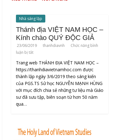
Nhà sáng lập
Thánh địa VIỆT NAM HỌC –
Kính chào QUÝ ĐỘC GIẢ
23/06/2019
thanhdiavnh
Chức năng bình
luận bị tắt
Trang web THÁNH ĐỊA VIỆT NAM HỌC –
https://thanhdiavietnamhoc.com được
thành lập ngày 3/6/2019 theo sáng kiến
của PGS.TS Sử học NGUYỄN MẠNH HÙNG
với mục đích chia sẻ những tư liệu mà Giáo
sư đã sưu tập, biên soạn từ hơn 50 năm
qua…