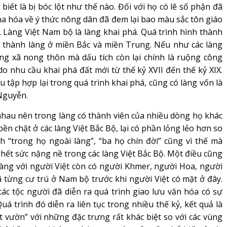
iết là bị bóc lột như thế nào. Đối với họ có lẽ số phận đã
 tha hóa về ý thức nông dân đã đem lại bao màu sắc tôn giáo
Làng Việt Nam bộ là làng khai phá. Quá trình hình thành
h thành làng ở miền Bắc và miền Trung. Nếu như các làng
ông xã nong thôn mà dấu tích còn lại chính là ruộng công
do nhu cầu khai phá đất mới từ thế kỷ XVII đến thế kỷ XIX.
 tập hợp lại trong quá trình khai phá, cũng có làng vốn là
Nguyễn.
au nên trong làng có thành viên của nhiều dòng họ khác
n chặt ở các làng Việt Bắc Bộ, lại có phần lỏng lẻo hơn so
h “trong họ ngoài làng”, “ba họ chín đời” cũng vì thế mà
 hết sức nặng nề trong các làng Việt Bắc Bộ. Một điều cũng
làng với người Việt còn có người Khmer, người Hoa, người
 từng cư trú ở Nam bộ trước khi người Việt có mặt ở đây.
ác tộc người đã diễn ra quá trình giao lưu văn hóa có sự
uá trình đó diễn ra liên tục trong nhiều thế kỷ, kết quả là
 vườn” với những đặc trưng rất khác biệt so với các vùng