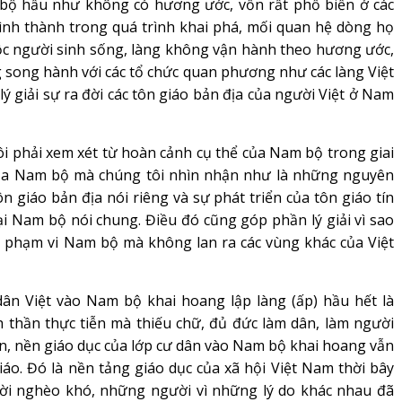
 bộ hầu như không có hương ước, vốn rất phổ biến ở các
ình thành trong quá trình khai phá, mối quan hệ dòng họ
ộc người sinh sống, làng không vận hành theo hương ước,
 song hành với các tổ chức quan phương như các làng Việt
ý giải sự ra đời các tôn giáo bản địa của người Việt ở Nam
 phải xem xét từ hoàn cảnh cụ thể của Nam bộ trong giai
của Nam bộ mà chúng tôi nhìn nhận như là những nguyên
n giáo bản địa nói riêng và sự phát triển của tôn giáo tín
ại Nam bộ nói chung. Điều đó cũng góp phần lý giải vì sao
 phạm vi Nam bộ mà không lan ra các vùng khác của Việt
 Việt vào Nam bộ khai hoang lập làng (ấp) hầu hết là
 thần thực tiễn mà thiếu chữ, đủ đức làm dân, làm người
ản, nền giáo dục của lớp cư dân vào Nam bộ khai hoang vẫn
o. Đó là nền tảng giáo dục của xã hội Việt Nam thời bây
ười nghèo khó, những người vì những lý do khác nhau đã