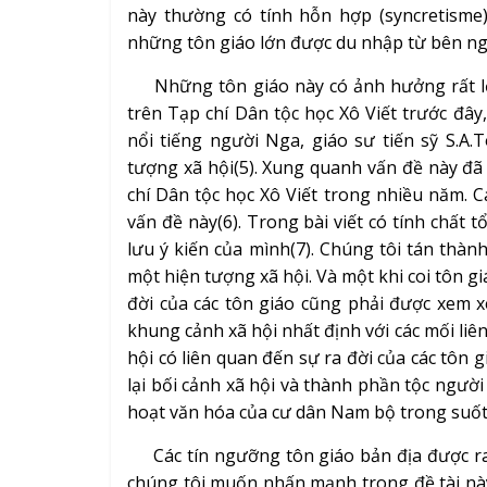
này thường có tính hỗn hợp (syncretisme)
những tôn giáo lớn được du nhập từ bên ng
Những tôn giáo này có ảnh hưởng rất lớ
trên Tạp chí Dân tộc học Xô Viết trước đây
nổi tiếng người Nga, giáo sư tiến sỹ S.A.
tượng xã hội(5). Xung quanh vấn đề này đã
chí Dân tộc học Xô Viết trong nhiều năm. C
vấn đề này(6). Trong bài viết có tính chất 
lưu ý kiến của mình(7). Chúng tôi tán thành
một hiện tượng xã hội. Và một khi coi tôn g
đời của các tôn giáo cũng phải được xem x
khung cảnh xã hội nhất định với các mối liên
hội có liên quan đến sự ra đời của các tôn 
lại bối cảnh xã hội và thành phần tộc ngườ
hoạt văn hóa của cư dân Nam bộ trong suốt c
Các tín ngưỡng tôn giáo bản địa được ra đ
chúng tôi muốn nhấn mạnh trong đề tài này 