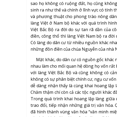
sao họ không có ruộng đất, họ cũng không b
sinh ra như thế và chính ở lĩnh vực có tính
và phương thuật cho phong trào nông dân. 
làng Việt ở Nam bộ khác với quá trình hìn
Việt Bắc Bộ ra đời do sự tan rã dần của c
điền, công thổ thì làng Việt Nam bộ ra đời 
Có làng do dân cư từ nhiều nguồn khác nhau
những đồn điền của chúa Nguyễn của nhà 
Mặt khác, do dân cư có nguồn gốc khác nh
nhau làm cho mối quan hệ dòng họ vốn rất bề
với làng Việt Bắc Bộ và cũng không có cản
không có sự phân biệt chính cư, ngụ cư vốn
dễ dàng nhận thấy là cùng khai hoang lập 
Chăm thậm chí còn cả các tộc người khác đã
Trong quá trình khai hoang lập làng giữa c
trao đổi, tiếp nhận những giá trị văn hóa. Q
đã hình thành vùng văn hóa “văn minh miệt