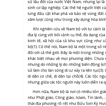
sử lâu đời của nước Việt Nam, nhưng lại là
sinh cơ lập nghiệp. Các thế hệ người Việt 
lưng đấu cật khai phá và bảo vệ vùng đất
xâm lược cũng như trong xây dựng hòa bình
Khi nghiên cứu về Nam bộ với tư cách là m
địa lý cùng với bối cảnh cụ thể, đa dạng củ
kinh tế, xã hội của cả khu vực cũng như
bộ(1). Có thể nói, Nam bộ là một trong số
đối với cả thế giới. Đây là một trong nhữn
khác biệt nhau về mọi phương diện. Chưa n
nhưng do những lý do những biến động lịch 
sử làm cho làn sóng di cư xảy ra liên tục(3).
di dân cơ chế, di dân tại chỗ(4). Các tộc 
nhưng giữa các tộc người này luôn diễn ra q
Hơn nữa, Nam bộ là nơi có nhiều tôn giáo
như Phật giáo, Công giáo, Islam, Tin lành,
thái địa phương rõ rệt như Bửu Sơn Kỳ Hư