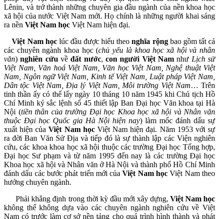
Lênin, và trở thành những chuyên gia đầu ngành của nền khoa học
xã hội của nước Việt Nam mới. Họ chính là những người khai sáng
ra nền
Việt Nam học
Việt Nam hiện đại.
Việt Nam học
lúc đầu được hiểu theo
nghĩa rộng
bao gồm tất cả
các chuyên ngành khoa học (
chủ yếu là khoa học xã hội và nhân
văn
)
nghiên cứu
về
đất nước
,
con người Việt Nam
như
Lịch sử
Việt Nam, Văn hoá Việt Nam, Văn học Việt Nam, Nghệ thuật Việt
Nam, Ngôn ngữ Việt Nam, Kinh tế Việt Nam, Luật pháp Việt Nam,
Dân tộc Việt Nam, Địa lý Việt Nam, Môi trường Việt Nam
… Trên
tinh thần ấy có thể lấy ngày 10 tháng 10 năm 1945 khi Chủ tịch Hồ
Chí Minh ký sắc lệnh số 45 thiết lập Ban Đại học Văn khoa tại Hà
Nội (
tiền thân của trường Đại học Khoa học xã hội và Nhân văn
thuộc Đại học Quốc gia Hà Nội hiện nay
) làm mốc đánh dấu sự
xuất hiện của
Việt Nam học
Việt Nam hiện đại. Năm 1953 với sự
ra đời Ban Văn Sử Địa và tiếp đó là sự thành lập các Viện nghiên
cứu, các khoa khoa học xã hội thuộc các trường Đại học Tổng hợp,
Đại học Sư phạm và từ năm 1995 đến nay là các trường Đại học
Khoa học xã hội và Nhân văn ở Hà Nội và thành phố Hồ Chí Minh
đánh dấu các bước phát triển mới của
Việt Nam học
Việt Nam theo
hướng chuyên ngành.
Phải khẳng định trong thời kỳ đầu mới xây dựng,
Việt Nam học
không thể không dựa vào các chuyên ngành nghiên cứu về Việt
Nam có trước làm cơ sở nền tảng cho quá trình hình thành và phát