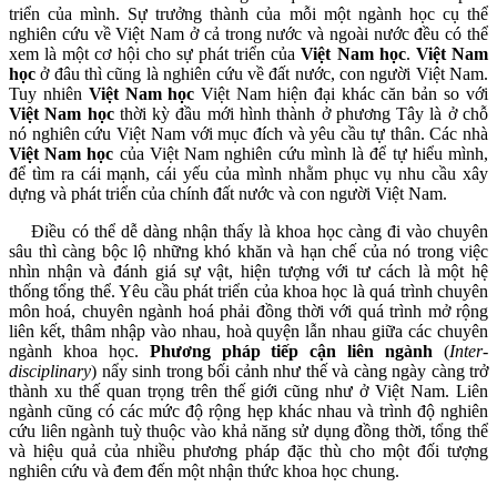
triển của mình. Sự trưởng thành của mỗi một ngành học cụ thể
nghiên cứu về Việt Nam ở cả trong nước và ngoài nước đều có thể
xem là một cơ hội cho sự phát triển của
Việt Nam học
.
Việt Nam
học
ở đâu thì cũng là nghiên cứu về đất nước, con người Việt Nam.
Tuy nhiên
Việt Nam học
Việt Nam hiện đại khác căn bản so với
Việt Nam học
thời kỳ đầu mới hình thành ở phương Tây là ở chỗ
nó nghiên cứu Việt Nam với mục đích và yêu cầu tự thân. Các nhà
Việt Nam học
của Việt Nam nghiên cứu mình là để tự hiểu mình,
để tìm ra cái mạnh, cái yếu của mình nhằm phục vụ nhu cầu xây
dựng và phát triển của chính đất nước và con người Việt Nam.
Điều có thể dễ dàng nhận thấy là khoa học càng đi vào chuyên
sâu thì càng bộc lộ những khó khăn và hạn chế của nó trong việc
nhìn nhận và đánh giá sự vật, hiện tượng với tư cách là một hệ
thống tổng thể. Yêu cầu phát triển của khoa học là quá trình chuyên
môn hoá, chuyên ngành hoá phải đồng thời với quá trình mở rộng
liên kết, thâm nhập vào nhau, hoà quyện lẫn nhau giữa các chuyên
ngành khoa học.
Phương pháp tiếp cận liên ngành
(
Inter-
disciplinary
) nẩy sinh trong bối cảnh như thế và càng ngày càng trở
thành xu thế quan trọng trên thế giới cũng như ở Việt Nam. Liên
ngành cũng có các mức độ rộng hẹp khác nhau và trình độ nghiên
cứu liên ngành tuỳ thuộc vào khả năng sử dụng đồng thời, tổng thể
và hiệu quả của nhiều phương pháp đặc thù cho một đối tượng
nghiên cứu và đem đến một nhận thức khoa học chung.