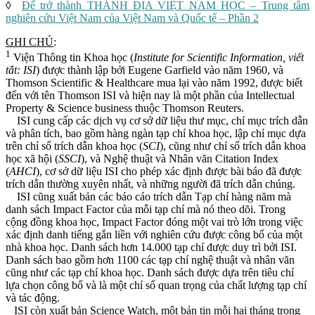
◊
Để trở thành THÁNH ĐỊA VIỆT NAM HỌC – Trung tâm
nghiên cứu Việt Nam của Việt Nam và Quốc tế – Phần 2
GHI CHÚ
:
1
Viện Thông tin Khoa học (
Institute for Scientific Information, viết
tắt: ISI
) được thành lập bởi Eugene Garfield vào năm 1960, và
Thomson Scientific & Healthcare mua lại vào năm 1992, được biết
đến với tên Thomson ISI và hiện nay là một phần của Intellectual
Property & Science business thuộc Thomson Reuters.
ISI cung cấp các dịch vụ cơ sở dữ liệu thư mục, chỉ mục trích dẫn
và phân tích, bao gồm hàng ngàn tạp chí khoa học, lập chỉ mục dựa
trên chỉ số trích dẫn khoa học (
SCI
), cũng như chỉ số trích dẫn khoa
học xã hội (
SSCI
), và Nghệ thuật và Nhân văn Citation Index
(
AHCI
), cơ sở dữ liệu ISI cho phép xác định được bài báo đã được
trích dẫn thường xuyên nhất, và những người đã trích dẫn chúng.
ISI cũng xuất bản các báo cáo trích dẫn Tạp chí hàng năm mà
danh sách Impact Factor của mỗi tạp chí mà nó theo dõi. Trong
cộng đồng khoa học, Impact Factor đóng một vai trò lớn trong việc
xác định danh tiếng gắn liền với nghiên cứu được công bố của một
nhà khoa học. Danh sách hơn 14.000 tạp chí được duy trì bởi ISI.
Danh sách bao gồm hơn 1100 các tạp chí nghệ thuật và nhân văn
cũng như các tạp chí khoa học. Danh sách được dựa trên tiêu chí
lựa chọn công bố và là một chỉ số quan trọng của chất lượng tạp chí
và tác động.
ISI còn xuất bản Science Watch, một bản tin mỗi hai tháng trong