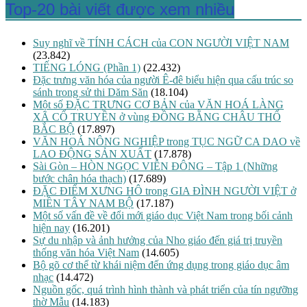
Top-20 bài viết được xem nhiều
Suy nghĩ về TÍNH CÁCH của CON NGƯỜI VIỆT NAM
(23.842)
TIẾNG LÓNG (Phần 1)
(22.432)
Đặc trưng văn hóa của người Ê-đê biểu hiện qua cấu trúc so
sánh trong sử thi Dăm Săn
(18.104)
Một số ĐẶC TRƯNG CƠ BẢN của VĂN HOÁ LÀNG
XÃ CỔ TRUYỀN ở vùng ĐỒNG BẰNG CHÂU THỔ
BẮC BỘ
(17.897)
VĂN HOÁ NÔNG NGHIỆP trong TỤC NGỮ CA DAO về
LAO ĐỘNG SẢN XUẤT
(17.878)
Sài Gòn – HÒN NGỌC VIỄN ĐÔNG – Tập 1 (Những
bước chân hóa thạch)
(17.689)
ĐẶC ĐIỂM XƯNG HÔ trong GIA ĐÌNH NGƯỜI VIỆT ở
MIỀN TÂY NAM BỘ
(17.187)
Một số vấn đề về đổi mới giáo dục Việt Nam trong bối cảnh
hiện nay
(16.201)
Sự du nhập và ảnh hưởng của Nho giáo đến giá trị truyền
thống văn hóa Việt Nam
(14.605)
Bộ gõ cơ thể từ khái niệm đến ứng dụng trong giáo dục âm
nhạc
(14.472)
Nguồn gốc, quá trình hình thành và phát triển của tín ngưỡng
thờ Mẫu
(14.183)