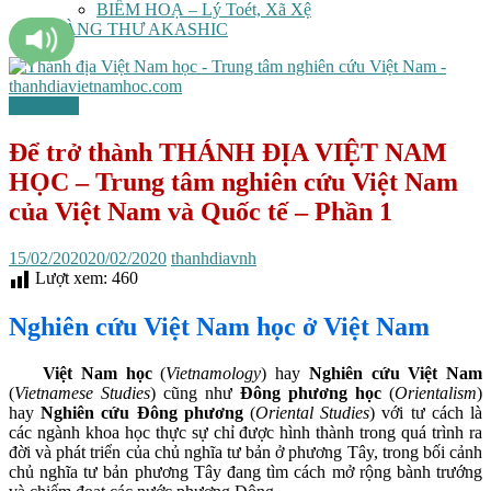
BIẾM HOẠ – Lý Toét, Xã Xệ
TÀNG THƯ AKASHIC
Thánh địa
Để trở thành THÁNH ĐỊA VIỆT NAM
HỌC – Trung tâm nghiên cứu Việt Nam
của Việt Nam và Quốc tế – Phần 1
15/02/2020
20/02/2020
thanhdiavnh
Lượt xem:
460
Nghiên cứu Việt Nam học ở Việt Nam
Việt Nam học
(
Vietnamology
) hay
Nghiên cứu Việt Nam
(
Vietnamese Studies
) cũng như
Đông phương học
(
Orientalism
)
hay
Nghiên cứu Đông phương
(
Oriental Studies
) với tư cách là
các ngành khoa học thực sự chỉ được hình thành trong quá trình ra
đời và phát triển của chủ nghĩa tư bản ở phương Tây, trong bối cảnh
chủ nghĩa tư bản phương Tây đang tìm cách mở rộng bành trướng