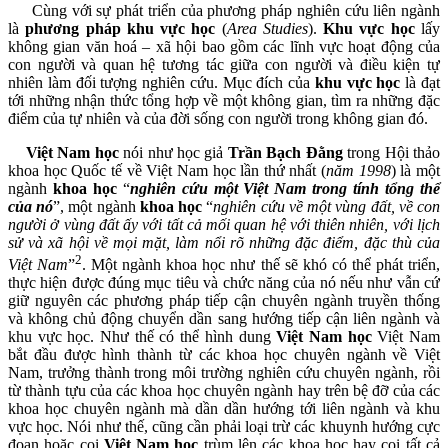
Cùng với sự phát triển của phương pháp nghiên cứu liên ngành
là
phương pháp khu vực học
(
Area Studies
).
Khu vực học
lấy
không gian văn hoá – xã hội bao gồm các lĩnh vực hoạt động của
con người và quan hệ tương tác giữa con người và điều kiện tự
nhiên làm đối tượng nghiên cứu. Mục đích của
khu vực học
là đạt
tới những nhận thức tổng hợp về một không gian, tìm ra những đặc
điểm của tự nhiên và của đời sống con người trong không gian đó.
Việt Nam học
nói như học giả
Trần Bạch Đằng
trong Hội thảo
khoa học Quốc tế về Việt Nam học lần thứ nhất (
năm 1998
) là một
ngành
khoa học
“
nghiên cứu một Việt Nam trong tính tổng thể
của nó
”, một ngành
khoa học
“
nghiên cứu về một vùng đất, về con
người ở vùng đất ấy với tất cả mối quan hệ với thiên nhiên, với lịch
sử và xã hội về mọi mặt, làm nổi rõ những đặc điểm, đặc thù của
2
Việt Nam
”
. Một ngành khoa học như thế sẽ khó có thể phát triển,
thực hiện được đúng mục tiêu và chức năng của nó nếu như vẫn cứ
giữ nguyên các phương pháp tiếp cận chuyên ngành truyền thống
và không chủ động chuyển dần sang hướng tiếp cận liên ngành và
khu vực học. Như thế có thể hình dung
Việt Nam học
Việt Nam
bắt đầu được hình thành từ các khoa học chuyên ngành về Việt
Nam, trưởng thành trong môi trường nghiên cứu chuyên ngành, rồi
từ thành tựu của các khoa học chuyên ngành hay trên bệ đỡ của các
khoa học chuyên ngành mà dần dần hướng tới liên ngành và khu
vực học. Nói như thế, cũng cần phải loại trừ các khuynh hướng cực
đoan hoặc coi
Việt Nam học
trùm lên các khoa học hay coi tất cả