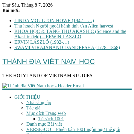
Thứ Sáu, Tháng 8 7, 2026
Bài mới:
LINDA MOULTON HOWE (1942 – …)
Thu hoạch Người ngoài hành tinh /An Alien harvest
KHOA HỌC & TÀNG THƯ AKASHIC (Science and the
Akashic field) – ERWIN LASZLO
ERVIN LÁSZLÓ (1932-…)
SWAMI VIRAJANAND DANDEESHA (1778–1868)
THÁNH ĐỊA VIỆT NAM HỌC
THE HOLYLAND OF VIETNAM STUDIES
GIỚI THIỆU
Nhà sáng lập
Tác giả
Mục đích Trang web
Tủ sách 1001
Danh mục Bài viết
VERSIGOO – Phiên bản 1001 ngôn ngữ thế giới