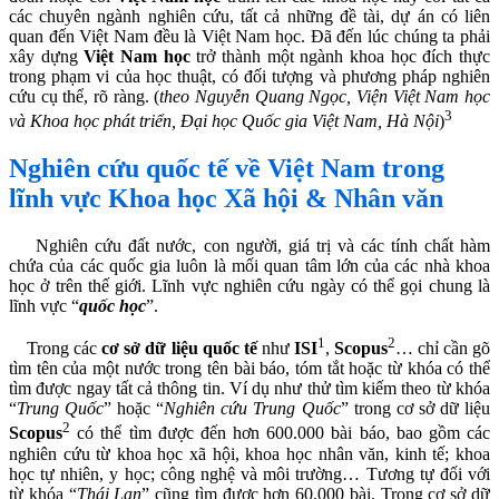
các chuyên ngành nghiên cứu, tất cả những đề tài, dự án có liên
quan đến Việt Nam đều là Việt Nam học. Đã đến lúc chúng ta phải
xây dựng
Việt Nam học
trở thành một ngành khoa học đích thực
trong phạm vi của học thuật, có đối tượng và phương pháp nghiên
cứu cụ thể, rõ ràng. (
theo
Nguyễn Quang Ngọc,
Viện Việt Nam học
3
và Khoa học phát triển,
Đại học Quốc gia Việt Nam, Hà Nội
)
Nghiên cứu quốc tế về Việt Nam trong
lĩnh vực Khoa học Xã hội & Nhân văn
Nghiên cứu đất nước, con người, giá trị và các tính chất hàm
chứa của các quốc gia luôn là mối quan tâm lớn của các nhà khoa
học ở trên thế giới. Lĩnh vực nghiên cứu ngày có thể gọi chung là
lĩnh vực “
quốc học
”.
1
2
Trong các
cơ sở dữ liệu quốc tế
như
ISI
,
Scopus
… chỉ cần gõ
tìm tên của một nước trong tên bài báo, tóm tắt hoặc từ khóa có thể
tìm được ngay tất cả thông tin. Ví dụ như thử tìm kiếm theo từ khóa
“
Trung Quốc
” hoặc “
Nghiên cứu Trung Quốc
” trong cơ sở dữ liệu
2
Scopus
có thể tìm được đến hơn 600.000 bài báo, bao gồm các
nghiên cứu từ khoa học xã hội, khoa học nhân văn, kinh tế; khoa
học tự nhiên, y học; công nghệ và môi trường… Tương tự đối với
từ khóa “
Thái Lan
” cũng tìm được hơn 60.000 bài. Trong cơ sở dữ