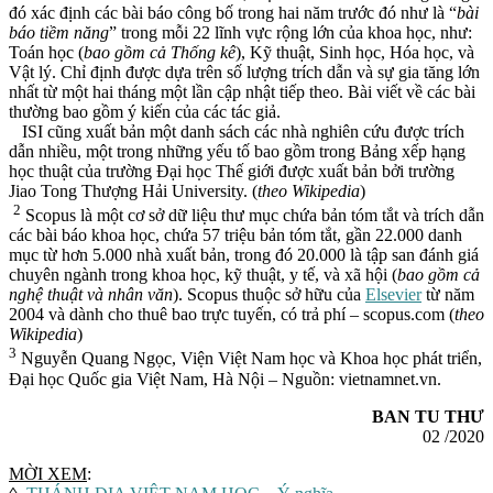
đó xác định các bài báo công bố trong hai năm trước đó như là “
bài
báo tiềm năng
” trong mỗi 22 lĩnh vực rộng lớn của khoa học, như:
Toán học (
bao gồm cả Thống kê
), Kỹ thuật, Sinh học, Hóa học, và
Vật lý. Chỉ định được dựa trên số lượng trích dẫn và sự gia tăng lớn
nhất từ ​​một hai tháng một lần cập nhật tiếp theo. Bài viết về các bài
thường bao gồm ý kiến ​​của các tác giả.
ISI cũng xuất bản một danh sách các nhà nghiên cứu được trích
dẫn nhiều, một trong những yếu tố bao gồm trong Bảng xếp hạng
học thuật của trường Đại học Thế giới được xuất bản bởi trường
Jiao Tong Thượng Hải University. (
theo
W
ikipedia
)
2
Scopus là một cơ sở dữ liệu thư mục chứa bản tóm tắt và trích dẫn
các bài báo khoa học, chứa 57 triệu bản tóm tắt, gần 22.000 danh
mục từ hơn 5.000 nhà xuất bản, trong đó 20.000 là tập san đánh giá
chuyên ngành trong khoa học, kỹ thuật, y tế, và xã hội (
bao gồm cả
nghệ thuật và nhân văn
). Scopus thuộc sở hữu của
Elsevier
từ năm
2004 và dành cho thuê bao trực tuyến, có trả phí – scopus.com (
theo
Wikipedia
)
3
Nguyễn Quang Ngọc, Viện Việt Nam học và Khoa học phát triển,
Đại học Quốc gia Việt Nam, Hà Nội – Nguồn: vietnamnet.vn.
BAN TU THƯ
02 /2020
MỜI XEM
: