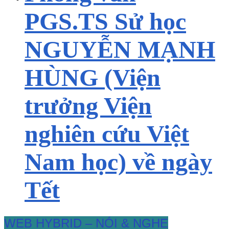
PGS.TS Sử học
NGUYỄN MẠNH
HÙNG (Viện
trưởng Viện
nghiên cứu Việt
Nam học) về ngày
Tết
WEB HYBRID – NÓI & NGHE