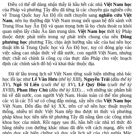
Điều có thể dễ dàng nhận thấy là hầu hết các nhà
Việt Nam học
của Pháp và phương Tây đều đã từng là các chuyên gia nghiên cứu
về Trung Quốc hay Ấn Độ rồi mới chuyển sang
nghiên cứu Việt
Nam
, nên họ thường đặt Việt Nam trong mối quan hệ đối sánh với
Trung Hoa hay Ấn Độ và quan trọng hơn là họ chưa thoát ra khỏi
quan niệm lấy châu Âu làm trung tâm.
Việt Nam học
thời kỳ Pháp
thuộc được phát triển trong sự phát triển chung của nền
Đông
phương học
phương Tây, chịu ảnh hưởng sâu sắc của hai nền học
thuật lớn là Trung Quốc học và Ấn Độ học, tuy có đóng góp vào
việc nâng cao nhận thức về đất nước, con người Việt Nam, nhưng
thực chất nó chính là công cụ của thực dân Pháp cho việc hoạch
định các chính sách đô hộ và khai thác thuộc địa.
Đã từ lâu trong lịch sử Việt Nam từng xuất hiện những nhà bác
học lỗi lạc như
Lê Văn Hưu
(
thế kỷ XIII
),
Nguyễn Trãi
(
đầu thế kỷ
XV
),
Ngô Sĩ Liên
(
cuối thế kỷ XV
),
Lê Quý Đôn
(
cuối thế kỷ
XVIII
),
Phan Huy Chú
(
đầu thế kỷ XIX
)… với những tác phẩm bất
hủ về đất nước, con người Việt Nam. Hoàn toàn có thể tôn phong
các vị là các Tổ sư có công đắp móng, xây nền cho
Việt Nam học
Việt Nam. Đến đầu thế kỷ XX, trên cơ sở nền học thuật truyền
thống, nhiều trí thức Việt Nam tiếp thu được tri thức và phương
pháp khoa học tiên tiến từ phương Tây đã nâng tầm các công trình
khoa học của mình. Rồi ngay sau đó, hầu hết các nhà trí thức đó
bằng nhiều con đường khác nhau đã đến với cách mạng, đến với
phép duy vật biện chứng và duy vật lịch sử của chủ nghĩa Mác