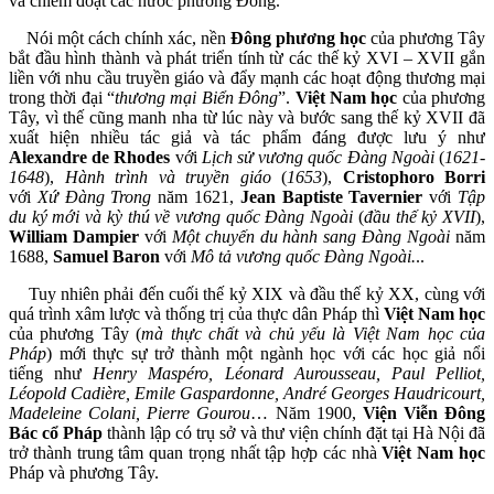
và chiếm đoạt các nước phương Đông.
Nói một cách chính xác, nền
Đông phương học
của phương Tây
bắt đầu hình thành và phát triển tính từ các thế kỷ XVI – XVII gắn
liền với nhu cầu truyền giáo và đẩy mạnh các hoạt động thương mại
trong thời đại “
thương mại Biển Đông
”.
Việt Nam học
của phương
Tây, vì thế cũng manh nha từ lúc này và bước sang thế kỷ XVII đã
xuất hiện nhiều tác giả và tác phẩm đáng được lưu ý như
Alexandre de Rhodes
với
Lịch sử vương quốc Đàng Ngoài
(
1621-
1648
),
Hành trình và truyền giáo
(
1653
),
Cristophoro Borri
với
Xứ Đàng Trong
năm 1621,
Jean Baptiste Tavernier
với
Tập
du ký mới và kỳ thú về vương quốc Đàng Ngoài
(
đầu thế kỷ XVII
),
William Dampier
với
Một chuyến du hành sang Đàng Ngoài
năm
1688,
Samuel Baron
với
Mô tả vương quốc Đàng Ngoài.
..
Tuy nhiên phải đến cuối thế kỷ XIX và đầu thế kỷ XX, cùng với
quá trình xâm lược và thống trị của thực dân Pháp thì
Việt Nam học
của phương Tây (
mà thực chất và chủ yếu là Việt Nam học của
Pháp
) mới thực sự trở thành một ngành học với các học giả nổi
tiếng như
Henry Maspéro, Léonard Aurousseau, Paul Pelliot,
Léopold Cadière, Emile Gaspardonne, André Georges Haudricourt,
Madeleine Colani, Pierre Gourou
… Năm 1900,
Viện Viễn Đông
Bác cổ Pháp
thành lập có trụ sở và thư viện chính đặt tại Hà Nội đã
trở thành trung tâm quan trọng nhất tập hợp các nhà
Việt Nam học
Pháp và phương Tây.