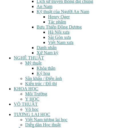
Lịch sử truyền thông đại chúng
An Nam
Kỹ thuật của Người An Nam
Henry Oger
Tác phẩm
Bưu Thiếp Đông Dương
Hà Nội xưa
Sài Gòn xưa
Việt Nam xưa
Danh nhân
Xứ Nam kỳ
NGHỆ THUẬT
Mỹ thuật
Khỏa thân
Ký họa
Sân khấu / Điện ảnh
Kiến trúc / Đô thị
KHOA HỌC
Môi Trường
Y HỌC
VÕ THUẬT
Võ học
TƯƠNG LAI HỌC
Việt Nam tương lai học
Diễn dàn Học thuật