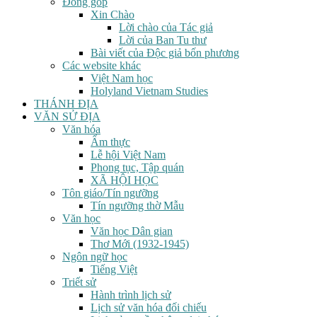
Đóng góp
Xin Chào
Lời chào của Tác giả
Lời của Ban Tu thư
Bài viết của Độc giả bốn phương
Các website khác
Việt Nam học
Holyland Vietnam Studies
THÁNH ĐỊA
VĂN SỬ ĐỊA
Văn hóa
Ẩm thực
Lễ hội Việt Nam
Phong tục, Tập quán
XÃ HỘI HỌC
Tôn giáo/Tín ngưỡng
Tín ngưỡng thờ Mẫu
Văn học
Văn học Dân gian
Thơ Mới (1932-1945)
Ngôn ngữ học
Tiếng Việt
Triết sử
Hành trình lịch sử
Lịch sử văn hóa đối chiếu