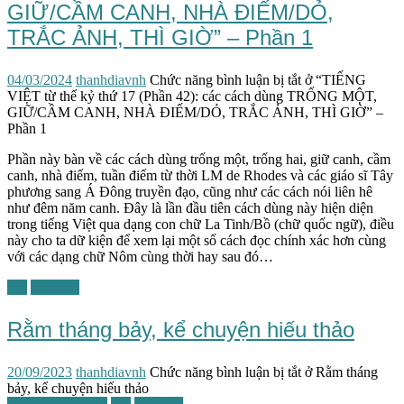
GIỮ/CẦM CANH, NHÀ ĐIẾM/DỎ,
TRẮC ẢNH, THÌ GIỜ” – Phần 1
04/03/2024
thanhdiavnh
Chức năng bình luận bị tắt
ở “TIẾNG
VIỆT từ thế kỷ thứ 17 (Phần 42): các cách dùng TRỐNG MỘT,
GIỮ/CẦM CANH, NHÀ ĐIẾM/DỎ, TRẮC ẢNH, THÌ GIỜ” –
Phần 1
Phần này bàn về các cách dùng trống một, trống hai, giữ canh, cầm
canh, nhà điếm, tuần điếm từ thời LM de Rhodes và các giáo sĩ Tây
phương sang Á Đông truyền đạo, cũng như các cách nói liên hê
như đêm năm canh. Đây là lần đầu tiên cách dùng này hiện diện
trong tiếng Việt qua dạng con chữ La Tinh/Bồ (chữ quốc ngữ), điều
này cho ta dữ kiện để xem lại một số cách đọc chính xác hơn cùng
với các dạng chữ Nôm cùng thời hay sau đó…
TG
Văn hóa
Rằm tháng bảy, kể chuyện hiếu thảo
20/09/2023
thanhdiavnh
Chức năng bình luận bị tắt
ở Rằm tháng
bảy, kể chuyện hiếu thảo