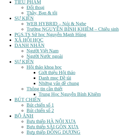
TIỂU PHẨM
Đối thoại
Thầy, Bạn & tôi
SỰ KIỆN
WEB HYBRID – Nói & Nghe
Trường NGUYỄN BỈNH KHIÊM – Chiêu sinh
PGS.TS Sử học Nguyễn Mạnh Hùng
XÃ HỘI HỌC
DANH NHÂN
Người Việt Nam
Người Nước ngoài
SỰ KIỆN
Hội thảo khoa học
Giới thiệu Hội thảo
Danh mục Đề tài
Những vấn đề chung
Thông tin cần thiết
Trung Học Nguyễn Bỉnh Khiêm
BÚT CHIẾN
Bút chiến số 1
Bút chiến số 2
BỘ ẢNH
Bưu thiếp HÀ NỘI XƯA
Bưu thiếp SÀI GÒN XƯA
Bưu thiếp ĐÔNG DƯƠNG