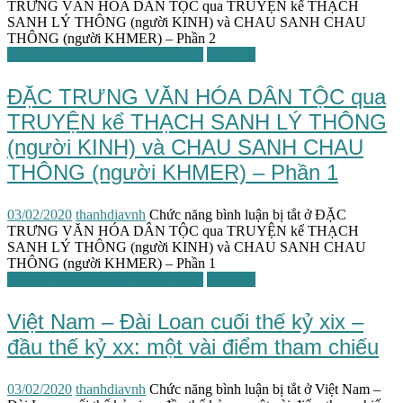
TRƯNG VĂN HÓA DÂN TỘC qua TRUYỆN kể THẠCH
SANH LÝ THÔNG (người KINH) và CHAU SANH CHAU
THÔNG (người KHMER) – Phần 2
HTKH Việt Nam học lần IV-2019
Văn hóa
ĐẶC TRƯNG VĂN HÓA DÂN TỘC qua
TRUYỆN kể THẠCH SANH LÝ THÔNG
(người KINH) và CHAU SANH CHAU
THÔNG (người KHMER) – Phần 1
03/02/2020
thanhdiavnh
Chức năng bình luận bị tắt
ở ĐẶC
TRƯNG VĂN HÓA DÂN TỘC qua TRUYỆN kể THẠCH
SANH LÝ THÔNG (người KINH) và CHAU SANH CHAU
THÔNG (người KHMER) – Phần 1
HTKH Việt Nam học lần IV-2019
Văn hóa
Việt Nam – Đài Loan cuối thế kỷ xix –
đầu thế kỷ xx: một vài điểm tham chiếu
03/02/2020
thanhdiavnh
Chức năng bình luận bị tắt
ở Việt Nam –