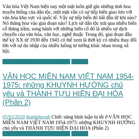
Văn hóa Việt Nam hiện nay một mặt luôn giữ gìn những tinh hoa
truyền thống của dân tộc, một mặt vẫn có sự tiếp biến giao lưu với
văn hóa khu vực và quốc tế. Vậy sự tiếp biến đó bắt đầu từ khi nào?
Nó thăng hoa vào giai đoạn nào? Lịch sử dân tộc trải qua nhiều biến
cố thăng trầm, song hành với những biến cố đó là nhiều sự dịch
chuyển của văn hóa, văn học, nghệ thuật. Trong đó, giai đoạn đầu
thế kỷ XX từ 1930 đến 1945 có thể xem là thời kỳ có nhiều thay đổi
lớn với sự du nhập của nhiều luồng tư tưởng khác nhau trong xã
hội.
HTKH Việt Nam học lần IV-2019
Văn học
VĂN HỌC MIỀN NAM VIỆT NAM 1954-
1975: những KHUYNH HƯỚNG chủ
yếu và THÀNH TỰU HIỆN ĐẠI HÓA
(Phần 2)
05/02/2020
thanhdiavnh
Chức năng bình luận bị tắt
ở VĂN HỌC
MIỀN NAM VIỆT NAM 1954-1975: những KHUYNH HƯỚNG
chủ yếu và THÀNH TỰU HIỆN ĐẠI HÓA (Phần 2)
HTKH Việt Nam học lần IV-2019
Văn học