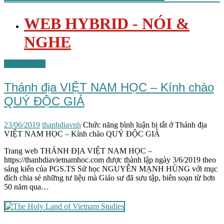
WEB HYBRID - NÓI &
NGHE
Nhà sáng lập
Thánh địa VIỆT NAM HỌC – Kính chào
QUÝ ĐỘC GIẢ
23/06/2019
thanhdiavnh
Chức năng bình luận bị tắt
ở Thánh địa
VIỆT NAM HỌC – Kính chào QUÝ ĐỘC GIẢ
Trang web THÁNH ĐỊA VIỆT NAM HỌC –
https://thanhdiavietnamhoc.com được thành lập ngày 3/6/2019 theo
sáng kiến của PGS.TS Sử học NGUYỄN MẠNH HÙNG với mục
đích chia sẻ những tư liệu mà Giáo sư đã sưu tập, biên soạn từ hơn
50 năm qua…