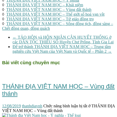
◊
THÁNH ĐỊA VIỆT NAM HỌC – Ý nghĩa
◊
THÁNH ĐỊA VIỆT NAM HỌC – Khái niệm
◊
THÁNH ĐỊA VIỆT NAM HỌC – Vùng đất thánh
◊
THÁNH ĐỊA VIỆT NAM HỌC – Thế giới số hoá vạn vật
◊
THÁNH ĐỊA VIỆT NAM HỌC – Tứ giáo đồng trụ
◊
THÁNH ĐỊA VIỆT NAM HỌC – Sống đồng tịch, đồng sàng –
Chết đồng quan, đồng quách
←
TẢO HÔN và HÔN NHÂN CẬN HUYẾT THỐNG ở
các DÂN TỘC THIỂU SỐ Huyện Chư Prông, Tỉnh Gia Lai
Để trở thành THÁNH ĐỊA VIỆT NAM HỌC – Trung tâm
nghiên cứu Việt Nam của Việt Nam và Quốc tế – Phần 2
→
Bài viết cùng chuyên mục
THÁNH ĐỊA VIỆT NAM HỌC – Vùng đất
thánh
12/08/2019
thanhdiavnh
Chức năng bình luận bị tắt
ở THÁNH ĐỊA
VIỆT NAM HỌC – Vùng đất thánh