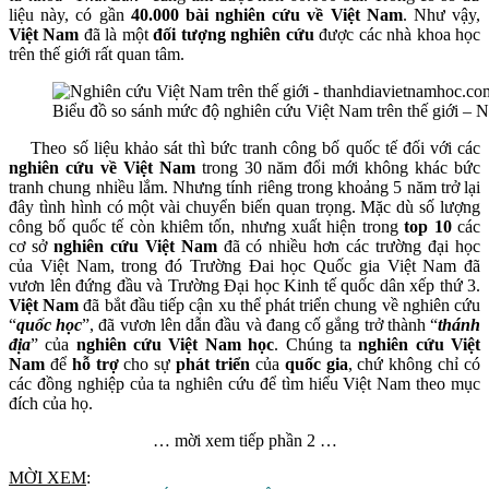
liệu này, có gần
40.000 bài nghiên cứu về Việt Nam
. Như vậy,
Việt Nam
đã là một
đối tượng nghiên cứu
được các nhà khoa học
trên thế giới rất quan tâm.
Biểu đồ so sánh mức độ nghiên cứu Việt Nam trên thế giới – 
Theo số liệu khảo sát thì bức tranh công bố quốc tế đối với các
nghiên cứu về Việt Nam
trong 30 năm đổi mới không khác bức
tranh chung nhiều lắm. Nhưng tính riêng trong khoảng 5 năm trở lại
đây tình hình có một vài chuyển biến quan trọng. Mặc dù số lượng
công bố quốc tế còn khiêm tốn, nhưng xuất hiện trong
top 10
các
cơ sở
nghiên cứu Việt Nam
đã có nhiều hơn các trường đại học
của Việt Nam, trong đó Trường Đai học Quốc gia Việt Nam đã
vươn lên đứng đầu và Trường Đại học Kinh tế quốc dân xếp thứ 3.
Việt Nam
đã bắt đầu tiếp cận xu thể phát triển chung về nghiên cứu
“
quốc học
”, đã vươn lên dẫn đầu và đang cố gắng trở thành “
thánh
địa
” của
nghiên cứu Việt Nam học
. Chúng ta
nghiên cứu Việt
Nam
để
hỗ trợ
cho sự
phát triển
của
quốc gia
, chứ không chỉ có
các đồng nghiệp của ta nghiên cứu để tìm hiểu Việt Nam theo mục
đích của họ.
… mời xem tiếp phần 2 …
MỜI XEM
: