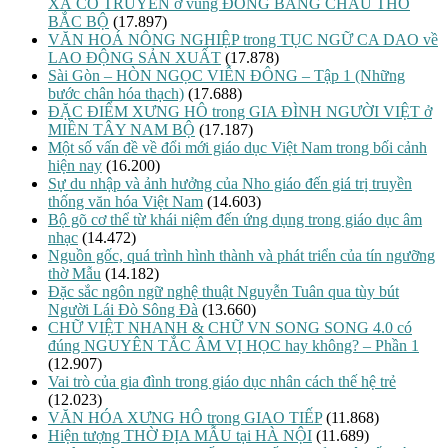
XÃ CỔ TRUYỀN ở vùng ĐỒNG BẰNG CHÂU THỔ
BẮC BỘ
(17.897)
VĂN HOÁ NÔNG NGHIỆP trong TỤC NGỮ CA DAO về
LAO ĐỘNG SẢN XUẤT
(17.878)
Sài Gòn – HÒN NGỌC VIỄN ĐÔNG – Tập 1 (Những
bước chân hóa thạch)
(17.688)
ĐẶC ĐIỂM XƯNG HÔ trong GIA ĐÌNH NGƯỜI VIỆT ở
MIỀN TÂY NAM BỘ
(17.187)
Một số vấn đề về đổi mới giáo dục Việt Nam trong bối cảnh
hiện nay
(16.200)
Sự du nhập và ảnh hưởng của Nho giáo đến giá trị truyền
thống văn hóa Việt Nam
(14.603)
Bộ gõ cơ thể từ khái niệm đến ứng dụng trong giáo dục âm
nhạc
(14.472)
Nguồn gốc, quá trình hình thành và phát triển của tín ngưỡng
thờ Mẫu
(14.182)
Đặc sắc ngôn ngữ nghệ thuật Nguyễn Tuân qua tùy bút
Người Lái Đò Sông Đà
(13.660)
CHỮ VIỆT NHANH & CHỮ VN SONG SONG 4.0 có
đúng NGUYÊN TẮC ÂM VỊ HỌC hay không? – Phần 1
(12.907)
Vai trò của gia đình trong giáo dục nhân cách thế hệ trẻ
(12.023)
VĂN HÓA XƯNG HÔ trong GIAO TIẾP
(11.868)
Hiện tượng THỜ ĐỊA MẪU tại HÀ NỘI
(11.689)