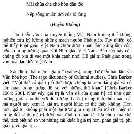
Mái chùa che chở hồn dân tộc
Nếp sống muôn đời của tổ tông
(
Huyền Không
)
Tìm hiểu văn hóa truyền thống Việt Nam không thể không
nghiên cứu kỹ lưỡng những mạch nguồn Phật giáo. Tuy nhiên, có
thể thấy Phật giáo Việt Nam chưa được quan tâm xứng tầm vóc,
nếu so trong tương quan với Nho giáo Việt Nam. Báo cáo này của
chúng tôi xin đi vào một khía cạnh nhỏ: Hệ giá trị Phật giáo trong
văn hóa đạo đức Việt Nam.
Xác định khái niệm “giá trị” (values), trong Từ điển hàn lâm về
Văn hóa học (The sage dictionary of Cultural studies), Chris Barker
viết: “Một thứ có giá trị là thứ được chúng ta xem đáng giá và có
tầm quan trọng tương đối so với những thứ khác” [Chris Barker
2004: 206]. Như vậy, giá trị là vấn đề của quan hệ có tính định
hướng giữa chủ thể với đối tượng. Giá trị mang tính chủ quan, cái
mà người này xem là giá trị, người khác có thể thấy không. Hơn
nữa, giá trị không phải một đại lượng tự quy chiếu mà chỉ hiện ra
trong đối sánh, giá trị được xác định do thao tác lựa chọn của chủ
thể, tách biệt nó so với những cái khác ít giá trị hơn, phản giá trị, phi
giá trị, vô giá trị…