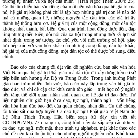
trường tự nhiên và xã hội của mình” [Trần Ngọc Thêm 2004: 25].
Có thể tìm hiểu bản sắc riêng của một nền văn hóa qua hệ giá trị của
nó, hệ giá trị không phải chỉ là tập hợp những giá trị đơn lẻ nào đó
mà cả những quan hệ, những nguyên tắc cấu trúc các giá trị ấy
thành hệ thống hữu cơ. Hệ giá trị của một cộng đồng, một dân tộc
không nhất thành, bất biến. Qua quá trình hoạt động thực tiễn, đáp
ứng những điều kiện, đòi hỏi của xã hội trong những thời kỳ lịch sử
nhất định, trong sự tương tác chủ yếu với môi trường xã hội, giao
lưu tiếp xúc với văn hóa khác của những cộng đồng, dân tộc khác,
hệ giá trị của một cộng đồng, một dân tộc có thể được bổ sung, điều
chỉnh.
Báo cáo của chúng tôi đặt vấn đề nghiên cứu bản sắc văn hóa
Việt Nam qua hệ giá trị Phật giáo mà dân tộc đã xây dựng trên cơ sở
tiếp biến ảnh hưởng Ấn Độ và Trung Quốc. Trong ảnh hưởng Phật
giáo bao trùm nhiều lĩnh vực, báo cáo này tập trung vào hệ giá trị
đạo đức, và chỉ đề cập các khía cạnh tôn giáo – triết học có ý nghĩa
nền tảng thế giới quan, nhân sinh quan cho hệ giá trị đạo đức. Tư
liệu nghiên cứu giới hạn ở ca dao, tục ngữ, thành ngữ – vốn liếng
văn hóa hun đúc bao đời của quần chúng nhân dân. Cụ thể chúng
tôi khảo sát qua hợp tuyển Ca dao tục ngữ Phật giáo Việt Nam do
Lệ Như Thích Trung Hậu biên soạn (từ đây xin viết tắt
CDTNPGVN). 775 trang in, công trình này đã sắp xếp các đơn vị
ca dao, tục ngữ, một mặt, theo trình tự alphabet, mặt khác theo các
chủ đề nên khá thuận tiện cho những người nghiên cứu. Khó khăn