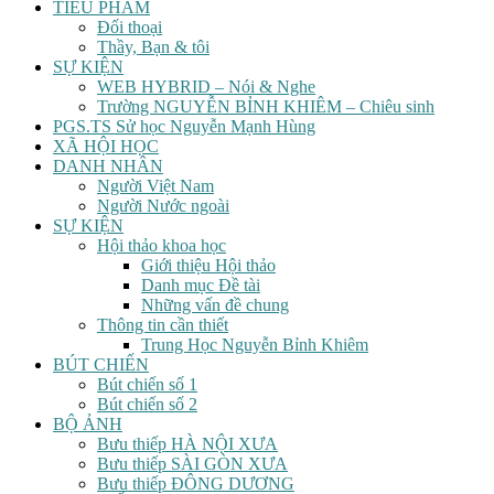
TIỂU PHẨM
Đối thoại
Thầy, Bạn & tôi
SỰ KIỆN
WEB HYBRID – Nói & Nghe
Trường NGUYỄN BỈNH KHIÊM – Chiêu sinh
PGS.TS Sử học Nguyễn Mạnh Hùng
XÃ HỘI HỌC
DANH NHÂN
Người Việt Nam
Người Nước ngoài
SỰ KIỆN
Hội thảo khoa học
Giới thiệu Hội thảo
Danh mục Đề tài
Những vấn đề chung
Thông tin cần thiết
Trung Học Nguyễn Bỉnh Khiêm
BÚT CHIẾN
Bút chiến số 1
Bút chiến số 2
BỘ ẢNH
Bưu thiếp HÀ NỘI XƯA
Bưu thiếp SÀI GÒN XƯA
Bưu thiếp ĐÔNG DƯƠNG