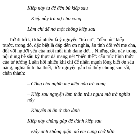
Kiếp này tu để đền bù kiếp sau
– Kiếp này trả nợ cho xong
Làm chi để nợ một chồng kiếp sau
Trở đi trở lại khá nhiều là ý nguyện “trả nợ”, “đền bù” kiếp
trước, trong đó, đặc biệt là đáp đền ơn nghĩa, ân tình đối với mẹ cha,
đối với người yêu của một mối tình dang dở… Những câu này trong
nội dung bề sâu kỳ thực đã mang nét “biến thể”: cấu trúc hình thức
của tư tưởng Luân hồi nhiều khi chỉ để nhấn mạnh lòng biết ơn sâu
nặng, nghĩa tình tha thiết, ước nguyện gắn bó thủy chung son sắt,
chân thành:
– Công cha nghĩa mẹ kiếp nào trả xong
– Kiếp sau nguyện làm thân trâu ngựa mà trả nghĩa
này
– Khuyên ai ăn ở cho lành
Kiếp này chẳng gặp để dành kiếp sau
– Đây anh không giận, đó em cũng chớ hờn