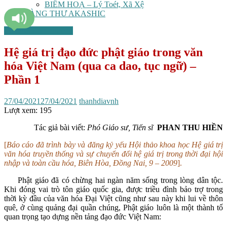
BIẾM HOẠ – Lý Toét, Xã Xệ
TÀNG THƯ AKASHIC
Tôn giáo/Tín ngưỡng
Hệ giá trị đạo đức phật giáo trong văn
hóa Việt Nam (qua ca dao, tục ngữ) –
Phần 1
27/04/2021
27/04/2021
thanhdiavnh
Lượt xem:
195
Tác giả bài viết:
Phó Giáo sư, Tiến sĩ
PHAN THU HIỀN
[
Báo cáo đã trình bày và đăng kỷ yếu Hội thảo khoa học Hệ giá trị
văn hóa truyền thống và sự chuyển đổi hệ giá trị trong thời đại hội
nhập và toàn cầu hóa, Biên Hòa, Đồng Nai, 9 – 2009
].
Phật giáo đã có chừng hai ngàn năm sống trong lòng dân tộc.
Khi đóng vai trò tôn giáo quốc gia, được triều đình bảo trợ trong
thời kỳ đầu của văn hóa Đại Việt cũng như sau này khi lui về thôn
quê, ở cùng quảng đại quần chúng, Phật giáo luôn là một thành tố
quan trọng tạo dựng nền tảng đạo đức Việt Nam: