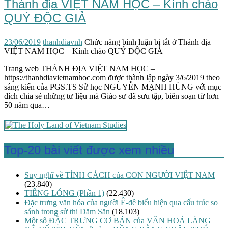
Thánh địa VIỆT NAM HỌC – Kính chào
QUÝ ĐỘC GIẢ
23/06/2019
thanhdiavnh
Chức năng bình luận bị tắt
ở Thánh địa
VIỆT NAM HỌC – Kính chào QUÝ ĐỘC GIẢ
Trang web THÁNH ĐỊA VIỆT NAM HỌC –
https://thanhdiavietnamhoc.com được thành lập ngày 3/6/2019 theo
sáng kiến của PGS.TS Sử học NGUYỄN MẠNH HÙNG với mục
đích chia sẻ những tư liệu mà Giáo sư đã sưu tập, biên soạn từ hơn
50 năm qua…
Top-20 bài viết được xem nhiều
Suy nghĩ về TÍNH CÁCH của CON NGƯỜI VIỆT NAM
(23.840)
TIẾNG LÓNG (Phần 1)
(22.430)
Đặc trưng văn hóa của người Ê-đê biểu hiện qua cấu trúc so
sánh trong sử thi Dăm Săn
(18.103)
Một số ĐẶC TRƯNG CƠ BẢN của VĂN HOÁ LÀNG