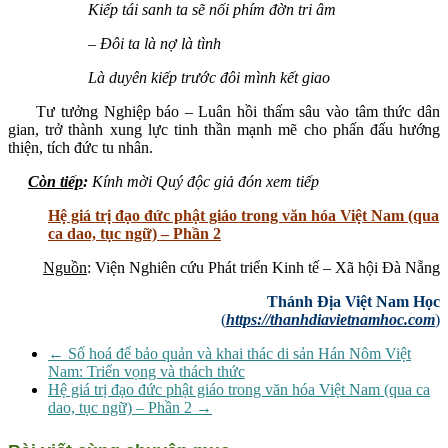
Kiếp tái sanh ta sẽ nối phím đờn tri âm
– Đôi ta là nợ là tình
Là duyên kiếp trước đôi mình kết giao
Tư tưởng Nghiệp báo – Luân hồi thấm sâu vào tâm thức dân
gian, trở thành xung lực tinh thần mạnh mẽ cho phấn đấu hướng
thiện, tích đức tu nhân.
Còn tiếp
:
Kính mời Quý độc giả đón xem tiếp
Hệ giá trị đạo đức phật giáo trong văn hóa Việt Nam (qua
ca dao, tục ngữ) – Phần 2
Nguồn
: Viện Nghiên cứu Phát triển Kinh tế – Xã hội Đà Nẵng
Thánh Địa Việt Nam Học
(
https://thanhdiavietnamhoc.com
)
←
Số hoá để bảo quản và khai thác di sản Hán Nôm Việt
Nam: Triển vọng và thách thức
Hệ giá trị đạo đức phật giáo trong văn hóa Việt Nam (qua ca
dao, tục ngữ) – Phần 2
→