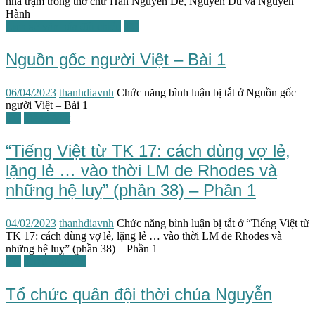
nhà trạm trong thơ chữ Hán Nguyễn Đề, Nguyễn Du và Nguyễn
Hành
Lịch sử văn hóa đối chiếu
TG
Nguồn gốc người Việt – Bài 1
06/04/2023
thanhdiavnh
Chức năng bình luận bị tắt
ở Nguồn gốc
người Việt – Bài 1
TG
Tiếng Việt
“Tiếng Việt từ TK 17: cách dùng vợ lẻ,
lặng lẻ … vào thời LM de Rhodes và
những hệ luỵ” (phần 38) – Phần 1
04/02/2023
thanhdiavnh
Chức năng bình luận bị tắt
ở “Tiếng Việt từ
TK 17: cách dùng vợ lẻ, lặng lẻ … vào thời LM de Rhodes và
những hệ luỵ” (phần 38) – Phần 1
TG
Triều Nguyễn
Tổ chức quân đội thời chúa Nguyễn