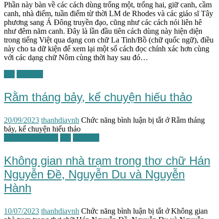
Phần này bàn về các cách dùng trống một, trống hai, giữ canh, cầm
canh, nhà điếm, tuần điếm từ thời LM de Rhodes và các giáo sĩ Tây
phương sang Á Đông truyền đạo, cũng như các cách nói liên hê
như đêm năm canh. Đây là lần đầu tiên cách dùng này hiện diện
trong tiếng Việt qua dạng con chữ La Tinh/Bồ (chữ quốc ngữ), điều
này cho ta dữ kiện để xem lại một số cách đọc chính xác hơn cùng
với các dạng chữ Nôm cùng thời hay sau đó…
TG
Văn hóa
Rằm tháng bảy, kể chuyện hiếu thảo
20/09/2023
thanhdiavnh
Chức năng bình luận bị tắt
ở Rằm tháng
bảy, kể chuyện hiếu thảo
Kiến trúc / Đô thị
TG
Văn học
Không gian nhà trạm trong thơ chữ Hán
Nguyễn Đề, Nguyễn Du và Nguyễn
Hành
10/07/2023
thanhdiavnh
Chức năng bình luận bị tắt
ở Không gian