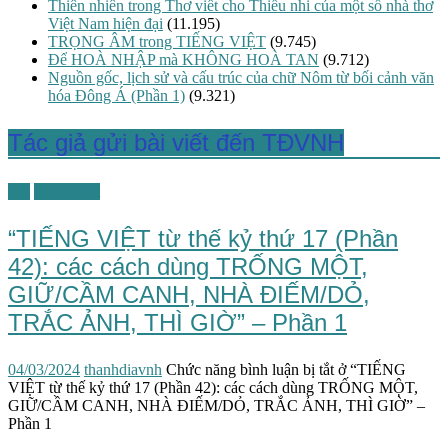
Thiên nhiên trong Thơ viết cho Thiếu nhi của một số nhà thơ
Việt Nam hiện đại
(11.195)
TRỌNG ÂM trong TIẾNG VIỆT
(9.745)
Để HOÀ NHẬP mà KHÔNG HOÀ TAN
(9.712)
Nguồn gốc, lịch sử và cấu trúc của chữ Nôm từ bối cảnh văn
hóa Đông Á (Phần 1)
(9.321)
Tác giả gửi bài viết đến TĐVNH
TG
Tiếng Việt
“TIẾNG VIỆT từ thế kỷ thứ 17 (Phần
42): các cách dùng TRỐNG MỘT,
GIỮ/CẦM CANH, NHÀ ĐIẾM/DỎ,
TRẮC ẢNH, THÌ GIỜ” – Phần 1
04/03/2024
thanhdiavnh
Chức năng bình luận bị tắt
ở “TIẾNG
VIỆT từ thế kỷ thứ 17 (Phần 42): các cách dùng TRỐNG MỘT,
GIỮ/CẦM CANH, NHÀ ĐIẾM/DỎ, TRẮC ẢNH, THÌ GIỜ” –
Phần 1