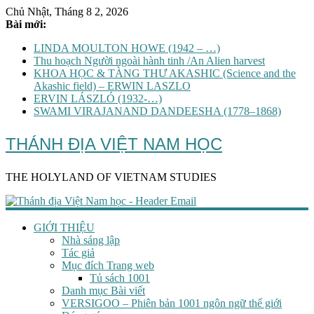
Chủ Nhật, Tháng 8 2, 2026
Bài mới:
LINDA MOULTON HOWE (1942 – …)
Thu hoạch Người ngoài hành tinh /An Alien harvest
KHOA HỌC & TÀNG THƯ AKASHIC (Science and the
Akashic field) – ERWIN LASZLO
ERVIN LÁSZLÓ (1932-…)
SWAMI VIRAJANAND DANDEESHA (1778–1868)
THÁNH ĐỊA VIỆT NAM HỌC
THE HOLYLAND OF VIETNAM STUDIES
GIỚI THIỆU
Nhà sáng lập
Tác giả
Mục đích Trang web
Tủ sách 1001
Danh mục Bài viết
VERSIGOO – Phiên bản 1001 ngôn ngữ thế giới