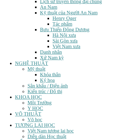
Lịch sử truyền thông đại chúng
An Nam
Kỹ thuật của Người An Nam
Henry Oger
Tác phẩm
Bưu Thiếp Đông Dương
Hà Nội xưa
Sài Gòn xưa
Việt Nam xưa
Danh nhân
Xứ Nam kỳ
NGHỆ THUẬT
Mỹ thuật
Khỏa thân
Ký họa
Sân khấu / Điện ảnh
Kiến trúc / Đô thị
KHOA HỌC
Môi Trường
Y HỌC
VÕ THUẬT
Võ học
TƯƠNG LAI HỌC
Việt Nam tương lai học
Diễn dàn Học thuật