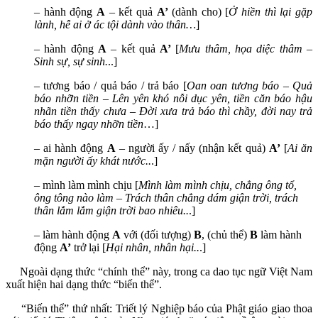
– hành động
A
– kết quả
A’
(dành cho) [
Ở hiền thì lại gặp
lành, hễ ai ở ác tội dành vào thân…
]
– hành động
A
– kết quả
A’
[
Mưu thâm, họa diệc thâm –
Sinh sự, sự sinh.
..]
– tương báo / quả báo / trả báo [
Oan oan tương báo – Quả
báo nhỡn tiền – Lên yên khó nỗi dục yên, tiền căn báo hậu
nhãn tiền thấy chưa – Đời xưa trả báo thì chầy, đời nay trả
báo thấy ngay nhỡn tiền
…]
– ai hành động
A
– người ấy / nấy (nhận kết quả)
A’
[
Ai ăn
mặn người ấy khát nước..
.]
– mình làm mình chịu [
Mình làm mình chịu, chẳng ông tổ,
ông tông nào làm – Trách thân chẳng dám giận trời, trách
thân lắm lắm giận trời bao nhiêu..
.]
– làm hành động
A
với (đối tượng)
B
, (chủ thể)
B
làm hành
động
A’
trở lại [
Hại nhân, nhân hại..
.]
Ngoài dạng thức “chính thể” này, trong ca dao tục ngữ Việt Nam
xuất hiện hai dạng thức “biến thể”.
“Biến thể” thứ nhất: Triết lý Nghiệp báo của Phật giáo giao thoa