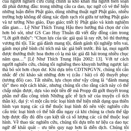
của người nghiên cứu cũng chính là khó khăn mà người biên soạn
đã phải đương đầu: trong những câu ca dao, tục ngữ có vẻ thể hiện
những luận điểm Phật giáo, dùng những thuật ngữ Phật giáo, nhiều
trường hợp không dễ dàng xác định rạch ròi giữa tư tưởng Phật giáo
và tư tưởng Nho giáo, Đạo giáo; triết lý Phật giáo và kinh nghiệm
dân gian… Lệ Như Thích Trung Hậu theo hướng thà chọn dư còn
hơn bỏ sót, như GS Cao Huy Thuần đã viết đầy đồng cảm trong
“Lời giới thiệu”: “Chọn lựa của tác giả quả là ray rứt, bỏ thì thương
vương thì tội. Tác giả đành mang tội, đành gánh tội nghiệp trên vai,
gánh mọi phê bình chỉ trích mà tác giả biết trước. Bù lại, mọi người
được thưởng thức hoa thơm cỏ lạ mà tác giả đã hái trong nhiều chục
năm qua…” [Lệ Như Thích Trung Hậu 2002: 13]. Với tư cách
người nghiên cứu, chúng tôi nghiêng theo khuynh hướng ngược lại:
thà bỏ sót hơn chọn dư. Khi dựa trên CDTNPGVN, chúng tôi cân
nhắc để chỉ khảo sát những đơn vị (câu / bài) có độ thuyết phục
(tương đối) cao. Tất nhiên, lựa chọn như vậy cũng là “đành mang
tội” theo một cách khác, nhưng chúng tôi cho rằng cách này có thể
chấp nhận được, dựa vào một tiền đề mà Propp đã giới thuyết trong
phần mở đầu công trình Những gốc rễ lịch sử của truyện cổ tích
thần kỳ, đại ý: vì một cấu trúc loại hình thể hiện nhất dạng qua thiên
hình vạn trạng các cá thể thuộc loại hình đó nên việc nghiên cứu
cấu trúc loại hình có thể bắt đầu ngay cả khi chúng ta chưa thể tập
hợp được đầy đủ đến cạn kiệt tất cả số lượng các cá thể thuộc loại
hình. Về thao tác nghiên cứu, chúng tôi dựa trên tư liệu ca dao tục
ngữ để khái quát – ưu tiên quy nạp hơn là diễn dịch. Chúng tôi