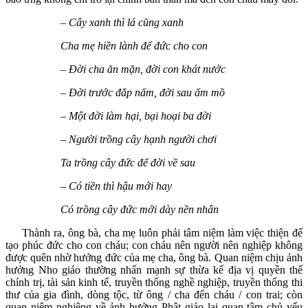
– Cây xanh thì lá cũng xanh
Cha mẹ hiền lành để đức cho con
– Đời cha ăn mặn, đời con khát nước
– Đời trước đắp nấm, đời sau ấm mồ
– Một đời làm hại, bại hoại ba đời
– Người trồng cây hạnh người chơi
Ta trồng cây đức để đời về sau
– Có tiền thì hậu mới hay
Có trồng cây đức mới dày nền nhân
Thành ra, ông bà, cha mẹ luôn phải tâm niệm làm việc thiện để
tạo phúc đức cho con cháu; con cháu nên người nên nghiệp không
được quên nhờ hưởng đức của mẹ cha, ông bà. Quan niệm chịu ảnh
hưởng Nho giáo thường nhấn mạnh sự thừa kế địa vị quyền thế
chính trị, tài sản kinh tế, truyền thống nghề nghiệp, truyền thống thi
thư của gia đình, dòng tộc, từ ông / cha đến cháu / con trai; còn
quan niệm nghiêng về ảnh hưởng Phật giáo lại quan tâm chủ yếu