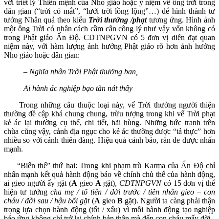
với triết lý Thiên mệnh của Nho giáo hoặc ý niệm về ông trời trong
dân gian (“trời có mắt”, “lưới trời lồng lộng”…) để hình thành tư
tưởng Nhân quả theo kiểu
Trời thưởng /phạt
tương ứng. Hình ảnh
một ông Trời có nhân cách cầm cân công lý như vậy vốn không có
trong Phật giáo Ấn Độ. CDTNPGVN có 5 đơn vị diễn đạt quan
niệm này, với hàm lượng ảnh hưởng Phật giáo rõ hơn ảnh hưởng
Nho giáo hoặc dân gian:
–
Nghĩa nhân Trời Phật thưởng ban,
Ai hành ác nghiệp bạo tàn nát thây
Trong những câu thuộc loại này, vế Trời thưởng người thiện
thường đề cập khá chung chung, trừu tượng trong khi vế Trời phạt
kẻ ác lại thường cụ thể, chi tiết, hãi hùng. Những bức tranh trên
chùa cũng vậy, cảnh địa ngục cho kẻ ác thường được “tả thực” hơn
nhiều so với cảnh thiên đàng. Hiệu quả cảnh báo, răn đe được nhấn
mạnh.
“Biến thể” thứ hai: Trong khi phạm trù Karma của Ấn Độ chỉ
nhấn mạnh kết quả hành động báo về chính chủ thể của hành động,
ai gieo người ấy gặt (
A
gieo
A
gặt),
CDTNPGVN
có 15 đơn vị thể
hiện tư tưởng
cha mẹ / tổ tiên / đời trước / tiền nhân gieo – con
cháu / đời sau / hậu bối gặt
(
A
gieo
B
gặt). Người ta càng phải thận
trọng lựa chọn hành động (tốt / xấu) vì mỗi hành động tạo nghiệp
báo ứng không chỉ trở lại chính bản thân mà đến con cháu mấy đời.