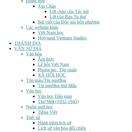
Đóng góp
Xin Chào
Lời chào của Tác giả
Lời của Ban Tu thư
Bài viết của Độc giả bốn phương
Các website khác
Việt Nam học
Holyland Vietnam Studies
THÁNH ĐỊA
VĂN SỬ ĐỊA
Văn hóa
Ẩm thực
Lễ hội Việt Nam
Phong tục, Tập quán
XÃ HỘI HỌC
Tôn giáo/Tín ngưỡng
Tín ngưỡng thờ Mẫu
Văn học
Văn học Dân gian
Thơ Mới (1932-1945)
Ngôn ngữ học
Tiếng Việt
Triết sử
Hành trình lịch sử
Lịch sử văn hóa đối chiếu