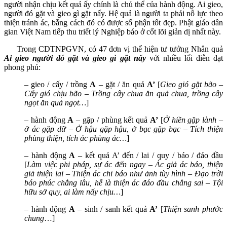
người nhận chịu kết quả ấy chính là chủ thể của hành động. Ai gieo,
người đó gặt và gieo gì gặt nấy. Hệ quả là người ta phải nỗ lực theo
thiện tránh ác, bằng cách đó có được số phận tốt đẹp. Phật giáo dân
gian Việt Nam tiếp thu triết lý Nghiệp báo ở cốt lõi giản dị nhất này.
Trong CDTNPGVN, có 47 đơn vị thể hiện tư tưởng Nhân quả
Ai gieo người đó gặt và gieo gì gặt nấy
với nhiều lối diễn đạt
phong phú:
– gieo / cấy / trồng
A
– gặt / ăn quả
A’
[
Gieo gió gặt bão –
Cấy gió chịu bão – Trồng cây chua ăn quả chua, trồng cây
ngọt ăn quả ngọt…
]
– hành động
A
– gặp / phùng kết quả
A’
[
Ở hiền gặp lành –
ở ác gặp dữ – Ở hậu gặp hậu, ở bạc gặp bạc – Tích thiện
phùng thiện, tích ác phùng ác…
]
– hành động
A
– kết quả A’ đến / lai / quy / báo / đáo đầu
[
Làm việc phi pháp, sự ác đến ngay – Ác giả ác báo, thiện
giả thiện lai – Thiện ác chi báo như ảnh tùy hình – Đạo trời
báo phúc chẳng lâu, hễ là thiện ác đáo đầu chẳng sai – Tội
hữu sở quy, ai làm nấy chịu…
]
– hành động
A
– sinh / sanh kết quả
A’
[
Thiện sanh phước
chung
…]