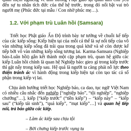
đến sự tu nhân tích đức của thế hệ trước, trong đó nổi bật vai trò
người mẹ (Phúc đức tại mẫu / Con nhờ phúc mẹ…).
1.2. Với phạm trù Luân hồi (Samsara)
Triết học Phật giáo Ấn Độ trình bày tư tưởng về chuỗi kế tiếp
của các kiếp sống: Kiếp hiện tại của mỗi cá thể là sự nối tiếp của vô
vàn những kiếp sống đã trải qua trong quá khứ và sẽ còn được kế
tiếp bởi vô vàn những kiếp sống tương lai. Karma-Samsara (Nghiệp
báo-Luân hồi) gắn kết thành một cặp phạm trù, quan hệ giữa các
kiếp Luân hồi chính là quan hệ Nghiệp báo: gieo gì trong kiếp trước
thì gặt nấy trong kiếp sau. Hệ quả là người ta càng phải nỗ lực
theo
thiện tránh ác
vì hành động trong kiếp hiện tại còn tạo tác cả số
phận trong kiếp vị lai.
Chịu ảnh hưởng triết học Nghiệp báo, ca dao, tục ngữ Việt Nam
có nhiều câu nhắc đến
nghiệp
[“nghiệp báo”, “tội nghiệp”, “nghiệp
chướng”…], kiếp [“kiếp trước” (“tiền kiếp”) – “kiếp này” – “kiếp
sau” (“kiếp tái sinh”), “quả kiếp”, “mạt kiếp”…] và
quan hệ tiếp
nối, trả báo giữa các kiếp
.
– Làm ác kiếp sau chịu tội
– Bởi chưng kiếp trước vụng tu