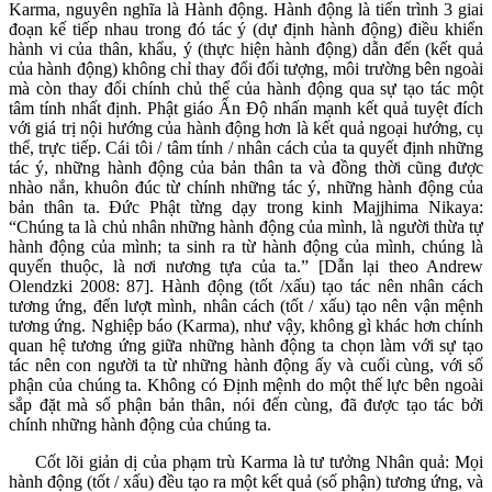
Karma, nguyên nghĩa là Hành động. Hành động là tiến trình 3 giai
đoạn kế tiếp nhau trong đó tác ý (dự định hành động) điều khiển
hành vi của thân, khẩu, ý (thực hiện hành động) dẫn đến (kết quả
của hành động) không chỉ thay đổi đối tượng, môi trường bên ngoài
mà còn thay đổi chính chủ thể của hành động qua sự tạo tác một
tâm tính nhất định. Phật giáo Ấn Độ nhấn mạnh kết quả tuyệt đích
với giá trị nội hướng của hành động hơn là kết quả ngoại hướng, cụ
thể, trực tiếp. Cái tôi / tâm tính / nhân cách của ta quyết định những
tác ý, những hành động của bản thân ta và đồng thời cũng được
nhào nắn, khuôn đúc từ chính những tác ý, những hành động của
bản thân ta. Đức Phật từng dạy trong kinh Majjhima Nikaya:
“Chúng ta là chủ nhân những hành động của mình, là người thừa tự
hành động của mình; ta sinh ra từ hành động của mình, chúng là
quyến thuộc, là nơi nương tựa của ta.” [Dẫn lại theo Andrew
Olendzki 2008: 87]. Hành động (tốt /xấu) tạo tác nên nhân cách
tương ứng, đến lượt mình, nhân cách (tốt / xấu) tạo nên vận mệnh
tương ứng. Nghiệp báo (Karma), như vậy, không gì khác hơn chính
quan hệ tương ứng giữa những hành động ta chọn làm với sự tạo
tác nên con người ta từ những hành động ấy và cuối cùng, với số
phận của chúng ta. Không có Định mệnh do một thế lực bên ngoài
sắp đặt mà số phận bản thân, nói đến cùng, đã được tạo tác bởi
chính những hành động của chúng ta.
Cốt lõi giản dị của phạm trù Karma là tư tưởng Nhân quả: Mọi
hành động (tốt / xấu) đều tạo ra một kết quả (số phận) tương ứng, và