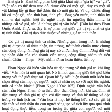
Triết gia E. Kant từng phân biệt giữa khái niệm “giá trị” và “giá”:
“Vật nào có thể đem trao đổi được đều có một giá, duy có một số
vật không lấy gì thay thế được thì có một giá trị. Ví dụ: Chiếc đồng
hồ có một giá, còn tình bạn, tình yêu, lòng yêu nước, tinh thần hy
sinh vì đại nghĩa, kiệt tác nghệ thuật, tín ngưỡng thần linh… là
những cái vô giá, tức là những giá trị văn hóa”. [Dẫn lại theo Phan
Quốc Anh]. Thực ra, đây là sự phân biệt giữa giá trị vật chất và giá
trị tinh thần. Giá trị đạo đức thuộc về những giá trị tinh thần.
Có giá trị mang tính cá nhân. Nhưng quan trọng hơn là những
giá trị được đa số thừa nhận, tin tưởng, trở thành chuẩn mực chung
của cộng đồng. Những giá trị này có chức năng định hướng đối với
sự phấn đấu của các thành viên trong cộng đồng nhắm tới tiêu
chuẩn Chân – Thiện – Mỹ, nhắm tới sự hoàn thiện, tiến bộ.
Phan Ngọc đã hiểu văn hóa từ đặc trưng về tính giá trị khi ông
viết: “Văn hóa là một quan hệ. Nó là mối quan hệ giữa thế giới biểu
tượng với thế giới thực tại. Quan hệ ấy biểu hiện thành một kiểu lựa
chọn riêng của một tộc người, một cá nhân nọ so với một tộc người,
một cá nhân khác.” [Phan Ngọc 1994: 105]. Định nghĩa văn hóa
của Trần Ngọc Thêm tỏ ra thấu đáo, đích đáng hơn khi xác định rõ
đặc trưng về tính giá trị gắn với đặc trưng về tính hệ thống và đặc
trưng về tính lịch sử: “Văn hóa là một hệ thống hữu cơ các giá trị
vật chất và tinh thần do con người sáng tạo và tích lũy qua quá trình
hoạt động thực tiễn, trong sự tương tác giữa con người với môi