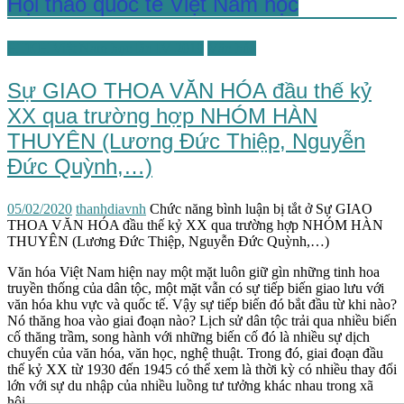
Hội thảo quốc tế Việt Nam học
HTKH Việt Nam học lần IV-2019
Văn hóa
Sự GIAO THOA VĂN HÓA đầu thế kỷ
XX qua trường hợp NHÓM HÀN
THUYÊN (Lương Đức Thiệp, Nguyễn
Đức Quỳnh,…)
05/02/2020
thanhdiavnh
Chức năng bình luận bị tắt
ở Sự GIAO
THOA VĂN HÓA đầu thế kỷ XX qua trường hợp NHÓM HÀN
THUYÊN (Lương Đức Thiệp, Nguyễn Đức Quỳnh,…)
Văn hóa Việt Nam hiện nay một mặt luôn giữ gìn những tinh hoa
truyền thống của dân tộc, một mặt vẫn có sự tiếp biến giao lưu với
văn hóa khu vực và quốc tế. Vậy sự tiếp biến đó bắt đầu từ khi nào?
Nó thăng hoa vào giai đoạn nào? Lịch sử dân tộc trải qua nhiều biến
cố thăng trầm, song hành với những biến cố đó là nhiều sự dịch
chuyển của văn hóa, văn học, nghệ thuật. Trong đó, giai đoạn đầu
thế kỷ XX từ 1930 đến 1945 có thể xem là thời kỳ có nhiều thay đổi
lớn với sự du nhập của nhiều luồng tư tưởng khác nhau trong xã
hội.