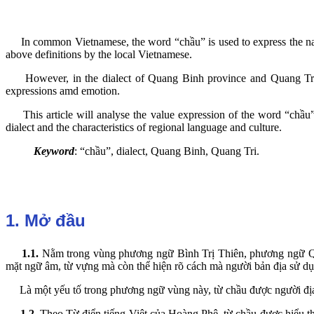
In common Vietnamese, the word “chầu” is used to express the name
above definitions by the local Vietnamese.
However, in the dialect of Quang Binh province and Quang Tri pro
expressions amd emotion.
This article will analyse the value expression of the word “chầu” 
dialect and the characteristics of regional language and culture.
Keyword
: “chầu”, dialect, Quang Binh, Quang Tri.
1. Mở đầu
1.1.
Nằm trong vùng phương ngữ Bình Trị Thiên, phương ngữ Quả
mặt ngữ âm, từ vựng mà còn thể hiện rõ cách mà người bản địa sử dụ
Là một yếu tố trong phương ngữ vùng này, từ chầu được người địa p
1.2.
Theo Từ điển tiếng Việt của Hoàng Phê, từ chầu được hiểu theo