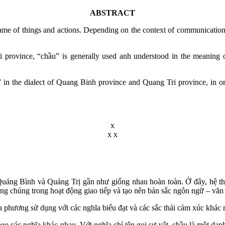
ABSTRACT
 of things and actions. Depending on the context of communication a
vince, “chầu” is generally used anh understood in the meaning of 
in the dialect of Quang Binh province and Quang Tri province, in orde
x
x x
ng Bình và Quảng Trị gần như giống nhau hoàn toàn. Ở đây, hệ thố
ng chúng trong hoạt động giao tiếp và tạo nên bản sắc ngôn ngữ – văn
hương sử dụng với các nghĩa biểu đạt và các sắc thái cảm xúc khác 
 các nghĩa khác nhau. Với nghĩa chỉ tên gọi sự vật, chầu là một danh từ