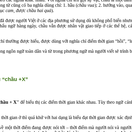
ộng từ cũng có ba nghĩa dùng chỉ: 1. hầu (
chầu vua
); 2. hướng vào, qua
ục cam, được chầu hai quả
).
ã được người Việt ở các địa phương sử dụng dù không phổ biến nhưng l
hẩu ngữ hàng ngày, chầu vẫn được nhân vật giao tiếp ở các thế hệ, cá
hường được hiểu, được dùng với nghĩa chỉ điểm thời gian “hồi”, “lúc
g ngôn ngữ toàn dân và từ trong phương ngữ mà người viết sẽ trình b
u “chầu +X”
chầu + X
” để biểu thị các điểm thời gian khác nhau. Tùy theo ngữ cản
thời gian ở thì quá khứ với hai dạng là biểu đạt thời gian được xác địn
một thời điểm đang được nói tới – thời điểm mà người nói và người n