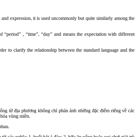
nd expression, it is used uncommonly but quite similarly among the
“period” , “time”, “day” and means the expectation with different
r to clarify the relationship between the standard language and the
ng từ địa phương không chỉ phản ánh những đặc điểm riêng về các
 hóa vùng miền.
nhau.
 các nghĩa: 1. buổi hát ả đào; 2. bữa ăn uống hoặc vui chơi giải trí;