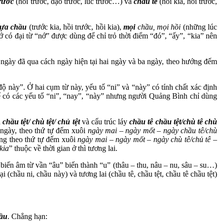
rước
(hồi trước, dạo trước, lúc trước…) và
chầu tê
(hồi kia, hồi trước,
ựa chầu
(trước kia, hồi trước, hồi kia),
mọi
chầu, mọi hồi
(những lúc
 có đại từ “nớ” được dùng để chỉ trỏ thời điểm “đó”, “ấy”, “kia” nên
 ngày đã qua cách ngày hiện tại hai ngày và ba ngày, theo hướng đếm
độ này”. Ở hai cụm từ này, yếu tố “ni” và “này” có tính chất xác định
thể có các yếu tố “ni”, “nay”, “này” nhưng người Quảng Bình chỉ dùng
à
chầu tệt/ chù tệt/ chủ tệt
và cấu trúc láy
chầu tê chầu tệt/chù tê chù
 ngày, theo thứ tự đếm xuôi
ngày mai – ngày mốt – ngày chầu tê/chù
cũng theo thứ tự đếm xuôi
ngày mai – ngày mốt – ngày chù tê/chủ tê –
kia
” thuộc về thời gian ở thì tương lai.
 biến âm từ vần “âu” biến thành “u” (thâu – thu, nâu – nu, sâu – su…)
i (chầu ni, chầu này) và tương lai (chầu tê, chầu tệt, chầu tê chầu tệt)
ầu
. Chẳng hạn: