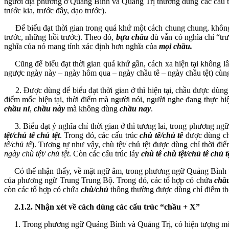
người địa phương ở Quảng Bình và Quảng Trị thường dùng các cấu 
trước kia, trước đây, dạo trước).
Để biểu đạt thời gian trong quá khứ một cách chung chung, không 
trước, những hồi trước). Theo đó,
bựa chầu
dù vẫn có nghĩa chỉ “trư
nghĩa của nó mang tính xác định hơn nghĩa của
mọi chầu.
Cũng để biểu đạt thời gian quá khứ gần, cách xa hiện tại không l
ngược ngày này – ngày hôm qua – ngày chầu tê – ngày chầu tệt) cùn
2. Được dùng để biểu đạt thời gian ở thì hiện tại, chầu được dùng
điểm mốc hiện tại, thời điểm mà người nói, người nghe đang thực hiệ
chầu ni
,
chầu này
mà không dùng
chầu nay
.
3. Biểu đạt ý nghĩa chỉ thời gian ở thì tương lai, trong phương ng
tệt/chủ tê chủ tệt
. Trong đó, các cấu trúc
chù tê/chủ tê
được dùng chỉ
tê/chủ tê
). Tương tự như vậy, chù tệt/ chủ tệt được dùng chỉ thời đi
ngày chù tệt/ chủ tệt
. Còn các cấu trúc láy
chù tê chù tệt/chủ tê chủ t
Có thể nhận thấy, về mặt ngữ âm, trong phương ngữ Quảng Bình 
của phương ngữ Trung Trung Bộ. Trong đó, các tổ hợp có chứa
chầ
còn các tổ hợp có chứa
chù/chủ
thông thường được dùng chỉ điểm thời g
2.1.2. Nhận xét về cách dùng các cấu trúc “chầu + X”
1. Trong phương ngữ Quảng Bình và Quảng Trị, có hiện tượng một 