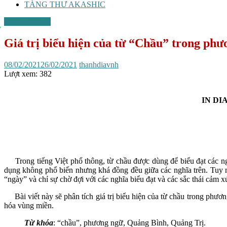
TÀNG THƯ AKASHIC
Ngôn ngữ học
Giá trị biểu hiện của từ “Chầu” trong ph
08/02/2021
26/02/2021
thanhdiavnh
Lượt xem:
382
IN DI
Trong tiếng Việt phổ thông, từ chầu được dùng để biểu đạt các nghĩ
dụng không phổ biến nhưng khá đồng đều giữa các nghĩa trên. Tuy n
“ngày” và chỉ sự chờ đợi với các nghĩa biểu đạt và các sắc thái cảm 
Bài viết này sẽ phân tích giá trị biểu hiện của từ chầu trong ph
hóa vùng miền.
Từ khóa
: “chầu”, phương ngữ, Quảng Bình, Quảng Trị.