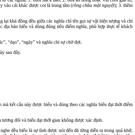
y vào cái khác được coi là trung tâm (
rồng chầu mặt nguyệt
); 3. thêm
ại khá đồng đều giữa các nghĩa chỉ tên gọi sự vật hiện tượng và chỉ
c địa bàn hiểu và dùng đúng tiêu điểm nghĩa, phù hợp thực tế khách
”, “dạo”, “ngày” và nghĩa chỉ sự chờ đợi.
ày sau đây.
h mà kết cấu này được hiểu và dùng theo các nghĩa biểu đạt thời điểm
h tương đối và biểu đạt thời gian không được xác định.
ghe đều hiểu là sự tình được nói đến đã từng diễn ra trong quá khứ,