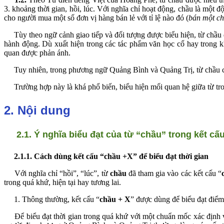
3. khoảng thời gian, hồi, lúc. Với nghĩa chỉ hoạt động, chầu là một đ
cho người mua một số đơn vị hàng bán lẻ với tỉ lệ nào đó (
bán một ch
Tùy theo ngữ cảnh giao tiếp và đối tượng được biểu hiện, từ chầu đ
hành động. Dù xuất hiện trong các tác phẩm văn học cổ hay trong k
quan được phản ánh.
Tuy nhiên, trong phương ngữ Quảng Bình và Quảng Trị, từ chầu chỉ t
Trường hợp này là khá phổ biến, biểu hiện mối quan hệ giữa từ tron
2. Nội dung
2.1. Ý nghĩa biểu đạt của từ “chầu” trong kết cấ
2.1.1. Cách dùng kết cấu “chầu +X” để biểu đạt thời gian
Với nghĩa chỉ “hồi”, “lúc”, từ
chầu
đã tham gia vào các kết cấu “
trong quá khứ, hiện tại hay tương lai.
1. Thông thường, kết cấu “
chầu + X
” được dùng để biểu đạt điểm 
Để biểu đạt thời gian trong quá khứ với một chuẩn mốc xác định về 