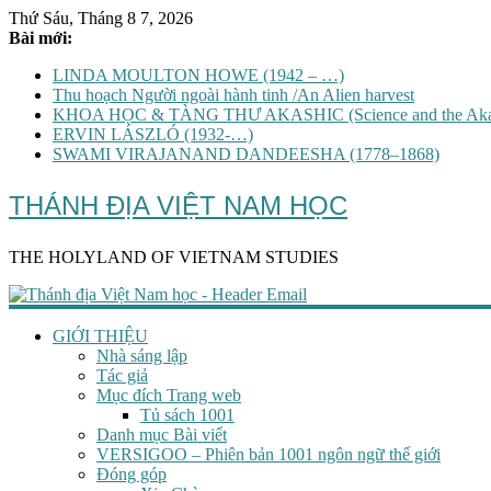
Thứ Sáu, Tháng 8 7, 2026
Bài mới:
LINDA MOULTON HOWE (1942 – …)
Thu hoạch Người ngoài hành tinh /An Alien harvest
KHOA HỌC & TÀNG THƯ AKASHIC (Science and the Akas
ERVIN LÁSZLÓ (1932-…)
SWAMI VIRAJANAND DANDEESHA (1778–1868)
THÁNH ĐỊA VIỆT NAM HỌC
THE HOLYLAND OF VIETNAM STUDIES
GIỚI THIỆU
Nhà sáng lập
Tác giả
Mục đích Trang web
Tủ sách 1001
Danh mục Bài viết
VERSIGOO – Phiên bản 1001 ngôn ngữ thế giới
Đóng góp