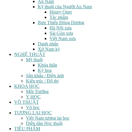
An Nam
Kỹ thuật của Người An Nam
Henry Oger
Tác phẩm
Bưu Thiếp Đông Dương
Hà Nội xưa
Sài Gòn xưa
Việt Nam xưa
Danh nhân
Xứ Nam kỳ
NGHỆ THUẬT
Mỹ thuật
Khỏa thân
Ký họa
Sân khấu / Điện ảnh
Kiến trúc / Đô thị
KHOA HỌC
Môi Trường
Y HỌC
VÕ THUẬT
Võ học
TƯƠNG LAI HỌC
Việt Nam tương lai học
Diễn dàn Học thuật
TIỂU PHẨM