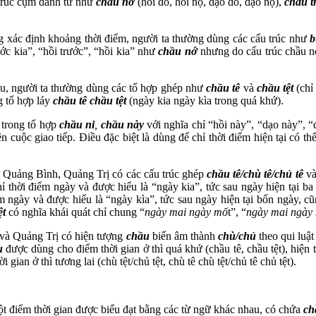
trúc cụm danh từ như
chầu nớ
(hồi đó, hồi nọ, dạo đó, dạo nọ),
chầu t
xác định khoảng thời điểm, người ta thường dùng các cấu trúc như
b
ớc kia”, “hồi trước”, “hồi kia” như
chầu nớ
nhưng do cấu trúc chầu nớ
âu, người ta thường dùng các tổ hợp ghép như
chầu tê
và
chầu tệt
(chỉ
g tổ hợp láy
chầu tê chầu tệt
(ngày kia ngày kìa trong quá khứ).
 trong tổ hợp
chầu ni
,
chầu này
với nghĩa chỉ “hồi này”, “dạo này”, “
n cuộc giao tiếp. Điều đặc biệt là dùng để chỉ thời điểm hiện tại có 
ữ Quảng Bình, Quảng Trị có các cấu trúc ghép
chầu tê/chù tê/chủ tê
v
 thời điểm ngày và được hiểu là “ngày kia”, tức sau ngày hiện tại ba
ểm ngày và được hiểu là “ngày kìa”, tức sau ngày hiện tại bốn ngày, 
ệt
có nghĩa khái quát chỉ chung “
ngày mai ngày mố
t”, “
ngày mai ngày 
và Quảng Trị có hiện tượng
chầu
biến âm thành
chù/chủ
theo qui luật
u
được dùng cho điểm thời gian ở thì quá khứ (chầu tê, chầu tệt), hiện tạ
ian ở thì tương lai (chù tệt/chủ tệt, chù tê chù tệt/chủ tê chủ tệt).
điểm thời gian được biểu đạt bằng các từ ngữ khác nhau, có chứa
ch