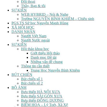
Đối thoại
Thầy, Bạn & tôi
SỰ KIỆN
WEB HYBRID – Nói & Nghe
Trường NGUYỄN BỈNH KHIÊM – Chiêu sinh
PGS.TS Sử học Nguyễn Mạnh Hùng
XÃ HỘI HỌC
DANH NHÂN
Người Việt Nam
Người Nước ngoài
SỰ KIỆN
Hội thảo khoa học
Giới thiệu Hội thảo
Danh mục Đề tài
Những vấn đề chung
Thông tin cần thiết
Trung Học Nguyễn Bỉnh Khiêm
BÚT CHIẾN
Bút chiến số 1
Bút chiến số 2
BỘ ẢNH
Bưu thiếp HÀ NỘI XƯA
Bưu thiếp SÀI GÒN XƯA
Bưu thiếp ĐÔNG DƯƠNG
BIẾM HOẠ – Lý Toét, Xã Xệ