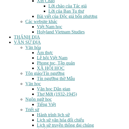
Xin Chào
Lời chào của Tác giả
Lời của Ban Tu thư
Bài viết của Độc giả bốn phương
Các website khác
Việt Nam học
Holyland Vietnam Studies
THÁNH ĐỊA
VĂN SỬ ĐỊA
Văn hóa
Ẩm thực
Lễ hội Việt Nam
Phong tục, Tập quán
XÃ HỘI HỌC
Tôn giáo/Tín ngưỡng
Tín ngưỡng thờ Mẫu
Văn học
Văn học Dân gian
Thơ Mới (1932-1945)
Ngôn ngữ học
Tiếng Việt
Triết sử
Hành trình lịch sử
Lịch sử văn hóa đối chiếu
Lịch sử truyền thông đại chúng