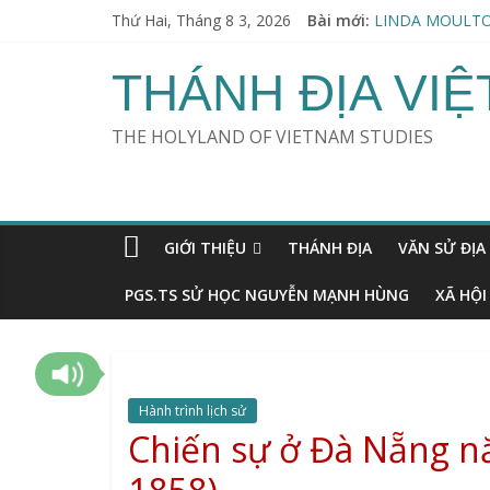
Thứ Hai, Tháng 8 3, 2026
Bài mới:
LINDA MOULTO
Thu hoạch Người
KHOA HỌC & TÀN
THÁNH ĐỊA VI
ERVIN LÁSZLÓ (
SWAMI VIRAJA
THE HOLYLAND OF VIETNAM STUDIES
GIỚI THIỆU
THÁNH ĐỊA
VĂN SỬ ĐỊA
PGS.TS SỬ HỌC NGUYỄN MẠNH HÙNG
XÃ HỘI
Hành trình lịch sử
Chiến sự ở Đà Nẵng nă