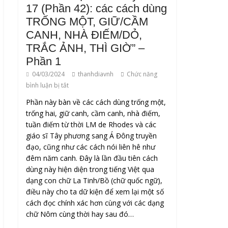
17 (Phần 42): các cách dùng
TRỐNG MỘT, GIỮ/CẦM
CANH, NHÀ ĐIẾM/DỎ,
TRẮC ẢNH, THÌ GIỜ” –
Phần 1
04/03/2024
thanhdiavnh
Chức năng
bình luận bị tắt
Phần này bàn về các cách dùng trống một,
trống hai, giữ canh, cầm canh, nhà điếm,
tuần điếm từ thời LM de Rhodes và các
giáo sĩ Tây phương sang Á Đông truyền
đạo, cũng như các cách nói liên hê như
đêm năm canh. Đây là lần đầu tiên cách
dùng này hiện diện trong tiếng Việt qua
dạng con chữ La Tinh/Bồ (chữ quốc ngữ),
điều này cho ta dữ kiện để xem lại một số
cách đọc chính xác hơn cùng với các dạng
chữ Nôm cùng thời hay sau đó…