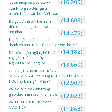
(16.200)
Sự du nhập và ảnh hưởng
của Nho giáo đến giá trị
truyền thống văn hóa Việt Nam
(14.603)
Bộ gõ cơ thể từ khái niệm
đến ứng dụng trong giáo dục
âm nhạc
(14.472)
Nguồn gốc, quá trình hình
thành và phát triển của tín ngưỡng thờ Mẫu
(14.182)
Đặc sắc ngôn ngữ nghệ thuật
Nguyễn Tuân qua tùy bút
Người Lái Đò Sông Đà
(13.660)
CHỮ VIỆT NHANH & CHỮ VN
SONG SONG 4.0 có đúng NGUYÊN TẮC ÂM VỊ
HỌC hay không? – Phần 1
(12.907)
Vai trò của gia đình trong
giáo dục nhân cách thế hệ trẻ
(12.023)
VĂN HÓA XƯNG HÔ trong
GIAO TIẾP
(11.868)