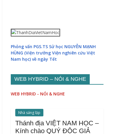
Phỏng vấn PGS.TS Sử học NGUYỄN MẠNH
HÙNG (Viện trưởng Viện nghiên cứu Việt
Nam học) về ngày Tết
WEB HYBRID – NÓI & NGHE
WEB HYBRID - NÓI & NGHE
Nhà sáng lập
Thánh địa VIỆT NAM HỌC –
Kính chào QUÝ ĐỘC GIẢ