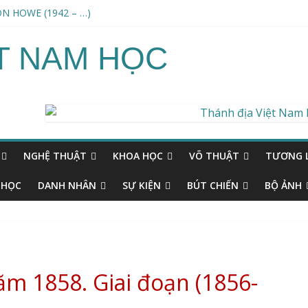
N HOWE (1942 – …)
 ngoài hành tinh /An Alien harvest
G THƯ AKASHIC (Science and the Akashic field) – ERWIN LASZLO
ỆT NAM HỌC
1932-…)
NAND DANDEESHA (1778–1868)
NGHỆ THUẬT
KHOA HỌC
VÕ THUẬT
TƯƠNG L
 HỌC
DANH NHÂN
SỰ KIỆN
BÚT CHIẾN
BỘ ẢNH
m 1858. Giai đoạn (1856-