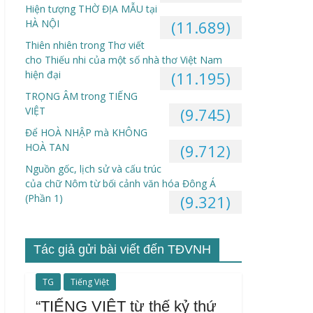
Hiện tượng THỜ ĐỊA MẪU tại
HÀ NỘI
(11.689)
Thiên nhiên trong Thơ viết
cho Thiếu nhi của một số nhà thơ Việt Nam
hiện đại
(11.195)
TRỌNG ÂM trong TIẾNG
VIỆT
(9.745)
Để HOÀ NHẬP mà KHÔNG
HOÀ TAN
(9.712)
Nguồn gốc, lịch sử và cấu trúc
của chữ Nôm từ bối cảnh văn hóa Đông Á
(Phần 1)
(9.321)
Tác giả gửi bài viết đến TĐVNH
TG
Tiếng Việt
“TIẾNG VIỆT từ thế kỷ thứ