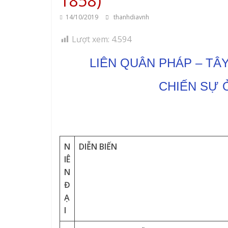
1858)
14/10/2019
thanhdiavnh
Lượt xem:
4.594
LIÊN QUÂN PHÁP – TÂ
CHIẾN SỰ 
N
DIỄN BIẾN
IÊ
N
Đ
Ạ
I