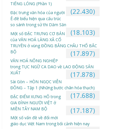
TIẾNG LÓNG (Phần 1)
(22.430)
Đặc trưng văn hóa của người
Ê-đê biểu hiện qua cấu trúc
so sánh trong sử thi Dăm Săn
(18.103)
Một số ĐẶC TRƯNG CƠ BẢN
của VĂN HOÁ LÀNG XÃ CỔ
TRUYỀN ở vùng ĐỒNG BẰNG CHÂU THỔ BẮC
BỘ
(17.897)
VĂN HOÁ NÔNG NGHIỆP
trong TỤC NGỮ CA DAO về LAO ĐỘNG SẢN
XUẤT
(17.878)
Sài Gòn – HÒN NGỌC VIỄN
ĐÔNG – Tập 1 (Những bước chân hóa thạch)
(17.688)
ĐẶC ĐIỂM XƯNG HÔ trong
GIA ĐÌNH NGƯỜI VIỆT ở
MIỀN TÂY NAM BỘ
(17.187)
Một số vấn đề về đổi mới
giáo dục Việt Nam trong bối cảnh hiện nay