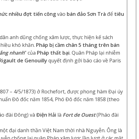
hức nhiều đợt tiến công
vào
bán đảo Sơn Trà
để
tiêu
 dân anh dũng chống xâm lược, thực hiện kế sách
nhiều khó khăn.
Pháp bị cầm chân 5 tháng
trên bán
hắng nhanh
” của
Pháp thất bại
. Quân Pháp lại nhiễm
Rigault de Genouilly
quyết định gởi báo cáo về Paris
807 – 4/5/1873) ở Rochefort, được phong hàm Đại úy
Chuẩn Đô đốc năm 1854, Phó Đô đốc năm 1858 (theo
áo đài Đông) và
Điện Hải
là
Fort de Ouest
(Pháo đài
một đại danh thần Việt Nam thời nhà Nguyễn. Ông là
uyễn chống lại quân Pháp xâm lược lần lượt ở các mặt