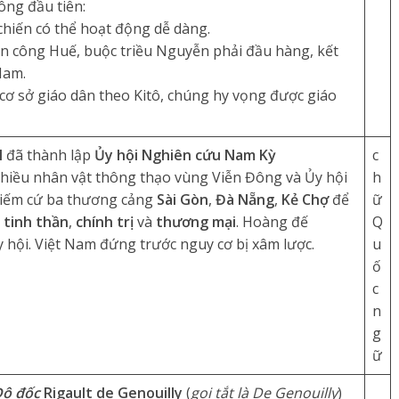
ông đầu tiên:
chiến có thể hoạt động dễ dàng.
n công Huế, buộc triều Nguyễn phải đầu hàng, kết
Nam.
cơ sở giáo dân theo Kitô, chúng hy vọng được giáo
I
đã thành lập
Ủy hội Nghiên cứu Nam Kỳ
c
hiều nhân vật thông thạo vùng Viễn Đông và Ủy hội
h
chiếm cứ ba thương cảng
Sài Gòn
,
Đà Nẵng
,
Kẻ Chợ
để
ữ
n
tinh thần
,
chính trị
và
thương mại
. Hoàng đế
Q
y hội. Việt Nam đứng trước nguy cơ bị xâm lược.
u
ố
c
n
g
ữ
ô đốc
Rigault de Genouilly
(
gọi tắt là De Genouilly
)