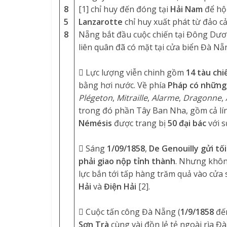
8
[1] chỉ huy đến đóng tại
Hải Nam
để hộ
5
Lanzarotte
chỉ huy xuất phát từ đảo 
8
Nẵng bắt đầu cuộc chiến tại Đông Dươ
liên quân đã có mặt tại cửa biển Đà Nẵ
 Lực lượng viễn chinh gồm
14 tàu chi
bằng hơi nước. Về phía
Pháp có những
Plégeton
,
Mitraille
,
Alarme
,
Dragonne
,
trong đó phần Tây Ban Nha, gồm cả lín
Némésis
được trang bị
50 đại bác
với s
 Sáng
1/09/1858
,
De Genouilly
gửi tố
phải giao nộp tỉnh thành
. Nhưng không
lực bắn tới tấp hàng trăm quả vào cửa
Hải
và
Điện Hải
[2].
 Cuộc tấn công Đà Nẵng (
1/9/1858
đế
Sơn Trà
cùng vài đồn lẻ tẻ ngoài rìa 