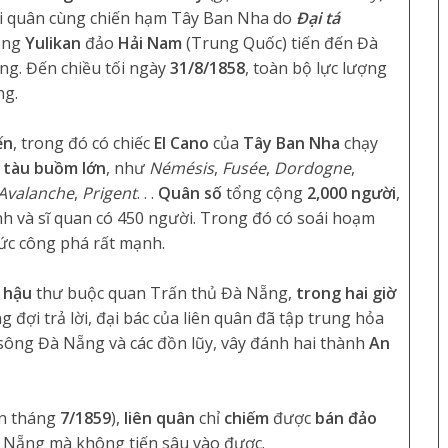
i quân cùng chiến hạm Tây Ban Nha do
Đại tá
cảng
Yulikan
đảo
Hải Nam
(Trung Quốc) tiến đến Đà
ng. Đến chiều tối ngày
31/8/1858
, toàn bộ lực lượng
ng.
ến
, trong đó có chiếc
El Cano
của
Tây Ban Nha
chạy
 tàu buồm lớn
, như
Némésis
,
Fusée
,
Dordogne
,
Avalanche
,
Prigent
. . .
Quân số
tổng cộng
2,000 người
,
h và sĩ quan có 450 người. Trong đó có soái hoạm
ức công phá rất mạnh.
i hậu
thư buộc quan Trấn thủ Đà Nẵng,
trong hai giờ
 đợi trả lời, đại bác của liên quân đã tập trung hỏa
 sông Đà Nẵng và các đồn lũy, vây đánh hai thành
An
n tháng
7/1859
),
liên quân
chỉ
chiếm
được
bán đảo
Đà Nẵng mà không tiến sâu vào được.