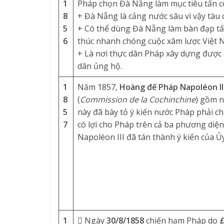
1
Pháp chọn
Đà Nẵng làm mục tiêu tấn c
8
+ Đà Nẵng là cảng nước sâu vì vậy tàu 
5
+ Có thể dùng Đà Nẵng làm bàn đạp tấ
6
thúc nhanh chóng cuộc xâm lược Việt 
+ Là nơi thực dân Pháp xây dựng được 
dân ủng hộ.
1
Năm 1857,
Hoàng đế Pháp Napoléon II
8
(
Commission de la Cochinchine
) gồm n
5
này đã bày tỏ ý kiến nước Pháp phải 
7
có lợi cho Pháp trên cả ba phương diệ
Napoléon III đã tán thành ý kiến của Ủ
1
 Ngày
30/8/1858
chiến hạm Pháp do
Đ