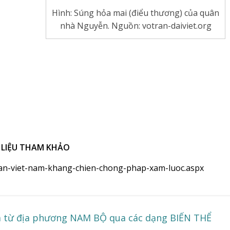
Hình: Súng hỏa mai (điểu thương) của quân
nhà Nguyễn. Nguồn: votran-daiviet.org
 LIỆU THAM KHẢO
-dan-viet-nam-khang-chien-chong-phap-xam-luoc.aspx
từ địa phương NAM BỘ qua các dạng BIẾN THỂ