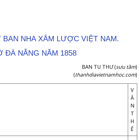
Y BAN NHA XÂM LƯỢC VIỆT NAM.
Ở ĐÀ NẴNG NĂM 1858
BAN TU THƯ (
sưu tầm
)
(
thanhdiavietnamhoc.com
)
V
Ă
N
T
H
Ể