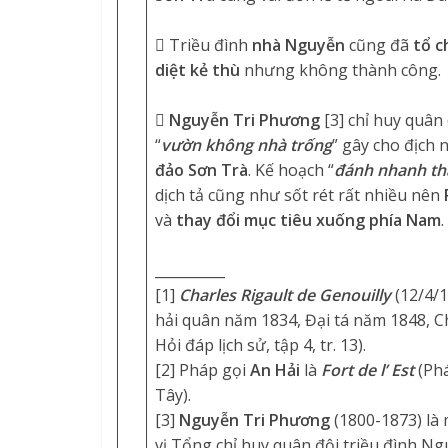
 Triều đình
nhà Nguyễn
cũng đã
tổ c
diệt kẻ thù
nhưng không thành công.

Nguyễn Tri Phương
[3] chỉ huy quân
“
vườn không nhà trống
” gây cho địch 
đảo Sơn Trà
. Kế hoạch “
đánh nhanh t
dịch tả cũng như sốt rét rất nhiều nên
và
thay đổi mục tiêu xuống phía Nam
.
__________
[1]
Charles Rigault de Genouilly
(12/4/1
hải quân năm 1834, Đại tá năm 1848, 
Hỏi đáp lịch sử, tập 4, tr. 13).
[2] Pháp gọi
An Hải
là
Fort de l’ Est
(Ph
Tây).
[3]
Nguyễn Tri Phương
(1800-1873) là 
vị Tổng chỉ huy quân đội triều đình Ng