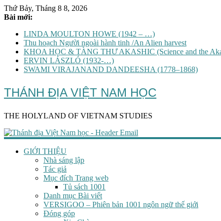
Thứ Bảy, Tháng 8 8, 2026
Bài mới:
LINDA MOULTON HOWE (1942 – …)
Thu hoạch Người ngoài hành tinh /An Alien harvest
KHOA HỌC & TÀNG THƯ AKASHIC (Science and the Akas
ERVIN LÁSZLÓ (1932-…)
SWAMI VIRAJANAND DANDEESHA (1778–1868)
THÁNH ĐỊA VIỆT NAM HỌC
THE HOLYLAND OF VIETNAM STUDIES
GIỚI THIỆU
Nhà sáng lập
Tác giả
Mục đích Trang web
Tủ sách 1001
Danh mục Bài viết
VERSIGOO – Phiên bản 1001 ngôn ngữ thế giới
Đóng góp