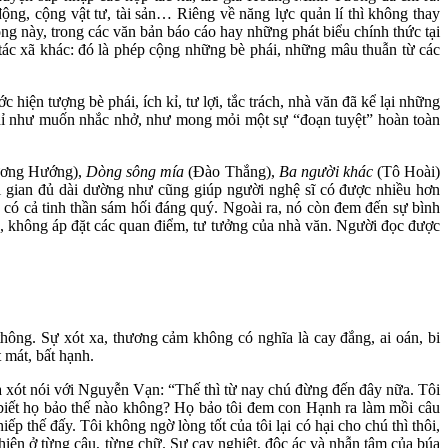
ng, cộng vật tư, tài sản… Riêng về năng lực quản lí thì không thay
ộng này, trong các văn bản báo cáo hay những phát biểu chính thức tại
 tác xã khác: đó là phép cộng những bè phái, những mâu thuẫn từ các
iện tượng bè phái, ích kỉ, tư lợi, tắc trách, nhà văn đã kể lại những
u chỉ như muốn nhắc nhở, như mong mỏi một sự “đoạn tuyệt” hoàn toàn
ơng Hướng),
Dòng sông mía
(Đào Thắng),
Ba người khác
(Tô Hoài)
ời gian đủ dài dường như cũng giúp người nghệ sĩ có được nhiều hơn
à có cả tinh thần sám hối đáng quý. Ngoài ra, nó còn đem đến sự bình
nh, không áp đặt các quan điểm, tư tưởng của nhà văn. Người đọc được
ng. Sự xót xa, thương cảm không có nghĩa là cay đắng, ai oán, bi
 mát, bất hạnh.
a xót nói với Nguyễn Vạn: “Thế thì từ nay chú đừng đến đây nữa. Tôi
iết họ bảo thế nào không? Họ bảo tôi đem con Hạnh ra làm mồi câu
 thế đấy. Tôi không ngờ lòng tốt của tôi lại có hại cho chú thì thôi,
hiện ở từng câu, từng chữ. Sự cay nghiệt, độc ác và nhẫn tâm của búa