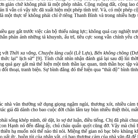
ơn giản chứ không phải là một phép nhân. Cộng ruộng đất, cộng lao độ
n lí vẫn có vậy tức đã xuất hiện một phép tính trừ. Và, có một phép c
là một thực tế không phải chỉ ở riêng Thanh Bình và trong nhiều hợp
gay gắt trước việc cán bộ thiếu năng lực; không quá cay nghiệt trước h
ng thắn phản ánh những tả khuynh, ấu trĩ, tiêu cực song vẫn chính yế
g với
Thời xa vắng
,
Chuyện làng cuội
(Lê Lựu),
Bến không chồng
(Dư
ức lại” lịch sử” [9]. Tính chất nhìn nhận đánh giá lại sau độ lùi th
ng quá gay gắt mà thể hiện một tinh thần lạc quan, tinh thần học tập v
đối thoại, tranh biện. Sự bình đẳng đó thể hiện qua “thái độ” bình tĩ
nhà văn thường sử dụng giọng ngậm ngùi, thương xót, nhiều cảm thô
ác giả đã dành cho bao cuộc đời chân lấm tay bùn nhiều thiệt thòi, mất
i sống khép mình, dè dặt, lo sợ dư luận, điều tiếng. Chị đã phải chu
con Hạnh nó đến đằng ấy, chú cháu quấn quýt cũng đỡ. Vậy mà chú b
ên hạ muốn nói thế nào thì nói. Miệng thế gian nó bạc bẽo khủng khiếp
 uất ức, buồn tủi của nhân vật, có bao thương cảm của nhà văn đã để 