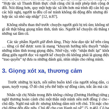
“Hợp tác xã Thanh Bình thực chất cũng chỉ là một phép tính cộng đ
đổi. Nói đúng hơn, quy một hợp tác xã lớn hơn mà trình độ cán bộ quả
các hội nghị, người ta đều cố né tránh không đả động đến nhưng đó 
hợp tác xã nhỏ sáp nhập” [12, tr.87].
Không nhiều than thở trước chuyện người giỏi bị trù úm; không nhiều 
gì rất thật bằng giọng trầm tĩnh, tỉnh táo. Người kể chuyện dù thẳ
những sai lầm cũ.
Các tác phẩm
Người giữ đình làng
,
Thủy hỏa đạo tặc
kể trên cùn
… từng có thể được xem là mang “khuynh hướng tiểu thuyết “nhận th
những trầm tĩnh trong giọng điệu. Nhờ vậy, việc “nhận thức lại” khô
đẳng giữa người đọc và người kể chuyện dù không phải là giọng điệu 
“trao quyền” tự đưa ra những đánh giá, nhìn nhận cho riêng mình.
3. Giọng xót xa, thương cảm
Trước những bi kịch, nỗi niềm buồn khổ của người nông dân, các 
quan, tuyệt vọng. Ở đó chủ yếu thể hiện sự đồng cảm, trắc ẩn mà các t
Nhân vật chị Nhân trong
Bến không chồng
(Dương Hướng) từng phả
nghĩ thương hoàn cảnh chú một thân một mình nên mới đồng ý cho 
chú đấy. Nghĩ mà uất ức nhưng không dám nói với chú. Tôi mặc cho thi
chú đừng đến đây nữa. Chú để cho con Hạnh nó về” [5, tr.46]. Có bao