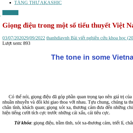
TÀNG THƯ AKASHIC
Văn học
Giọng điệu trong một số tiểu thuyết Việt N
03/07/2020
29/09/2022
thanhdiavnh
Bài viết nghiên cứu khoa học (2
Lượt xem:
893
The tone in some Vietna
Có thể nói, giọng điệu đã góp phần quan trọng tạo nên giá trị của 
nhuần nhuyễn và đôi khi giao thoa với nhau. Tựu chung, chúng ta thư
chân tình, khách quan; giọng xót xa, thương cảm đưa đến những chia
hiện tiếng cười tích cực trước những cái xấu, cái tiêu cực.
Từ khóa
: giọng điệu, trầm tĩnh, xót xa-thương cảm, triết lí, c