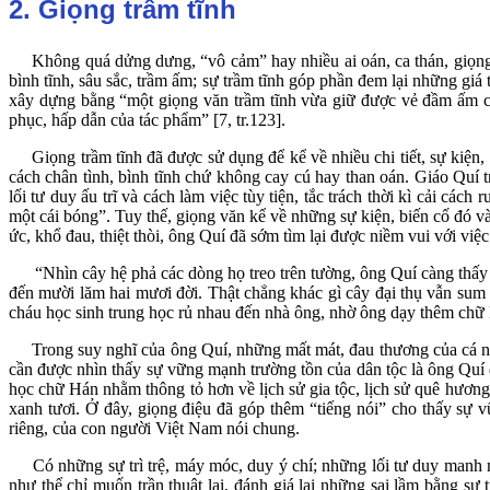
2. Giọng trầm tĩnh
Không quá dửng dưng, “vô cảm” hay nhiều ai oán, ca thán, giọng điệ
bình tĩnh, sâu sắc, trầm ấm; sự trầm tĩnh góp phần đem lại những gi
xây dựng bằng “một giọng văn trầm tĩnh vừa giữ được vẻ đầm ấm ch
phục, hấp dẫn của tác phẩm” [7, tr.123].
Giọng trầm tĩnh đã được sử dụng để kể về nhiều chi tiết, sự kiện, b
cách chân tình, bình tĩnh chứ không cay cú hay than oán. Giáo Quí 
lối tư duy ấu trĩ và cách làm việc tùy tiện, tắc trách thời kì cải c
một cái bóng”. Tuy thế, giọng văn kể về những sự kiện, biến cố đó v
ức, khổ đau, thiệt thòi, ông Quí đã sớm tìm lại được niềm vui với việc
“Nhìn cây hệ phả các dòng họ treo trên tường, ông Quí càng thấy yê
đến mười lăm hai mươi đời. Thật chẳng khác gì cây đại thụ vẫn sum 
cháu học sinh trung học rủ nhau đến nhà ông, nhờ ông dạy thêm chữ H
Trong suy nghĩ của ông Quí, những mất mát, đau thương của cá nhân k
cần được nhìn thấy sự vững mạnh trường tồn của dân tộc là ông Quí
học chữ Hán nhằm thông tỏ hơn về lịch sử gia tộc, lịch sử quê hương,
xanh tươi. Ở đây, giọng điệu đã góp thêm “tiếng nói” cho thấy sự 
riêng, của con người Việt Nam nói chung.
Có những sự trì trệ, máy móc, duy ý chí; những lối tư duy manh mú
như thể chỉ muốn trần thuật lại, đánh giá lại những sai lầm bằng sự 