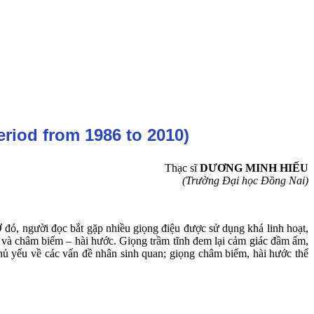
eriod from 1986 to 2010)
Thạc sĩ
DƯƠNG MINH HIẾU
(Trường Đại học Đồng Nai)
 đó, người đọc bắt gặp nhiều giọng điệu được sử dụng khá linh hoạt,
lí và châm biếm – hài hước. Giọng trầm tĩnh đem lại cảm giác đầm ấm,
chủ yếu về các vấn đề nhân sinh quan; giọng châm biếm, hài hước thể