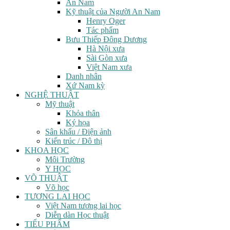
An Nam
Kỹ thuật của Người An Nam
Henry Oger
Tác phẩm
Bưu Thiếp Đông Dương
Hà Nội xưa
Sài Gòn xưa
Việt Nam xưa
Danh nhân
Xứ Nam kỳ
NGHỆ THUẬT
Mỹ thuật
Khỏa thân
Ký họa
Sân khấu / Điện ảnh
Kiến trúc / Đô thị
KHOA HỌC
Môi Trường
Y HỌC
VÕ THUẬT
Võ học
TƯƠNG LAI HỌC
Việt Nam tương lai học
Diễn dàn Học thuật
TIỂU PHẨM