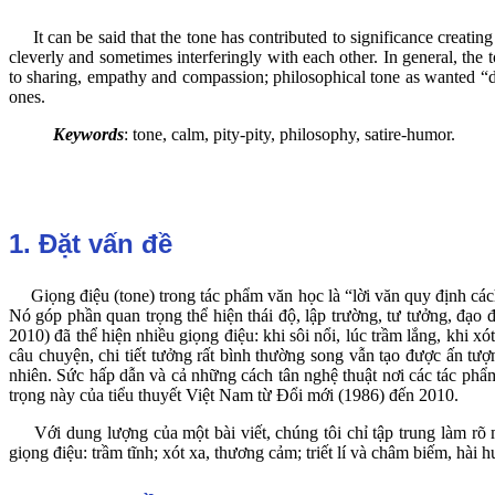
It can be said that the tone has contributed to significance creating
cleverly and sometimes interferingly with each other. In general, the 
to sharing, empathy and compassion; philosophical tone as wanted “dia
ones.
Keywords
: tone, calm, pity-pity, philosophy, satire-humor.
1. Đặt vấn đề
Giọng điệu (tone) trong tác phẩm văn học là “lời văn quy định cách 
Nó góp phần quan trọng thể hiện thái độ, lập trường, tư tưởng, đạo 
2010) đã thể hiện nhiều giọng điệu: khi sôi nổi, lúc trầm lắng, khi xó
câu chuyện, chi tiết tưởng rất bình thường song vẫn tạo được ấn tượ
nhiên. Sức hấp dẫn và cả những cách tân nghệ thuật nơi các tác phẩm
trọng này của tiểu thuyết Việt Nam từ Đổi mới (1986) đến 2010.
Với dung lượng của một bài viết, chúng tôi chỉ tập trung làm rõ m
giọng điệu: trầm tĩnh; xót xa, thương cảm; triết lí và châm biếm, hài h