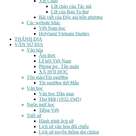
Xin Chào
Lời chào của Tác giả
Lời của Ban Tu thư
Bài viết của Độc giả bốn phương
Các website khác
Việt Nam học
Holyland Vietnam Studies
THÁNH ĐỊA
VĂN SỬ ĐỊA
Văn hóa
Ẩm thực
Lễ hội Việt Nam
Phong tục, Tập quán
XÃ HỘI HỌC
Tôn giáo/Tín ngưỡng
Tín ngưỡng thờ Mẫu
Văn học
Văn học Dân gian
Thơ Mới (1932-1945)
Ngôn ngữ học
Tiếng Việt
Triết sử
Hành trình lịch sử
Lịch sử văn hóa đối chiếu
Lịch sử truyền thông đại chúng