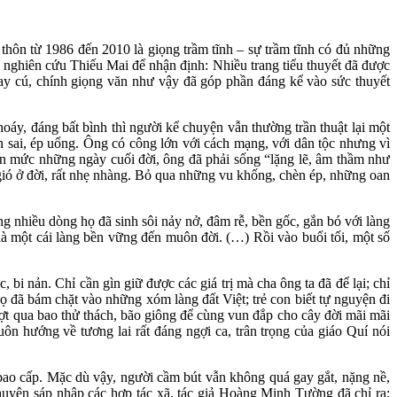
thôn từ 1986 đến 2010 là giọng trầm tĩnh – sự trầm tĩnh có đủ những
à nghiên cứu Thiếu Mai để nhận định: Nhiều trang tiểu thuyết đã được
ay cú, chính giọng văn như vậy đã góp phần đáng kể vào sức thuyết
oáy, đáng bất bình thì người kể chuyện vẫn thường trần thuật lại một
sai, ép uổng. Ông có công lớn với cách mạng, với dân tộc nhưng vì
, đến mức những ngày cuối đời, ông đã phải sống “lặng lẽ, âm thầm như
 gió ở đời, rất nhẹ nhàng. Bỏ qua những vu khống, chèn ép, những oan
 nhiều dòng họ đã sinh sôi nảy nở, đâm rễ, bền gốc, gắn bó với làng
là một cái làng bền vững đến muôn đời. (…) Rồi vào buổi tối, một số
i nản. Chỉ cần gìn giữ được các giá trị mà cha ông ta đã để lại; chỉ
đã bám chặt vào những xóm làng đất Việt; trẻ con biết tự nguyện đi
vượt qua bao thử thách, bão giông để cùng vun đắp cho cây đời mãi mãi
n hướng về tương lai rất đáng ngợi ca, trân trọng của giáo Quí nói
bao cấp. Mặc dù vậy, người cầm bút vẫn không quá gay gắt, nặng nề,
chuyện sáp nhập các hợp tác xã, tác giả Hoàng Minh Tường đã chỉ ra: