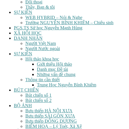
Đối thoại
Thầy, Bạn & tôi
SỰ KIỆN
WEB HYBRID – Nói & Nghe
Trường NGUYỄN BỈNH KHIÊM – Chiêu sinh
PGS.TS Sử học Nguyễn Mạnh Hùng
XÃ HỘI HỌC
DANH NHÂN
Người Việt Nam
Người Nước ngoài
SỰ KIỆN
Hội thảo khoa học
Giới thiệu Hội thảo
Danh mục Đề tài
Những vấn đề chung
Thông tin cần thiết
Trung Học Nguyễn Bỉnh Khiêm
BÚT CHIẾN
Bút chiến số 1
Bút chiến số 2
BỘ ẢNH
Bưu thiếp HÀ NỘI XƯA
Bưu thiếp SÀI GÒN XƯA
Bưu thiếp ĐÔNG DƯƠNG
BIẾM HOẠ – Lý Toét, Xã Xệ