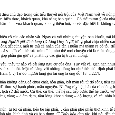
u chủ đạo trong các tiểu thuyết nổi trội của Việt Nam viết về nông 
á trị hiện thực, khách quan, khả năng bao quát… Có thể mượn ý của nh
ân tình, vừa khách quan, không thêm bớt, tô vẽ, đặc biệt là không c
iến cố của các nhân vật. Ngay cả với những chuyện oan khuất, trái kh
trong
Người giữ đình làng
(Dương Duy Ngữ) từng phải chịu nhiều oan 
ách ruộng đất cùng mối tư thù cá nhân của tên Thuần mà thành ra có tội
à cả sau đó vẫn hết sức trầm tĩnh, như thể mọi chuyện chỉ là chút sóng
 góp phần gìn giữ và phát huy các giá trị truyền thống.
u, thấy tự hào về cái làng ngụ cư của ông. Tuy vất vả, gian nan nhưng
suê xanh tốt. Một cái làng với những dòng họ như thế nhất định phải 
án. (…) Từ đó, người làng gọi lại ông là ông đồ” [8, tr.227].
hông đáng để chua chát, hờn giận, bất mãn rồi từ đó sống tiêu cực, b
 đã thực sự hạnh phúc, mãn nguyện. Những cây hệ phả của các dòng họ 
 lịch sử đất nước. Cứ thế, cứ thế, thế hệ sau tiếp bước thế hệ trước, 
vững vàng – điềm đạm, tấm lòng khoan dung – độ lượng và cái nhìn luô
n, tư lợi cá nhân, kéo bè lập phái… cần phải phê phán thời kinh tế 
tỉnh táo, bình tĩnh và cả bao dung. Ở
Thủy hỏa đạo tặc
, khi nói đến 