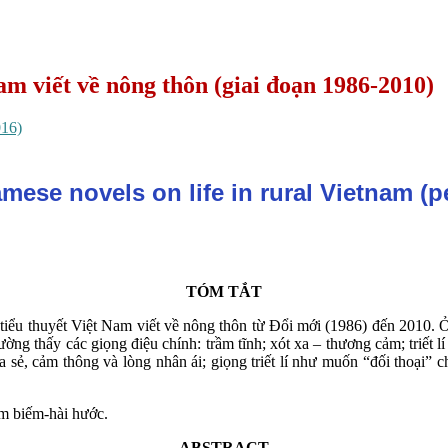
am viết về nông thôn (giai đoạn 1986-2010)
016)
mese novels on life in rural Vietnam (p
TÓM TẮT
tiểu thuyết Việt Nam viết về nông thôn từ Đổi mới (1986) đến 2010. Ở
ờng thấy các giọng điệu chính: trầm tĩnh; xót xa – thương cảm; triết 
 sẻ, cảm thông và lòng nhân ái; giọng triết lí như muốn “đối thoại” 
hâm biếm-hài hước.
ABSTRACT