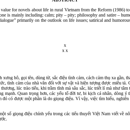
 value for novels about life in rural Vietnam from the Reform (1986) t
tone is mainly including: calm; pity – pity; philosophy and satire – hum
logue” primarily on the outlook on life issues; satirical and humorous 
x
x x
xưng hô, gọi tên, dùng từ, sắc điệu tình cảm, cách cảm thụ xa gần, th
đức, tình cảm của nhà văn đối với sự vật và hiện tượng được miêu tả. C
t thương, lúc trào tiếu, khi trầm tĩnh mà sâu sắc, lúc triết lí mà như 
ng mạnh. Quan trọng hơn, các yếu tố đời tư, bi kịch cá nhân, dòng ý 
 đó có được một phần là do giọng điệu. Vì vậy, việc tìm hiểu, nghiên
ột số giọng điệu chính yếu trong các tiểu thuyết Việt Nam viết về nô
ước.