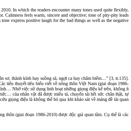
o 2010. In which the readers encounter many tones used quite flexibly,
or. Calmness feels warm, sincere and objective; tone of pity-pity leads
tone express positive laugh for the bad things as well as the negative
ân sơ, thành kính hay suồng sã, ngợi ca hay châm biếm…” [3, tr.135].
ác tiểu thuyết tiêu biểu viết về nông thôn Việt Nam (giai đoạn 1986-
tâm tình… Nhờ việc sử dụng linh hoạt những giọng điệu kể trên, không ít
thức… của nhân vật đã được miêu tả, chuyển tải hết sức chân thật, tự
 cứu giọng điệu là không thể bỏ qua khi khảo sát về mảng đề tài quan
ng thôn (giai đoạn 1986-2010) được độc giả quan tâm. Cụ thể là các