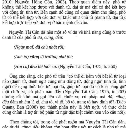
2010; Nguyễn Hồng Cổn, 2003). Theo quan điểm này, phó từ
không thể kết hợp dược với danh từ, đại từ mà chỉ có thể kết hợp
với động từ, tính từ. Bên cạnh đó cũng có quan điểm cho rằng, phó
từ có thể kết hợp với các đơn vị khác như chủ từ (danh từ, đại từ);
kết hợp trực tiếp với đơn vị ở bậc mệnh đề, câu.
Nguyễn Tài Cẩn đã nêu một số ví dụ về khả năng dùng ở trước
danh từ của phó từ
đã, cũng, đều
:
(Ngày mai)
đã
chủ nhật rồi;
(Anh ta)
cũng
tổ trưởng như tôi;
(Hai cụ)
đều
69 tuổi cả.
(Nguyễn Tài Cẩn, 1975, tr. 260)
Ông cho rằng, các phó từ trên “có thể đi kèm với bất kì từ loại
nào (danh từ, danh ngữ cũng như động từ, động ngữ, tính từ, tính
ngữ) để dạng thức hóa từ loại đó, giúp từ loại đó có khả năng giữ
một chức vụ cú pháp nào đấy (Nguyễn Tài Cẩn, 1975, tr. 263)
nhưng rất khó mà gọi tên cái chức vụ cú pháp mà
đã, cũng,
đều
đảm nhiệm là gì, chủ tố, vị tố, bổ tố, trạng tố hay định tố? (Diệp
Quang Ban (2008) gọi thành phần này là
biệt ngữ
, về thực chất
cũng chính là trợ từ: bộ phận từ ngữ đặc biệt chêm xen vào câu nói).
Theo chúng tôi, trong các phát ngôn mà Nguyễn Tài Cẩn dẫn,
các từ
đã, cũng, đều
không còn hoạt động với tư cách là phó từ mà