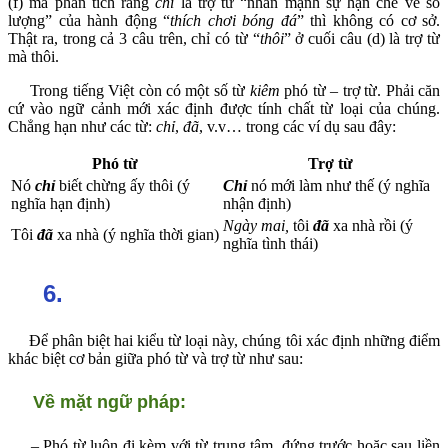
(f) mà phân tích rằng
chỉ
là trợ từ “nhấn mạnh sự hạn chế về số
lượng” của hành động “
thích chơi bóng đá
” thì không có cơ sở.
Thật ra, trong cả 3 câu trên, chỉ có từ “
thôi
” ở cuối câu (d) là trợ từ
mà thôi.
Trong tiếng Việt còn có một số từ
kiêm
phó từ – trợ từ. Phải căn
cứ vào ngữ cảnh mới xác định được tính chất từ loại của chúng.
Chẳng hạn như các từ:
chỉ
,
đã
, v.v… trong các ví dụ sau đây:
Phó từ
Trợ từ
Nó
chỉ
biết chừng ấy thôi (ý
Chỉ
nó mới làm như thế (ý nghĩa
nghĩa hạn định)
nhận định)
Ngày mai,
tôi
đã
xa nhà rồi (ý
Tôi
đã
xa nhà (ý nghĩa thời gian)
nghĩa tình thái)
6.
Để phân biệt hai kiểu từ loại này, chúng tôi xác định những điểm
khác biệt cơ bản giữa phó từ và trợ từ như sau:
Về mặt ngữ pháp:
– Phó từ luôn đi kèm với từ trung tâm, đứng trước hoặc sau liền