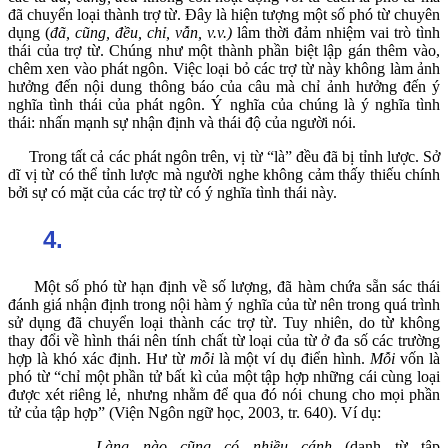
đã chuyển loại thành trợ từ. Đây là hiện tượng một số phó từ chuyên
dụng (
đã, cũng, đều, chỉ, vẫn, v.v.)
lâm thời đảm nhiệm vai trò tình
thái của trợ từ. Chúng như một thành phần biệt lập gán thêm vào,
chêm xen vào phát ngôn. Việc loại bỏ các trợ từ này không làm ảnh
hưởng đến nội dung thông báo của câu mà chỉ ảnh hưởng đến ý
nghĩa tình thái của phát ngôn. Ý nghĩa của chúng là ý nghĩa tình
thái: nhấn mạnh sự nhận định và thái độ của người nói.
Trong tất cả các phát ngôn trên, vị từ “là” đều đã bị tỉnh lược. Sở
dĩ vị từ có thể tỉnh lược mà người nghe không cảm thấy thiếu chính
bởi sự có mặt của các trợ từ có ý nghĩa tình thái này.
4.
Một số phó từ hạn định về số lượng, đã hàm chứa sẵn sác thái
đánh giá nhận định trong nội hàm ý nghĩa của từ nên trong quá trình
sử dụng đã chuyển loại thành các trợ từ. Tuy nhiên, do từ không
thay đổi về hình thái nên tính chất từ loại của từ ở đa số các trường
hợp là khó xác định. Hư từ
mỗi
là một ví dụ điển hình.
Mỗi
vốn là
phó từ “chỉ một phần tử bất kì của một tập hợp những cái cùng loại
được xét riêng lẻ, nhưng nhằm để qua đó nói chung cho mọi phần
tử của tập hợp” (Viện Ngôn ngữ học, 2003, tr. 640). Ví dụ:
–
Làng nào cũng có nhiều cánh
(danh từ tập