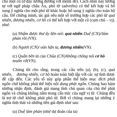
cho một cú (ở đây tương đương với mệnh đề). Cách nhìn này tương
tự với ngữ pháp châu Âu, phó từ (adverbs) có thể kết hợp và bổ
sung ý nghĩa cho một phó từ khác hoặc bổ sung ý nghĩa cho toàn bộ
câu. Để chứng minh, tác giả nêu một số trường hợp các phó từ
quả
nhiên, đương nhiên, cơ hồ
có thể kết hợp với một cú (cụm chủ – vị),
như:
(a)
Nhậm được thư ấy liền nói:
quả nhiên
Duệ (CN)//làm
phản rồi (VN).
(b)
Ngươi (CN)/ oán hận ta,
đương nhiên
(VN).
(c)
Quân bên tả của Chúa (CN)/không chống nói
cơ hồ
muốn vỡ(VN).
Chúng tôi cho rằng, trong các câu trên (a), (b), (c),
quả
nhiên,
đương nhiên, cơ hồ
hoàn toàn biệt lập với các sự tình được
đề cập đến. Các yếu tố này góp phần thể hiện
mục đích phát
ngôn
chứ không phải thể hiện
nội dung phát ngôn
. Chúng bao hàm
những nhận định, đánh giá mang tính chủ quan của chủ thể phát
ngôn và chúng không nằm trong cấu trúc của ngữ vị từ. Chúng đều
là trợ từ chứ không phải phó từ. Bởi vì chúng mang lại những ý
nghĩa tình thái và những tiền giả định như sau:
(a)
Duệ làm phản
(như dự đoán của ta)