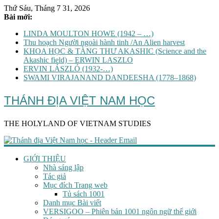
Thứ Sáu, Tháng 7 31, 2026
Bài mới:
LINDA MOULTON HOWE (1942 – …)
Thu hoạch Người ngoài hành tinh /An Alien harvest
KHOA HỌC & TÀNG THƯ AKASHIC (Science and the
Akashic field) – ERWIN LASZLO
ERVIN LÁSZLÓ (1932-…)
SWAMI VIRAJANAND DANDEESHA (1778–1868)
THÁNH ĐỊA VIỆT NAM HỌC
THE HOLYLAND OF VIETNAM STUDIES
GIỚI THIỆU
Nhà sáng lập
Tác giả
Mục đích Trang web
Tủ sách 1001
Danh mục Bài viết
VERSIGOO – Phiên bản 1001 ngôn ngữ thế giới