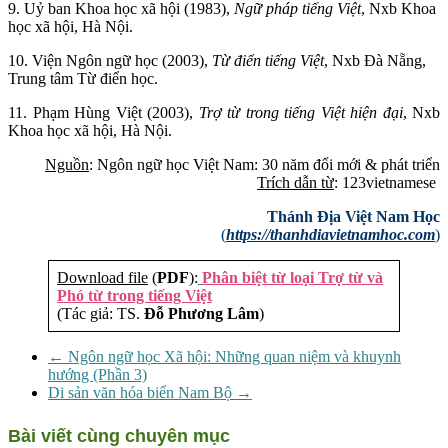
9. Uỷ ban Khoa học xã hội (1983),
Ngữ pháp tiếng Việt
, Nxb Khoa
học xã hội, Hà Nội.
10. Viện Ngôn ngữ học (2003),
Từ điển tiếng Việt
, Nxb Đà Nẵng,
Trung tâm Từ điển học.
11. Phạm Hùng Việt (2003),
Trợ từ trong tiếng Việt hiện đại
, Nxb
Khoa học xã hội, Hà Nội.
Nguồn
: Ngôn ngữ học Việt Nam: 30 năm đổi mới & phát triển
Trích dẫn từ
: 123vietnamese
Thánh Địa Việt Nam Học
(
https://thanhdiavietnamhoc.com
)
Download file
(
PDF
):
Phân biệt từ loại Trợ từ và
Phó từ trong tiếng Việt
(Tác giả: TS.
Đỗ Phương Lâm
)
←
Ngôn ngữ học Xã hội: Những quan niệm và khuynh
hướng (Phần 3)
Di sản văn hóa biển Nam Bộ
→
Bài viết cùng chuyên mục