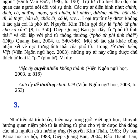
ngôn” (Đinh Văn Đức, 1986, tr. 190). Trợ từ cho biết thái dộ chủ
quan của người nói dối với sự tình. Các trợ từ điển hình như:
chính,
đích, cả, những, ngay, quả nhiên, tất nhiên, đương nhiên, bất dắc
dĩ, kì thực, hẳn là, chắc là, có lẽ
, v.v… Loại trợ từ này được không
ít tác giả coi là phó từ. Nguyễn Kim Thản gọi đây là “
phó từ phụ
cho cả câu
” [8, tr. 350]. Diệp Quang Ban gọi đây là “phó từ tình
thái” và đối lập với phó từ thông thường (“
phó từ phi tình thái
“)
(Diệp Quang Ban, 2004, tr. 540-546). Một số tác giả khác cũng
nhận xét về đặc trưng tình thái của phó từ. Trong
Từ diển tiếng
Việt
(Viện Ngôn ngữ học, 2003), những trợ từ này cũng được chú
thích từ loại là “p.” (phụ từ). Ví dụ:
–
Việc ấy
quyết nhiên
không thành
(Viện Ngôn ngữ học,
2003, tr. 816)
–
Anh ấy
dễ thường
chưa biết
(Viộn Ngôn ngữ học, 2003, tr.
253)
3.
Như trên đã trình bày, hiện nay trong giới Việt ngữ học, khuynh
hướng quan niệm phó từ là những từ phụ cho vị từ được khá đông
các nhà nghiên cứu hưởng ứng (Nguyễn Kim Thản, 1963; Ủy ban
Khoa học xã hội, 1983; Diệp Quang Ban, 2004; Đào Thanh Lan,