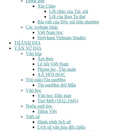
Đóng góp
Xin Chào
Lời chào của Tác giả
Lời của Ban Tu thư
Bài viết của Độc giả bốn phương
Các website khác
Việt Nam học
Holyland Vietnam Studies
THÁNH ĐỊA
VĂN SỬ ĐỊA
Văn hóa
Ẩm thực
Lễ hội Việt Nam
Phong tục, Tập quán
XÃ HỘI HỌC
Tôn giáo/Tín ngưỡng
Tín ngưỡng thờ Mẫu
Văn học
Văn học Dân gian
Thơ Mới (1932-1945)
Ngôn ngữ học
Tiếng Việt
Triết sử
Hành trình lịch sử
Lịch sử văn hóa đối chiếu