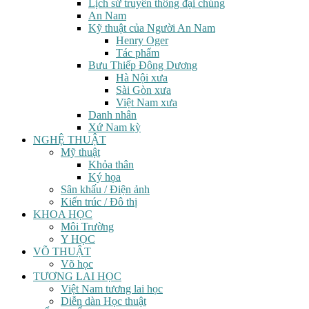
Lịch sử truyền thông đại chúng
An Nam
Kỹ thuật của Người An Nam
Henry Oger
Tác phẩm
Bưu Thiếp Đông Dương
Hà Nội xưa
Sài Gòn xưa
Việt Nam xưa
Danh nhân
Xứ Nam kỳ
NGHỆ THUẬT
Mỹ thuật
Khỏa thân
Ký họa
Sân khấu / Điện ảnh
Kiến trúc / Đô thị
KHOA HỌC
Môi Trường
Y HỌC
VÕ THUẬT
Võ học
TƯƠNG LAI HỌC
Việt Nam tương lai học
Diễn dàn Học thuật