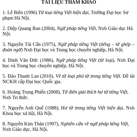
TÀI LIỆU THAM KHẢO
1. Lê Biên (1996)
Từ loại tiếng Việt hiện đại
, Trường Đại học Sư
phạm Hà Nội.
2. Diệp Quang Ban (2004),
Ngữ pháp tiếng Việt
, Nxb Giáo dục Hà
Nội.
3. Nguyền Tài Cẩn (1975),
Ngữ pháp tiếng Việt
(
tiếng – từ ghép –
đoản ngữ
) Nxb Đại học và Trung học chuyên nghiệp, Hà Nội.
4. Đinh Văn Đức (1986),
Ngữ pháp tiếng Việt
(từ loại), Nxb Đại
học và Trung học chuyên nghiệp, Hà Nội.
5. Đào Thanh Lan (2010),
Về từ loại phó từ trong tiếng Việt
. Đề tài
NCKH cấp Đại học Quốc gia.
6. Hoàng Trọng Phiến (2008),
Từ điển giải thích hư từ tiếng Việt
,
Nxb Tri thức.
7. Nguyễn Anh Quế (1988),
Hư từ trong tiếng Việt hiện đại
, Nxb
Khoa học xã hội, Hà Nội.
8. Nguyễn Kim Thản (1997),
Nghiên cứu về ngữ pháp tiếng Việt
,
Nxb Giáo dục, Hà Nội.