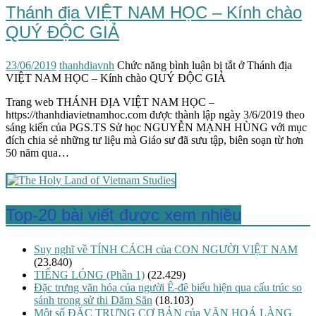
Thánh địa VIỆT NAM HỌC – Kính chào
QUÝ ĐỘC GIẢ
23/06/2019
thanhdiavnh
Chức năng bình luận bị tắt
ở Thánh địa
VIỆT NAM HỌC – Kính chào QUÝ ĐỘC GIẢ
Trang web THÁNH ĐỊA VIỆT NAM HỌC –
https://thanhdiavietnamhoc.com được thành lập ngày 3/6/2019 theo
sáng kiến của PGS.TS Sử học NGUYỄN MẠNH HÙNG với mục
đích chia sẻ những tư liệu mà Giáo sư đã sưu tập, biên soạn từ hơn
50 năm qua…
Top-20 bài viết được xem nhiều
Suy nghĩ về TÍNH CÁCH của CON NGƯỜI VIỆT NAM
(23.840)
TIẾNG LÓNG (Phần 1)
(22.429)
Đặc trưng văn hóa của người Ê-đê biểu hiện qua cấu trúc so
sánh trong sử thi Dăm Săn
(18.103)
Một số ĐẶC TRƯNG CƠ BẢN của VĂN HOÁ LÀNG