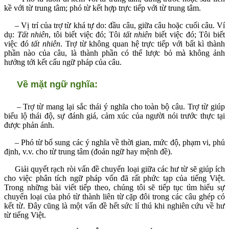
kề với từ trung tâm; phó từ kết hợp trực tiếp với từ trung tâm.
– Vị trí của trợ từ khá tự do: đầu câu, giữa câu hoặc cuối câu. Ví
dụ:
Tất nhiên
, tôi biết việc đó; Tôi
tất nhiên
biết việc đó; Tôi biết
việc đó
tất nhiên
. Trợ từ không quan hệ trực tiếp với bất kì thành
phần nào của câu, là thành phần có thể lược bỏ mà không ảnh
hưởng tới kết cấu ngữ pháp của câu.
Về mặt ngữ nghĩa:
– Trợ từ mang lại sắc thái ý nghĩa cho toàn bộ câu. Trợ từ giúp
biểu lộ thái độ, sự đánh giá, cảm xúc của người nói trước thực tại
được phản ánh.
– Phó từ bổ sung các ý nghĩa về thời gian, mức độ, phạm vi, phủ
định, v.v. cho từ trung tâm (đoản ngữ hay mệnh đề).
Giải quyết rạch ròi vấn đề chuyển loại giữa các hư từ sẽ giúp ích
cho việc phân tích ngữ pháp vốn đã rất phức tạp của tiếng Việt.
Trong những bài viết tiếp theo, chúng tôi sẽ tiếp tục tìm hiểu sự
chuyển loại của phó từ thành liên từ cặp đôi trong các câu ghép có
kết từ. Đây cũng là một vấn đề hết sức lí thú khi nghiên cứu về hư
từ tiếng Việt.