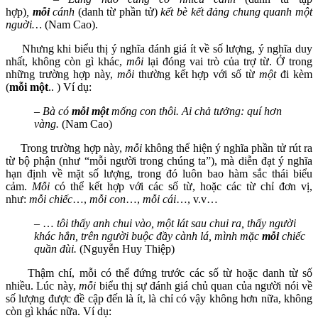
hợp)
,
mỗi
cánh
(danh từ phần tử)
kết bè kết đảng chung quanh một
nguời…
(Nam Cao).
Nhưng khi biểu thị ý nghĩa đánh giá ít về số lượng, ý nghĩa duy
nhất, không còn gì khác,
mỗi
lại đóng vai trò của trợ từ. Ở trong
những trường hợp này,
mỗi
thường kết hợp với số từ
một
đi kèm
(
mỗi một
.. ) Ví dụ:
–
Bà có
mỗi một
mống con thôi. Ai chả tưởng: quí hơn
vàng.
(Nam Cao)
Trong trường hợp này,
mỗi
không thể hiện ý nghĩa phần tử rút ra
từ bộ phận (như “mỗi người trong chúng ta”), mà diễn đạt ý nghĩa
hạn định về mặt số lượng, trong đó luôn bao hàm sắc thái biểu
cảm.
Mỗi
có thể kết hợp với các số từ, hoặc các từ chỉ đơn vị,
như:
mỗi chiếc
…,
mỗi con
…,
mỗi cái
…, v.v…
– …
tôi thấy anh chui vào, một lát sau chui ra, thấy người
khác hắn, trên người buộc đầy cành lá, mình mặc
mỗi
chiếc
quần đùi.
(Nguyễn Huy Thiệp)
Thậm chí, mỗi có thể đứng trước các số từ hoặc danh từ số
nhiều. Lúc này,
mỗi
biểu thị sự đánh giá chủ quan của người nói về
số lượng được đề cập đến là ít, là chỉ có vậy không hơn nữa, không
còn gì khác nữa. Ví dụ: