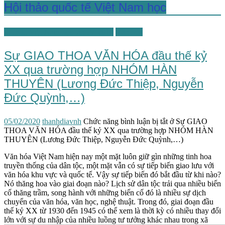
Hội thảo quốc tế Việt Nam học
HTKH Việt Nam học lần IV-2019
Văn hóa
Sự GIAO THOA VĂN HÓA đầu thế kỷ
XX qua trường hợp NHÓM HÀN
THUYÊN (Lương Đức Thiệp, Nguyễn
Đức Quỳnh,…)
05/02/2020
thanhdiavnh
Chức năng bình luận bị tắt
ở Sự GIAO
THOA VĂN HÓA đầu thế kỷ XX qua trường hợp NHÓM HÀN
THUYÊN (Lương Đức Thiệp, Nguyễn Đức Quỳnh,…)
Văn hóa Việt Nam hiện nay một mặt luôn giữ gìn những tinh hoa
truyền thống của dân tộc, một mặt vẫn có sự tiếp biến giao lưu với
văn hóa khu vực và quốc tế. Vậy sự tiếp biến đó bắt đầu từ khi nào?
Nó thăng hoa vào giai đoạn nào? Lịch sử dân tộc trải qua nhiều biến
cố thăng trầm, song hành với những biến cố đó là nhiều sự dịch
chuyển của văn hóa, văn học, nghệ thuật. Trong đó, giai đoạn đầu
thế kỷ XX từ 1930 đến 1945 có thể xem là thời kỳ có nhiều thay đổi
lớn với sự du nhập của nhiều luồng tư tưởng khác nhau trong xã