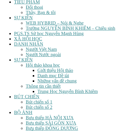
TIỂU PHẨM
Đối thoại
Thầy, Bạn & tôi
SỰ KIỆN
WEB HYBRID – Nói & Nghe
Trường NGUYỄN BỈNH KHIÊM – Chiêu sinh
PGS.TS Sử học Nguyễn Mạnh Hùng
XÃ HỘI HỌC
DANH NHÂN
Người Việt Nam
Người Nước ngoài
SỰ KIỆN
Hội thảo khoa học
Giới thiệu Hội thảo
Danh mục Đề tài
Những vấn đề chung
Thông tin cần thiết
Trung Học Nguyễn Bỉnh Khiêm
BÚT CHIẾN
Bút chiến số 1
Bút chiến số 2
BỘ ẢNH
Bưu thiếp HÀ NỘI XƯA
Bưu thiếp SÀI GÒN XƯA
Bưu thiếp ĐÔNG DƯƠNG