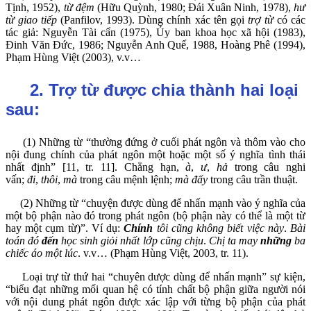
Tịnh, 1952),
từ đệm
(Hữu Quỳnh, 1980; Đái Xuân Ninh, 1978),
hư
từ giao tiếp
(Panfilov, 1993). Dùng chính xác tên gọi
trợ từ
có các
tác giả: Nguyễn Tài cẩn (1975), Ủy ban khoa học xã hội (1983),
Đinh Văn Đức, 1986; Nguyễn Anh Quế, 1988, Hoàng Phê (1994),
Phạm Hùng Việt (2003), v.v…
2. Trợ từ được chia thành hai loại
sau:
(1) Những từ “thường đứng ở cuối phát ngôn và thôm vào cho
nội đung chính của phát ngôn một hoặc một số ý nghĩa tình thái
nhất định” [11, tr. 11]. Chẳng hạn,
à
,
ư
,
hả
trong câu nghi
vấn;
đi
,
thôi
,
mà
trong câu mệnh lệnh;
mà đấy
trong câu trần thuật.
(2) Những từ “chuyện được dùng để nhấn mạnh vào ý nghĩa của
một bộ phận nào đó trong phát ngôn (bộ phận này có thể là một từ
hay một cụm từ)”. Ví dụ:
Chính
tôi cũng không biết việc này
.
Bài
toán đó
đến
học sinh giỏi nhất lớp cũng chịu
.
Chị ta may
những
ba
chiếc áo một lúc
. v.v… (Phạm Hùng Việt, 2003, tr. 11).
Loại trự từ thứ hai “chuyên dược dùng để nhấn mạnh” sự kiện,
“biểu đạt những mối quan hệ có tính chất bộ phận giữa người nói
với nội dung phát ngôn được xác lập với từng bộ phận của phát