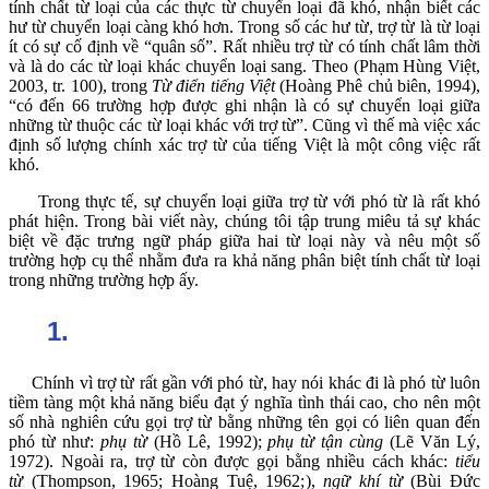
tính chất từ loại của các thực từ chuyển loại đã khó, nhận biết các
hư từ chuyển loại càng khó hơn. Trong số các hư từ, trợ từ là từ loại
ít có sự cố định về “quân số”. Rất nhiều trợ từ có tính chất lâm thời
và là do các từ loại khác chuyển loại sang. Theo (Phạm Hùng Việt,
2003, tr. 100), trong
Từ điển tiếng Việt
(Hoàng Phê chủ biên, 1994),
“có đến 66 trường hợp được ghi nhận là có sự chuyển loại giữa
những từ thuộc các từ loại khác với trợ từ”. Cũng vì thế mà việc xác
định số lượng chính xác trợ từ của tiếng Việt là một công việc rất
khó.
Trong thực tế, sự chuyển loại giữa trợ từ với phó từ là rất khó
phát hiện. Trong bài viết này, chúng tôi tập trung miêu tả sự khác
biệt về đặc trưng ngữ pháp giữa hai từ loại này và nêu một số
trường hợp cụ thể nhằm đưa ra khả năng phân biệt tính chất từ loại
trong những trường hợp ấy.
1.
Chính vì trợ từ rất gần với phó từ, hay nói khác đi là phó từ luôn
tiềm tàng một khả năng biểu đạt ý nghĩa tình thái cao, cho nên một
số nhà nghiên cứu gọi trợ từ bằng những tên gọi có liên quan đến
phó từ như:
phụ từ
(Hồ Lê, 1992);
phụ từ tận cùng
(Lẽ Văn Lý,
1972). Ngoài ra, trợ từ còn được gọi bằng nhiều cách khác:
tiểu
từ
(Thompson, 1965; Hoàng Tuệ, 1962;),
ngữ khí từ
(Bùi Đức