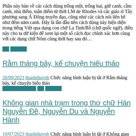
Phần này bàn về các cách dùng trống một, trống hai, giữ canh, cầm
canh, nhà điếm, tuần điếm từ thời LM de Rhodes và các giáo sĩ Tây
phương sang Á Đông truyền đạo, cũng như các cách nói liên hê
như đêm năm canh. Đây là lần đầu tiên cách dùng này hiện diện
trong tiếng Việt qua dạng con chữ La Tinh/Bồ (chữ quốc ngữ), điều
này cho ta dữ kiện để xem lại một số cách đọc chính xác hơn cùng
với các dạng chữ Nôm cùng thời hay sau đó…
TG
Văn hóa
Rằm tháng bảy, kể chuyện hiếu thảo
20/09/2023
thanhdiavnh
Chức năng bình luận bị tắt
ở Rằm tháng
bảy, kể chuyện hiếu thảo
Kiến trúc / Đô thị
TG
Văn học
Không gian nhà trạm trong thơ chữ Hán
Nguyễn Đề, Nguyễn Du và Nguyễn
Hành
10/07/2023
thanhdiavnh
Chức năng bình luận bị tắt
ở Không gian