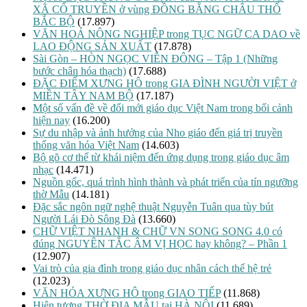
XÃ CỔ TRUYỀN ở vùng ĐỒNG BẰNG CHÂU THỔ
BẮC BỘ
(17.897)
VĂN HOÁ NÔNG NGHIỆP trong TỤC NGỮ CA DAO về
LAO ĐỘNG SẢN XUẤT
(17.878)
Sài Gòn – HÒN NGỌC VIỄN ĐÔNG – Tập 1 (Những
bước chân hóa thạch)
(17.688)
ĐẶC ĐIỂM XƯNG HÔ trong GIA ĐÌNH NGƯỜI VIỆT ở
MIỀN TÂY NAM BỘ
(17.187)
Một số vấn đề về đổi mới giáo dục Việt Nam trong bối cảnh
hiện nay
(16.200)
Sự du nhập và ảnh hưởng của Nho giáo đến giá trị truyền
thống văn hóa Việt Nam
(14.603)
Bộ gõ cơ thể từ khái niệm đến ứng dụng trong giáo dục âm
nhạc
(14.471)
Nguồn gốc, quá trình hình thành và phát triển của tín ngưỡng
thờ Mẫu
(14.181)
Đặc sắc ngôn ngữ nghệ thuật Nguyễn Tuân qua tùy bút
Người Lái Đò Sông Đà
(13.660)
CHỮ VIỆT NHANH & CHỮ VN SONG SONG 4.0 có
đúng NGUYÊN TẮC ÂM VỊ HỌC hay không? – Phần 1
(12.907)
Vai trò của gia đình trong giáo dục nhân cách thế hệ trẻ
(12.023)
VĂN HÓA XƯNG HÔ trong GIAO TIẾP
(11.868)
Hiện tượng THỜ ĐỊA MẪU tại HÀ NỘI
(11.689)