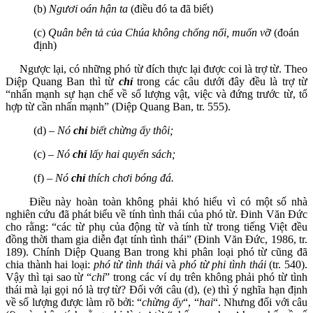
(b)
Ngươi oán hận ta
(điều đó ta đã biết)
(c)
Quân bên tả của Chúa không chống nổi, muốn vỡ
(đoán
định)
Ngược lại, có những phó từ đích thực lại được coi là trợ từ. Theo
Diệp Quang Ban thì từ
chỉ
trong các câu dưới đây đều là trợ từ
“nhấn mạnh sự hạn chế về số lượng vật, việc và đứng trước từ, tổ
hợp từ cần nhấn mạnh” (Diệp Quang Ban, tr. 555).
(d) –
Nó
chỉ
biết chừng ấy thôi;
(c) –
Nó
chỉ
lấy hai quyển sách;
(f) –
Nó
chỉ
thích chơi bóng đá.
Điều này hoàn toàn không phải khó hiểu vì có một số nhà
nghiên cứu đã phát biểu về tính tình thái của phó từ. Đinh Văn Đức
cho rằng: “các từ phụ của động từ và tính từ trong tiếng Việt đều
đồng thời tham gia diễn đạt tính tình thái” (Đinh Văn Đức, 1986, tr.
189). Chính Diệp Quang Ban trong khi phân loại phó từ cũng đã
chia thành hai loại:
phó từ tình thái
và
phó từ phi tình thái
(tr. 540).
Vậy thì tại sao từ “
chỉ
” trong các ví dụ trên không phải phó từ tình
thái mà lại gọi nó là trợ từ? Đối với câu (d), (e) thì ý nghĩa hạn định
về số lượng được làm rõ bởi: “
chừng ấy
“, “
hai
“. Nhưng đối với câu