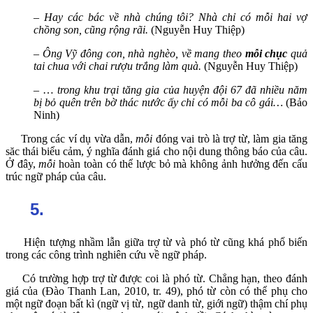
–
Hay các bác về nhà chúng tôi? Nhà chỉ có mỗi hai vợ
chồng son, cũng rộng rãi.
(Nguyễn Huy Thiệp)
–
Ông Vỹ đông con, nhà nghèo, về mang theo
mỗi chục
quả
tai chua với chai rượu trắng làm quà.
(Nguyễn Huy Thiệp)
– …
trong khu trại tăng gia của huyện đội 67 đã nhiều năm
bị bỏ quên trên bờ thác nước ấy chỉ có mỗi ba cô gái…
(Bảo
Ninh)
Trong các ví dụ vừa dẫn,
mỗi
đóng vai trò là trợ từ, làm gia tăng
săc thái biểu cảm, ý nghĩa đánh giá cho nội dung thông báo của câu.
Ở đây,
mỗi
hoàn toàn có thể lược bỏ mà không ảnh hưởng đến cấu
trúc ngữ pháp của câu.
5.
Hiện tượng nhầm lẫn giữa trợ từ và phó từ cũng khá phổ biến
trong các công trình nghiên cứu về ngữ pháp.
Có trường hợp trợ từ được coi là phó từ. Chẳng hạn, theo đánh
giá của (Đào Thanh Lan, 2010, tr. 49), phó từ còn có thể phụ cho
một ngữ đoạn bất kì (ngữ vị từ, ngữ danh từ, giới ngữ) thậm chí phụ