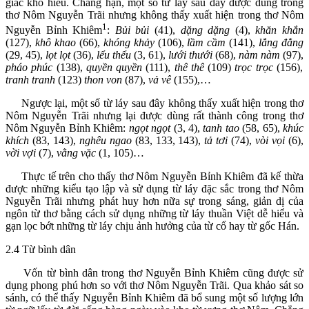
giác khó hiểu. Chẳng hạn, một số từ láy sau đây được dùng trong
thơ Nôm Nguyễn Trãi nhưng không thấy xuất hiện trong thơ Nôm
1
Nguyễn Bỉnh Khiêm
:
Bủi bủi
(41),
dặng dặng
(4),
khăn khắn
(127),
khô khao
(66),
khóng khảy
(106),
lầm cầm
(141),
lẳng đẳng
(29, 45),
lọt lọt
(36),
lểu thểu
(3, 61),
lưới thưới
(68),
nàm nàm
(97),
pháo phúc
(138),
quyền quyền
(111),
thê thê
(109)
trọc trọc
(156),
tranh tranh
(123)
thon von
(87),
vả vê
(155),…
Ngược lại, một số từ láy sau đây không thấy xuất hiện trong thơ
Nôm Nguyễn Trãi nhưng lại được dùng rất thành công trong thơ
Nôm Nguyễn Bỉnh Khiêm:
ngọt ngọt
(3, 4),
tanh tao
(58, 65),
khúc
khích
(83, 143),
nghêu ngao
(83, 133, 143),
tả tơi
(74),
vòi vọi
(6),
vời vợi
(7),
vằng vặc
(1, 105)…
Thực tế trên cho thấy thơ Nôm Nguyễn Bỉnh Khiêm đã kế thừa
được những kiểu tạo lập và sử dụng từ láy đặc sắc trong thơ Nôm
Nguyễn Trãi nhưng phát huy hơn nữa sự trong sáng, giản dị của
ngôn từ thơ bằng cách sử dụng những từ láy thuần Việt dễ hiểu và
gạn lọc bớt những từ láy chịu ảnh hưởng của từ cổ hay từ gốc Hán.
2.4 Từ bình dân
Vốn từ bình dân trong thơ Nguyễn Bỉnh Khiêm cũng được sử
dụng phong phú hơn so với thơ Nôm Nguyễn Trãi. Qua khảo sát so
sánh, có thể thấy Nguyễn Bỉnh Khiêm đã bổ sung một số lượng lớn