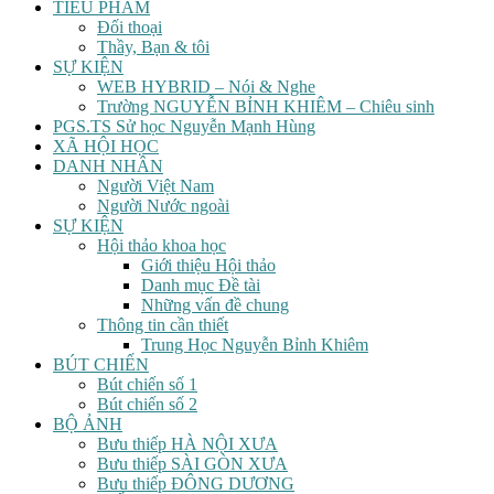
TIỂU PHẨM
Đối thoại
Thầy, Bạn & tôi
SỰ KIỆN
WEB HYBRID – Nói & Nghe
Trường NGUYỄN BỈNH KHIÊM – Chiêu sinh
PGS.TS Sử học Nguyễn Mạnh Hùng
XÃ HỘI HỌC
DANH NHÂN
Người Việt Nam
Người Nước ngoài
SỰ KIỆN
Hội thảo khoa học
Giới thiệu Hội thảo
Danh mục Đề tài
Những vấn đề chung
Thông tin cần thiết
Trung Học Nguyễn Bỉnh Khiêm
BÚT CHIẾN
Bút chiến số 1
Bút chiến số 2
BỘ ẢNH
Bưu thiếp HÀ NỘI XƯA
Bưu thiếp SÀI GÒN XƯA
Bưu thiếp ĐÔNG DƯƠNG