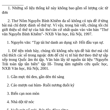
___________
1. Những số liệu thống kê này không bao gồm số lượng các từ
đơn
2. Thơ Nôm Nguyễn Bỉnh Khiêm đa số không có tựa đề ở từng
bài mà chỉ được đánh số thứ tự. Vì vậy, trong bài viết, chúng tôi chỉ
giới thiệu số thứ tự của bài thơ căn cứ nhất quán vào văn bản “Thơ
văn Nguyễn Bỉnh Khiêm”- NXB Văn học, Hà Nội, 1997.
1. Nguyên văn: “Tạp tải hư danh an dụng xứ- Hồi đầu vạn sự.
1. Để tiện trình bày, chúng tôi không nêu tựa đề bài thơ mà chỉ
chú thích các số trong ngoặc đơn để chỉ vị trí bài thơ theo thứ tự sắp
xếp trong Quốc âm thi tập. Văn bản lấy từ nguồn tài liệu “Nguyễn
Trãi toàn tập tân biên” tập III- Trung tâm nghiên cứu quốc học,
NXB Văn học, Hà Nội, 2001.
1. Gần mực thì đen, gần đèn thì sáng
2. Cáo mượn oai hùm- Ruồi nương đuôi ký
3. Biển cạn non mòn
4. Nhà dột từ nóc