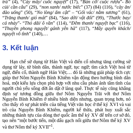
trà”
(4), “
Cày mây/ cuốc nguyệt
” (17), “
Bàn cờ/ cuộc rượu
”-
Bó
củi/ cần câu
” (29), “
non xanh/ nước biếc
” (37) (84) (116), “
cày ăn/
đào uống
” (50), “
No lòng/ ấm cật
” – “
Gối vác/ nằm sương”
(61),
“
Trăng thanh/ gió mát
” (84), “
Sao dời/ vật đổi
” (99), “
Thước bay/
cá nhảy
”- “
Thỏ dãi/ ô vần
” (114), “
Đêm thanh/ nguyệt bạc
” (116),
“
Thuyền phong nguyệt/ gánh yên hà
” (117), “
Mây quyến khách/
nguyệt vô tình
” (140),…
3. Kết luận
Hạn chế sử dụng từ Hán Việt và điển cố nhưng tăng cường sử
dụng từ láy, từ bình dân, thành ngữ, tục ngữ; tìm cách Việt hoá từ
ngữ, điển cố, thành ngữ Hán Việt;… đó là những giải pháp tích cực
giúp thơ Nôm Nguyễn Bỉnh Khiêm vận động theo hướng bình dân
hoá, một kiểu lựa chọn phù hợp với nhu cầu phản ánh tâm tình của
người chủ yếu sống đời ẩn dật ở làng quê. Thực tế này cũng khẳng
định sự tương đồng giữa thơ Nôm Nguyễn Trãi với thơ Nôm
Nguyễn Bỉnh Khiêm ở nhiều bình diện nhưng, quan trọng hơn, nó
cho thấy rõ sự phát triển của tiếng Việt văn học ở thế kỷ XVI và vai
trò của Nguyễn Bỉnh Khiêm, người kế thừa, phát huy xuất sắc
những thành tựu của dòng thơ quốc âm thế kỷ XV để trên cơ sở đó,
tạo nên “một bước tiến, một dấu gạch nối giữa thơ Nôm thế kỷ XV
1
và thơ Nôm thế kỷ XVII”
.