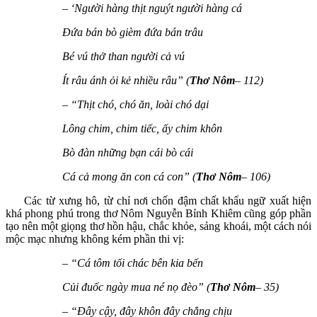
–
‘Người hàng thịt nguýt người hàng cá
Đứa bán bò gièm đứa bán trâu
Bé vú thở than người cả vú
Ít râu ánh ỏi kẻ nhiều râu” (
Thơ Nôm
– 112)
– “Thịt chó, chó ăn, loài chó dại
Lông chim, chim tiếc, ấy chim khôn
Bò đàn những bạn cái bò cái
Cá cả mong ăn con cá con” (
Thơ Nôm
– 106)
Các từ xưng hô, từ chỉ nơi chốn đậm chất khẩu ngữ xuất hiện
khá phong phú trong thơ Nôm Nguyễn Bỉnh Khiêm cũng góp phần
tạo nên một giọng thơ hồn hậu, chắc khỏe, sảng khoái, một cách nói
mộc mạc nhưng không kém phần thi vị:
– “Cá tôm tối chác bên kia bến
Củi đuốc ngày mua né nọ đèo” (
Thơ Nôm
– 35)
– “Đây cậy, đây khôn đây chẳng chịu