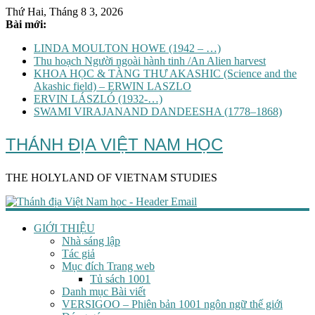
Thứ Hai, Tháng 8 3, 2026
Bài mới:
LINDA MOULTON HOWE (1942 – …)
Thu hoạch Người ngoài hành tinh /An Alien harvest
KHOA HỌC & TÀNG THƯ AKASHIC (Science and the
Akashic field) – ERWIN LASZLO
ERVIN LÁSZLÓ (1932-…)
SWAMI VIRAJANAND DANDEESHA (1778–1868)
THÁNH ĐỊA VIỆT NAM HỌC
THE HOLYLAND OF VIETNAM STUDIES
GIỚI THIỆU
Nhà sáng lập
Tác giả
Mục đích Trang web
Tủ sách 1001
Danh mục Bài viết
VERSIGOO – Phiên bản 1001 ngôn ngữ thế giới