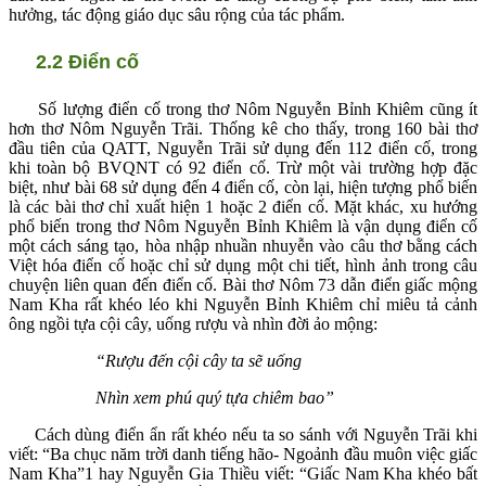
hưởng, tác động giáo dục sâu rộng của tác phẩm.
2.2 Điển cố
Số lượng điển cố trong thơ Nôm Nguyễn Bỉnh Khiêm cũng ít
hơn thơ Nôm Nguyễn Trãi. Thống kê cho thấy, trong 160 bài thơ
đầu tiên của QATT, Nguyễn Trãi sử dụng đến 112 điển cố, trong
khi toàn bộ BVQNT có 92 điển cố. Trừ một vài trường hợp đặc
biệt, như bài 68 sử dụng đến 4 điển cố, còn lại, hiện tượng phổ biến
là các bài thơ chỉ xuất hiện 1 hoặc 2 điển cố. Mặt khác, xu hướng
phổ biến trong thơ Nôm Nguyễn Bỉnh Khiêm là vận dụng điển cố
một cách sáng tạo, hòa nhập nhuần nhuyễn vào câu thơ bằng cách
Việt hóa điển cố hoặc chỉ sử dụng một chi tiết, hình ảnh trong câu
chuyện liên quan đến điển cố. Bài thơ Nôm 73 dẫn điển giấc mộng
Nam Kha rất khéo léo khi Nguyễn Bỉnh Khiêm chỉ miêu tả cảnh
ông ngồi tựa cội cây, uống rượu và nhìn đời ảo mộng:
“Rượu đến cội cây ta sẽ uống
Nhìn xem phú quý tựa chiêm bao”
Cách dùng điển ẩn rất khéo nếu ta so sánh với Nguyễn Trãi khi
viết: “Ba chục năm trời danh tiếng hão- Ngoảnh đầu muôn việc giấc
Nam Kha”1 hay Nguyễn Gia Thiều viết: “Giấc Nam Kha khéo bất