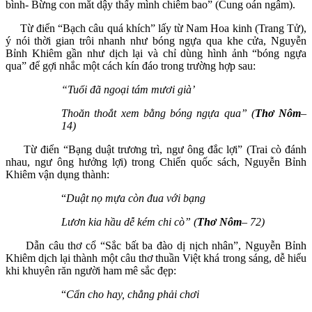
bình- Bừng con mắt dậy thấy mình chiêm bao” (Cung oán ngâm).
Từ điển “Bạch câu quá khích” lấy từ Nam Hoa kinh (Trang Tử),
ý nói thời gian trôi nhanh như bóng ngựa qua khe cửa, Nguyễn
Bỉnh Khiêm gần như dịch lại và chỉ dùng hình ảnh “bóng ngựa
qua” để gợi nhắc một cách kín đáo trong trường hợp sau:
“Tuổi đã ngoại tám mươi già’
Thoăn thoắt xem bằng bóng ngựa qua” (
Thơ Nôm
–
14)
Từ điển “Bạng duật trương trì, ngư ông đắc lợi” (Trai cò đánh
nhau, ngư ông hưởng lợi) trong Chiến quốc sách, Nguyễn Bỉnh
Khiêm vận dụng thành:
“
Duật nọ mựa còn đua với bạng
Lươn kia hầu dễ kém chi cò” (
Thơ Nôm
– 72)
Dẫn câu thơ cổ “Sắc bất ba đào dị nịch nhân”, Nguyễn Bỉnh
Khiêm dịch lại thành một câu thơ thuần Việt khá trong sáng, dễ hiểu
khi khuyên răn người ham mê sắc đẹp:
“
Cẩn cho hay, chẳng phải chơi