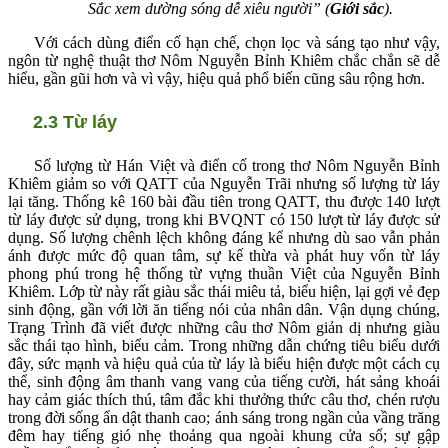
Sắc xem dường sóng dễ xiêu người” (
Giới sắc
).
Với cách dùng điển cố hạn chế, chọn lọc và sáng tạo như vậy,
ngôn từ nghệ thuật thơ Nôm Nguyễn Bỉnh Khiêm chắc chắn sẽ dễ
hiểu, gần gũi hơn và vì vậy, hiệu quả phổ biến cũng sâu rộng hơn.
2.3 Từ láy
Số lượng từ Hán Việt và điển cố trong thơ Nôm Nguyễn Bỉnh
Khiêm giảm so với QATT của Nguyễn Trãi nhưng số lượng từ láy
lại tăng. Thống kê 160 bài đầu tiên trong QATT, thu được 140 lượt
từ láy được sử dụng, trong khi BVQNT có 150 lượt từ láy được sử
dụng. Số lượng chênh lệch không đáng kể nhưng dù sao vẫn phản
ánh được mức độ quan tâm, sự kế thừa và phát huy vốn từ láy
phong phú trong hệ thống từ vựng thuần Việt của Nguyễn Bỉnh
Khiêm. Lớp từ này rất giàu sắc thái miêu tả, biểu hiện, lại gợi vẻ đẹp
sinh động, gần với lời ăn tiếng nói của nhân dân. Vận dụng chúng,
Trạng Trình đã viết được những câu thơ Nôm giản dị nhưng giàu
sắc thái tạo hình, biểu cảm. Trong những dẫn chứng tiêu biểu dưới
đây, sức mạnh và hiệu quả của từ láy là biểu hiện được một cách cụ
thể, sinh động âm thanh vang vang của tiếng cười, hát sảng khoái
hay cảm giác thích thú, tâm đắc khi thưởng thức câu thơ, chén rượu
trong đời sống ẩn dật thanh cao; ánh sáng trong ngần của vầng trăng
đêm hay tiếng gió nhẹ thoảng qua ngoài khung cửa sổ; sự gập