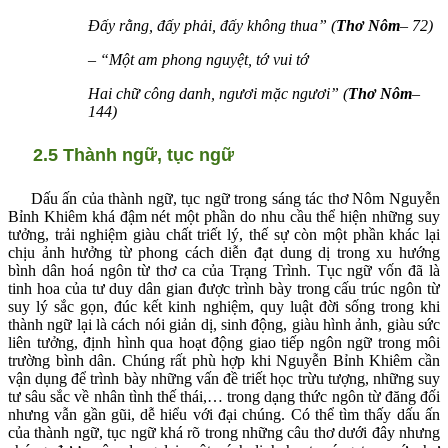
Đấy rằng, đấy phải, đấy không thua” (
Thơ Nôm
– 72)
– “Một am phong nguyệt, tớ vui tớ
Hai chữ công danh, ngươi mặc ngươi” (
Thơ Nôm
–
144)
2.5 Thành ngữ, tục ngữ
Dấu ấn của thành ngữ, tục ngữ trong sáng tác thơ Nôm Nguyễn
Bỉnh Khiêm khá đậm nét một phần do nhu cầu thể hiện những suy
tưởng, trải nghiệm giàu chất triết lý, thế sự còn một phần khác lại
chịu ảnh hưởng từ phong cách diễn đạt dung dị trong xu hướng
bình dân hoá ngôn từ thơ ca của Trạng Trình. Tục ngữ vốn đã là
tinh hoa của tư duy dân gian được trình bày trong cấu trúc ngôn từ
suy lý sắc gọn, đúc kết kinh nghiệm, quy luật đời sống trong khi
thành ngữ lại là cách nói giản dị, sinh động, giàu hình ảnh, giàu sức
liên tưởng, định hình qua hoạt động giao tiếp ngôn ngữ trong môi
trường bình dân. Chúng rất phù hợp khi Nguyễn Bỉnh Khiêm cần
vận dụng để trình bày những vấn đề triết học trừu tượng, những suy
tư sâu sắc về nhân tình thế thái,… trong dạng thức ngôn từ đăng đối
nhưng vẫn gần gũi, dễ hiểu với đại chúng. Có thể tìm thấy dấu ấn
của thành ngữ, tục ngữ khá rõ trong những câu thơ dưới đây nhưng