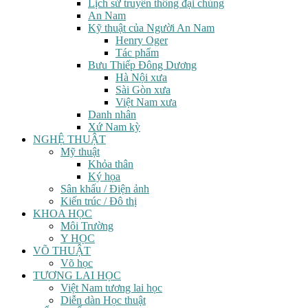
Lịch sử truyền thông đại chúng
An Nam
Kỹ thuật của Người An Nam
Henry Oger
Tác phẩm
Bưu Thiếp Đông Dương
Hà Nội xưa
Sài Gòn xưa
Việt Nam xưa
Danh nhân
Xứ Nam kỳ
NGHỆ THUẬT
Mỹ thuật
Khỏa thân
Ký họa
Sân khấu / Điện ảnh
Kiến trúc / Đô thị
KHOA HỌC
Môi Trường
Y HỌC
VÕ THUẬT
Võ học
TƯƠNG LAI HỌC
Việt Nam tương lai học
Diễn dàn Học thuật