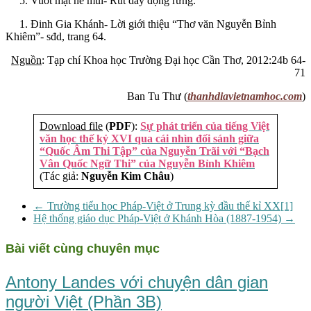
5. Vuốt mặt nể mũi- Rút dây động rừng.
1. Đinh Gia Khánh- Lời giới thiệu “Thơ văn Nguyễn Bỉnh
Khiêm”- sđd, trang 64.
Nguồn
:
Tạp chí Khoa học Trường Đại học Cần Thơ, 2012:24b 64-
71
Ban Tu Thư (
thanhdiavietnamhoc.com
)
Download file
(
PDF
):
Sự phát triển của tiếng Việt
văn học thế kỷ XVI qua cái nhìn đối sánh giữa
“Quốc Âm Thi Tập” của Nguyễn Trãi với “Bạch
Vân Quốc Ngữ Thi” của Nguyễn Bỉnh Khiêm
(Tác giả:
Nguyễn Kim Châu
)
←
Trường tiểu học Pháp-Việt ở Trung kỳ đầu thế kỉ XX[1]
Hệ thống giáo dục Pháp-Việt ở Khánh Hòa (1887-1954)
→
Bài viết cùng chuyên mục
Antony Landes với chuyện dân gian
người Việt (Phần 3B)