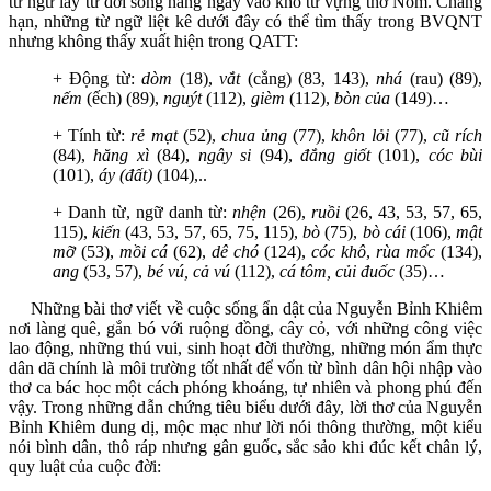
từ ngữ lấy từ đời sống hàng ngày vào kho từ vựng thơ Nôm. Chẳng
hạn, những từ ngữ liệt kê dưới đây có thể tìm thấy trong BVQNT
nhưng không thấy xuất hiện trong QATT:
+ Động từ:
dòm
(18),
vắt
(cẳng) (83, 143),
nhá
(rau) (89),
nếm
(ếch) (89),
nguýt
(112),
gièm
(112),
bòn của
(149)…
+ Tính từ:
rẻ mạt
(52),
chua ủng
(77),
khôn lỏi
(77),
cũ rích
(84),
hăng xì
(84),
ngây si
(94),
đắng giốt
(101),
cóc bùi
(101),
áy (đất)
(104),..
+ Danh từ, ngữ danh từ:
nhện
(26),
ruồi
(26, 43, 53, 57, 65,
115),
kiến
(43, 53, 57, 65, 75, 115),
bò
(75),
bò cái
(106),
mật
mỡ
(53),
mồi cá
(62),
dê chó
(124),
cóc khô
,
rùa mốc
(134),
ang
(53, 57),
bé vú, cả vú
(112),
cá tôm, củi đuốc
(35)…
Những bài thơ viết về cuộc sống ẩn dật của Nguyễn Bỉnh Khiêm
nơi làng quê, gắn bó với ruộng đồng, cây cỏ, với những công việc
lao động, những thú vui, sinh hoạt đời thường, những món ẩm thực
dân dã chính là môi trường tốt nhất để vốn từ bình dân hội nhập vào
thơ ca bác học một cách phóng khoáng, tự nhiên và phong phú đến
vậy. Trong những dẫn chứng tiêu biểu dưới đây, lời thơ của Nguyễn
Bỉnh Khiêm dung dị, mộc mạc như lời nói thông thường, một kiểu
nói bình dân, thô ráp nhưng gân guốc, sắc sảo khi đúc kết chân lý,
quy luật của cuộc đời: