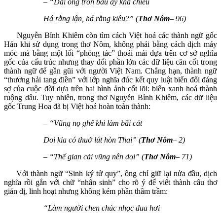
– “Dài ống tròn bầu ấy khá chiều
Há rằng lận, há rằng kiêu?” (
Thơ Nôm
– 96)
Nguyễn Bỉnh Khiêm còn tìm cách Việt hoá các thành ngữ gốc
Hán khi sử dụng trong thơ Nôm, không phải bằng cách dịch máy
móc mà bằng một lối “phóng tác” thoải mái dựa trên cơ sở nghĩa
gốc của cấu trúc nhưng thay đổi phần lớn các dữ liệu căn cốt trong
thành ngữ để gần gũi với người Việt Nam. Chẳng hạn, thành ngữ
“thương hải tang điền” với lớp nghĩa đúc kết quy luật biến đổi đáng
sợ của cuộc đời dựa trên hai hình ảnh cốt lõi: biển xanh hoá thành
ruộng dâu. Tuy nhiên, trong thơ Nguyễn Bỉnh Khiêm, các dữ liệu
gốc Trung Hoa đã bị Việt hoá hoàn toàn thành:
– “Vũng nọ ghê khi làm bãi cát
Doi kia có thuở lút hòn Thai” (
Thơ Nôm
– 2)
– “Thế gian cải vũng nên doi” (
Thơ Nôm
– 71)
Với thành ngữ “Sinh ký tử quy”, ông chỉ giữ lại nửa đầu, dịch
nghĩa rồi gắn với chữ “nhân sinh” cho rõ ý để viết thành câu thơ
giản dị, linh hoạt nhưng không kém phần thâm trầm:
“Làm người chen chúc nhọc đua hơi