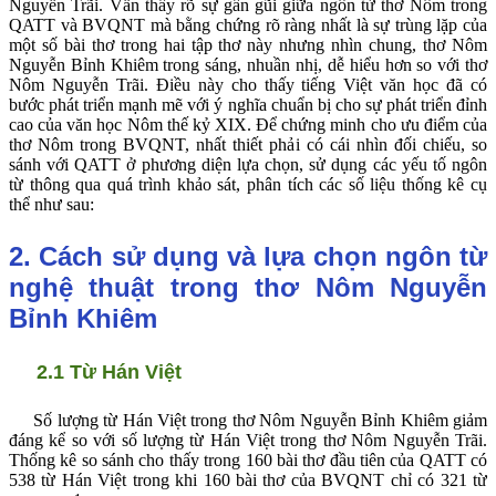
Nguyễn Trãi. Vẫn thấy rõ sự gần gũi giữa ngôn từ thơ Nôm trong
QATT và BVQNT mà bằng chứng rõ ràng nhất là sự trùng lặp của
một số bài thơ trong hai tập thơ này nhưng nhìn chung, thơ Nôm
Nguyễn Bỉnh Khiêm trong sáng, nhuần nhị, dễ hiểu hơn so với thơ
Nôm Nguyễn Trãi. Điều này cho thấy tiếng Việt văn học đã có
bước phát triển mạnh mẽ với ý nghĩa chuẩn bị cho sự phát triển đỉnh
cao của văn học Nôm thế kỷ XIX. Để chứng minh cho ưu điểm của
thơ Nôm trong BVQNT, nhất thiết phải có cái nhìn đối chiếu, so
sánh với QATT ở phương diện lựa chọn, sử dụng các yếu tố ngôn
từ thông qua quá trình khảo sát, phân tích các số liệu thống kê cụ
thể như sau:
2. Cách sử dụng và lựa chọn ngôn từ
nghệ thuật trong thơ Nôm Nguyễn
Bỉnh Khiêm
2.1 Từ Hán Việt
Số lượng từ Hán Việt trong thơ Nôm Nguyễn Bỉnh Khiêm giảm
đáng kể so với số lượng từ Hán Việt trong thơ Nôm Nguyễn Trãi.
Thống kê so sánh cho thấy trong 160 bài thơ đầu tiên của QATT có
538 từ Hán Việt trong khi 160 bài thơ của BVQNT chỉ có 321 từ