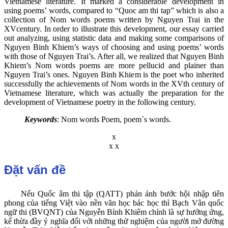
Vietnamese literature. It marked a considerable development in
using poems’ words, compared to “Quoc am thi tap” which is also a
collection of Nom words poems written by Nguyen Trai in the
XVcentury. In order to illustrate this development, our essay carried
out analyzing, using statistic data and making some comparisons of
Nguyen Binh Khiem’s ways of choosing and using poems’ words
with those of Nguyen Trai’s. After all, we realized that Nguyen Binh
Khiem’s Nom words poems are more pellucid and plainer than
Nguyen Trai’s ones. Nguyen Binh Khiem is the poet who inherited
successfully the achievements of Nom words in the XVth century of
Vietnamese literature, which was actually the preparation for the
development of Vietnamese poetry in the following century.
Keywords
: Nom words Poem, poem`s words.
x
x x
Đặt vấn đề
Nếu Quốc âm thi tập (QATT) phản ánh bước hội nhập tiên
phong của tiếng Việt vào nền văn học bác học thì Bạch Vân quốc
ngữ thi (BVQNT) của Nguyễn Bỉnh Khiêm chính là sự hưởng ứng,
kế thừa đầy ý nghĩa đối với những thử nghiệm của người mở đường