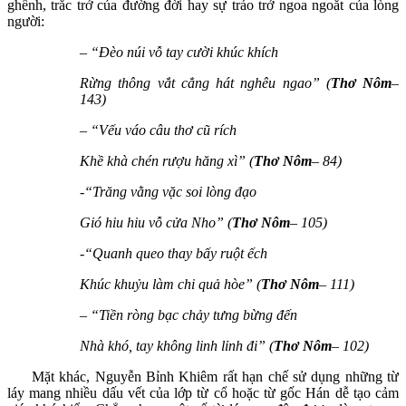
ghềnh, trắc trở của đường đời hay sự tráo trở ngoa ngoắt của lòng
người:
– “Đèo núi vỗ tay cười khúc khích
Rừng thông vắt cẳng hát nghêu ngao” (
Thơ Nôm
–
143)
– “Vếu váo câu thơ cũ rích
Khề khà chén rượu hăng xì” (
Thơ Nôm
– 84)
-“Trăng vằng vặc soi lòng đạo
Gió hiu hiu vỗ cửa Nho” (
Thơ Nôm
– 105)
-“Quanh queo thay bấy ruột ếch
Khúc khuỷu làm chi quả hòe” (
Thơ Nôm
– 111)
–
“Tiền ròng bạc chảy tưng bừng đến
Nhà khó, tay không linh lỉnh đi” (
Thơ Nôm
– 102)
Mặt khác, Nguyễn Bỉnh Khiêm rất hạn chế sử dụng những từ
láy mang nhiều dấu vết của lớp từ cổ hoặc từ gốc Hán dễ tạo cảm