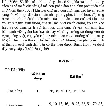
1
Hán Việt
. Số liệu nêu trên không chỉ có ý nghĩa xác định phong
cách nghệ thuật của tác giả mà còn phản ánh tình hình phát triển của
chữ Nôm thế kỷ XVI khi loại chữ này qua thời gian đào luyện trong
sáng tác văn học đã dần nhuần nhị, phong phú, tinh tế hơn, đáp ứng
được nhu cầu miêu tả, biểu hiện của thi nhân. Tính chất cổ kính, xa
xôi và ý nghĩa trừu tượng của từ Hán Việt khiến chúng trở nên khó
hiểu và có phần xa lạ với tầng lớp bình dân. Vì vậy, khi sáng tác,
bên cạnh việc giảm bớt loại từ này và tăng cường sử dụng vốn từ
vựng tiếng Việt, Nguyễn Bỉnh Khiêm còn có xu hướng dùng những
từ gốc Hán quen thuộc, phổ biến đến mức không cần phải giải thích
gì thêm, người bình dân vẫn có thể hiểu được. Bảng thống kê dưới
đây cung cấp vài số liệu cụ thể:
BVQNT
Từ Hán Việt
Số lần sử
2
Bài thơ
dụng
Anh hùng
6
28, 34, 40, 62, 119, 134
9, 10, 15, 16, 18, 25, 32, 51, 70, 85,
Công danh
16