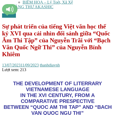
BIẾM HOẠ – Lý Toét, Xã Xệ
TÀNG THƯ AKASHIC
Văn học
Sự phát triển của tiếng Việt văn học thế
kỷ XVI qua cái nhìn đối sánh giữa “Quốc
Âm Thi Tập” của Nguyễn Trãi với “Bạch
Vân Quốc Ngữ Thi” của Nguyễn Bỉnh
Khiêm
13/07/2023
11/09/2023
thanhdiavnh
Lượt xem:
213
THE DEVELOPMENT OF LITERRARY
VIETNAMESE LANGUAGE
IN THE XVI CENTURY, FROM A
COMPARATIVE PRESPECTIVE
BETWEEN “QUOC AM THI TAP” AND “BACH
VAN QUOC NGU THI”