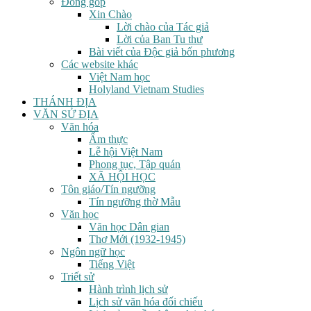
Đóng góp
Xin Chào
Lời chào của Tác giả
Lời của Ban Tu thư
Bài viết của Độc giả bốn phương
Các website khác
Việt Nam học
Holyland Vietnam Studies
THÁNH ĐỊA
VĂN SỬ ĐỊA
Văn hóa
Ẩm thực
Lễ hội Việt Nam
Phong tục, Tập quán
XÃ HỘI HỌC
Tôn giáo/Tín ngưỡng
Tín ngưỡng thờ Mẫu
Văn học
Văn học Dân gian
Thơ Mới (1932-1945)
Ngôn ngữ học
Tiếng Việt
Triết sử
Hành trình lịch sử
Lịch sử văn hóa đối chiếu