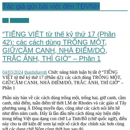
Tác giả gửi bài viết đến TĐVNH
TG
Tiếng Việt
“TIẾNG VIỆT từ thế kỷ thứ 17 (Phần
42): các cách dùng TRỐNG MỘT,
GIỮ/CẦM CANH, NHÀ ĐIẾM/DỎ,
TRẮC ẢNH, THÌ GIỜ” – Phần 1
04/03/2024
thanhdiavnh
Chức năng bình luận bị tắt
ở “TIẾNG
VIỆT từ thế kỷ thứ 17 (Phần 42): các cách dùng TRỐNG MỘT,
GIỮ/CẦM CANH, NHÀ ĐIẾM/DỎ, TRẮC ẢNH, THÌ GIỜ” –
Phần 1
Phần này bàn về các cách dùng trống một, trống hai, giữ canh, cầm
canh, nhà điếm, tuần điếm từ thời LM de Rhodes và các giáo sĩ Tây
phương sang Á Đông truyền đạo, cũng như các cách nói liên hê
như đêm năm canh. Đây là lần đầu tiên cách dùng này hiện diện
trong tiếng Việt qua dạng con chữ La Tinh/Bồ (chữ quốc ngữ), điều
này cho ta dữ kiện để xem lại một số cách đọc chính xác hơn cùng
với các dạng chữ Nôm cùng thời hay sau đó…