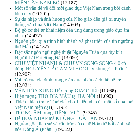
MIỀN TÂY NAM BỘ
(17.187)
Một số vấn đề về đổi mới giáo dục Việt Nam trong bối cảnh
hiện nay
(16.201)
Sự du nhập và ảnh hưởng của Nho giáo đến giá trị truyền
thống văn hóa Việt Nam
(14.603)
Bộ gõ cơ thể từ khái niệm đến ứng dụng trong giáo dục âm
nhạc
(14.472)
Nguồn gốc, quá trình hình thành và phát triển của tín ngưỡng
thờ Mẫu
(14.182)
Đặc sắc ngôn ngữ nghệ thuật Nguyễn Tuân qua tùy bút
Người Lái Đò Sông Đà
(13.660)
CHỮ VIỆT NHANH & CHỮ VN SONG SONG 4.0 có
đúng NGUYÊN TẮC ÂM VỊ HỌC hay không? – Phần 1
(12.907)
Vai trò của gia đình trong giáo dục nhân cách thế hệ trẻ
(12.024)
VĂN HÓA XƯNG HÔ trong GIAO TIẾP
(11.868)
Hiện tượng THỜ ĐỊA MẪU tại HÀ NỘI
(11.690)
Thiên nhiên trong Thơ viết cho Thiếu nhi của một số nhà thơ
Việt Nam hiện đại
(11.195)
TRỌNG ÂM trong TIẾNG VIỆT
(9.745)
Để HOÀ NHẬP mà KHÔNG HOÀ TAN
(9.712)
Nguồn gốc, lịch sử và cấu trúc của chữ Nôm từ bối cảnh văn
hóa Đông Á (Phần 1)
(9.322)