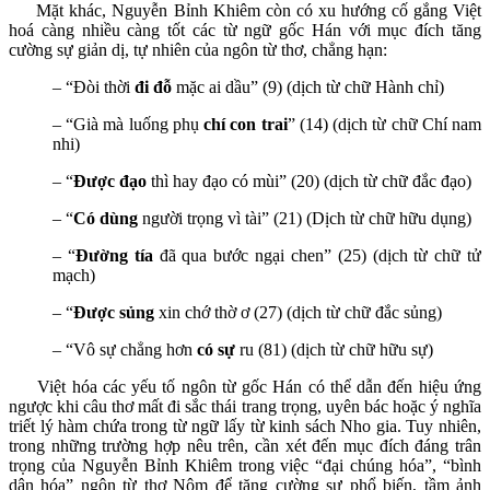
Mặt khác, Nguyễn Bỉnh Khiêm còn có xu hướng cố gắng Việt
hoá càng nhiều càng tốt các từ ngữ gốc Hán với mục đích tăng
cường sự giản dị, tự nhiên của ngôn từ thơ, chẳng hạn:
– “Đòi thời
đi đỗ
mặc ai dầu” (9) (dịch từ chữ Hành chỉ)
– “Già mà luống phụ
chí con trai
” (14) (dịch từ chữ Chí nam
nhi)
– “
Được đạo
thì hay đạo có mùi” (20) (dịch từ chữ đắc đạo)
– “
Có dùng
người trọng vì tài” (21) (Dịch từ chữ hữu dụng)
– “
Đường tía
đã qua bước ngại chen” (25) (dịch từ chữ tử
mạch)
– “
Được sủng
xin chớ thờ ơ (27) (dịch từ chữ đắc sủng)
– “Vô sự chẳng hơn
có sự
ru (81) (dịch từ chữ hữu sự)
Việt hóa các yếu tố ngôn từ gốc Hán có thể dẫn đến hiệu ứng
ngược khi câu thơ mất đi sắc thái trang trọng, uyên bác hoặc ý nghĩa
triết lý hàm chứa trong từ ngữ lấy từ kinh sách Nho gia. Tuy nhiên,
trong những trường hợp nêu trên, cần xét đến mục đích đáng trân
trọng của Nguyễn Bỉnh Khiêm trong việc “đại chúng hóa”, “bình
dân hóa” ngôn từ thơ Nôm để tăng cường sự phổ biến, tầm ảnh