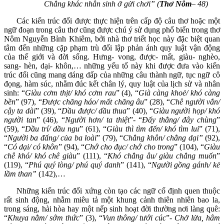
Chẳng khác nhân sinh ở gửi chơi” (
Thơ Nôm
– 48)
Các kiến trúc đối được thực hiện trên cấp độ câu thơ hoặc một
ngữ đoạn trong câu thơ cũng được chú ý sử dụng phổ biến trong thơ
Nôm Nguyễn Bỉnh Khiêm, bởi nhà thơ triết học này đặc biệt quan
tâm đến những cặp phạm trù đối lập phản ánh quy luật vận động
của thế giới và đời sống. Hưng- vong, được- mất, giàu- nghèo,
sang- hèn, dại- khôn,… những yếu tố này khi được đưa vào kiến
trúc đối cũng mang dáng dấp của những câu thành ngữ, tục ngữ cô
đọng, hàm súc, nhằm đúc kết chân lý, quy luật của lịch sử và nhân
sinh: “
Giàu cơm thịt/ khó cơm rau
” (4), “
Già càng khoẻ/ khó càng
bền
” (97), “
Được chăng háo/ mất chăng âu
” (28), “
Chê người vắn/
cậy ta dài
” (39), “
Dầu được/ dầu thua
” (40), “
Giàu người họp/ khó
người tan
” (46), “
Người hơn/ ta thiệt
”- “
Đấy thẳng/ đây chùng
”
(59), “
Dầu trí/ dầu ngu
” (61), “
Giàu thì tìm đến/ khó tìm lui
” (71),
“
Người ba đấng/ của ba loài
” (79), “
Chẳng khôn/ chẳng dại”
(92),
“
Có dại/ có khôn
” (94), “
Chớ cho đục/ chớ cho trong
” (104), “
Giàu
chê khó/ khó chê giàu
” (111), “
Khó chẳng âu/ giàu chẳng muốn
”
(119), “
Phú quý lòng/ phú quý danh
” (141), “
Người gồng gánh/ kẻ
lầm than”
(142),…
Những kiến trúc đối xứng còn tạo các ngữ cố định quen thuộc
rất sinh động, nhằm miêu tả một khung cảnh thiên nhiên bao la,
trong sáng, hài hòa hay một nếp sinh hoạt đời thường nơi làng quê:
“
Khuya nằm/ sớm thức
” (3), “
Vun thông/ tưới cúc
”-
Chở lửa, hâm