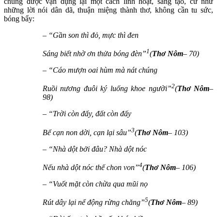
chúng được vận dụng lại một cách linh hoạt, sáng tạo, cứ như
những lời nói dân dã, thuận miệng thành thơ, không cần tu sức,
bóng bẩy:
– “Gần son thì đỏ, mực thì đen
1
Sáng biết nhờ ơn thửa bóng đèn”
(
Thơ Nôm
– 70)
– “Cáo mượn oai hùm mà nát chúng
2
Ruồi nương đuôi ký luống khoe người”
(
Thơ Nôm
–
98)
– “Trời còn đấy, đất còn đấy
3
Bể cạn non dời, cạn lại sâu”
(
Thơ Nôm
– 103)
– “Nhà dột bởi đâu? Nhà dột nóc
4
Nếu nhà dột nóc thế chon von”
(
Thơ Nôm
– 106)
– “Vuốt mặt còn chừa qua mũi nọ
5
Rút dây lại nể động rừng chăng”
(
Thơ Nôm
– 89)