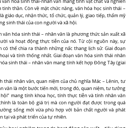
 văn hóa sinh thái-nhân văn mang tính vật chất và nghiên
 tinh thần. Còn về mặt chức năng, văn hóa học sinh thái –
à giáo dục, nhận thức, tổ chức, quản lý, giao tiếp, thẩm mỹ
ng sinh thái của con người và xã hội.
 văn hóa sinh thái – nhân văn là phương thức sản xuất xã
gười và hoạt động thực tiễn của nó. Từ cội nguồn này, sự
n có thể chia ra thành những nấc thang lịch sử: Giai đoạn
thoại và tính thống nhất. Giai đoạn văn hóa sinh thái nhân
n hóa sinh thái – nhân văn mang tính kết hợp Đông Tây (giai
 thái nhân văn, quan niệm của chủ nghĩa Mác – Lênin, tư
n văn là một bước tiến mới, trong đó, quan niệm, tư tưởng
hội” mang tính khoa học, tính thực tiễn và tính nhân văn
chính là toàn bộ giá trị mà con người đạt được trong quá
trường sống mới vừa phù hợp với bản chất người và phát
n tại và phát triển của tự nhiên.