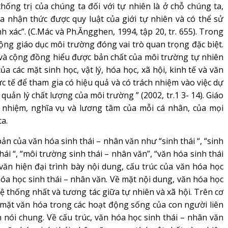
thống trị của chúng ta đối với tự nhiên là ở chỗ chúng ta,
 ta nhận thức được quy luật của giới tự nhiên và có thể sử
 xác”. (C.Mác và Ph.Ăngghen, 1994, tập 20, tr. 655). Trong
ộng giáo dục môi trường đóng vai trò quan trọng đặc biệt.
 và cộng đồng hiểu được bản chất của môi trường tự nhiên
a các mặt sinh học, vật lý, hóa học, xã hội, kinh tế và văn
ực tế để tham gia có hiệu quả và có trách nhiệm vào việc dự
quản lý chất lượng của môi trường ” (2002, tr.1 3- 14). Giáo
 nhiệm, nghĩa vụ và lương tâm của mỗi cá nhân, của mọi
a.
 của văn hóa sinh thái – nhân văn như “sinh thái “, “sinh
hái “, “môi trường sinh thái – nhân văn”, “văn hóa sinh thái
văn hiện đại trình bày nội dung, cấu trúc của văn hóa học
hóa học sinh thái – nhân văn. Về mặt nội dung, văn hóa học
ệ thống nhất và tương tác giữa tự nhiên và xã hội. Trên cơ
mặt văn hóa trong các hoạt động sống của con người liên
 nói chung. Về cấu trúc, văn hóa học sinh thái – nhân văn