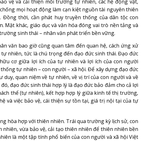
ảo vệ và cải thiện môi trường tự nhiên, các hệ động vật,
chống mọi hoạt động làm cạn kiệt nguồn tài nguyên thiên
. Đồng thời, cần phát huy truyền thống của dân tộc con
n. Mặt khác, giáo dục và văn hóa đóng vai trò nền tảng và
trường sinh thái – nhân văn phát triển bền vững.
ân văn bao giờ cũng quan tâm đến quan hệ, cách ứng xử
 tự nhiên, tức là chú trọng đến đạo đức sinh thái. Đạo đức
ữu cơ giữa lợi ích của tự nhiên và lợi ích của con người
 thống tự nhiên – con người – xã hội. Để xây dựng đạo đức
ư duy, quan niệm về tự nhiên, về vị trí của con người và về
đó, đạo đức sinh thái hợp lý là đạo đức bảo đảm cho cả lợi
hách thể (tự nhiên), kết hợp hợp lý giữa kinh tế thị trường,
à việc bảo vệ, cái thiện sự tồn tại, giá trị nội tại của tự
hòa hợp với thiên nhiên. Trái qua trường kỳ lịch sử, con
 nhiên, vừa bảo vệ, cải tạo thiên nhiên để thiên nhiên bền
nhiên là một tập tính phổ biến của con người và xã hội Việt