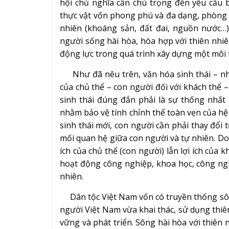
hội chủ nghĩa cần chú trọng đến yêu cầu b
thực vật vốn phong phú và đa dạng, phòng 
nhiên (khoáng sản, đất đai, nguồn nước…)
người sống hài hòa, hòa hợp với thiên nhiê
động lực trong quá trình xây dựng một môi 
Như đã nêu trên, văn hóa sinh thái – nh
của chủ thể – con người đối với khách thể –
sinh thái đúng đắn phải là sự thống nhất h
nhằm bảo vệ tính chỉnh thể toàn vẹn của hệ
sinh thái mới, con người cần phải thay đổi t
mối quan hệ giữa con người và tự nhiên. Do 
ích của chủ thể (con người) lẫn lợi ích của k
hoạt động công nghiệp, khoa học, công nghệ v
nhiên.
Dân tộc Việt Nam vốn có truyền thống sông 
người Việt Nam vừa khai thác, sử dụng thiên
vững và phát triển. Sông hài hòa với thiên 