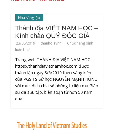
Nhà sáng lập
Thánh địa VIỆT NAM HỌC –
Kính chào QUÝ ĐỘC GIẢ
23/06/2019
thanhdiavnh
Chức năng bình
luận bị tắt
Trang web THÁNH ĐỊA VIỆT NAM HỌC –
https://thanhdiavietnamhoc.com được
thành lập ngày 3/6/2019 theo sáng kiến
của PGS.TS Sử học NGUYỄN MẠNH HÙNG
với mục đích chia sẻ những tư liệu mà Giáo
sư đã sưu tập, biên soạn từ hơn 50 năm
qua…