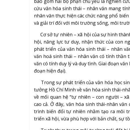
bao gồm hai bộ phận chủ yếu là nghiên cứu
cứu văn hóa sinh thái – nhân văn mang tính
nhân văn thực hiện các chức năng phổ biến l
và giải trí đối với môi trường sống, môi trườ
Cơ sở tự nhiên – xã hội của sự hình thành
hội, năng lực tư duy, nhận thức của con n
phát triển của văn hóa sinh thái – nhân vă
văn hoá sinh thái – nhân văn có tính thần 
văn có tính duy lý và duy tình. Giai đoạn vă
đoạn hiện đại).
Trong sự phát triển của văn hóa học sinh
tưởng Hồ Chí Minh về văn hóa sinh thái-nhâ
về mối quan hệ “tự nhiên – con người – xã 
cao cả. Ở đây, văn hóa sinh thái-nhân văn 
trình biến đổi tự nhiên nhằm tạo ra môi 
triển xã hội, vừa phù hợp với bản chất, sự tồ