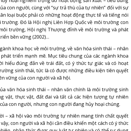
hủy hoại nghiêm trọng do hoạt động sản xuất – tiêu dùng
a con người, cùng với “sự trả thù của tự nhiên” đối với sự
ân loại buộc phải có những hoạt động thực tế và tiếng nói
i trường. Đó là Hội nghị Liên Hợp Quốc về môi trường con
 môi trường, Hội nghị Thượng đỉnh về môi trường và phát
triển bền vững (2002)…
ành khoa học về môi trường, về văn hóa sinh thái – nhân
 phát triển mạnh mẽ. Mục tiêu chung của các ngành khoa
 hiểu đúng đắn về trái đất, có ý thức tự giác và có hoạt
rường sinh thái, tức là có được những điều kiện tiên quyết
bền vững của con người và xã hội.
a văn hóa sinh thái – nhân văn chính là môi trường sinh
g vật, thực vật, đất đai và tất cả các hiện tượng tự nhiên
ại của con người, nhưng con người đang hủy hoại chúng.
 – xã hội vào môi trường tự nhiên mang tính chất quyết
ì vậy, con người và xã hội cần điều khiển một cách có ý thức
nhiên, nhận thức được quy luật tự nhiên và có thể sự dụng