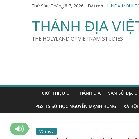
Thứ Sáu, Tháng 8 7, 2026
Bài mới:
LINDA MOULTO
Thu hoạch Người
KHOA HỌC & TÀN
THÁNH ĐỊA VI
ERVIN LÁSZLÓ 
SWAMI VIRAJA
THE HOLYLAND OF VIETNAM STUDIES
GIỚI THIỆU
THÁNH ĐỊA
VĂN SỬ ĐỊA
PGS.TS SỬ HỌC NGUYỄN MẠNH HÙNG
XÃ HỘI
Văn hóa