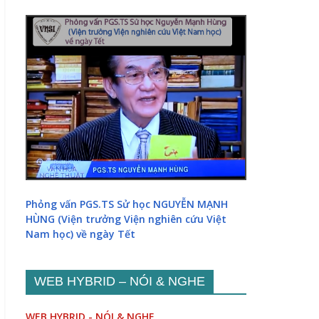
Phỏng vấn PGS.TS Sử học NGUYỄN MẠNH
HÙNG (Viện trưởng Viện nghiên cứu Việt
Nam học) về ngày Tết
WEB HYBRID – NÓI & NGHE
WEB HYBRID - NÓI & NGHE