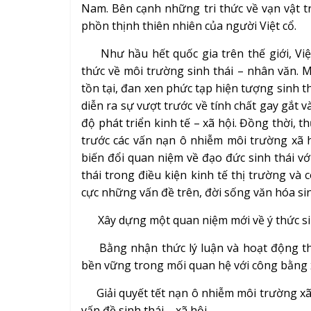
Nam. Bên cạnh những tri thức về vạn vật tr
phồn thịnh thiên nhiên của người Việt cổ.
Như hầu hết quốc gia trên thế giới, Việ
thức về môi trường sinh thái – nhân văn. 
tồn tại, đan xen phức tạp hiện tượng sinh t
diễn ra sự vượt trước về tính chất gay gắt v
độ phát triển kinh tế – xã hội. Đồng thời, 
trước các vấn nạn ô nhiễm môi trường xã 
biến đổi quan niệm về đạo đức sinh thái vớ
thái trong điều kiện kinh tế thị trường và 
cực những vấn đề trên, đời sống văn hóa sin
Xây dựng một quan niệm mới về ý thức sinh
Bằng nhận thức lý luận và hoạt động thực
bền vững trong mối quan hệ với công bằng xã
Giải quyết tết nạn ô nhiễm môi trường xã h
vấn đề sinh thái – xã hội.