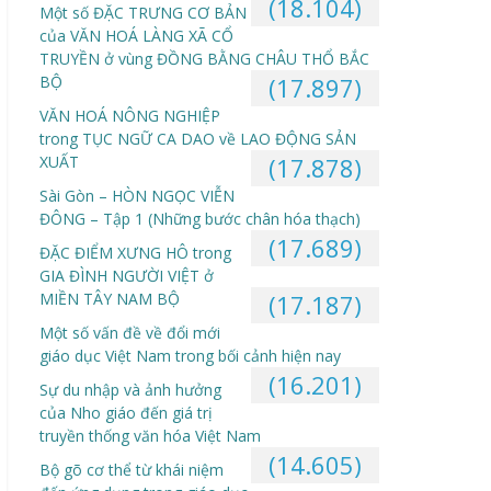
(18.104)
Một số ĐẶC TRƯNG CƠ BẢN
của VĂN HOÁ LÀNG XÃ CỔ
TRUYỀN ở vùng ĐỒNG BẰNG CHÂU THỔ BẮC
BỘ
(17.897)
VĂN HOÁ NÔNG NGHIỆP
trong TỤC NGỮ CA DAO về LAO ĐỘNG SẢN
XUẤT
(17.878)
Sài Gòn – HÒN NGỌC VIỄN
ĐÔNG – Tập 1 (Những bước chân hóa thạch)
(17.689)
ĐẶC ĐIỂM XƯNG HÔ trong
GIA ĐÌNH NGƯỜI VIỆT ở
MIỀN TÂY NAM BỘ
(17.187)
Một số vấn đề về đổi mới
giáo dục Việt Nam trong bối cảnh hiện nay
(16.201)
Sự du nhập và ảnh hưởng
của Nho giáo đến giá trị
truyền thống văn hóa Việt Nam
(14.605)
Bộ gõ cơ thể từ khái niệm