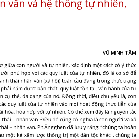
ân văn và hệ thống tự nhiên,
VŨ MINH TÂM
iữa con người và tự nhiên, xác định một cách có ý thức
gười phù hợp với các quy luật của tự nhiên, đó là cơ sở để
 sinh thái nhân văn (xã hội) toàn cầu đang trong thực trạng
phải nắm được bản chất, quy luật tồn tại, vận hành của tự
 cụ thể, đa dạng của nó. Đồng thời, điều chủ yếu là, con
ác quy luật của tự nhiên vào mọi hoạt động thực tiễn của
i hòa, hòa hợp với tự nhiên. Có thể xem đây là nguyên tắc
 thái – nhân văn. Điều đó cũng có nghĩa là con người và xã
thái – nhân văn. Ph.Ăngghen đã lưu ý rằng: “chúng ta hoàn
hư một kẻ xâm lược thống trị một dân tộc khác… chúng ta