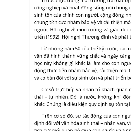
Trước thực trạng môi trường trái đất bị 
công nghiệp và hoạt động sống nói chung củ
sinh tồn của chính con người, cộng đồng nh
chung tích cực nhàm bảo vệ và cải thiện mô
người, Hội nghị về môi trường và giáo dục
triển (1992), Hội nghị Thượng đỉnh về phát 
Từ những năm 50 của thế kỷ trước, các ng
văn đã hình thành vững chắc và ngày càng
học này không gì khác là làm cho con người
động thực tiễn nhằm bảo vệ, cải thiện môi t
và cơ bản đối với sự sinh tồn và phát triển 
Cơ sở trực tiếp và nhân tố khách quan củ
thái – tự nhiên. Đó là nước, không khí, độn
khác. Chúng là điều kiện quy định sự tồn t
Trên cơ sở đó, sự tác động của con người
định đối với văn hóa sinh thái – nhân văn, v
tích cực mối quan hệ giữa con người và tự 