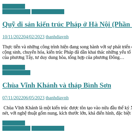
Xem chi tiết
Di sản văn hóa
Kiến trúc / Đô thị
Quỹ di sản kiến trúc Pháp ở Hà Nội (Phần 
10/11/2022
04/02/2023
thanhdiavnh
Thực tiễn và những công trình hiện đang song hành với sự phát triể
cộng sinh, chuyển hóa, kiến trúc Pháp đã dần khai thác những yếu tố
của phương Tây, tư duy dung hòa, tổng hợp của phương Đông…
Xem chi tiết
Di sản văn hóa
Chùa Vĩnh Khánh và tháp Bình Sơn
07/11/2022
06/05/2023
thanhdiavnh
Chùa Vĩnh Khánh là một kiến trúc được tôn tạo vào nửa đầu thế kỷ X
nét, với nghệ thuật gốm nung, kích thước lớn, khá điển hình, đặc biệ
Xem chi tiết
Di sản văn hóa
Kiến trúc / Đô thị