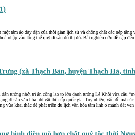
1)
nh một tấm áo dày dặn của thời gian lịch sử và chồng chất các nếp tầng
oà nhập vào tổng thể quỹ di sản đô thị đó. Bài nghiên cứu đề cập đến
 Trưng (xã Thạch Bàn, huyện Thạch Hà, tỉnh
ười dân tưởng nhớ, tri ân công lao to lớn danh tướng Lê Khôi vừa cầu
ạng di sản văn hóa phi vật thể cấp quốc gia. Tuy nhiên, vấn đề mà cá
rưng vừa khai thác để phát triển du lịch văn hóa tâm linh ở mảnh đất ve
ong bình diện mộ hợp chất quý tộc thời Ngu