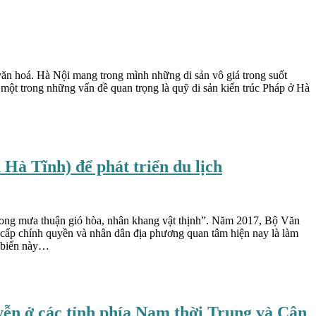
 văn hoá. Hà Nội mang trong mình những di sản vô giá trong suốt
 một trong những vấn đề quan trọng là quỹ di sản kiến trúc Pháp ở Hà
 Hà Tĩnh) để phát triển du lịch
 “mong mưa thuận gió hòa, nhân khang vật thịnh”. Năm 2017, Bộ Văn
c cấp chính quyền và nhân dân địa phương quan tâm hiện nay là làm
n biển này…
yễn ở các tỉnh phía Nam thời Trung và Cận