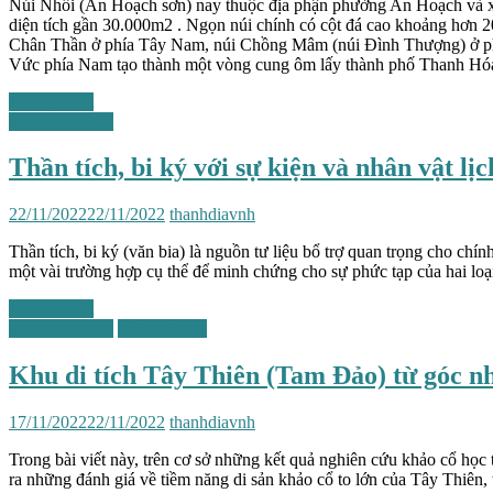
Núi Nhồi (An Hoạch sơn) nay thuộc địa phận phường An Hoạch và x
diện tích gần 30.000m2 . Ngọn núi chính có cột đá cao khoảng hơn 
Chân Thần ở phía Tây Nam, núi Chồng Mâm (núi Đình Thượng) ở phí
Vức phía Nam tạo thành một vòng cung ôm lấy thành phố Thanh Hó
Xem chi tiết
Di sản văn hóa
Thần tích, bi ký với sự kiện và nhân vật lịc
22/11/2022
22/11/2022
thanhdiavnh
Thần tích, bi ký (văn bia) là nguồn tư liệu bổ trợ quan trọng cho chín
một vài trường hợp cụ thể để minh chứng cho sự phức tạp của hai loại
Xem chi tiết
Di sản văn hóa
Khảo cổ học
Khu di tích Tây Thiên (Tam Đảo) từ góc nh
17/11/2022
22/11/2022
thanhdiavnh
Trong bài viết này, trên cơ sở những kết quả nghiên cứu khảo cổ học t
ra những đánh giá về tiềm năng di sản khảo cổ to lớn của Tây Thiên, t