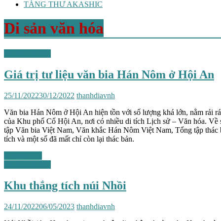
TÀNG THƯ AKASHIC
Di sản văn hóa
Di sản văn hóa
Giá trị tư liệu văn bia Hán Nôm ở Hội An
25/11/2022
30/12/2022
thanhdiavnh
Văn bia Hán Nôm ở Hội An hiện tồn với số lượng khá lớn, nằm rải rá
của Khu phố Cổ Hội An, nơi có nhiều di tích Lịch sử – Văn hóa. Về s
tập Văn bia Việt Nam, Văn khắc Hán Nôm Việt Nam, Tổng tập thác bả
tích và một số đã mất chỉ còn lại thác bản.
Xem chi tiết
Di sản văn hóa
Khu thắng tích núi Nhồi
24/11/2022
06/05/2023
thanhdiavnh