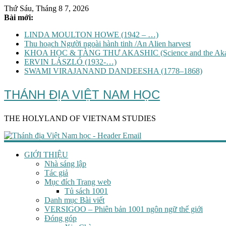
Thứ Sáu, Tháng 8 7, 2026
Bài mới:
LINDA MOULTON HOWE (1942 – …)
Thu hoạch Người ngoài hành tinh /An Alien harvest
KHOA HỌC & TÀNG THƯ AKASHIC (Science and the Akas
ERVIN LÁSZLÓ (1932-…)
SWAMI VIRAJANAND DANDEESHA (1778–1868)
THÁNH ĐỊA VIỆT NAM HỌC
THE HOLYLAND OF VIETNAM STUDIES
GIỚI THIỆU
Nhà sáng lập
Tác giả
Mục đích Trang web
Tủ sách 1001
Danh mục Bài viết
VERSIGOO – Phiên bản 1001 ngôn ngữ thế giới
Đóng góp