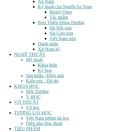
An Nam
Kỹ thuật của Người An Nam
Henry Oger
Tác phẩm
Bưu Thiếp Đông Dương
Hà Nội xưa
Sài Gòn xưa
Việt Nam xưa
Danh nhân
Xứ Nam kỳ
NGHỆ THUẬT
Mỹ thuật
Khỏa thân
Ký họa
Sân khấu / Điện ảnh
Kiến trúc / Đô thị
KHOA HỌC
Môi Trường
Y HỌC
VÕ THUẬT
Võ học
TƯƠNG LAI HỌC
Việt Nam tương lai học
Diễn dàn Học thuật
TIỂU PHẨM