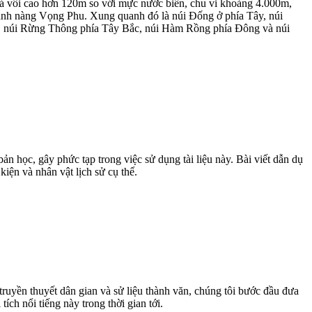
 vôi cao hơn 120m so với mực nước biển, chu vi khoảng 4.000m,
hành nàng Vọng Phu. Xung quanh đó là núi Đống ở phía Tây, núi
, núi Rừng Thông phía Tây Bắc, núi Hàm Rồng phía Đông và núi
bản học, gây phức tạp trong việc sử dụng tài liệu này. Bài viết dẫn dụ
iện và nhân vật lịch sử cụ thể.
 truyền thuyết dân gian và sử liệu thành văn, chúng tôi bước đầu đưa
ích nổi tiếng này trong thời gian tới.