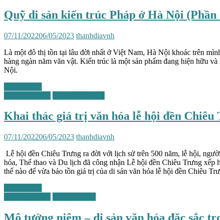
Quỹ di sản kiến trúc Pháp ở Hà Nội (Phần 
07/11/2022
06/05/2023
thanhdiavnh
Là một đô thị tồn tại lâu đời nhất ở Việt Nam, Hà Nội khoác trên mì
hàng ngàn năm văn vật. Kiến trúc là một sản phẩm đang hiện hữu và h
Nội.
Xem chi tiết
Di sản văn hóa
Lễ hội Việt Nam
Khai thác giá trị văn hóa lễ hội đền Chiêu
07/11/2022
06/05/2023
thanhdiavnh
Lễ hội đền Chiêu Trưng ra đời với lịch sử trên 500 năm, lễ hội, ng
hóa, Thể thao và Du lịch đã công nhận Lễ hội đền Chiêu Trưng xếp h
thế nào để vừa bảo tồn giá trị của di sản văn hóa lễ hội đền Chiêu T
Xem chi tiết
Di sản văn hóa
Triều Nguyễn
Mộ tưởng niệm – di sản văn hóa đặc sắc tr