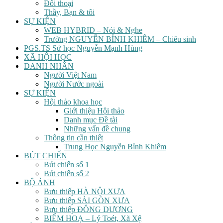
Đối thoại
Thầy, Bạn & tôi
SỰ KIỆN
WEB HYBRID – Nói & Nghe
Trường NGUYỄN BỈNH KHIÊM – Chiêu sinh
PGS.TS Sử học Nguyễn Mạnh Hùng
XÃ HỘI HỌC
DANH NHÂN
Người Việt Nam
Người Nước ngoài
SỰ KIỆN
Hội thảo khoa học
Giới thiệu Hội thảo
Danh mục Đề tài
Những vấn đề chung
Thông tin cần thiết
Trung Học Nguyễn Bỉnh Khiêm
BÚT CHIẾN
Bút chiến số 1
Bút chiến số 2
BỘ ẢNH
Bưu thiếp HÀ NỘI XƯA
Bưu thiếp SÀI GÒN XƯA
Bưu thiếp ĐÔNG DƯƠNG
BIẾM HOẠ – Lý Toét, Xã Xệ