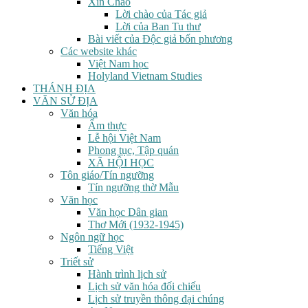
Xin Chào
Lời chào của Tác giả
Lời của Ban Tu thư
Bài viết của Độc giả bốn phương
Các website khác
Việt Nam học
Holyland Vietnam Studies
THÁNH ĐỊA
VĂN SỬ ĐỊA
Văn hóa
Ẩm thực
Lễ hội Việt Nam
Phong tục, Tập quán
XÃ HỘI HỌC
Tôn giáo/Tín ngưỡng
Tín ngưỡng thờ Mẫu
Văn học
Văn học Dân gian
Thơ Mới (1932-1945)
Ngôn ngữ học
Tiếng Việt
Triết sử
Hành trình lịch sử
Lịch sử văn hóa đối chiếu
Lịch sử truyền thông đại chúng