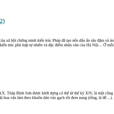
2)
n của xã hội chứng minh kiến trúc Pháp đã tạo nên dấu ấn sâu đậm và
 kiến trúc phù hợp tự nhiên và đặc điểm nhân văn của Hà Nội… Ở mỗi c
X. Tháp Bình Sơn được khởi dựng có thể từ thế kỷ XIV, là một công tr
t là hoa văn làm theo khuôn dán vào gạch rồi đem nung (rồng, lá đề…).