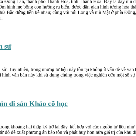
ã Đông Tân, thành phố Thanh Hóa, tỉnh Thanh Hóa. Đây là dãy núi đá
20m hình mẹ bồng con hướng ra biển, được dân gian hình tượng hóa t
a Bắc đứng liền kề nhau; cùng với núi Long và núi Mật ở phía Đông
a.
h sử
h sử. Tuy nhiên, trong những tư liệu này tồn tại không ít vấn đề về văn 
 hình văn bản này khi sử dụng chúng trong việc nghiên cứu một số sự k
ìn di sản Khảo cổ học
rong khoảng hai thập kỷ trở lại đây, kết hợp với các nguồn tư liệu như
ừ đó đề xuất phương án bảo tồn và phát huy hơn nữa giá trị của khu di t