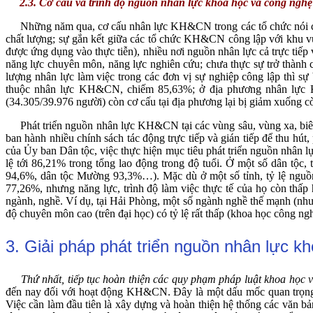
2.3. Cơ cấu và trình độ nguồn nhân lực khoa học và công nghệ
Những năm qua, cơ cấu nhân lực KH&CN trong các tổ chức nói chung
chất lượng; sự gắn kết giữa các tổ chức KH&CN công lập với khu v
được ứng dụng vào thực tiễn), nhiều nơi nguồn nhân lực cả trực tiế
năng lực chuyên môn, năng lực nghiên cứu; chưa thực sự trở thành c
lượng nhân lực làm việc trong các đơn vị sự nghiệp công lập thì s
thuộc nhân lực KH&CN, chiếm 85,63%; ở địa phương nhân lực K
(34.305/39.976 người) còn cơ cấu tại địa phương lại bị giảm xuống 
Phát triển nguồn nhân lực KH&CN tại các vùng sâu, vùng xa, biên g
ban hành nhiều chính sách tác động trực tiếp và gián tiếp để thu hú
của Ủy ban Dân tộc, việc thực hiện mục tiêu phát triển nguồn nhân 
lệ tới 86,21% trong tổng lao động trong độ tuổi. Ở một số dân tộc
94,6%, dân tộc Mường 93,3%…). Mặc dù ở một số tỉnh, tỷ lệ nguồn n
77,26%, nhưng năng lực, trình độ làm việc thực tế của họ còn thấp 
ngành, nghề. Ví dụ, tại Hải Phòng, một số ngành nghề thế mạnh (như 
độ chuyên môn cao (trên đại học) có tỷ lệ rất thấp (khoa học công ng
3. Giải pháp phát triển nguồn nhân lực k
Thứ nhất, tiếp tục hoàn thiện các quy phạm pháp luật khoa học 
đến nay đối với hoạt động KH&CN. Đây là một dấu mốc quan trọng
Việc cần làm đầu tiên là xây dựng và hoàn thiện hệ thống các văn bả