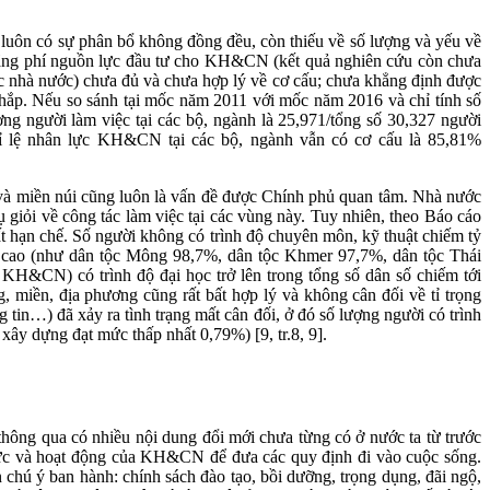
uôn có sự phân bổ không đồng đều, còn thiếu về số lượng và yếu về
 lãng phí nguồn lực đầu tư cho KH&CN (kết quả nghiên cứu còn chưa
ức nhà nước) chưa đủ và chưa hợp lý về cơ cấu; chưa khẳng định được
 khắp. Nếu so sánh tại mốc năm 2011 với mốc năm 2016 và chỉ tính số
ng người làm việc tại các bộ, ngành là 25,971/tổng số 30,327 người
 lệ nhân lực KH&CN tại các bộ, ngành vẫn có cơ cấu là 85,81%
 và miền núi cũng luôn là vấn đề được Chính phủ quan tâm. Nhà nước
 giỏi về công tác làm việc tại các vùng này. Tuy nhiên, theo Báo cáo
t hạn chế. Số người không có trình độ chuyên môn, kỹ thuật chiếm tỷ
còn cao (như dân tộc Mông 98,7%, dân tộc Khmer 97,7%, dân tộc Thái
 KH&CN) có trình độ đại học trở lên trong tổng số dân số chiếm tới
, miền, địa phương cũng rất bất hợp lý và không cân đối về tỉ trọng
tin…) đã xảy ra tình trạng mất cân đối, ở đó số lượng người có trình
xây dựng đạt mức thấp nhất 0,79%) [9, tr.8, 9].
ng qua có nhiều nội dung đổi mới chưa từng có ở nước ta từ trước
ức và hoạt động của KH&CN để đưa các quy định đi vào cuộc sống.
 chú ý ban hành: chính sách đào tạo, bồi dưỡng, trọng dụng, đãi ngộ,