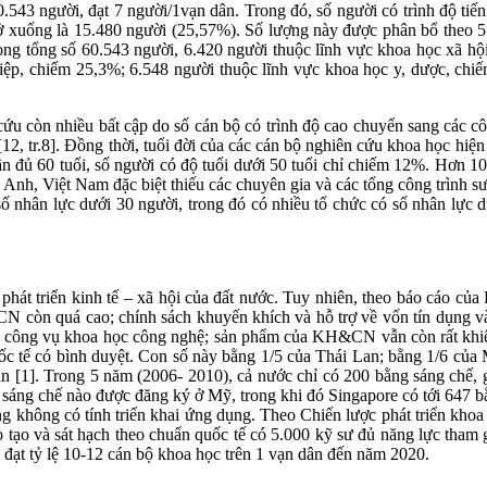
người, đạt 7 người/1vạn dân. Trong đó, số người có trình độ tiến sĩ 
trở xuống là 15.480 người (25,57%). Số lượng này được phân bổ theo 5
ong tổng số 60.543 người, 6.420 người thuộc lĩnh vực khoa học xã hộ
iệp, chiếm 25,3%; 6.548 người thuộc lĩnh vực khoa học y, dược, chiế
 còn nhiều bất cập do số cán bộ có trình độ cao chuyển sang các côn
12, tr.8]. Đồng thời, tuổi đời của các cán bộ nghiên cứu khoa học hiệ
ần đủ 60 tuổi, số người có độ tuổi dưới 50 tuổi chỉ chiếm 12%. Hơn 10.
Anh, Việt Nam đặc biệt thiếu các chuyên gia và các tổng công trình sư 
 nhân lực dưới 30 người, trong đó có nhiều tổ chức có số nhân lực d
t triển kinh tế – xã hội của đất nước. Tuy nhiên, theo báo cáo c
CN còn quá cao; chính sách khuyến khích và hỗ trợ về vốn tín dụng và
ôn công vụ khoa học công nghệ; sản phẩm của KH&CN vẫn còn rất khiê
c tế có bình duyệt. Con số này bằng 1/5 của Thái Lan; bằng 1/6 của 
n [1]. Trong 5 năm (2006- 2010), cả nước chỉ có 200 bằng sáng chế, g
áng chế nào được đăng ký ở Mỹ, trong khi đó Singapore có tới 647 bằn
cũng không có tính triển khai ứng dụng. Theo Chiến lược phát triển kh
 tạo và sát hạch theo chuẩn quốc tế có 5.000 kỹ sư đủ năng lực tham 
 đạt tỷ lệ 10-12 cán bộ khoa học trên 1 vạn dân đến năm 2020.