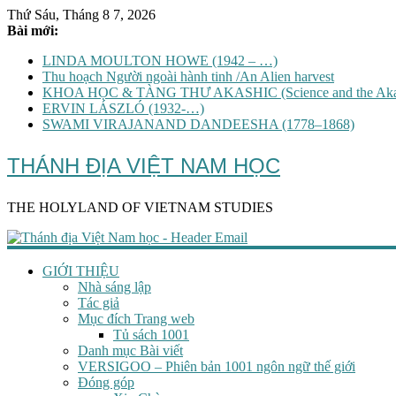
Thứ Sáu, Tháng 8 7, 2026
Bài mới:
LINDA MOULTON HOWE (1942 – …)
Thu hoạch Người ngoài hành tinh /An Alien harvest
KHOA HỌC & TÀNG THƯ AKASHIC (Science and the Akas
ERVIN LÁSZLÓ (1932-…)
SWAMI VIRAJANAND DANDEESHA (1778–1868)
THÁNH ĐỊA VIỆT NAM HỌC
THE HOLYLAND OF VIETNAM STUDIES
GIỚI THIỆU
Nhà sáng lập
Tác giả
Mục đích Trang web
Tủ sách 1001
Danh mục Bài viết
VERSIGOO – Phiên bản 1001 ngôn ngữ thế giới
Đóng góp