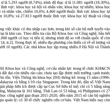
là 5.293 người (8,74%), trình độ thạc sĩ là 11.081 người (18,30%),
 lĩnh vực: khoa học xã hội và nhân văn; khoa học tự nhiên; khoa học
i và nhân văn, chiếm 10,6%; 4.460 người thuộc lĩnh vực khoa học tự
m 10,8%; và 27.813 người thuộc lĩnh vực khoa học kỹ thuật và công
g việc khác có thu nhập cao hơn, trong khi số cán bộ mới tuyển vào
n tại là khá cao. Theo điều tra của Bộ Khoa học và Công nghệ, hầu hết
000 người có học vị tiến sĩ, nhưng trình độ so với chuẩn quốc tế còn
[4, tr.2]. Trong thực tế, nhiều địa phương còn thiếu cả về số lượng và
ưới 10 người). Các nhà khoa học tập trung nhiều ở Hà Nội và Thành
ủa Bộ Khoa học và Công nghệ, cơ cấu nhân lực trong tổ chức KH&CN
 đất đai còn nhiều rào cản; chưa tạo lập được môi trường cạnh tranh;
m tốn. Viện Thông tin khoa học (ISI) thống kê: trong 15 năm (1996-
Malaysia và bằng 1/10 của Singapore. Trong khi đó, dân số Việt Nam
iải pháp hữu ích được cấp tại Cục Sở hữu trí tuệ; chỉ có 5 bằng sáng
g, Malaysia là 161 bằng, Thái Lan có 53 bằng, và Philippines có 27
oa học công nghệ giai đoạn 2011-2020, đến năm 2015 số cán bộ nghiên
gia quản lý; có 30 tổ chức nghiên cứu cơ bản. Việt Nam hiện nay còn