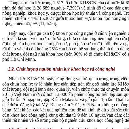
Tổng số nhân lực trong 1.513 tổ chức KH&CN của cả nước là 60.543 
trình độ đại học là 28.689 người (47,39%) và trình độ từ cao đẳng 
nông nghiệp; khoa học y, dược; khoa học kỹ thuật và công nghệ. Tr
nhiên, chiếm 7,4%; 15.302 người thuộc lĩnh vực khoa học nông ngh
nghệ, chiếm 45,9% [11, tr.56].
Hiện nay, đội ngũ cán bộ khoa học công nghệ ở các viện nghiên cứu
chủ yếu là sinh viên mới ra trường, chưa có kinh nghiệm nghiên cứu [
đội ngũ cán bộ có học hàm giáo sư, phó giáo sư có độ tuổi trên và g
rất thấp và chỉ có khoảng 25% cán bộ có thể sử dụng thành thạo tiếng 
chất lượng đội ngũ nhà khoa học (trên 90% số tổ chức KH&CN có số
phố Hồ Chí Minh.
2.2. Chất lượng nguồn nhân lực khoa học và công nghệ
Nhân lực KH&CN ngày càng đóng vai trò quan trọng trong việc phá
còn chưa hợp lý; tỷ lệ nhân lực gián tiếp trên tổng số nhân lực KH&
chất lượng đội ngũ lãnh đạo, quản lý, viên chức thực thi chuyên m
2011) Việt Nam mới có hơn 13.000 ấn phẩm công bố trên tập san quố
gấp 17 lần Singapore, gấp 3 lần Malaysia và gấp gần 1,5 lần Thái La
chế được đăng ký tại Mỹ. Riêng năm 2011, Việt Nam không có bằng s
bằng. Mặt khác, các kết quả nghiên cứu đề tài kinh tế dù xuất sắc 
cứu khoa học công nghệ cũng chỉ đạt từ 9 đến 10 người/vạn dân; đào
thiếu rất nhiều về số lượng cán bộ nghiên cứu khoa học công nghệ để