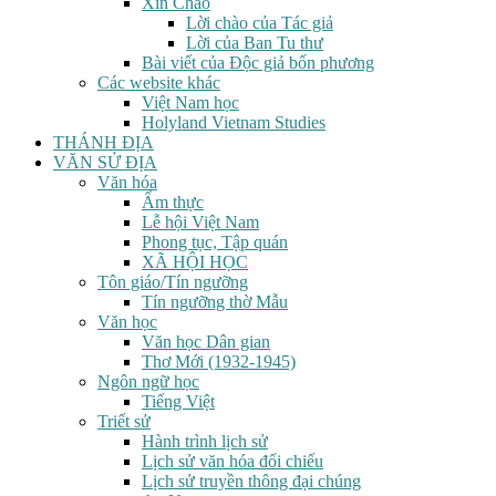
Xin Chào
Lời chào của Tác giả
Lời của Ban Tu thư
Bài viết của Độc giả bốn phương
Các website khác
Việt Nam học
Holyland Vietnam Studies
THÁNH ĐỊA
VĂN SỬ ĐỊA
Văn hóa
Ẩm thực
Lễ hội Việt Nam
Phong tục, Tập quán
XÃ HỘI HỌC
Tôn giáo/Tín ngưỡng
Tín ngưỡng thờ Mẫu
Văn học
Văn học Dân gian
Thơ Mới (1932-1945)
Ngôn ngữ học
Tiếng Việt
Triết sử
Hành trình lịch sử
Lịch sử văn hóa đối chiếu
Lịch sử truyền thông đại chúng