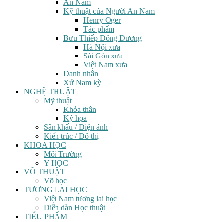
An Nam
Kỹ thuật của Người An Nam
Henry Oger
Tác phẩm
Bưu Thiếp Đông Dương
Hà Nội xưa
Sài Gòn xưa
Việt Nam xưa
Danh nhân
Xứ Nam kỳ
NGHỆ THUẬT
Mỹ thuật
Khỏa thân
Ký họa
Sân khấu / Điện ảnh
Kiến trúc / Đô thị
KHOA HỌC
Môi Trường
Y HỌC
VÕ THUẬT
Võ học
TƯƠNG LAI HỌC
Việt Nam tương lai học
Diễn dàn Học thuật
TIỂU PHẨM