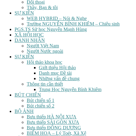
Đối thoại
Thầy, Bạn & tôi
SỰ KIỆN
WEB HYBRID – Nói & Nghe
Trường NGUYỄN BỈNH KHIÊM – Chiêu sinh
PGS.TS Sử học Nguyễn Mạnh Hùng
XÃ HỘI HỌC
DANH NHÂN
Người Việt Nam
Người Nước ngoài
SỰ KIỆN
Hội thảo khoa học
Giới thiệu Hội thảo
Danh mục Đề tài
Những vấn đề chung
Thông tin cần thiết
Trung Học Nguyễn Bỉnh Khiêm
BÚT CHIẾN
Bút chiến số 1
Bút chiến số 2
BỘ ẢNH
Bưu thiếp HÀ NỘI XƯA
Bưu thiếp SÀI GÒN XƯA
Bưu thiếp ĐÔNG DƯƠNG
BIẾM HOẠ – Lý Toét, Xã Xệ