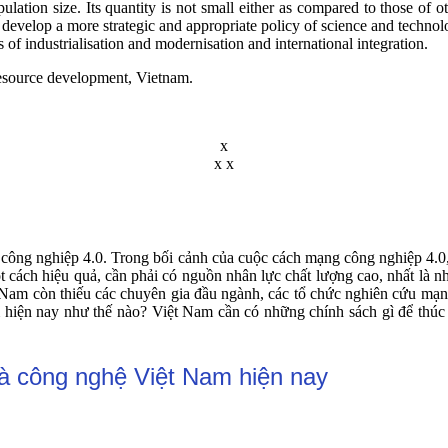
lation size. Its quantity is not small either as compared to those of 
to develop a more strategic and appropriate policy of science and techn
 of industrialisation and modernisation and international integration.
esource development, Vietnam.
x
x x
ông nghiệp 4.0. Trong bối cảnh của cuộc cách mạng công nghiệp 4.0, 
ột cách hiệu quả, cần phải có nguồn nhân lực chất lượng cao, nhất 
 Nam còn thiếu các chuyên gia đầu ngành, các tổ chức nghiên cứu mạ
hiện nay như thế nào? Việt Nam cần có những chính sách gì để thúc
và công nghệ Việt Nam hiện nay