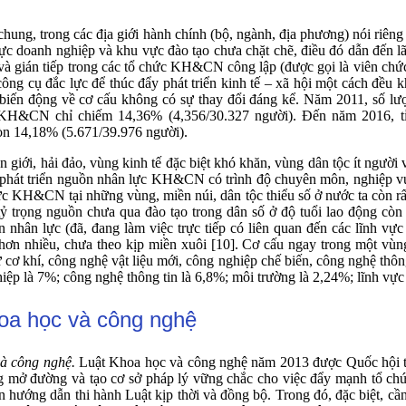
, trong các địa giới hành chính (bộ, ngành, địa phương) nói riêng l
ực doanh nghiệp và khu vực đào tạo chưa chặt chẽ, điều đó dẫn đến
p và gián tiếp trong các tổ chức KH&CN công lập (được gọi là viên ch
ông cụ đắc lực để thúc đẩy phát triển kinh tế – xã hội một cách đều
ự biến động về cơ cấu không có sự thay đổi đáng kể. Năm 2011, số lượ
H&CN chỉ chiếm 14,36% (4,356/30.327 người). Đến năm 2016, tỉ
còn 14,18% (5.671/39.976 người).
iới, hải đảo, vùng kinh tế đặc biệt khó khăn, vùng dân tộc ít người
t, phát triển nguồn nhân lực KH&CN có trình độ chuyên môn, nghiệp vụ
lực KH&CN tại những vùng, miền núi, dân tộc thiểu số ở nước ta còn rấ
, tỷ trọng nguồn chưa qua đào tạo trong dân số ở độ tuổi lao động 
hân lực (đã, đang làm việc trực tiếp có liên quan đến các lĩnh vực
hơn nhiều, chưa theo kịp miền xuôi [10]. Cơ cấu ngay trong một vùng
cơ khí, công nghệ vật liệu mới, công nghiệp chế biến, công nghệ thông 
hiệp là 7%; công nghệ thông tin là 6,8%; môi trường là 2,24%; lĩnh vực 
hoa học và công nghệ
và công nghệ.
Luật Khoa học và công nghệ năm 2013 được Quốc hội thô
 mở đường và tạo cơ sở pháp lý vững chắc cho việc đẩy mạnh tổ ch
n hướng dẫn thi hành Luật kịp thời và đồng bộ. Trong đó, đặc biệt, cần