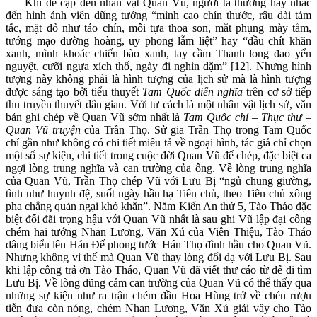
Khi đề cập đến nhân vật Quan Vũ, người ta thường hay nhắc
đến hình ảnh viên dũng tướng “mình cao chín thước, râu dài tám
tấc, mặt đỏ như táo chín, môi tựa thoa son, mắt phụng mày tằm,
tướng mạo đường hoàng, uy phong lẫm liệt” hay “đầu chít khăn
xanh, mình khoác chiến bào xanh, tay cầm Thanh long đao yển
nguyệt, cưỡi ngựa xích thố, ngày đi nghìn dặm” [12]. Nhưng hình
tượng này không phải là hình tượng của lịch sử mà là hình tượng
được sáng tạo bởi tiểu thuyết
Tam Quốc diễn nghĩa
trên cơ sở tiếp
thu truyền thuyết dân gian. Với tư cách là một nhân vật lịch sử, văn
bản ghi chép về Quan Vũ sớm nhất là
Tam Quốc chí
–
Thục thư –
Quan Vũ truyện
của Trần Thọ. Sử gia Trần Thọ trong Tam Quốc
chí gần như không có chi tiết miêu tả về ngoại hình, tác giả chỉ chọn
một số sự kiện, chi tiết trong cuộc đời Quan Vũ để chép, đặc biệt ca
ngợi lòng trung nghĩa và can trường của ông. Về lòng trung nghĩa
của Quan Vũ, Trần Thọ chép Vũ với Lưu Bị “ngủ chung giường,
tình như huynh đệ, suốt ngày hầu hạ Tiên chủ, theo Tiên chủ xông
pha chẳng quản ngại khó khăn”. Năm Kiến An thứ 5, Tào Tháo đặc
biệt đối đãi trọng hậu với Quan Vũ nhất là sau ghi Vũ lập đại công
chém hai tướng Nhan Lương, Văn Xú của Viên Thiệu, Tào Tháo
dâng biểu lên Hán Đế phong tước Hán Thọ đình hầu cho Quan Vũ.
Nhưng không vì thế mà Quan Vũ thay lòng đổi dạ với Lưu Bị. Sau
khi lập công trả ơn Tào Tháo, Quan Vũ đã viết thư cáo từ để đi tìm
Lưu Bị. Về lòng dũng cảm can trường của Quan Vũ có thể thấy qua
những sự kiện như ra trận chém đầu Hoa Hùng trở về chén rượu
tiễn đưa còn nóng, chém Nhan Lương, Văn Xú giải vây cho Tào