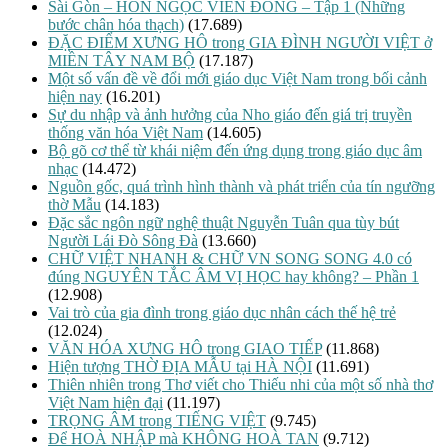
Sài Gòn – HÒN NGỌC VIỄN ĐÔNG – Tập 1 (Những
bước chân hóa thạch)
(17.689)
ĐẶC ĐIỂM XƯNG HÔ trong GIA ĐÌNH NGƯỜI VIỆT ở
MIỀN TÂY NAM BỘ
(17.187)
Một số vấn đề về đổi mới giáo dục Việt Nam trong bối cảnh
hiện nay
(16.201)
Sự du nhập và ảnh hưởng của Nho giáo đến giá trị truyền
thống văn hóa Việt Nam
(14.605)
Bộ gõ cơ thể từ khái niệm đến ứng dụng trong giáo dục âm
nhạc
(14.472)
Nguồn gốc, quá trình hình thành và phát triển của tín ngưỡng
thờ Mẫu
(14.183)
Đặc sắc ngôn ngữ nghệ thuật Nguyễn Tuân qua tùy bút
Người Lái Đò Sông Đà
(13.660)
CHỮ VIỆT NHANH & CHỮ VN SONG SONG 4.0 có
đúng NGUYÊN TẮC ÂM VỊ HỌC hay không? – Phần 1
(12.908)
Vai trò của gia đình trong giáo dục nhân cách thế hệ trẻ
(12.024)
VĂN HÓA XƯNG HÔ trong GIAO TIẾP
(11.868)
Hiện tượng THỜ ĐỊA MẪU tại HÀ NỘI
(11.691)
Thiên nhiên trong Thơ viết cho Thiếu nhi của một số nhà thơ
Việt Nam hiện đại
(11.197)
TRỌNG ÂM trong TIẾNG VIỆT
(9.745)
Để HOÀ NHẬP mà KHÔNG HOÀ TAN
(9.712)