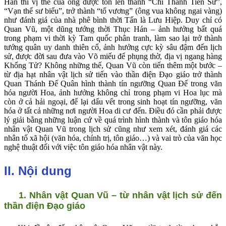
Hán thì vị thế của ông được tôn lên thành “Chí Thánh Tiên Sư”,
“Vạn thế sư biểu”, trở thành “tố vương” (ông vua không ngai vàng)
như đánh giá của nhà phê bình thời Tấn là Lưu Hiệp. Duy chỉ có
Quan Vũ, một dũng tướng thời Thục Hán – ảnh hưởng bất quá
trong phạm vi thời kỳ Tam quốc phân tranh, làm sao lại trở thành
tướng quân uy danh thiên cổ, ảnh hưởng cực kỳ sâu đậm đến lịch
sử, được đời sau đưa vào Võ miếu để phụng thờ, địa vị ngang hàng
Khổng Tử? Không những thế, Quan Vũ còn tiến thêm một bước –
từ địa hạt nhân vật lịch sử tiến vào thần điện Đạo giáo trở thành
Quan Thánh Đế Quân hình thành tín ngưỡng Quan Đế trong văn
hóa người Hoa, ảnh hưởng không chỉ trong phạm vi Hoa lục mà
còn ở cả hải ngoại, để lại dấu vết trong sinh hoạt tín ngưỡng, văn
hóa ở tất cả những nơi người Hoa di cư đến. Điều đó cần phải được
lý giải bằng những luận cứ về quá trình hình thành và tôn giáo hóa
nhân vật Quan Vũ trong lịch sử cũng như xem xét, đánh giá các
nhân tố xã hội (văn hóa, chính trị, tôn giáo…) và vai trò của văn học
nghệ thuật đối với việc tôn giáo hóa nhân vật này.
II. Nội dung
1. Nhân vật Quan Vũ – từ nhân vật lịch sử đến
thần điện Đạo giáo