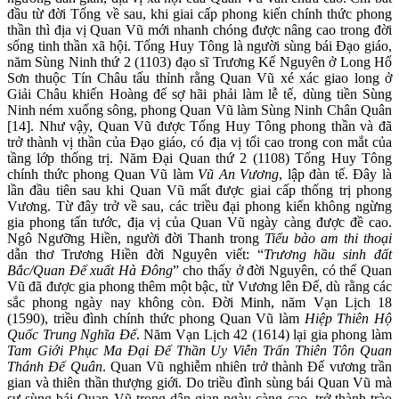
đầu từ đời Tống về sau, khi giai cấp phong kiến chính thức phong
thần thì địa vị Quan Vũ mới nhanh chóng được nâng cao trong đời
sống tinh thần xã hội. Tống Huy Tông là người sùng bái Đạo giáo,
năm Sùng Ninh thứ 2 (1103) đạo sĩ Trương Kế Nguyên ở Long Hổ
Sơn thuộc Tín Châu tấu thỉnh rằng Quan Vũ xé xác giao long ở
Giải Châu khiến Hoàng đế sợ hãi phải làm lễ tế, dùng tiền Sùng
Ninh ném xuống sông, phong Quan Vũ làm Sùng Ninh Chân Quân
[14]. Như vậy, Quan Vũ được Tống Huy Tông phong thần và đã
trở thành vị thần của Đạo giáo, có địa vị tối cao trong con mắt của
tầng lớp thống trị. Năm Đại Quan thứ 2 (1108) Tống Huy Tông
chính thức phong Quan Vũ làm
Vũ An Vương
, lập đàn tế. Đây là
lần đầu tiên sau khi Quan Vũ mất được giai cấp thống trị phong
Vương. Từ đây trở về sau, các triều đại phong kiến không ngừng
gia phong tấn tước, địa vị của Quan Vũ ngày càng được đề cao.
Ngô Ngưỡng Hiền, người đời Thanh trong
Tiểu bào am thi thoại
dẫn thơ Trương Hiền đời Nguyên viết: “
Trương hầu sinh đất
Bắc/Quan Đế xuất Hà Đông
” cho thấy ở đời Nguyên, có thể Quan
Vũ đã được gia phong thêm một bậc, từ Vương lên Đế, dù rằng các
sắc phong ngày nay không còn. Đời Minh, năm Vạn Lịch 18
(1590), triều đình chính thức phong Quan Vũ làm
Hiệp Thiên Hộ
Quốc Trung Nghĩa Đế
. Năm Vạn Lịch 42 (1614) lại gia phong làm
Tam Giới Phục Ma Đại Đế Thần Uy Viễn Trấn Thiên Tôn Quan
Thánh Đế Quân
. Quan Vũ nghiễm nhiên trở thành Đế vương trần
gian và thiên thần thượng giới. Do triều đình sùng bái Quan Vũ mà
sự sùng bái Quan Vũ trong dân gian ngày càng cao, trở thành trào