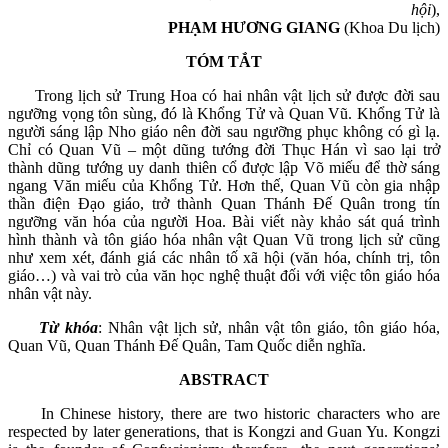
hội
),
PHẠM HƯƠNG GIANG
(Khoa Du lịch)
TÓM TẮT
Trong lịch sử Trung Hoa có hai nhân vật lịch sử được đời sau
ngưỡng vọng tôn sùng, đó là Khổng Tử và Quan Vũ. Khổng Tử là
người sáng lập Nho giáo nên đời sau ngưỡng phục không có gì lạ.
Chỉ có Quan Vũ – một dũng tướng đời Thục Hán vì sao lại trở
thành dũng tướng uy danh thiên cổ được lập Võ miếu để thờ sáng
ngang Văn miếu của Khổng Tử. Hơn thế, Quan Vũ còn gia nhập
thần điện Đạo giáo, trở thành Quan Thánh Đế Quân trong tín
ngưỡng văn hóa của người Hoa. Bài viết này khảo sát quá trình
hình thành và tôn giáo hóa nhân vật Quan Vũ trong lịch sử cũng
như xem xét, đánh giá các nhân tố xã hội (văn hóa, chính trị, tôn
giáo…) và vai trò của văn học nghệ thuật đối với việc tôn giáo hóa
nhân vật này.
Từ khóa
: Nhân vật lịch sử, nhân vật tôn giáo, tôn giáo hóa,
Quan Vũ, Quan Thánh Đế Quân, Tam Quốc diễn nghĩa.
ABSTRACT
In Chinese history, there are two historic characters who are
respected by later generations, that is Kongzi and Guan Yu. Kongzi