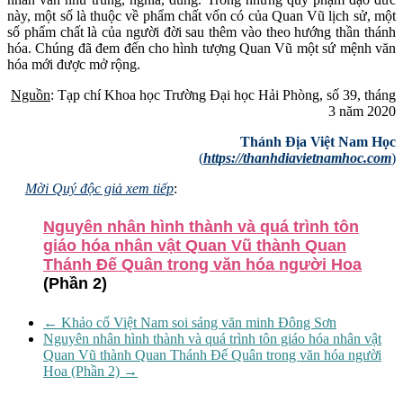
này, một số là thuộc về phẩm chất vốn có của Quan Vũ lịch sử, một
số phẩm chất là của người đời sau thêm vào theo hướng thần thánh
hóa. Chúng đã đem đến cho hình tượng Quan Vũ một sứ mệnh văn
hóa mới được mở rộng.
Nguồn
: Tạp chí Khoa học Trường Đại học Hải Phòng, số 39, tháng
3 năm 2020
Thánh Địa Việt Nam Học
(
https://thanhdiavietnamhoc.com
)
Mời Quý độc giả xem tiếp
:
Nguyên nhân hình thành và quá trình tôn
giáo hóa nhân vật Quan Vũ thành Quan
Thánh Đế Quân trong văn hóa người Hoa
(Phần 2)
←
Khảo cổ Việt Nam soi sáng văn minh Đông Sơn
Nguyên nhân hình thành và quá trình tôn giáo hóa nhân vật
Quan Vũ thành Quan Thánh Đế Quân trong văn hóa người
Hoa (Phần 2)
→