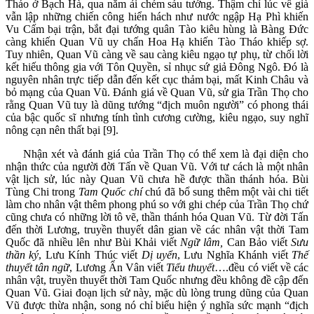
Tháo ở Bạch Hà, qua năm ải chém sáu tướng. Thậm chí lúc về già
vẫn lập những chiến công hiển hách như nước ngập Hạ Phì khiến
Vu Cấm bại trận, bắt đại tướng quân Tào kiêu hùng là Bàng Đức
càng khiến Quan Vũ uy chấn Hoa Hạ khiến Tào Tháo khiếp sợ.
Tuy nhiên, Quan Vũ càng về sau càng kiêu ngạo tự phụ, từ chối lời
kết hiếu thông gia với Tôn Quyền, sỉ nhục sứ giả Đông Ngô. Đó là
nguyên nhân trực tiếp dẫn đến kết cục thảm bại, mất Kinh Châu và
bỏ mạng của Quan Vũ. Đánh giá về Quan Vũ, sử gia Trần Thọ cho
rằng Quan Vũ tuy là dũng tướng “địch muôn người” có phong thái
của bậc quốc sĩ nhưng tính tình cương cường, kiêu ngạo, suy nghĩ
nông cạn nên thất bại [9].
Nhận xét và đánh giá của Trần Thọ có thể xem là đại diện cho
nhận thức của người đời Tấn về Quan Vũ. Với tư cách là một nhân
vật lịch sử, lúc này Quan Vũ chưa hề được thần thánh hóa. Bùi
Tùng Chi trong
Tam Quốc chí
chú đã bổ sung thêm một vài chi tiết
làm cho nhân vật thêm phong phú so với ghi chép của Trần Thọ chứ
cũng chưa có những lời tô vẽ, thần thánh hóa Quan Vũ. Từ đời Tấn
đến thời Lương, truyền thuyết dân gian về các nhân vật thời Tam
Quốc đã nhiều lên như Bùi Khải viết
Ngữ lâm,
Can Bảo viết
Sưu
thần ký
, Lưu Kính Thúc viết
Dị uyển
, Lưu Nghĩa Khánh viết
Thế
thuyết tân ngữ
, Lương Ẩn Vân viết
Tiểu thuyết
….đều có viết về các
nhân vật, truyền thuyết thời Tam Quốc nhưng đều không đề cập đến
Quan Vũ. Giai đoạn lịch sử này, mặc dù lòng trung dũng của Quan
Vũ được thừa nhận, song nó chỉ biểu hiện ý nghĩa sức mạnh “địch