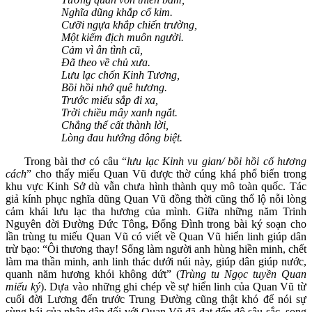
Nghĩa dũng khắp cổ kim.
Cưỡi ngựa khắp chiến trường,
Một kiếm địch muôn người.
Cảm vì ân tình cũ,
Đã theo về chủ xưa.
Lưu lạc chốn Kinh Tương,
Bồi hồi nhớ quê hương.
Trước miếu sắp đi xa,
Trời chiều mây xanh ngắt.
Chẳng thể cất thành lời,
Lòng đau hướng đông biệt.
Trong bài thơ có câu “
lưu lạc Kinh vu gian/ bồi hồi cố hương
cách
” cho thấy miếu Quan Vũ được thờ cúng khá phổ biến trong
khu vực Kinh Sở dù vẫn chưa hình thành quy mô toàn quốc. Tác
giả kính phục nghĩa dũng Quan Vũ đồng thời cũng thổ lộ nỗi lòng
cảm khái lưu lạc tha hương của mình. Giữa những năm Trinh
Nguyên đời Đường Đức Tông, Đổng Đình trong bài ký soạn cho
lần trùng tu miếu Quan Vũ có viết về Quan Vũ hiển linh giúp dân
trừ bạo: “Ôi thương thay! Sống làm người anh hùng hiền minh, chết
làm ma thần minh, anh linh thác dưới núi này, giúp dân giúp nước,
quanh năm hương khói không dứt” (
Trùng tu Ngọc tuyền Quan
miếu ký
). Dựa vào những ghi chép về sự hiển linh của Quan Vũ từ
cuối đời Lương đến trước Trung Đường cũng thật khó để nói sự
sùng bái của nhân dân đối với Quan Vũ đã đạt đến độ sâu sắc, song