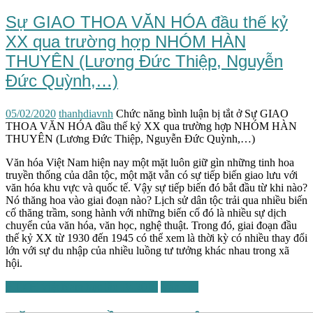
Sự GIAO THOA VĂN HÓA đầu thế kỷ
XX qua trường hợp NHÓM HÀN
THUYÊN (Lương Đức Thiệp, Nguyễn
Đức Quỳnh,…)
05/02/2020
thanhdiavnh
Chức năng bình luận bị tắt
ở Sự GIAO
THOA VĂN HÓA đầu thế kỷ XX qua trường hợp NHÓM HÀN
THUYÊN (Lương Đức Thiệp, Nguyễn Đức Quỳnh,…)
Văn hóa Việt Nam hiện nay một mặt luôn giữ gìn những tinh hoa
truyền thống của dân tộc, một mặt vẫn có sự tiếp biến giao lưu với
văn hóa khu vực và quốc tế. Vậy sự tiếp biến đó bắt đầu từ khi nào?
Nó thăng hoa vào giai đoạn nào? Lịch sử dân tộc trải qua nhiều biến
cố thăng trầm, song hành với những biến cố đó là nhiều sự dịch
chuyển của văn hóa, văn học, nghệ thuật. Trong đó, giai đoạn đầu
thế kỷ XX từ 1930 đến 1945 có thể xem là thời kỳ có nhiều thay đổi
lớn với sự du nhập của nhiều luồng tư tưởng khác nhau trong xã
hội.
HTKH Việt Nam học lần IV-2019
Văn học