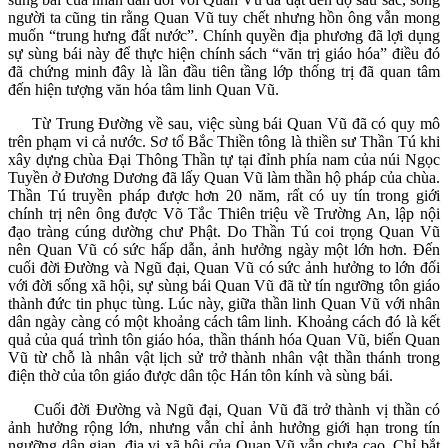
người ta cũng tin rằng Quan Vũ tuy chết nhưng hồn ông vẫn mong
muốn “trung hưng đất nước”. Chính quyền địa phương đã lợi dụng
sự sùng bái này để thực hiện chính sách “văn trị giáo hóa” điều đó
đã chứng minh đây là lần đầu tiên tầng lớp thống trị đã quan tâm
đến hiện tượng văn hóa tâm linh Quan Vũ.
Từ Trung Đường về sau, việc sùng bái Quan Vũ đã có quy mô
trên phạm vi cả nước. Sơ tổ Bắc Thiền tông là thiền sư Thần Tú khi
xây dựng chùa Đại Thông Thần tự tại đỉnh phía nam của núi Ngọc
Tuyền ở Đương Dương đã lấy Quan Vũ làm thần hộ pháp của chùa.
Thần Tú truyền pháp được hơn 20 năm, rất có uy tín trong giới
chính trị nên ông được Võ Tắc Thiên triệu về Trường An, lập nội
đạo tràng cúng dường chư Phật. Do Thần Tú coi trọng Quan Vũ
nên Quan Vũ có sức hấp dẫn, ảnh hưởng ngày một lớn hơn. Đến
cuối đời Đường và Ngũ đại, Quan Vũ có sức ảnh hưởng to lớn đối
với đời sống xã hội, sự sùng bái Quan Vũ đã từ tín ngưỡng tôn giáo
thành đức tin phục tùng. Lúc này, giữa thần linh Quan Vũ với nhân
dân ngày càng có một khoảng cách tâm linh. Khoảng cách đó là kết
quả của quá trình tôn giáo hóa, thần thánh hóa Quan Vũ, biến Quan
Vũ từ chỗ là nhân vật lịch sử trở thành nhân vật thần thánh trong
điện thờ của tôn giáo được dân tộc Hán tôn kính và sùng bái.
Cuối đời Đường và Ngũ đại, Quan Vũ đã trở thành vị thần có
ảnh hưởng rộng lớn, nhưng vẫn chỉ ảnh hưởng giới hạn trong tín
ngưỡng dân gian, địa vị xã hội của Quan Vũ vẫn chưa cao. Chỉ bắt