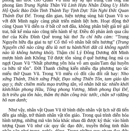
phong làm
Trung Nghĩa Thần Vũ Linh Hựu Nhân Dũng Uy Hiển
Hộ Quốc Bảo Dân Tinh Thành Tuy Tịnh Dực Tán Nghi Đức Quan
Thánh Đại Đế.
Trong dân gian, hiện tượng sùng bái Quan Vũ so
với đời Minh ngày càng phát triển mãnh liệt hơn. Hoạt động thờ
cúng Quan Vũ diễn ra ở bất cứ nơi đâu, không phân biệt già trẻ gái
trai, bất kể mùa nào cũng tiến hành tế tự. Điều đó phản ánh qua câu
thơ của Kiều Đình Quế trong bài thơ
Tu chí hữu cảm:
“Trung
Nguyên hữu địa giai tu tự/ Cố thổ vô nhân bất tiến hương” (
Trung
Nguyên chỗ nào cũng đều là nơi tu hành/Nơi đất cũ không người
nào là không hương khói
). Thậm chí Lý Đông Dương đời Minh
mượn hình ảnh Khổng Tử được tôn sùng ở quê hương ông mà ca
ngợi Quan Vũ “Nhất phương yên hỏa vô am quán/Tam đại huyền
ca hữu tử tôn”. Đời Thanh chứng kiến nhiều địa phương tạo tác
miếu thờ Quan Vũ. Trong Võ miếu có đôi câu đối rất hay:
Nho
xứng Thánh, Thích xứng Phật, Đạo xứng Thiên Tôn, tam giáo tận
quy y, thức chiêm miếu mạo trường tân, vô nhân bất túc nhiên khởi
kính/Hán phong Hầu, Tống phong Vương, Minh phong Đại Đế,
lịch triều gia tôn hào, thẩm thị thần công trác tước, chân sở vịđãng
hồ nan danh;
Như vậy, nhân vật Quan Vũ từ bình diện nhân vật lịch sử đã tiến
đến gia nhập, trở thành nhân vật tôn giáo. Trong quá trình diễn hóa
hình tượng, những mã văn hóa khác nhau đã được ký thác vào hình
tượng Quan Vũ như các quy tắc đạo đức, truyền thống tinh thần
nhân văn như trung, nghĩa, dũng. Trong những quy phạm đạo đức