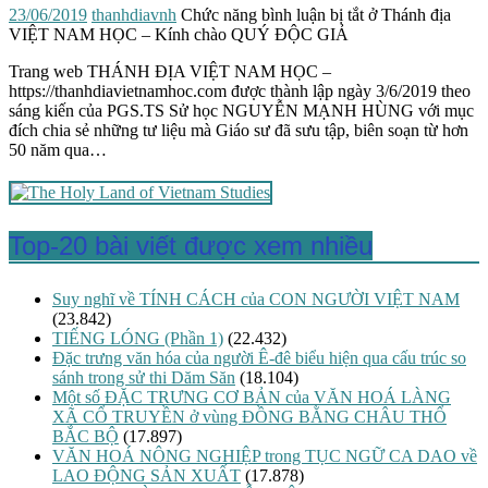
23/06/2019
thanhdiavnh
Chức năng bình luận bị tắt
ở Thánh địa
VIỆT NAM HỌC – Kính chào QUÝ ĐỘC GIẢ
Trang web THÁNH ĐỊA VIỆT NAM HỌC –
https://thanhdiavietnamhoc.com được thành lập ngày 3/6/2019 theo
sáng kiến của PGS.TS Sử học NGUYỄN MẠNH HÙNG với mục
đích chia sẻ những tư liệu mà Giáo sư đã sưu tập, biên soạn từ hơn
50 năm qua…
Top-20 bài viết được xem nhiều
Suy nghĩ về TÍNH CÁCH của CON NGƯỜI VIỆT NAM
(23.842)
TIẾNG LÓNG (Phần 1)
(22.432)
Đặc trưng văn hóa của người Ê-đê biểu hiện qua cấu trúc so
sánh trong sử thi Dăm Săn
(18.104)
Một số ĐẶC TRƯNG CƠ BẢN của VĂN HOÁ LÀNG
XÃ CỔ TRUYỀN ở vùng ĐỒNG BẰNG CHÂU THỔ
BẮC BỘ
(17.897)
VĂN HOÁ NÔNG NGHIỆP trong TỤC NGỮ CA DAO về
LAO ĐỘNG SẢN XUẤT
(17.878)