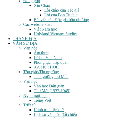
Đóng góp
Xin Chào
Lời chào của Tác giả
Lời của Ban Tu thư
Bài viết của Độc giả bốn phương
Các website khác
Việt Nam học
Holyland Vietnam Studies
THÁNH ĐỊA
VĂN SỬ ĐỊA
Văn hóa
Ẩm thực
Lễ hội Việt Nam
Phong tục, Tập quán
XÃ HỘI HỌC
Tôn giáo/Tín ngưỡng
Tín ngưỡng thờ Mẫu
Văn học
Văn học Dân gian
Thơ Mới (1932-1945)
Ngôn ngữ học
Tiếng Việt
Triết sử
Hành trình lịch sử
Lịch sử văn hóa đối chiếu