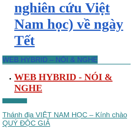
nghiên cứu Việt
Nam học) về ngày
Tết
WEB HYBRID – NÓI & NGHE
WEB HYBRID - NÓI &
NGHE
Nhà sáng lập
Thánh địa VIỆT NAM HỌC – Kính chào
QUÝ ĐỘC GIẢ