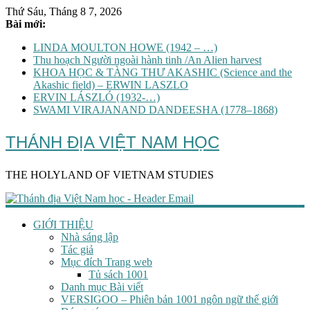
Thứ Sáu, Tháng 8 7, 2026
Bài mới:
LINDA MOULTON HOWE (1942 – …)
Thu hoạch Người ngoài hành tinh /An Alien harvest
KHOA HỌC & TÀNG THƯ AKASHIC (Science and the
Akashic field) – ERWIN LASZLO
ERVIN LÁSZLÓ (1932-…)
SWAMI VIRAJANAND DANDEESHA (1778–1868)
THÁNH ĐỊA VIỆT NAM HỌC
THE HOLYLAND OF VIETNAM STUDIES
GIỚI THIỆU
Nhà sáng lập
Tác giả
Mục đích Trang web
Tủ sách 1001
Danh mục Bài viết
VERSIGOO – Phiên bản 1001 ngôn ngữ thế giới