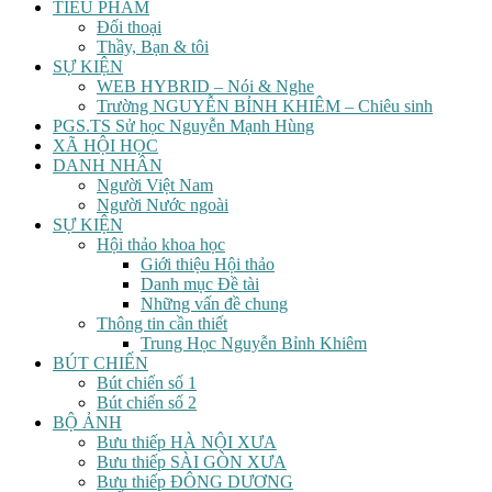
TIỂU PHẨM
Đối thoại
Thầy, Bạn & tôi
SỰ KIỆN
WEB HYBRID – Nói & Nghe
Trường NGUYỄN BỈNH KHIÊM – Chiêu sinh
PGS.TS Sử học Nguyễn Mạnh Hùng
XÃ HỘI HỌC
DANH NHÂN
Người Việt Nam
Người Nước ngoài
SỰ KIỆN
Hội thảo khoa học
Giới thiệu Hội thảo
Danh mục Đề tài
Những vấn đề chung
Thông tin cần thiết
Trung Học Nguyễn Bỉnh Khiêm
BÚT CHIẾN
Bút chiến số 1
Bút chiến số 2
BỘ ẢNH
Bưu thiếp HÀ NỘI XƯA
Bưu thiếp SÀI GÒN XƯA
Bưu thiếp ĐÔNG DƯƠNG