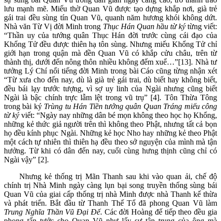
lưu mạnh mẽ. Miếu thờ Quan Vũ được tạo dựng khắp nơi, già trẻ
gái trai đều sùng tín Quan Vũ, quanh năm hương khói không dứt.
Nhà văn Từ Vị đời Minh trong
Thục Hán Quan hầu từ ký
từng viết:
“Thần uy của tướng quân Thục Hán đời trước cùng cái đạo của
Khổng Tử đều được thiên hạ tôn sùng. Nhưng miếu Khổng Tử chỉ
giới hạn trong quận mà đền Quan Vũ có khắp cửu châu, trên từ
thành thị, dưới đến nông thôn nhiều không đếm xuể…”[13]. Nhà tư
tưởng Lý Chí nổi tiếng đời Minh trong bài Cáo cũng từng nhận xét
“Từ xưa cho đến nay, dù là già trẻ gái trai, dù biết hay không biết,
đều bái lạy trước tượng, vì sợ uy linh của Ngài nhưng cũng biết
Ngài là bậc chính trực lẫm lệt trong vũ trụ” [4]. Tôn Thừa Tông
trong bài ký
Trùng tu Hán Tiền tướng quân Quan Tráng miếu công
từ ký
viết: “Ngày nay những dân bé mọn không theo học họ Khổng,
những kẻ thức giả người trên thì không theo Phật, nhưng tất cả bọn
họ đều kính phục Ngài. Những kẻ học Nho hay những kẻ theo Phật
một cách tự nhiên thì thiên hạ đều theo sở nguyện của mình mà tận
hưởng. Từ khi có dân đến nay, cuối cùng hưng thịnh cũng chỉ có
Ngài vậy” [2].
Nhưng kẻ thống trị Mãn Thanh sau khi vào quan ải, chế độ
chính trị Nhà Minh ngày càng lụn bại song truyền thống sùng bái
Quan Vũ của giai cấp thống trị nhà Minh được nhà Thanh kế thừa
và phát triển. Bắt đầu từ Thanh Thế Tổ đã phong Quan Vũ làm
Trung Nghĩa Thần Vũ Đại Đế
. Các đời Hoàng đế tiếp theo đều gia
phong tấn tước cho Quan Vũ như lấy sự tận trung của ông mà