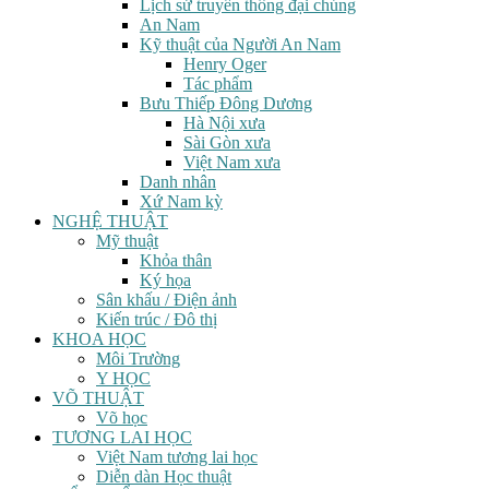
Lịch sử truyền thông đại chúng
An Nam
Kỹ thuật của Người An Nam
Henry Oger
Tác phẩm
Bưu Thiếp Đông Dương
Hà Nội xưa
Sài Gòn xưa
Việt Nam xưa
Danh nhân
Xứ Nam kỳ
NGHỆ THUẬT
Mỹ thuật
Khỏa thân
Ký họa
Sân khấu / Điện ảnh
Kiến trúc / Đô thị
KHOA HỌC
Môi Trường
Y HỌC
VÕ THUẬT
Võ học
TƯƠNG LAI HỌC
Việt Nam tương lai học
Diễn dàn Học thuật