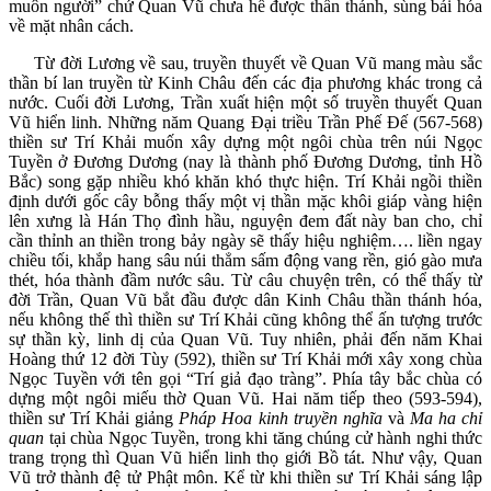
muôn người” chứ Quan Vũ chưa hề được thần thánh, sùng bái hóa
về mặt nhân cách.
Từ đời Lương về sau, truyền thuyết về Quan Vũ mang màu sắc
thần bí lan truyền từ Kinh Châu đến các địa phương khác trong cả
nước. Cuối đời Lương, Trần xuất hiện một số truyền thuyết Quan
Vũ hiển linh. Những năm Quang Đại triều Trần Phế Đế (567-568)
thiền sư Trí Khải muốn xây dựng một ngôi chùa trên núi Ngọc
Tuyền ở Đương Dương (nay là thành phố Đương Dương, tỉnh Hồ
Bắc) song gặp nhiều khó khăn khó thực hiện. Trí Khải ngồi thiền
định dưới gốc cây bỗng thấy một vị thần mặc khôi giáp vàng hiện
lên xưng là Hán Thọ đình hầu, nguyện đem đất này ban cho, chỉ
cần thỉnh an thiền trong bảy ngày sẽ thấy hiệu nghiệm…. liền ngay
chiều tối, khắp hang sâu núi thẳm sấm động vang rền, gió gào mưa
thét, hóa thành đầm nước sâu. Từ câu chuyện trên, có thể thấy từ
đời Trần, Quan Vũ bắt đầu được dân Kinh Châu thần thánh hóa,
nếu không thế thì thiền sư Trí Khải cũng không thể ấn tượng trước
sự thần kỳ, linh dị của Quan Vũ. Tuy nhiên, phải đến năm Khai
Hoàng thứ 12 đời Tùy (592), thiền sư Trí Khải mới xây xong chùa
Ngọc Tuyền với tên gọi “Trí giả đạo tràng”. Phía tây bắc chùa có
dựng một ngôi miếu thờ Quan Vũ. Hai năm tiếp theo (593-594),
thiền sư Trí Khải giảng
Pháp Hoa kinh truyền nghĩa
và
Ma ha chỉ
quan
tại chùa Ngọc Tuyền, trong khi tăng chúng cử hành nghi thức
trang trọng thì Quan Vũ hiển linh thọ giới Bồ tát. Như vậy, Quan
Vũ trở thành đệ tử Phật môn. Kể từ khi thiền sư Trí Khải sáng lập