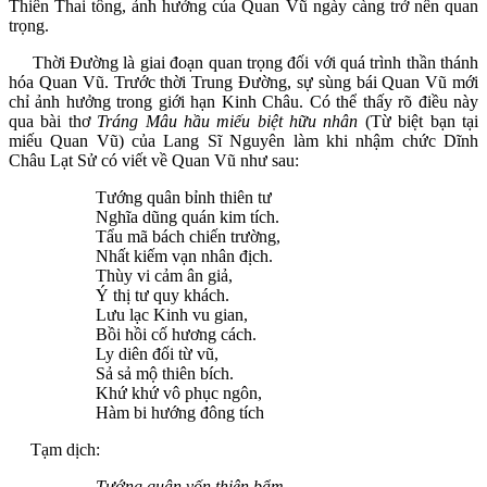
Thiên Thai tông, ảnh hưởng của Quan Vũ ngày càng trở nên quan
trọng.
Thời Đường là giai đoạn quan trọng đối với quá trình thần thánh
hóa Quan Vũ. Trước thời Trung Đường, sự sùng bái Quan Vũ mới
chỉ ảnh hưởng trong giới hạn Kinh Châu. Có thể thấy rõ điều này
qua bài thơ
Tráng Mâu hầu miếu biệt hữu nhân
(Từ biệt bạn tại
miếu Quan Vũ) của Lang Sĩ Nguyên làm khi nhậm chức Dĩnh
Châu Lạt Sử có viết về Quan Vũ như sau:
Tướng quân bỉnh thiên tư
Nghĩa dũng quán kim tích.
Tẩu mã bách chiến trường,
Nhất kiếm vạn nhân địch.
Thùy vi cảm ân giả,
Ý thị tư quy khách.
Lưu lạc Kinh vu gian,
Bồi hồi cố hương cách.
Ly diên đối từ vũ,
Sả sả mộ thiên bích.
Khứ khứ vô phục ngôn,
Hàm bi hướng đông tích
Tạm dịch:
Tướng quân vốn thiên bẩm,