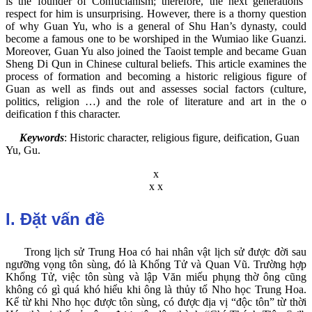
is the founder of Confucianism; therefore, the next generations’
respect for him is unsurprising. However, there is a thorny question
of why Guan Yu, who is a general of Shu Han’s dynasty, could
become a famous one to be worshiped in the Wumiao like Guanzi.
Moreover, Guan Yu also joined the Taoist temple and became Guan
Sheng Di Qun in Chinese cultural beliefs. This article examines the
process of formation and becoming a historic religious figure of
Guan as well as finds out and assesses social factors (culture,
politics, religion …) and the role of literature and art in the o
deification f this character.
Keywords
: Historic character, religious figure, deification, Guan
Yu, Gu.
x
x x
I. Đặt vấn đề
Trong lịch sử Trung Hoa có hai nhân vật lịch sử được đời sau
ngưỡng vọng tôn sùng, đó là Khổng Tử và Quan Vũ. Trường hợp
Khổng Tử, việc tôn sùng và lập Văn miếu phụng thờ ông cũng
không có gì quá khó hiểu khi ông là thủy tổ Nho học Trung Hoa.
Kể từ khi Nho học được tôn sùng, có được địa vị “độc tôn” từ thời