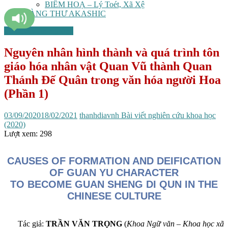
BIẾM HOẠ – Lý Toét, Xã Xệ
TÀNG THƯ AKASHIC
Tôn giáo/Tín ngưỡng
Nguyên nhân hình thành và quá trình tôn
giáo hóa nhân vật Quan Vũ thành Quan
Thánh Đế Quân trong văn hóa người Hoa
(Phần 1)
03/09/2020
18/02/2021
thanhdiavnh
Bài viết nghiên cứu khoa học
(2020)
Lượt xem:
298
CAUSES OF FORMATION AND DEIFICATION
OF GUAN YU CHARACTER
TO BECOME GUAN SHENG DI QUN IN THE
CHINESE CULTURE
Tác giả:
TRẦN VĂN TRỌNG
(
Khoa Ngữ văn – Khoa học xã