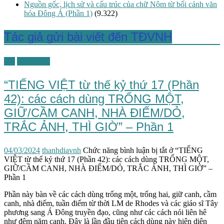
Nguồn gốc, lịch sử và cấu trúc của chữ Nôm từ bối cảnh văn
hóa Đông Á (Phần 1)
(9.322)
Tác giả gửi bài viết đến TĐVNH
TG
Tiếng Việt
“TIẾNG VIỆT từ thế kỷ thứ 17 (Phần
42): các cách dùng TRỐNG MỘT,
GIỮ/CẦM CANH, NHÀ ĐIẾM/DỎ,
TRẮC ẢNH, THÌ GIỜ” – Phần 1
04/03/2024
thanhdiavnh
Chức năng bình luận bị tắt
ở “TIẾNG
VIỆT từ thế kỷ thứ 17 (Phần 42): các cách dùng TRỐNG MỘT,
GIỮ/CẦM CANH, NHÀ ĐIẾM/DỎ, TRẮC ẢNH, THÌ GIỜ” –
Phần 1
Phần này bàn về các cách dùng trống một, trống hai, giữ canh, cầm
canh, nhà điếm, tuần điếm từ thời LM de Rhodes và các giáo sĩ Tây
phương sang Á Đông truyền đạo, cũng như các cách nói liên hê
như đêm năm canh. Đây là lần đầu tiên cách dùng này hiện diện