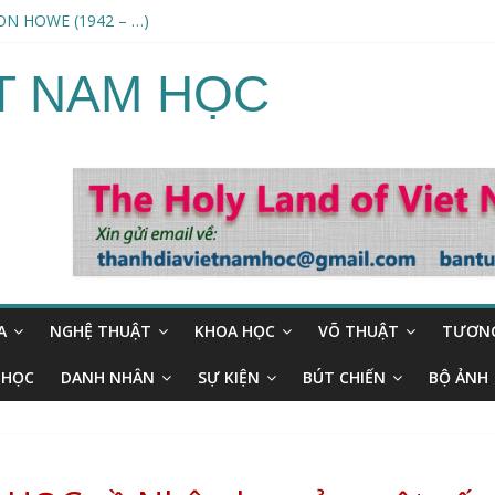
N HOWE (1942 – …)
 ngoài hành tinh /An Alien harvest
G THƯ AKASHIC (Science and the Akashic field) – ERWIN LASZLO
ỆT NAM HỌC
(1932-…)
NAND DANDEESHA (1778–1868)
A
NGHỆ THUẬT
KHOA HỌC
VÕ THUẬT
TƯƠNG
 HỌC
DANH NHÂN
SỰ KIỆN
BÚT CHIẾN
BỘ ẢNH