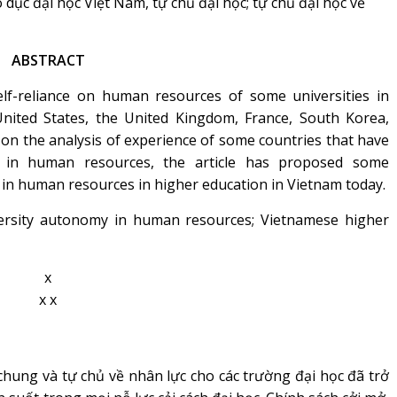
o dục đại học Việt Nam, tự chủ đại học; tự chủ đại học về
ABSTRACT
reliance on human resources of some universities in
nited States, the United Kingdom, France, South Korea,
 on the analysis of experience of some countries that have
my in human resources, the article has proposed some
in human resources in higher education in Vietnam today.
versity autonomy in human resources; Vietnamese higher
x
x x
hung và tự chủ về nhân lực cho các trường đại học đã trở