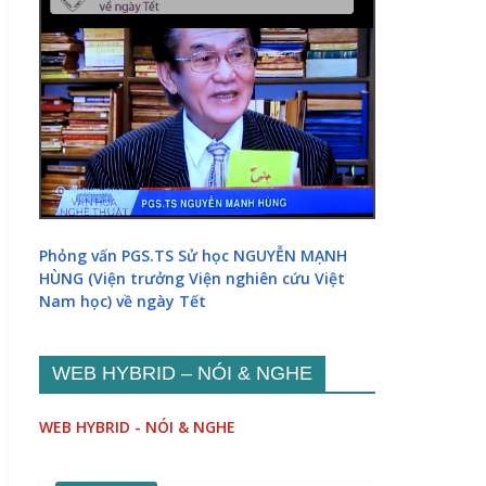
Phỏng vấn PGS.TS Sử học NGUYỄN MẠNH
HÙNG (Viện trưởng Viện nghiên cứu Việt
Nam học) về ngày Tết
WEB HYBRID – NÓI & NGHE
WEB HYBRID - NÓI & NGHE