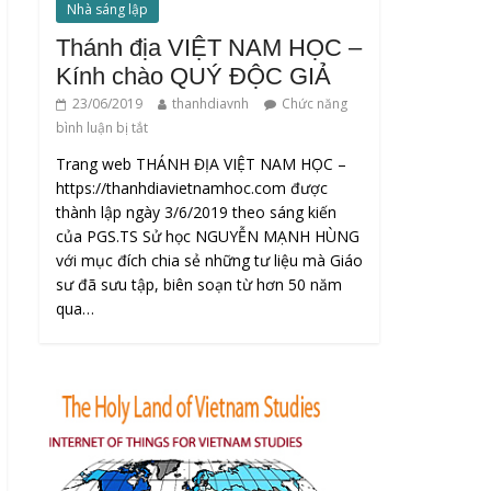
Nhà sáng lập
Thánh địa VIỆT NAM HỌC –
Kính chào QUÝ ĐỘC GIẢ
23/06/2019
thanhdiavnh
Chức năng
bình luận bị tắt
Trang web THÁNH ĐỊA VIỆT NAM HỌC –
https://thanhdiavietnamhoc.com được
thành lập ngày 3/6/2019 theo sáng kiến
của PGS.TS Sử học NGUYỄN MẠNH HÙNG
với mục đích chia sẻ những tư liệu mà Giáo
sư đã sưu tập, biên soạn từ hơn 50 năm
qua…