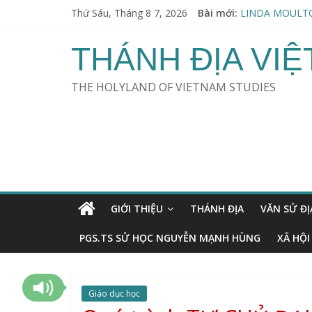
Thứ Sáu, Tháng 8 7, 2026
Bài mới:
LINDA MOULTO
Thu hoạch Người
KHOA HỌC & TÀN
THÁNH ĐỊA VI
ERVIN LÁSZLÓ 
SWAMI VIRAJA
THE HOLYLAND OF VIETNAM STUDIES
GIỚI THIỆU
THÁNH ĐỊA
VĂN SỬ ĐỊ
PGS.TS SỬ HỌC NGUYỄN MẠNH HÙNG
XÃ HỘI
Giáo dục học