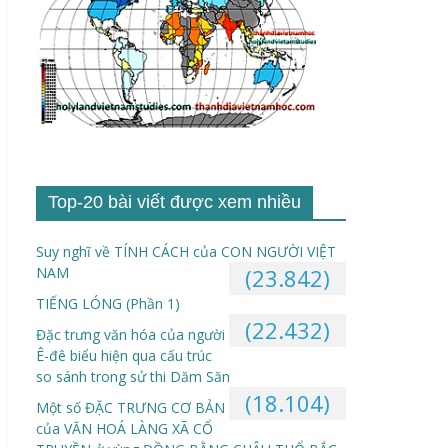
Top-20 bài viết được xem nhiều
Suy nghĩ về TÍNH CÁCH của CON NGƯỜI VIỆT
NAM
(23.842)
TIẾNG LÓNG (Phần 1)
(22.432)
Đặc trưng văn hóa của người
Ê-đê biểu hiện qua cấu trúc
so sánh trong sử thi Dăm Săn
(18.104)
Một số ĐẶC TRƯNG CƠ BẢN
của VĂN HOÁ LÀNG XÃ CỔ