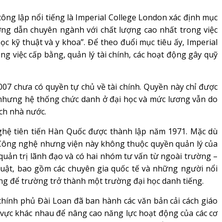
công lập nổi tiếng là Imperial College London xác định mục
ớng dẫn chuyên ngành với chất lượng cao nhất trong việc
ọc kỹ thuật và y khoa”. Để theo đuổi mục tiêu ấy, Imperial
g việc cấp bằng, quản lý tài chính, các hoạt động gây quỹ
007 chưa có quyền tự chủ về tài chính. Quyền này chỉ được
; nhưng hệ thống chức danh ở đại học và mức lương vẫn do
ch nhà nước.
ghệ tiên tiến Hàn Quốc được thành lập năm 1971. Mặc dù
 Công nghệ nhưng viện này không thuộc quyền quản lý của
quản trị lãnh đạo và có hai nhóm tư vấn từ ngoài trường –
huật, bao gồm các chuyên gia quốc tế và những người nổi
rọng để trường trở thành một trường đại học danh tiếng.
hính phủ Đài Loan đã ban hành các văn bản cải cách giáo
 vực khác nhau để nâng cao năng lực hoạt động của các cơ