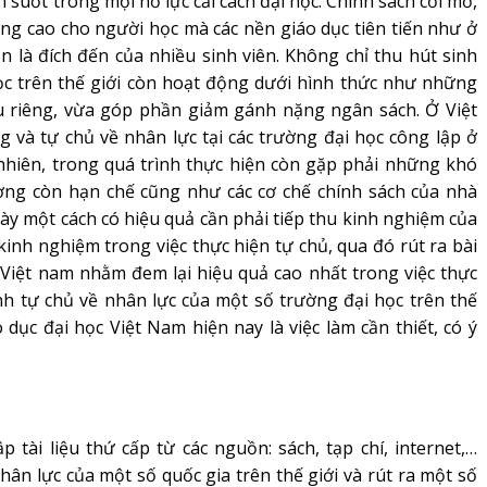
n suốt trong mọi nỗ lực cải cách đại học. Chính sách cởi mở,
ợng cao cho người học mà các nền giáo dục tiên tiến như ở
ôn là đích đến của nhiều sinh viên. Không chỉ thu hút sinh
học trên thế giới còn hoạt động dưới hình thức như những
u riêng, vừa góp phần giảm gánh nặng ngân sách. Ở Việt
g và tự chủ về nhân lực tại các trường đại học công lập ở
 nhiên, trong quá trình thực hiện còn gặp phải những khó
ường còn hạn chế cũng như các cơ chế chính sách của nhà
ày một cách có hiệu quả cần phải tiếp thu kinh nghiệm của
 kinh nghiệm trong việc thực hiện tự chủ, qua đó rút ra bài
Việt nam nhằm đem lại hiệu quả cao nhất trong việc thực
rình tự chủ về nhân lực của một số trường đại học trên thế
 dục đại học Việt Nam hiện nay là việc làm cần thiết, có ý
i liệu thứ cấp từ các nguồn: sách, tạp chí, internet,…
hân lực của một số quốc gia trên thế giới và rút ra một số