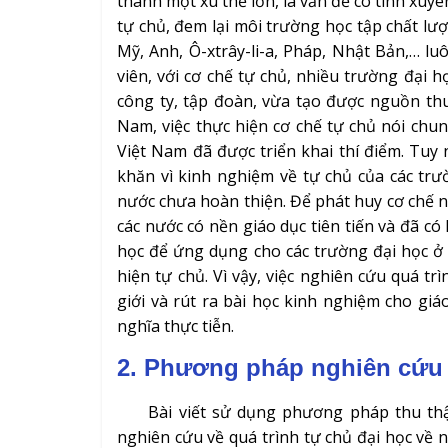
thành một xu thế lớn, là vấn đề có tính xuyê
tự chủ, đem lại môi trường học tập chất lư
Mỹ, Anh, Ô-xtrây-li-a, Pháp, Nhật Bản,… lu
viên, với cơ chế tự chủ, nhiều trường đại 
công ty, tập đoàn, vừa tạo được nguồn th
Nam, việc thực hiện cơ chế tự chủ nói chun
Việt Nam đã được triển khai thí điểm. Tuy
khăn vì kinh nghiệm về tự chủ của các tr
nước chưa hoàn thiện. Để phát huy cơ chế n
các nước có nền giáo dục tiên tiến và đã có
học để ứng dụng cho các trường đại học ở 
hiện tự chủ. Vì vậy, việc nghiên cứu quá t
giới và rút ra bài học kinh nghiệm cho giáo
nghĩa thực tiễn.
2. Phương pháp nghiên cứu
Bài viết sử dụng phương pháp thu thập tà
nghiên cứu về quá trình tự chủ đại học về n