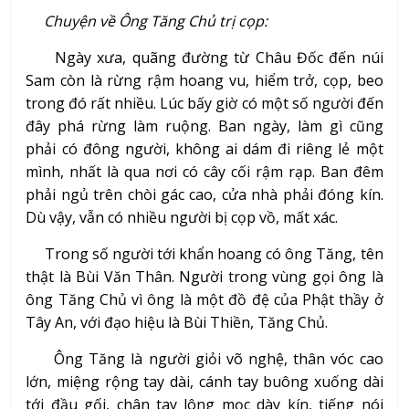
Chuyện về Ông Tăng Chủ trị cọp:
Ngày xưa, quãng đường từ Châu Đốc đến núi
Sam còn là rừng rậm hoang vu, hiểm trở, cọp, beo
trong đó rất nhiều. Lúc bấy giờ có một số người đến
đây phá rừng làm ruộng. Ban ngày, làm gì cũng
phải có đông người, không ai dám đi riêng lẻ một
mình, nhất là qua nơi có cây cối rậm rạp. Ban đêm
phải ngủ trên chòi gác cao, cửa nhà phải đóng kín.
Dù vậy, vẫn có nhiều người bị cọp vồ, mất xác.
Trong số người tới khẩn hoang có ông Tăng, tên
thật là Bùi Văn Thân. Người trong vùng gọi ông là
ông Tăng Chủ vì ông là một đồ đệ của Phật thầy ở
Tây An, với đạo hiệu là Bùi Thiền, Tăng Chủ.
Ông Tăng là người giỏi võ nghệ, thân vóc cao
lớn, miệng rộng tay dài, cánh tay buông xuống dài
tới đầu gối, chân tay lông mọc dày kín, tiếng nói