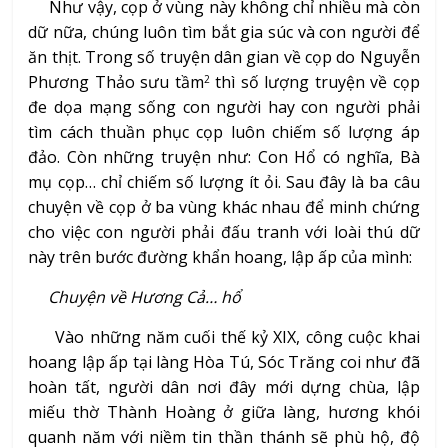
Như vậy, cọp ở vùng này không chỉ nhiều mà còn
dữ nữa, chúng luôn tìm bắt gia súc và con người để
ăn thịt. Trong số truyện dân gian về cọp do Nguyễn
Phương Thảo sưu tầm
thì số lượng truyện về cọp
2
đe dọa mạng sống con người hay con người phải
tìm cách thuần phục cọp luôn chiếm số lượng áp
đảo. Còn những truyện như: Con Hổ có nghĩa, Bà
mụ cọp… chỉ chiếm số lượng ít ỏi. Sau đây là ba câu
chuyện về cọp ở ba vùng khác nhau để minh chứng
cho việc con người phải đấu tranh với loài thú dữ
này trên bước đường khẩn hoang, lập ấp của mình:
Chuyện về Hương Cả… hổ
Vào những năm cuối thế kỷ XIX, công cuộc khai
hoang lập ấp tại làng Hòa Tú, Sóc Trăng coi như đã
hoàn tất, người dân nơi đây mới dựng chùa, lập
miếu thờ Thành Hoàng ở giữa làng, hương khói
quanh năm với niềm tin thần thánh sẽ phù hộ, độ