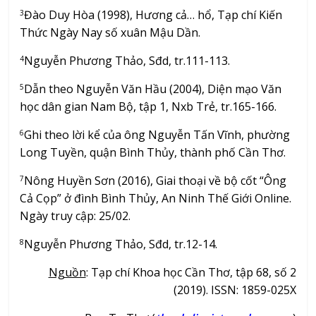
Đào Duy Hòa (1998), Hương cả… hổ, Tạp chí Kiến
3
Thức Ngày Nay số xuân Mậu Dần.
Nguyễn Phương Thảo, Sđd, tr.111-113.
4
Dẫn theo Nguyễn Văn Hầu (2004), Diện mạo Văn
5
học dân gian Nam Bộ, tập 1, Nxb Trẻ, tr.165-166.
Ghi theo lời kể của ông Nguyễn Tấn Vĩnh, phường
6
Long Tuyền, quận Bình Thủy, thành phố Cần Thơ.
Nông Huyền Sơn (2016), Giai thoại về bộ cốt “Ông
7
Cả Cọp” ở đình Bình Thủy, An Ninh Thế Giới Online.
Ngày truy cập: 25/02.
Nguyễn Phương Thảo, Sđd, tr.12-14.
8
Nguồn
: Tạp chí Khoa học Cần Thơ, tập 68, số 2
(2019). ISSN: 1859-025X