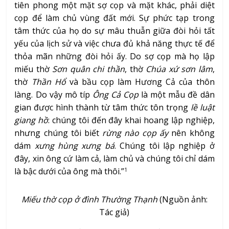
tiên phong một mặt sợ cọp và mặt khác, phải diệt
cọp để làm chủ vùng đất mới. Sự phức tạp trong
tâm thức của họ do sự mâu thuẫn giữa đòi hỏi tất
yếu của lịch sử và việc chưa đủ khả năng thực tế để
thỏa mãn những đòi hỏi ấy. Do sợ cọp mà họ lập
miếu thờ
Sơn quân chi thần
, thờ
Chúa xứ sơn lâm
,
thờ
Thần Hổ
và bầu cọp làm Hương Cả của thôn
làng. Do vậy mô típ
Ông Cả Cọp
là một mẫu đề dân
gian được hình thành từ tâm thức tôn trọng
lề luật
giang hồ
: chúng tôi đến đây khai hoang lập nghiệp,
nhưng chúng tôi biết
rừng nào cọp ấy
nên không
dám
xưng hùng xưng bá
. Chúng tôi lập nghiệp ở
đây, xin ông cứ làm cả, làm chủ và chúng tôi chỉ dám
là bậc dưới của ông mà thôi.”
1
Miếu thờ cọp ở đình Thường Thạnh
(Nguồn ảnh:
Tác giả)