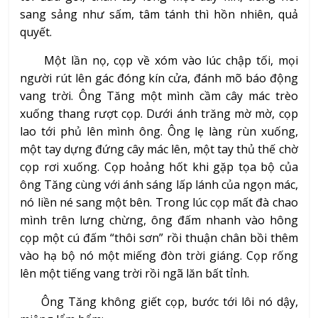
sang sảng như sấm, tâm tánh thì hồn nhiên, quả
quyết.
Một lần nọ, cọp về xóm vào lúc chập tối, mọi
người rút lên gác đóng kín cửa, đánh mõ báo động
vang trời. Ông Tăng một mình cầm cây mác trèo
xuống thang rượt cọp. Dưới ánh trăng mờ mờ, cọp
lao tới phủ lên mình ông. Ông lẹ làng rùn xuống,
một tay dựng đứng cây mác lên, một tay thủ thế chờ
cọp rơi xuống. Cọp hoảng hốt khi gặp tọa bộ của
ông Tăng cùng với ánh sáng lấp lánh của ngọn mác,
nó liền né sang một bên. Trong lúc cọp mất đà chao
mình trên lưng chừng, ông đấm nhanh vào hông
cọp một cú đấm “thôi sơn” rồi thuận chân bồi thêm
vào hạ bộ nó một miếng đòn trời giáng. Cọp rống
lên một tiếng vang trời rồi ngã lăn bất tỉnh.
Ông Tăng không giết cọp, bước tới lôi nó dậy,