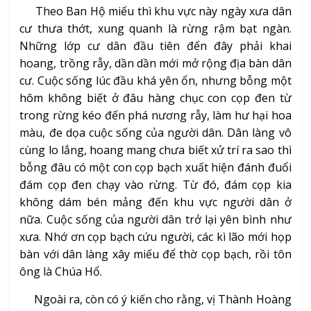
Theo Ban Hộ miếu thì khu vực này ngày xưa dân
cư thưa thớt, xung quanh là rừng rậm bạt ngàn.
Những lớp cư dân đầu tiên đến đây phải khai
hoang, trồng rẫy, dần dần mới mở rộng địa bàn dân
cư. Cuộc sống lúc đầu khá yên ổn, nhưng bỗng một
hôm không biết ở đâu hàng chục con cọp đen từ
trong rừng kéo đến phá nương rẫy, làm hư hại hoa
màu, đe dọa cuộc sống của người dân. Dân làng vô
cùng lo lắng, hoang mang chưa biết xử trí ra sao thì
bỗng đâu có một con cọp bạch xuất hiện đánh đuổi
đám cọp đen chạy vào rừng. Từ đó, đám cọp kia
không dám bén mảng đến khu vực người dân ở
nữa. Cuộc sống của người dân trở lại yên bình như
xưa. Nhớ ơn cọp bạch cứu người, các kì lão mới họp
bàn với dân làng xây miếu để thờ cọp bạch, rồi tôn
ông là Chúa Hổ.
Ngoài ra, còn có ý kiến cho rằng, vị Thành Hoàng