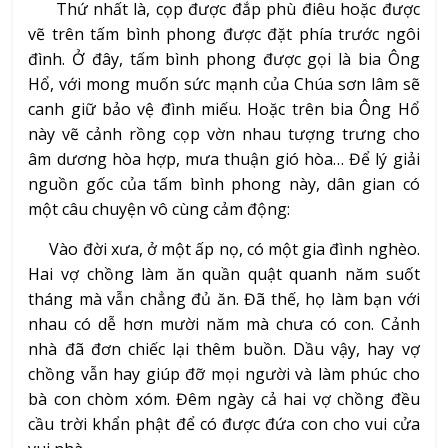
Thứ nhất là, cọp được đắp phù điêu hoặc được
vẽ trên tấm bình phong được đặt phía trước ngôi
đình. Ở đây, tấm bình phong được gọi là bia Ông
Hổ, với mong muốn sức mạnh của Chúa sơn lâm sẽ
canh giữ bảo vệ đình miếu. Hoặc trên bia Ông Hổ
này vẽ cảnh rồng cọp vờn nhau tượng trưng cho
âm dương hòa hợp, mưa thuận gió hòa… Để lý giải
nguồn gốc của tấm bình phong này, dân gian có
một câu chuyện vô cùng cảm động:
Vào đời xưa, ở một ấp nọ, có một gia đình nghèo.
Hai vợ chồng làm ăn quần quật quanh năm suốt
tháng mà vẫn chẳng đủ ăn. Đã thế, họ làm bạn với
nhau có dễ hơn mười năm mà chưa có con. Cảnh
nhà đã đơn chiếc lại thêm buồn. Dầu vậy, hay vợ
chồng vẫn hay giúp đỡ mọi người và làm phúc cho
bà con chòm xóm. Đêm ngày cả hai vợ chồng đều
cầu trời khẩn phật để có được đứa con cho vui cửa