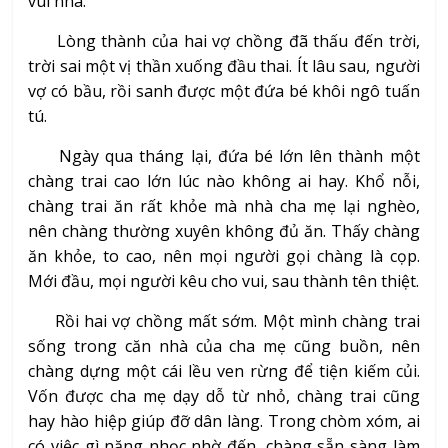
vui nhà.
Lòng thành của hai vợ chồng đã thấu đến trời,
trời sai một vị thần xuống đầu thai. Ít lâu sau, người
vợ có bầu, rồi sanh được một đứa bé khôi ngô tuấn
tú.
Ngày qua tháng lại, đứa bé lớn lên thành một
chàng trai cao lớn lúc nào không ai hay. Khổ nỗi,
chàng trai ăn rất khỏe mà nhà cha mẹ lại nghèo,
nên chàng thường xuyên không đủ ăn. Thấy chàng
ăn khỏe, to cao, nên mọi người gọi chàng là cọp.
Mới đầu, mọi người kêu cho vui, sau thành tên thiệt.
Rồi hai vợ chồng mất sớm. Một mình chàng trai
sống trong căn nhà của cha mẹ cũng buồn, nên
chàng dựng một cái lều ven rừng để tiện kiếm củi.
Vốn được cha mẹ dạy dỗ từ nhỏ, chàng trai cũng
hay hào hiệp giúp đỡ dân làng. Trong chòm xóm, ai
có việc gì nặng nhọc nhờ đến, chàng sẵn sàng làm