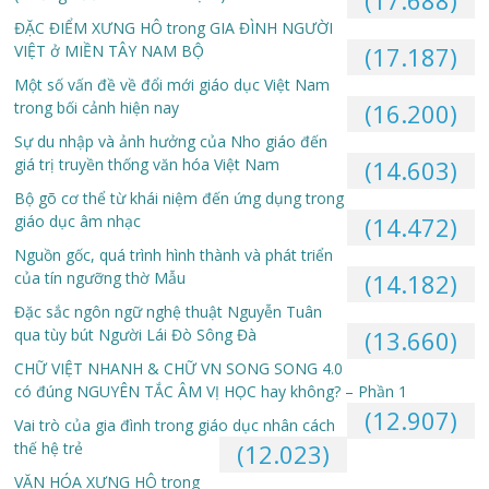
(17.688)
ĐẶC ĐIỂM XƯNG HÔ trong GIA ĐÌNH NGƯỜI
VIỆT ở MIỀN TÂY NAM BỘ
(17.187)
Một số vấn đề về đổi mới giáo dục Việt Nam
trong bối cảnh hiện nay
(16.200)
Sự du nhập và ảnh hưởng của Nho giáo đến
giá trị truyền thống văn hóa Việt Nam
(14.603)
Bộ gõ cơ thể từ khái niệm đến ứng dụng trong
giáo dục âm nhạc
(14.472)
Nguồn gốc, quá trình hình thành và phát triển
của tín ngưỡng thờ Mẫu
(14.182)
Đặc sắc ngôn ngữ nghệ thuật Nguyễn Tuân
qua tùy bút Người Lái Đò Sông Đà
(13.660)
CHỮ VIỆT NHANH & CHỮ VN SONG SONG 4.0
có đúng NGUYÊN TẮC ÂM VỊ HỌC hay không? – Phần 1
(12.907)
Vai trò của gia đình trong giáo dục nhân cách
thế hệ trẻ
(12.023)
VĂN HÓA XƯNG HÔ trong