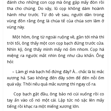
đánh cho những con cọp mà ông gặp mấy đòn rồi
tha cho chúng. Do vậy, lũ cọp không dám hoành
hành như trước. Từ đó về sau, người dân trong
vùng đồn rằng ông là chúa tể của chúa sơn lâm ở
vùng này.
Một hôm, ông từ ngoài ruộng về, gần tới nhà thì
trời tối, ông thấy một con cọp bạch đứng trước cửa.
Nhìn kỹ, ông thấy mình mẩy nó ốm nhom. Cọp há
miệng ra ngước mắt nhìn ông như cầu khẩn. Ông
hỏi:
– Làm gì mà bạch hổ đứng đây? À… chắc là bị mắc
xương hả. Sao không đến đây sớm để đến nỗi ốm
quá vậy. Thôi nếu quả mắc xương thì ngay cổ ra.
Cọp bạch gật đầu, ông bảo nó cúi xuống rồi co
tay ấn vào cổ nó một cái. Lập tức nó sặc lên mấy
tiếng rồi khạc ra một miếng xương lớn.