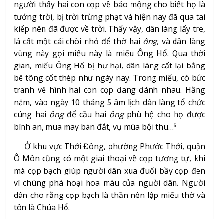
người thấy hai con cọp về báo mộng cho biết họ là
tướng trời, bị trời trừng phạt và hiện nay đã qua tai
kiếp nên đã được về trời. Thấy vậy, dân làng lấy tre,
lá cất một cái chòi nhỏ để thờ hai
ông
, và dân làng
vùng này gọi miếu này là miếu Ông Hổ. Qua thời
gian, miếu Ông Hổ bị hư hại, dân làng cất lại bằng
bê tông cốt thép như ngày nay. Trong miếu, có bức
tranh vẽ hình hai con cọp đang đánh nhau. Hằng
năm, vào ngày 10 tháng 5 âm lịch dân làng tổ chức
cúng hai
ông
để cầu hai
ông
phù hộ cho họ được
bình an, mua may bán đắt, vụ mùa bội thu…
6
Ở khu vực Thới Đông, phường Phước Thới, quận
Ô Môn cũng có một giai thoại về cọp tương tự, khi
mà cọp bạch giúp người dân xua đuổi bầy cọp đen
vì chúng phá hoại hoa màu của người dân. Người
dân cho rằng cọp bạch là thần nên lập miếu thờ và
tôn là Chúa Hổ.