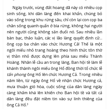
Ngày trước, vùng đất hoang dã này có nhiều cọp
sinh sống, khi dân làng đến khai khẩn, chúng bỏ
vào sống trong khu rừng sâu, chỉ còn lại con cọp ba
chân sống quanh quẩn ở bìa rừng, không hại người
nên người cũng không săn đuổi nó. Sau nhiều lần
bàn bạc, thảo luận, các vị lão làng quyết định cử…
ông cọp ba chân vào chức Hương Cả! Thế là một
ngôi miếu nhỏ trang hoàng theo hình thức tôn thờ
vị thần nhỏ được dựng lên phía sau miếu Thành
Hoàng. Nhân lễ cầu an trong làng, Ban hội tề làm lễ
khánh thành ngôi miếu ông Hổ đồng thời tổ chức lễ
tấn phong
ông Hổ lên chức Hương Cả. Trong nhiều
năm liền, từ ngày ông Hổ về nhận chức Hương cả,
mưa thuận gió hòa, cuộc sống của dân làng ngày
càng khấm khá lên khiến cho Ban hội tề và tất cả
dân làng đều đặt niềm tin vào sự linh thiêng của
ông Cả Hổ.
3