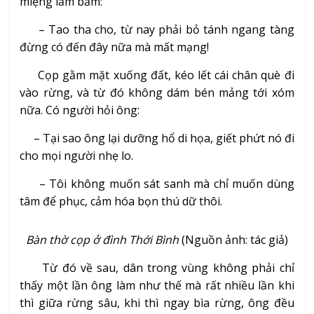
miệng lẩm bẩm:
– Tao tha cho, từ nay phải bỏ tánh ngang tàng
đừng có đến đây nữa mà mất mạng!
Cọp gằm mặt xuống đất, kéo lết cái chân què đi
vào rừng, và từ đó không dám bén mảng tới xóm
nữa. Có người hỏi ông:
– Tại sao ông lại dưỡng hổ di họa, giết phứt nó đi
cho mọi người nhẹ lo.
– Tôi không muốn sát sanh mà chỉ muốn dùng
tâm để phục, cảm hóa bọn thú dữ thôi.
Bàn thờ cọp ở đình Thới Bình
(Nguồn ảnh: tác giả)
Từ đó về sau, dân trong vùng không phải chỉ
thấy một lần ông làm như thế mà rất nhiều lần khi
thì giữa rừng sâu, khi thì ngay bìa rừng, ông đều