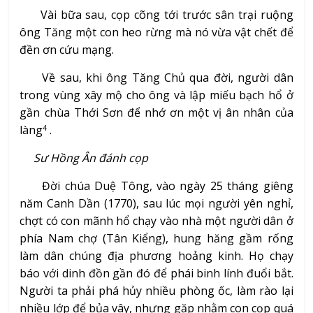
Vài bữa sau, cọp cõng tới trước sân trại ruộng
ông Tăng một con heo rừng mà nó vừa vật chết để
đền ơn cứu mạng.
Về sau, khi ông Tăng Chủ qua đời, người dân
trong vùng xây mộ cho ông và lập miếu bạch hổ ở
gần chùa Thới Sơn để nhớ ơn một vị ân nhân của
làng
.
4
Sư Hồng Ân đánh cọp
Đời chúa Duệ Tông, vào ngày 25 tháng giêng
năm Canh Dần (1770), sau lúc mọi người yên nghỉ,
chợt có con mãnh hổ chạy vào nhà một người dân ở
phía Nam chợ (Tân Kiểng), hung hăng gầm rống
làm dân chúng địa phương hoảng kinh. Họ chạy
báo với dinh đồn gần đó để phái binh lính đuổi bắt.
Người ta phải phá hủy nhiều phòng ốc, làm rào lại
nhiều lớp để bủa vây, nhưng gặp nhằm con cọp quá