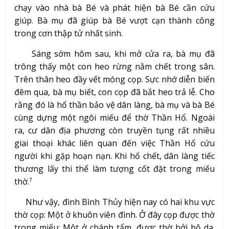
chạy vào nhà bà Bé và phát hiện bà Bé cần cứu
giúp. Bà mụ đã giúp bà Bé vượt cạn thành công
trong cơn thập tử nhất sinh.
Sáng sớm hôm sau, khi mở cửa ra, bà mụ đã
trông thấy một con heo rừng nằm chết trong sân.
Trên thân heo đầy vết móng cọp. Sực nhớ diễn biến
đêm qua, bà mụ biết, con cọp đã bắt heo trả lễ. Cho
rằng đó là hổ thần bảo vệ dân làng, bà mụ và bà Bé
cùng dựng một ngôi miếu để thờ Thần Hổ. Ngoài
ra, cư dân địa phương còn truyền tụng rất nhiều
giai thoại khác liên quan đến việc Thần Hổ cứu
người khi gặp hoạn nạn. Khi hổ chết, dân làng tiếc
thương lấy thi thể làm tượng cốt đặt trong miếu
thờ.
7
Như vậy, đình Bình Thủy hiện nay có hai khu vực
thờ cọp: Một ở khuôn viên đình. Ở đây cọp được thờ
trong miếu; Một ở chánh tẩm, được thờ bởi bộ da.