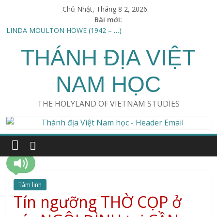
Chủ Nhật, Tháng 8 2, 2026
Bài mới:
SWAMI VIRAJANAND DANDEESHA (1778–1868)
LINDA MOULTON HOWE (1942 – …)
Thu hoạch Người ngoài hành tinh /An Alien harvest
THÁNH ĐỊA VIỆT
KHOA HỌC & TÀNG THƯ AKASHIC (Science and the Akashic
field) – ERWIN LASZLO
NAM HỌC
ERVIN LÁSZLÓ (1932-…)
THE HOLYLAND OF VIETNAM STUDIES
Tâm linh
Tín ngưỡng THỜ CỌP ở