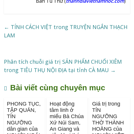
Ban Tu Thư (
thanhdiavietnamhoc.com
)
←
TÍNH CÁCH VIỆT trong TRUYỆN NGẮN THẠCH
LAM
Phân tích chuỗi giá trị SẢN PHẨM CHUỐI XIÊM
trong TIÊU THỤ NỘI ĐỊA tại tỉnh CÀ MAU
→
Bài viết cùng chuyên mục
PHONG TỤC,
Hoạt động
Giá trị trong
TẬP QUÁN,
tâm linh ở
TÍN
TÍN
miếu Bà Chúa
NGƯỠNG
NGƯỠNG
Xứ Núi Sam,
THỜ THÀNH
dân gian của
An Giang và
HOÀNG của