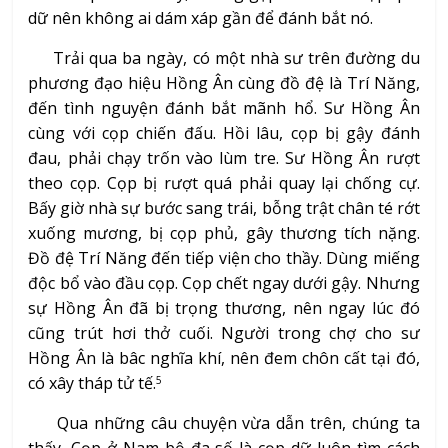
dữ nên không ai dám xáp gần để đánh bắt nó.
Trải qua ba ngày, có một nhà sư trên đường du
phương đạo hiệu Hồng Ân cùng đồ đệ là Trí Năng,
đến tình nguyện đánh bắt mãnh hổ. Sư Hồng Ân
cùng với cọp chiến đấu. Hồi lâu, cọp bị gậy đánh
đau, phải chạy trốn vào lùm tre. Sư Hồng Ân rượt
theo cọp. Cọp bị rượt quá phải quay lại chống cự.
Bấy giờ nhà sự bước sang trái, bỗng trật chân té rớt
xuống mương, bị cọp phủ, gây thương tích nặng.
Đồ đệ Trí Năng đến tiếp viện cho thầy. Dùng miếng
độc bổ vào đầu cọp. Cọp chết ngay dưới gậy. Nhưng
sự Hồng Ân đã bị trọng thương, nên ngay lúc đó
cũng trút hơi thở cuối. Người trong chợ cho sư
Hồng Ân là bâc nghĩa khí, nên đem chôn cất tại đó,
có xây tháp tử tế.
5
Qua những câu chuyện vừa dẫn trên, chúng ta