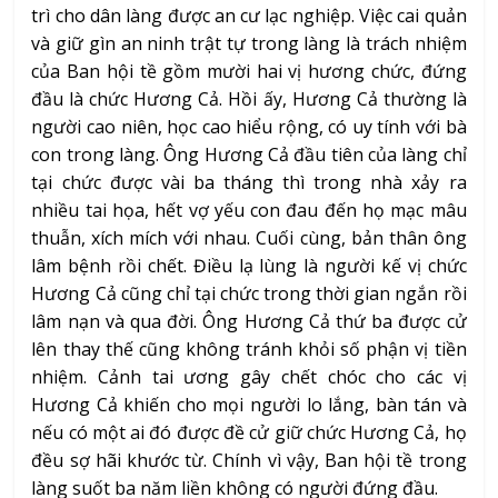
trì cho dân làng được an cư lạc nghiệp. Việc cai quản
và giữ gìn an ninh trật tự trong làng là trách nhiệm
của Ban hội tề gồm mười hai vị hương chức, đứng
đầu là chức Hương Cả. Hồi ấy, Hương Cả thường là
người cao niên, học cao hiểu rộng, có uy tính với bà
con trong làng. Ông Hương Cả đầu tiên của làng chỉ
tại chức được vài ba tháng thì trong nhà xảy ra
nhiều tai họa, hết vợ yếu con đau đến họ mạc mâu
thuẫn, xích mích với nhau. Cuối cùng, bản thân ông
lâm bệnh rồi chết. Điều lạ lùng là người kế vị chức
Hương Cả cũng chỉ tại chức trong thời gian ngắn rồi
lâm nạn và qua đời. Ông Hương Cả thứ ba được cử
lên thay thế cũng không tránh khỏi số phận vị tiền
nhiệm. Cảnh tai ương gây chết chóc cho các vị
Hương Cả khiến cho mọi người lo lắng, bàn tán và
nếu có một ai đó được đề cử giữ chức Hương Cả, họ
đều sợ hãi khước từ. Chính vì vậy, Ban hội tề trong
làng suốt ba năm liền không có người đứng đầu.