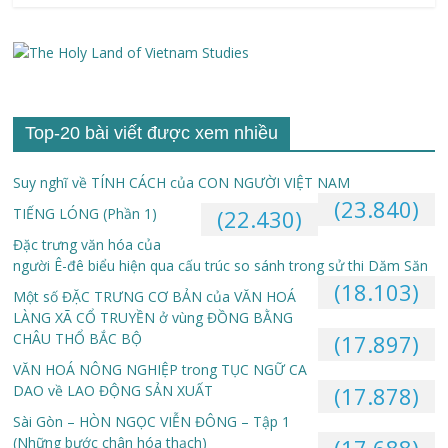
Top-20 bài viết được xem nhiều
Suy nghĩ về TÍNH CÁCH của CON NGƯỜI VIỆT NAM
(23.840)
TIẾNG LÓNG (Phần 1)
(22.430)
Đặc trưng văn hóa của
người Ê-đê biểu hiện qua cấu trúc so sánh trong sử thi Dăm Săn
(18.103)
Một số ĐẶC TRƯNG CƠ BẢN của VĂN HOÁ
LÀNG XÃ CỔ TRUYỀN ở vùng ĐỒNG BẰNG
CHÂU THỔ BẮC BỘ
(17.897)
VĂN HOÁ NÔNG NGHIỆP trong TỤC NGỮ CA
DAO về LAO ĐỘNG SẢN XUẤT
(17.878)
Sài Gòn – HÒN NGỌC VIỄN ĐÔNG – Tập 1
(Những bước chân hóa thạch)