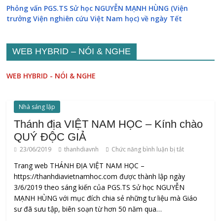
Phỏng vấn PGS.TS Sử học NGUYỄN MẠNH HÙNG (Viện
trưởng Viện nghiên cứu Việt Nam học) về ngày Tết
WEB HYBRID – NÓI & NGHE
WEB HYBRID - NÓI & NGHE
Nhà sáng lập
Thánh địa VIỆT NAM HỌC – Kính chào
QUÝ ĐỘC GIẢ
23/06/2019
thanhdiavnh
Chức năng bình luận bị tắt
Trang web THÁNH ĐỊA VIỆT NAM HỌC –
https://thanhdiavietnamhoc.com được thành lập ngày
3/6/2019 theo sáng kiến của PGS.TS Sử học NGUYỄN
MẠNH HÙNG với mục đích chia sẻ những tư liệu mà Giáo
sư đã sưu tập, biên soạn từ hơn 50 năm qua…