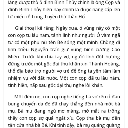
làng được thờ ở đình Bình Thủy chính là ông Cọp và
đình Bình Thủy hiện nay chính là được nâng cấp lên
từ miếu cổ Long Tuyền thờ thần Hổ.
Giai thoại kể rằng: Ngày xưa, ở vùng này có một
con cọp tu lâu năm, tánh linh như người. Ở vàm ngã
tư có một phụ nữ tên Bé sống một mình. Chồng đi
lính triều Nguyễn trấn giữ vùng biên cương Cao
Miên. Trước khi chia tay vợ, người lính đốt hương
đứng trước một gốc đại thụ khấn xin Thành Hoàng,
thổ địa bảo trợ người vợ trẻ để ông ta yên tâm làm
nhiệm vụ với đất nước. Một con cọp đã tu lâu năm,
tính hiền, nấp sau gốc đại thụ nghe lời khấn.
Một đêm nọ, con cọp nghe tiếng bà vợ rên rỉ đau
bụng chuyển dạ đẻ đã chạy thẳng đến nhà một bà
mụ. Bà mụ đang ngủ mơ màng, mở mắt ra trông
thấy con cọp sợ quá ngất xỉu. Cọp tha bà mụ đến
tận cửa nhà bà Bé. Khi tỉnh dậy, bà mụ quáng quàng