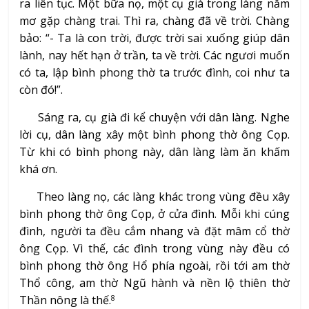
ra liên tục. Một bữa nọ, một cụ già trong làng nằm
mơ gặp chàng trai. Thì ra, chàng đã về trời. Chàng
bảo: “- Ta là con trời, được trời sai xuống giúp dân
lành, nay hết hạn ở trần, ta về trời. Các ngươi muốn
có ta, lập bình phong thờ ta trước đình, coi như ta
còn đó!”.
Sáng ra, cụ già đi kể chuyện với dân làng. Nghe
lời cụ, dân làng xây một bình phong thờ ông Cọp.
Từ khi có bình phong này, dân làng làm ăn khấm
khá ơn.
Theo làng nọ, các làng khác trong vùng đều xây
bình phong thờ ông Cọp, ở cửa đình. Mỗi khi cúng
đình, người ta đều cắm nhang và đặt mâm cổ thờ
ông Cọp. Vì thế, các đình trong vùng này đều có
bình phong thờ ông Hổ phía ngoài, rồi tới am thờ
Thổ công, am thờ Ngũ hành và nền lộ thiên thờ
Thần nông là thế.
8