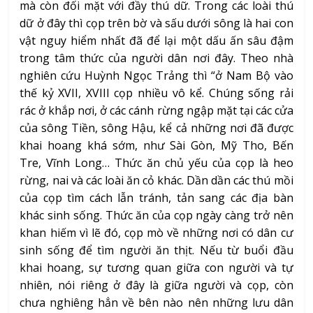
mà còn đối mặt với đầy thú dữ. Trong các loài thú
dữ ở đây thì cọp trên bờ và sấu dưới sông là hai con
vật nguy hiểm nhất đã để lại một dấu ấn sâu đậm
trong tâm thức của người dân nơi đây. Theo nhà
nghiên cứu Huỳnh Ngọc Trảng thì “ở Nam Bộ vào
thế kỷ XVII, XVIII cọp nhiều vô kể. Chúng sống rải
rác ở khắp nơi, ở các cánh rừng ngập mặt tại các cửa
của sông Tiền, sông Hậu, kể cả những nơi đã được
khai hoang khá sớm, như Sài Gòn, Mỹ Tho, Bến
Tre, Vĩnh Long… Thức ăn chủ yếu của cọp là heo
rừng, nai và các loài ăn cỏ khác. Dần dần các thú mồi
của cọp tìm cách lẫn tránh, tản sang các địa bàn
khác sinh sống. Thức ăn của cọp ngày càng trở nên
khan hiếm vì lẽ đó, cọp mò về những nơi có dân cư
sinh sống để tìm người ăn thịt. Nếu từ buổi đầu
khai hoang, sự tương quan giữa con người và tự
nhiên, nói riêng ở đây là giữa người và cọp, còn
chưa nghiêng hẳn về bên nào nên những lưu dân