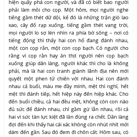
hiện quấy phá con người, và đã có biết bao người
phải làm mồi cho cọp. Một hôm, mọi người nghe
tiếng gầm thét dữ dội, kế đó là những trận gió lao
xao, cây đổ rạp xuống, tiếng gầm thét vang trời,
mọi người lo sợ lén nhìn ra phía bờ sông – nơi có
tiếng động thì thấy hai con hổ đang đánh nhau,
một con cọp rằn, một con cọp bạch. Có người cho
rằng vì cọp rằn hay ăn thịt người nên cọp bạch
xuống giúp dân làng, người khác thì cho là không
phải, mà là hai con tranh giành lãnh địa nên mới
quyết một phen tử chiến với nhau. Hai con đánh
nhau cả buổi, máu me đầy mình, mệt thì nghỉ, hết
mệt thì đánh tiếp, hết hiệp này đến hiệp khác. Cho
đến buổi chiều, cả hai đều mệt, không còn con nào
đủ sức để đánh nhau, chỉ gầm gừ lẫn nhau, rồi cả
hai vì sức tàn lực kiệt đã lăn đùng ra chết. Dân làng
đợi đến khi thấy hai cái xác không còn nhút nhít mới
dám đến gần. Sau đó đem đi chôn cất. Hôm sau, có