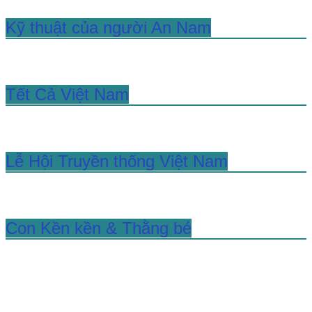
Kỹ thuật của người An Nam
Tết Cả Việt Nam
Lễ Hội Truyền thống Việt Nam
Con Kền kền & Thằng bé