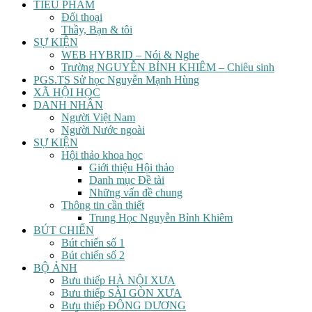
TIỂU PHẨM
Đối thoại
Thầy, Bạn & tôi
SỰ KIỆN
WEB HYBRID – Nói & Nghe
Trường NGUYỄN BỈNH KHIÊM – Chiêu sinh
PGS.TS Sử học Nguyễn Mạnh Hùng
XÃ HỘI HỌC
DANH NHÂN
Người Việt Nam
Người Nước ngoài
SỰ KIỆN
Hội thảo khoa học
Giới thiệu Hội thảo
Danh mục Đề tài
Những vấn đề chung
Thông tin cần thiết
Trung Học Nguyễn Bỉnh Khiêm
BÚT CHIẾN
Bút chiến số 1
Bút chiến số 2
BỘ ẢNH
Bưu thiếp HÀ NỘI XƯA
Bưu thiếp SÀI GÒN XƯA
Bưu thiếp ĐÔNG DƯƠNG