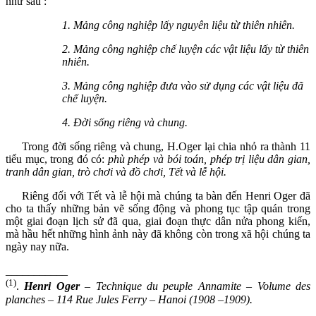
như sau :
1. Mảng công nghiệp lấy nguyên liệu từ thiên nhiên.
2. Mảng công nghiệp chế luyện các vật liệu lấy từ thiên
nhiên.
3. Mảng công nghiệp đưa vào sử dụng các vật liệu đã
chế luyện.
4. Đời sống riêng và chung.
Trong đời sống riêng và chung, H.Oger lại chia nhỏ ra thành 11
tiểu mục, trong đó có:
phù phép và bói toán, phép
trị liệu dân gian,
tranh dân gian, trò chơi và đồ chơi, Tết và lễ hội.
Riêng đối với Tết và lễ hội mà chúng ta bàn đến Henri Oger đã
cho ta thấy những bản vẽ sống động và phong tục tập quán trong
một giai đoạn lịch sử đã qua, giai đoạn thực dân nửa phong kiến,
mà hầu hết những hình ảnh này đã không còn trong xã hội chúng ta
ngày nay nữa.
___________
(1)
.
Henri Oger
–
Technique du peuple
Annamite – Volume des
planches – 114 Rue Jules Ferry – Hanoi (1908 –1909).