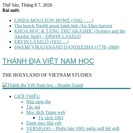
Thứ Sáu, Tháng 8 7, 2026
Bài mới:
LINDA MOULTON HOWE (1942 – …)
Thu hoạch Người ngoài hành tinh /An Alien harvest
KHOA HỌC & TÀNG THƯ AKASHIC (Science and the
Akashic field) – ERWIN LASZLO
ERVIN LÁSZLÓ (1932-…)
SWAMI VIRAJANAND DANDEESHA (1778–1868)
THÁNH ĐỊA VIỆT NAM HỌC
THE HOLYLAND OF VIETNAM STUDIES
GIỚI THIỆU
Nhà sáng lập
Tác giả
Mục đích Trang web
Tủ sách 1001
Danh mục Bài viết
VERSIGOO – Phiên bản 1001 ngôn ngữ thế giới