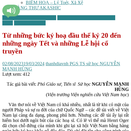
BIẾM HOẠ – Lý Toét, Xã Xệ
TÀNG THƯ AKASHIC
Kỹ thuật của Người An Nam
PGS.TS Sử học Nguyễn Mạnh
Hùng
Tết Cả Việt Nam
Từ những bức ký hoạ đầu thế kỷ 20 đến
những ngày Tết và những Lễ hội cổ
truyền
02/08/2023
19/03/2024
thanhdiavnh
PGS TS sử học NGUYỄN
MẠNH HÙNG
Lượt xem:
412
Tác giả bài viết:
Phó Giáo sư, Tiến sĩ Sử học
NGUYỄN MẠNH
HÙNG
(
Viện trưởng Viện nghiên cứu Việt Nam học
)
Văn thơ nói về Việt Nam có khá nhiều, nhất là từ khi có mặt của
người Pháp và sự ra đời của chữ Quốc Ngữ – các đề tài viết về Việt
Nam lại càng đa dạng, phong phú hơn. Nhưng các đề tài ấy lại rất
hiếm hoi dưới ngòi bút của các hoạ sĩ. Có lẽ vì thế mà Henri Oger
đã chọn chỗ đứng của mình khi ghi lại xã hội Việt Nam bằng hàng
ngàn bức ký hoạ khắc gỗ độc đáo. Dù chỉ đặt tên cho công trình của