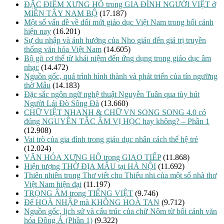
ĐẶC ĐIỂM XƯNG HÔ trong GIA ĐÌNH NGƯỜI VIỆT ở
MIỀN TÂY NAM BỘ
(17.187)
Một số vấn đề về đổi mới giáo dục Việt Nam trong bối cảnh
hiện nay
(16.201)
Sự du nhập và ảnh hưởng của Nho giáo đến giá trị truyền
thống văn hóa Việt Nam
(14.605)
Bộ gõ cơ thể từ khái niệm đến ứng dụng trong giáo dục âm
nhạc
(14.472)
Nguồn gốc, quá trình hình thành và phát triển của tín ngưỡng
thờ Mẫu
(14.183)
Đặc sắc ngôn ngữ nghệ thuật Nguyễn Tuân qua tùy bút
Người Lái Đò Sông Đà
(13.660)
CHỮ VIỆT NHANH & CHỮ VN SONG SONG 4.0 có
đúng NGUYÊN TẮC ÂM VỊ HỌC hay không? – Phần 1
(12.908)
Vai trò của gia đình trong giáo dục nhân cách thế hệ trẻ
(12.024)
VĂN HÓA XƯNG HÔ trong GIAO TIẾP
(11.868)
Hiện tượng THỜ ĐỊA MẪU tại HÀ NỘI
(11.692)
Thiên nhiên trong Thơ viết cho Thiếu nhi của một số nhà thơ
Việt Nam hiện đại
(11.197)
TRỌNG ÂM trong TIẾNG VIỆT
(9.746)
Để HOÀ NHẬP mà KHÔNG HOÀ TAN
(9.712)
Nguồn gốc, lịch sử và cấu trúc của chữ Nôm từ bối cảnh văn
hóa Đông Á (Phần 1)
(9.322)