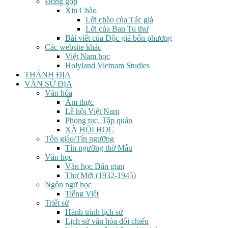
Đóng góp
Xin Chào
Lời chào của Tác giả
Lời của Ban Tu thư
Bài viết của Độc giả bốn phương
Các website khác
Việt Nam học
Holyland Vietnam Studies
THÁNH ĐỊA
VĂN SỬ ĐỊA
Văn hóa
Ẩm thực
Lễ hội Việt Nam
Phong tục, Tập quán
XÃ HỘI HỌC
Tôn giáo/Tín ngưỡng
Tín ngưỡng thờ Mẫu
Văn học
Văn học Dân gian
Thơ Mới (1932-1945)
Ngôn ngữ học
Tiếng Việt
Triết sử
Hành trình lịch sử
Lịch sử văn hóa đối chiếu