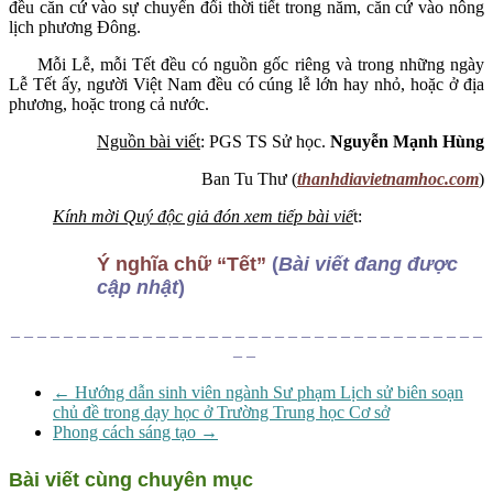
đều căn cứ vào sự chuyển đổi thời tiết trong năm, căn cứ vào nông
lịch phương Đông.
Mỗi Lễ, mỗi Tết đều có nguồn gốc riêng và trong những ngày
Lễ Tết ấy, người Việt Nam đều có cúng lễ lớn hay nhỏ, hoặc ở địa
phương, hoặc trong cả nước.
Nguồn bài viết
: PGS TS Sử học.
Nguyễn Mạnh Hùng
Ban Tu Thư (
thanhdiavietnamhoc.com
)
Kính mời Quý độc giả đón xem tiếp bài viế
t:
Ý nghĩa chữ “Tết”
(
Bài viết đang được
cập nhật
)
– – – – – – – – – – – – – – – – – – – – – – – – – – – – – – – – – – – –
– –
←
Hướng dẫn sinh viên ngành Sư phạm Lịch sử biên soạn
chủ đề trong dạy học ở Trường Trung học Cơ sở
Phong cách sáng tạo
→
Bài viết cùng chuyên mục