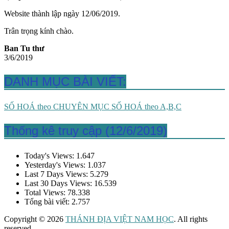
Website thành lập ngày 12/06/2019.
Trân trọng kính chào.
Ban Tu thư
3/6/2019
DANH MỤC BÀI VIẾT:
SỐ HOÁ theo CHUYÊN MỤC
SỐ HOÁ theo A,B,C
Thống kê truy cập (12/6/2019)
Today's Views:
1.647
Yesterday's Views:
1.037
Last 7 Days Views:
5.279
Last 30 Days Views:
16.539
Total Views:
78.338
Tổng bài viết:
2.757
Copyright © 2026
THÁNH ĐỊA VIỆT NAM HỌC
. All rights
reserved.