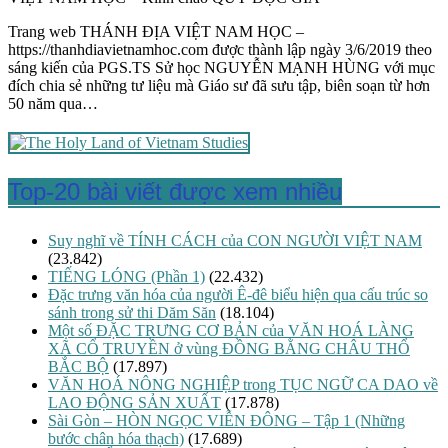
Trang web THÁNH ĐỊA VIỆT NAM HỌC –
https://thanhdiavietnamhoc.com được thành lập ngày 3/6/2019 theo
sáng kiến của PGS.TS Sử học NGUYỄN MẠNH HÙNG với mục
đích chia sẻ những tư liệu mà Giáo sư đã sưu tập, biên soạn từ hơn
50 năm qua…
Top-20 bài viết được xem nhiều
Suy nghĩ về TÍNH CÁCH của CON NGƯỜI VIỆT NAM
(23.842)
TIẾNG LÓNG (Phần 1)
(22.432)
Đặc trưng văn hóa của người Ê-đê biểu hiện qua cấu trúc so
sánh trong sử thi Dăm Săn
(18.104)
Một số ĐẶC TRƯNG CƠ BẢN của VĂN HOÁ LÀNG
XÃ CỔ TRUYỀN ở vùng ĐỒNG BẰNG CHÂU THỔ
BẮC BỘ
(17.897)
VĂN HOÁ NÔNG NGHIỆP trong TỤC NGỮ CA DAO về
LAO ĐỘNG SẢN XUẤT
(17.878)
Sài Gòn – HÒN NGỌC VIỄN ĐÔNG – Tập 1 (Những
bước chân hóa thạch)
(17.689)