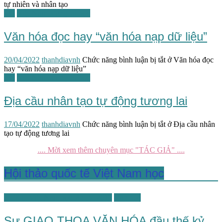
tự nhiên và nhân tạo
TG
Việt Nam tương lai học
Văn hóa đọc hay “văn hóa nạp dữ liệu”
20/04/2022
thanhdiavnh
Chức năng bình luận bị tắt
ở Văn hóa đọc
hay “văn hóa nạp dữ liệu”
TG
Việt Nam tương lai học
Địa cầu nhân tạo tự động tương lai
17/04/2022
thanhdiavnh
Chức năng bình luận bị tắt
ở Địa cầu nhân
tạo tự động tương lai
.... Mời xem thêm chuyên mục "TÁC GIẢ" ....
Hội thảo quốc tế Việt Nam học
HTKH Việt Nam học lần IV-2019
Văn hóa
Sự GIAO THOA VĂN HÓA đầu thế kỷ