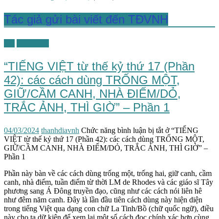
Tác giả gửi bài viết đến TĐVNH
TG
Tiếng Việt
“TIẾNG VIỆT từ thế kỷ thứ 17 (Phần
42): các cách dùng TRỐNG MỘT,
GIỮ/CẦM CANH, NHÀ ĐIẾM/DỎ,
TRẮC ẢNH, THÌ GIỜ” – Phần 1
04/03/2024
thanhdiavnh
Chức năng bình luận bị tắt
ở “TIẾNG
VIỆT từ thế kỷ thứ 17 (Phần 42): các cách dùng TRỐNG MỘT,
GIỮ/CẦM CANH, NHÀ ĐIẾM/DỎ, TRẮC ẢNH, THÌ GIỜ” –
Phần 1
Phần này bàn về các cách dùng trống một, trống hai, giữ canh, cầm
canh, nhà điếm, tuần điếm từ thời LM de Rhodes và các giáo sĩ Tây
phương sang Á Đông truyền đạo, cũng như các cách nói liên hê
như đêm năm canh. Đây là lần đầu tiên cách dùng này hiện diện
trong tiếng Việt qua dạng con chữ La Tinh/Bồ (chữ quốc ngữ), điều
này cho ta dữ kiện để xem lại một số cách đọc chính xác hơn cùng