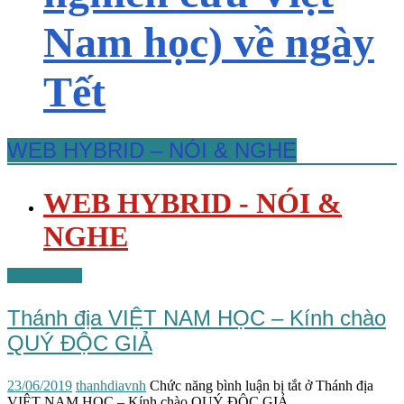
Nam học) về ngày
Tết
WEB HYBRID – NÓI & NGHE
WEB HYBRID - NÓI &
NGHE
Nhà sáng lập
Thánh địa VIỆT NAM HỌC – Kính chào
QUÝ ĐỘC GIẢ
23/06/2019
thanhdiavnh
Chức năng bình luận bị tắt
ở Thánh địa
VIỆT NAM HỌC – Kính chào QUÝ ĐỘC GIẢ