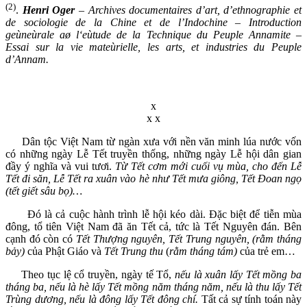
(2)
.
Henri Oger
–
Archives documentaires d’art, d’ethnographie et
de sociologie de la Chine et de l’Indochine – Introduction
geùneùrale aø l‘eùtude de la Technique du Peuple Annamite –
Essai sur la vie mateùrielle, les arts, et industries du Peuple
d’Annam.
x
x x
Dân tộc Việt Nam từ ngàn xưa với nền văn minh lúa nước vốn
có những ngày Lễ Tết truyền thống, những ngày Lễ hội dân gian
đầy ý nghĩa và vui tươi.
Từ Tết cơm mới cuối
vụ mùa, cho đến Lễ
Tết đi săn, Lễ Tết ra xuân vào hè như Tết mưa giông, Tết Đoan ngọ
(tết giết sâu bọ)…
Đó là cả cuộc hành trình lễ hội kéo dài. Đặc biệt để tiễn mùa
đông, tổ tiên Việt Nam đã ăn Tết cả, tức là Tết Nguyên đán. Bên
cạnh đó còn có
Tết
Thượng nguyên, Tết Trung nguyên, (rằm tháng
bảy)
của Phật Giáo và
Tết Trung thu
(
rằm tháng tám)
của trẻ em…
Theo tục lệ cổ truyền, ngày tế Tổ,
nếu là xuân lấy Tết mồng ba
tháng
ba,
nếu là hè lấy Tết mồng năm tháng năm, nếu là thu lấy Tết
Trùng dương, nếu là đông lấy Tết đông chí.
Tất cả sự tính toán này