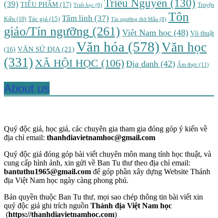
Triều Nguyễn
(130)
(39)
TIỂU PHẨM
(17)
Triết học
(9)
Truyện
Tôn
Tâm linh
(37)
Tác giả
(15)
Kiều
(10)
Tín ngưỡng thờ Mẫu
(8)
giáo/Tín ngưỡng
(261)
Việt Nam học
(48)
Võ thuật
Văn hóa
(578)
Văn học
VĂN SỬ ĐỊA
(21)
(16)
(331)
XÃ HỘI HỌC
(106)
Địa danh
(42)
Ẩm thực
(11)
About us
Quý độc giả, học giả, các chuyên gia tham gia đóng góp ý kiến về
địa chỉ email:
thanhdiavietnamhoc@gmail.com
Quý độc giả đóng góp bài viết chuyên môn mang tính học thuật, và
cung cấp hình ảnh, xin gửi về Ban Tu thư theo địa chỉ email:
bantuthu1965@gmail.com
để góp phần xây dựng Website Thánh
địa Việt Nam học ngày càng phong phú.
Bản quyền thuộc Ban Tu thư, mọi sao chép thông tin bài viết xin
quý độc giả ghi trích nguồn
Thánh địa Việt Nam học
(
https://thanhdiavietnamhoc.com
)