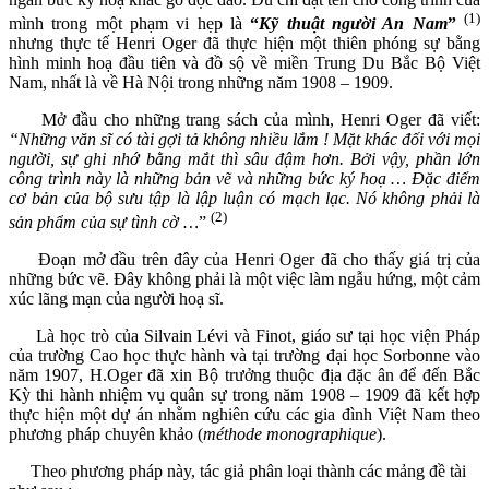
(1)
mình trong một phạm vi hẹp là
“
Kỹ thuật
người An Nam
”
nhưng thực tế Henri Oger đã thực hiện một thiên phóng sự bằng
hình minh hoạ đầu tiên và đồ sộ về miền Trung Du Bắc Bộ Việt
Nam, nhất là về Hà Nội trong những năm 1908 – 1909.
Mở đầu cho những trang sách của mình, Henri Oger đã viết:
“Những văn
sĩ có tài gợi tả không nhiều lắm ! Mặt khác đối với mọi
người, sự ghi nhớ bằng mắt thì sâu đậm hơn.
Bởi vậy, phần lớn
công trình này là những bản vẽ và những bức ký hoạ … Đặc điểm
cơ bản của bộ sưu tập là lập luận có mạch lạc. Nó không phải là
(2)
sản phẩm của sự tình cờ …
”
Đoạn mở đầu trên đây của Henri Oger đã cho thấy giá trị của
những bức vẽ. Đây không phải là một việc làm ngẫu hứng, một cảm
xúc lãng mạn của người hoạ sĩ.
Là học trò của Silvain Lévi và Finot, giáo sư tại học viện Pháp
của trường Cao học thực hành và tại trường đại học Sorbonne vào
năm 1907, H.Oger đã xin Bộ trưởng thuộc địa đặc ân để đến Bắc
Kỳ thi hành nhiệm vụ quân sự trong năm 1908 – 1909 đã kết hợp
thực hiện một dự án nhằm nghiên cứu các gia đình Việt Nam theo
phương pháp chuyên khảo (
méthode monographique
).
Theo phương pháp này, tác giả phân loại thành các mảng đề tài