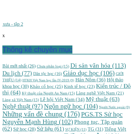
x
Thống kê chuyên mục
Di sản văn hóa
(113)
Bài mới nhất
(26)
Chưa phân loại
(15)
Giáo dục học
(106)
Du lịch
(77)
Dân tộc học
(16)
GIỚI
Hán Nôm
(36)
Hội thảo
THIỆU
(14)
HTKH Việt Nam học lần IV-2019
(9)
Kiến trúc / Đô
khoa học
(30)
Khảo cổ học
(25)
Kinh tế học
(23)
thị
(64)
Làng nghề Việt Nam
(21)
Kỹ thuật của Người An Nam
(15)
Mỹ thuật
(63)
Lễ hội Việt Nam
(34)
Làng xã Việt Nam
(15)
Nghệ thuật
(97)
Ngôn ngữ học
(104)
Người Nước ngoài
(9)
Những vấn đề chung
(176)
PGS.TS Sử học
Nguyễn Mạnh Hùng
(102)
Phong tục, Tập quán
(62)
Sử liệu
(61)
TG
(31)
Tiếng Việt
Sử học
(28)
SỰ KIỆN
(11)