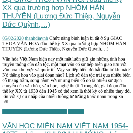
XX qua trường hợp NHÓM HÀN
THUYÊN (Lương Đức Thiệp, Nguyễn
Đức Quỳnh,…)
05/02/2020
thanhdiavnh
Chức năng bình luận bị tắt
ở Sự GIAO
THOA VĂN HÓA đầu thế kỷ XX qua trường hợp NHÓM HÀN
THUYÊN (Lương Đức Thiệp, Nguyễn Đức Quỳnh,…)
Văn hóa Việt Nam hiện nay một mặt luôn giữ gìn những tinh hoa
truyền thống của dân tộc, một mặt vẫn có sự tiếp biến giao lưu với
văn hóa khu vực và quốc tế. Vậy sự tiếp biến đó bắt đầu từ khi nào?
Nó thăng hoa vào giai đoạn nào? Lịch sử dân tộc trải qua nhiều biến
cố thăng trầm, song hành với những biến cố đó là nhiều sự dịch
chuyển của văn hóa, văn học, nghệ thuật. Trong đó, giai đoạn đầu
thế kỷ XX từ 1930 đến 1945 có thể xem là thời kỳ có nhiều thay đổi
lớn với sự du nhập của nhiều luồng tư tưởng khác nhau trong xã
hội.
HTKH Việt Nam học lần IV-2019
Văn học
VĂN HỌC MIỀN NAM VIỆT NAM 1954-