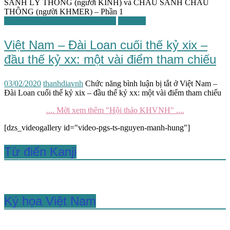
SANH LÝ THÔNG (người KINH) và CHAU SANH CHAU
THÔNG (người KHMER) – Phần 1
HTKH Việt Nam học lần IV-2019
Văn hóa
Việt Nam – Đài Loan cuối thế kỷ xix –
đầu thế kỷ xx: một vài điểm tham chiếu
03/02/2020
thanhdiavnh
Chức năng bình luận bị tắt
ở Việt Nam –
Đài Loan cuối thế kỷ xix – đầu thế kỷ xx: một vài điểm tham chiếu
.... Mời xem thêm "Hội thảo KHVNH" ....
[dzs_videogallery id="video-pgs-ts-nguyen-manh-hung"]
Từ điển Kanji
Ký họa Việt Nam