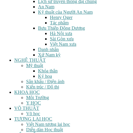
Lịch sử truyền thông đại chúng
An Nam
Kỹ thuật của Người An Nam
Henry Oger
Tác phẩm
Bưu Thiếp Đông Dương
Hà Nội xưa
Sài Gòn xưa
Việt Nam xưa
Danh nhân
Xứ Nam kỳ
NGHỆ THUẬT
Mỹ thuật
Khỏa thân
Ký họa
Sân khấu / Điện ảnh
Kiến trúc / Đô thị
KHOA HỌC
Môi Trường
Y HỌC
VÕ THUẬT
Võ học
TƯƠNG LAI HỌC
Việt Nam tương lai học
Diễn dàn Học thuật