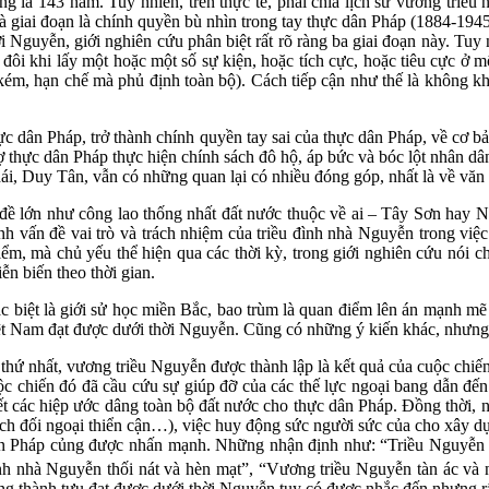
 143 năm. Tuy nhiên, trên thực tế, phải chia lịch sử vương triều này
 giai đoạn là chính quyền bù nhìn trong tay thực dân Pháp (1884-1945).
 Nguyễn, giới nghiên cứu phân biệt rất rõ ràng ba giai đoạn này. Tuy 
ôi khi lấy một hoặc một số sự kiện, hoặc tích cực, hoặc tiêu cực ở m
u kém, hạn chế mà phủ định toàn bộ). Cách tiếp cận như thế là không
 dân Pháp, trở thành chính quyền tay sai của thực dân Pháp, về cơ bả
thực dân Pháp thực hiện chính sách đô hộ, áp bức và bóc lột nhân dân. 
i, Duy Tân, vẫn có những quan lại có nhiều đóng góp, nhất là về 
lớn như công lao thống nhất đất nước thuộc về ai – Tây Sơn hay Ngu
 vấn đề vai trò và trách nhiệm của triều đình nhà Nguyễn trong việc
điểm, mà chủ yếu thể hiện qua các thời kỳ, trong giới nghiên cứu nói 
n biến theo thời gian.
 biệt là giới sử học miền Bắc, bao trùm là quan điểm lên án mạnh mẽ 
t Nam đạt được dưới thời Nguyễn. Cũng có những ý kiến khác, nhưng d
hứ nhất, vương triều Nguyễn được thành lập là kết quả của cuộc chiến
 cuộc chiến đó đã cầu cứu sự giúp đỡ của các thế lực ngoại bang dẫn 
t các hiệp ước dâng toàn bộ đất nước cho thực dân Pháp. Đồng thời, nh
ch đối ngoại thiển cận…), việc huy động sức người sức của cho xây dự
 dân Pháp củng được nhấn mạnh. Những nhận định như: “Triều Nguyễn 
ình nhà Nguyễn thối nát và hèn mạt”, “Vương triều Nguyễn tàn ác và
ng thành tựu đạt được dưới thời Nguyễn tuy có được nhắc đến nhưng rất