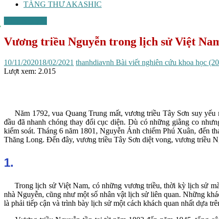
TÀNG THƯ AKASHIC
Triều Nguyễn
Vương triều Nguyễn trong lịch sử Việt Na
10/11/2020
18/02/2021
thanhdiavnh
Bài viết nghiên cứu khoa học (2
Lượt xem:
2.015
Năm 1792, vua Quang Trung mất, vương triều Tây Sơn suy yếu nh
đầu đã nhanh chóng thay đổi cục diện. Dù có những giằng co như
kiểm soát. Tháng 6 năm 1801, Nguyễn Ánh chiếm Phú Xuân, đến thán
Thăng Long. Đến đây, vương triều Tây Sơn diệt vong, vương triều Ng
1.
Trong lịch sử Việt Nam, có những vương triều, thời kỳ lịch sử mà
nhà Nguyễn, cũng như một số nhân vật lịch sử liên quan. Những khác b
là phải tiếp cận và trình bày lịch sử một cách khách quan nhất dựa t