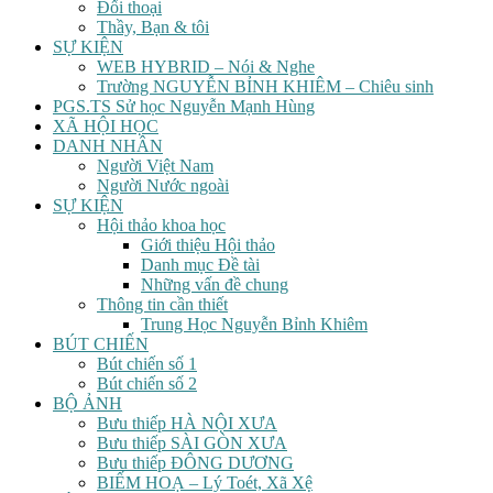
Đối thoại
Thầy, Bạn & tôi
SỰ KIỆN
WEB HYBRID – Nói & Nghe
Trường NGUYỄN BỈNH KHIÊM – Chiêu sinh
PGS.TS Sử học Nguyễn Mạnh Hùng
XÃ HỘI HỌC
DANH NHÂN
Người Việt Nam
Người Nước ngoài
SỰ KIỆN
Hội thảo khoa học
Giới thiệu Hội thảo
Danh mục Đề tài
Những vấn đề chung
Thông tin cần thiết
Trung Học Nguyễn Bỉnh Khiêm
BÚT CHIẾN
Bút chiến số 1
Bút chiến số 2
BỘ ẢNH
Bưu thiếp HÀ NỘI XƯA
Bưu thiếp SÀI GÒN XƯA
Bưu thiếp ĐÔNG DƯƠNG
BIẾM HOẠ – Lý Toét, Xã Xệ