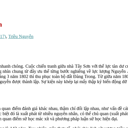
m
017)
,
Triều Nguyễn
anh chóng. Cuộc chiến tranh giữa nhà Tây Sơn với thế lực tàn dư 
ng nhìn chung từ đây ưu thế từng bước nghiêng về lực lượng Nguy
g 3 năm 1802 thì thu phục toàn bộ đất Đàng Trong. Từ giữa năm 180
uyễn được thành lập. Sự kiện này khép lại mấy thập kỷ biến động dữ d
 quan điểm đánh giá khác nhau, thậm chí đối lập nhau, như vấn đề c
iệt đó là xuất phát từ nhiều nguyên nhân, có thể chủ quan (xuất phát t
rên quan điểm sử học mác xít và phương pháp luận sử học hiện đại.