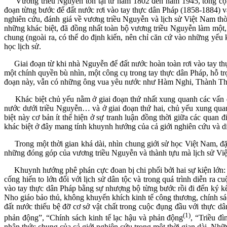
Vương triều Nguyễn tồn tại từ năm 1802 đến năm 1945, tổng cộng là
đoạn từng bước để đất nước rơi vào tay thực dân Pháp (1858-1884) và
nghiên cứu, đánh giá về vương triều Nguyễn và lịch sử Việt Nam thời
những khác biệt, đã đồng nhất toàn bộ vương triều Nguyễn làm một, đ
chung (ngoài ra, có thể do định kiến, nên chỉ căn cứ vào những yế
học lịch sử.
Giai đoạn từ khi nhà Nguyễn để đất nước hoàn toàn rơi vào tay thực
một chính quyền bù nhìn, một công cụ trong tay thực dân Pháp, hỗ trợ 
đoạn này, vẫn có những ông vua yêu nước như Hàm Nghi, Thành Thá
Khác biệt chủ yếu nằm ở giai đoạn thứ nhất xung quanh các vấn đề 
nước dưới triều Nguyễn… và ở giai đoạn thứ hai, chủ yếu xung quanh
biệt này cơ bản ít thể hiện ở sự tranh luận đồng thời giữa các quan 
khác biệt ở đây mang tính khuynh hướng của cả giới nghiên cứu và diễ
Trong một thời gian khá dài, nhìn chung giới sử học Việt Nam, đặc
những đóng góp của vương triều Nguyễn và thành tựu mà lịch sử Việ
Khuynh hướng phê phán cực đoan bị chi phối bởi hai sự kiện lớn: t
cống hiến to lớn đối với lịch sử dân tộc và trong quá trình diễn ra
vào tay thực dân Pháp bằng sự nhượng bộ từng bước rồi đi đến ký kế
Nho giáo bảo thủ, không khuyến khích kinh tế công thương, chính sá
đất nước thiếu bệ đỡ cơ sở vật chất trong cuộc đụng đầu với thực
(1)
phản động”, “Chính sách kinh tế lạc hậu và phản động
, “Triều đ
nhận thức chung của cả giới nghiên cứu trong một thời gian dài. Nhữ