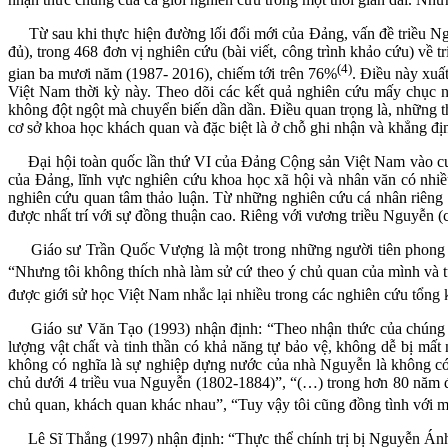
Từ sau khi thực hiện đường lối đổi mới của Đảng, vấn đề triều Ngu
đủ), trong 468 đơn vị nghiên cứu (bài viết, công trình khảo cứu) về
(4)
gian ba mươi năm (1987- 2016), chiếm tới trên 76%
. Điều này xuất
Việt Nam thời kỳ này. Theo dõi các kết quả nghiên cứu mấy chục 
không đột ngột mà chuyển biến dần dần. Điều quan trọng là, những th
cơ sở khoa học khách quan và đặc biệt là ở chỗ ghi nhận và khẳng đ
Đại hội toàn quốc lần thứ VI của Đảng Cộng sản Việt Nam vào cuối
của Đảng, lĩnh vực nghiên cứu khoa học xã hội và nhân văn có nh
nghiên cứu quan tâm thảo luận. Từ những nghiên cứu cá nhân riêng l
được nhất trí với sự đồng thuận cao. Riêng với vương triều Nguyễn 
Giáo sư Trần Quốc Vượng là một trong những người tiên phong t
“Nhưng tôi không thích nhà làm sử cứ theo ý chủ quan của mình và t
được giới sử học Việt Nam nhắc lại nhiều trong các nghiên cứu tổng 
Giáo sư Văn Tạo (1993) nhận định: “Theo nhận thức của chúng tô
lượng vật chất và tinh thần có khả năng tự bảo vệ, không dễ bị m
không có nghĩa là sự nghiệp dựng nước của nhà Nguyễn là không có
chủ dưới 4 triều vua Nguyễn (1802-1884)”, “(…) trong hơn 80 năm đ
chủ quan, khách quan khác nhau”, “Tuy vậy tôi cũng đồng tình với m
Lê Sĩ Thắng (1997) nhận định: “Thực thể chính trị bị Nguyễn Ánh đ