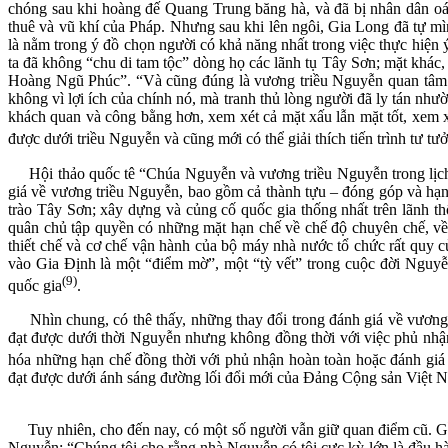
chóng sau khi hoàng đế Quang Trung băng hà, và đã bị nhân dân oá
thuê và vũ khí của Pháp. Nhưng sau khi lên ngôi, Gia Long đã tự mìn
là nằm trong ý đồ chọn người có khả năng nhất trong việc thực hiện
ta đã không “chu di tam tộc” dòng họ các lãnh tụ Tây Sơn; mặt khác
Hoàng Ngũ Phúc”. “Và cũng đúng là vương triều Nguyễn quan tâm đế
không vì lợi ích của chính nó, mà tranh thủ lòng người đã ly tán nhườ
khách quan và công bằng hơn, xem xét cả mặt xấu lẫn mặt tốt, xem xé
được dưới triều Nguyễn và cũng mới có thể giải thích tiến trình tư 
Hội thảo quốc tê “Chúa Nguyễn và vương triều Nguyễn trong lịch s
giá về vương triều Nguyễn, bao gồm cả thành tựu – đóng góp và hạn c
trào Tây Sơn; xây dựng và củng cố quốc gia thống nhất trên lãnh th
quân chủ tập quyền có những mặt hạn chế về chế độ chuyên chế, về m
thiết chế và cơ chế vận hành của bộ máy nhà nước tổ chức rất quy 
vào Gia Định là một “điểm mờ”, một “tỳ vết” trong cuộc đời Nguyễ
(9)
quốc gia
.
Nhìn chung, có thê thấy, những thay đổi trong đánh giá về vương 
đạt được dưới thời Nguyễn nhưng không đồng thời với việc phủ nhận n
hóa những hạn chế đồng thời với phủ nhận hoàn toàn hoặc đánh gi
đạt được dưới ánh sáng đường lối đổi mới của Đảng Cộng sản Việt 
Tuy nhiên, cho đến nay, có một số người vẫn giữ quan điểm cũ. G
Nguyễn: “Chúng tôi cho rằng nhà Nguyễn có tội cực kỳ lớn là đầu 