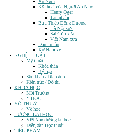
An Nam
Kỹ thuật của Người An Nam
Henry Oger
Tác phẩm
Bưu Thiếp Đông Dương
Hà Nội xưa
Sài Gòn xưa
Việt Nam xưa
Danh nhân
Xứ Nam kỳ
NGHỆ THUẬT
Mỹ thuật
Khỏa thân
Ký họa
Sân khấu / Điện ảnh
Kiến trúc / Đô thị
KHOA HỌC
Môi Trường
Y HỌC
VÕ THUẬT
Võ học
TƯƠNG LAI HỌC
Việt Nam tương lai học
Diễn dàn Học thuật
TIỂU PHẨM