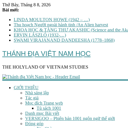
Thứ Bảy, Tháng 8 8, 2026
Bài mới:
LINDA MOULTON HOWE (1942 – …)
Thu hoạch Người ngoài hành tinh /An Alien harvest
KHOA HỌC & TÀNG THƯ AKASHIC (Science and the Akas
ERVIN LÁSZLÓ (1932-…)
SWAMI VIRAJANAND DANDEESHA (1778–1868)
THÁNH ĐỊA VIỆT NAM HỌC
THE HOLYLAND OF VIETNAM STUDIES
GIỚI THIỆU
Nhà sáng lập
Tác giả
Mục đích Trang web
Tủ sách 1001
Danh mục Bài viết
VERSIGOO – Phiên bản 1001 ngôn ngữ thế giới
Đóng góp