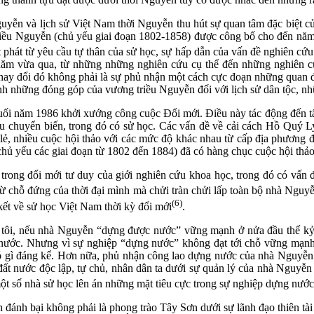
yễn và lịch sử Việt Nam thời Nguyễn thu hút sự quan tâm đặc biệt củ
 triều Nguyễn (chủ yếu giai đoạn 1802-1858) được công bố cho đến năm
 phát từ yêu cầu tự thân của sử học, sự hấp dẫn của vấn đề nghiên cứu 
năm vừa qua, từ những những nghiên cứu cụ thể đến những nghiên cứu
ay đổi đó không phải là sự phủ nhận một cách cực đoạn những quan điể
ịnh những đóng góp của vương triều Nguyễn đối với lịch sử dân tộc, 
 năm 1986 khởi xướng công cuộc Đổi mới. Điều này tác động đến tất 
iều chuyển biến, trong đó có sử học. Các vấn đề về cải cách Hồ Quý
ẻ, nhiều cuộc hội thảo với các mức độ khác nhau từ cấp địa phương đ
(chủ yếu các giai đoạn từ 1802 đến 1884) đã có hàng chục cuộc hội th
rong đổi mới tư duy của giới
nghiên cứu khoa học, trong đó có vấn đ
ừ chỗ đứng của thời đại mình mà chửi tràn chửi lấp toàn bộ nhà Nguy
(6)
kết về sử học Việt Nam thời kỳ đổi mới
.
i, nếu nhà Nguyễn “dựng được nước” vững mạnh ở nửa đầu thế kỷ th
ất nước. Nhưng vì sự nghiệp “dựng nước” không đạt tới chỗ vững mạn
 gì đáng kể. Hơn nữa, phủ nhận công lao dựng nước của nhà Nguyễn c
ất nước độc lập, tự chủ, nhân dân ta dưới sự quản lý của nhà Nguyễ
ột số nhà sử học lên án những mặt tiêu cực trong sự nghiệp dựng nướ
ánh bại không phải là phong trào Tây Sơn dưới sự lãnh đạo thiên tà