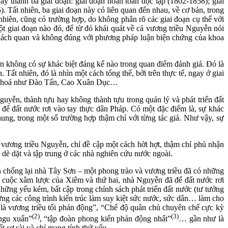
 thành ba giai đoạn: giai đoạn hoàn toàn độc lập (1802-1858); giai
 Tất nhiên, ba giai đoạn này có liên quan đến nhau, về cơ bản, trong
nhiên, cũng có trường hợp, do không phân rõ các giai đoạn cụ thể với
ột giai đoạn nào đó, để từ đó khái quát về cả vương triều Nguyễn nói
 khách quan và không đúng với phương pháp luận biện chứng của khoa
n không có sự khác biệt đáng kể nào trong quan điểm đánh giá. Đó là
Tất nhiên, đó là nhìn một cách tổng thể, bởi trên thực tế, ngay ở giai
văn hoá như Đào Tấn, Cao Xuân Dục…
yễn, thành tựu hay không thành tựu trong quản lý và phát triển đất
 để đất nước rơi vào tay thực dân Pháp. Có một đặc điểm là, sự khác
chung, trong một số trường hợp thậm chí với từng tác giả. Như vậy, sự
vương triều Nguyễn, chỉ đề cập một cách hời hợt, thậm chí phủ nhận
è dặt và tập trung ở các nhà nghiên cứu nước ngoài.
 chống lại nhà Tây Sơn – một phong trào và vương triều đã có những
đến cuộc xâm lược của Xiêm và thứ hai, nhà Nguyễn đã để đất nước rơi
ững yếu kém, bất cập trong chính sách phát triển đất nước (tư tưởng
ng các công trình kiến trúc làm suy kiệt sức nước, sức dân… làm cho
là vương triều tối phản động”, “Chế độ quân chủ chuyên chế cực kỳ
(2)
(3)
 ngu xuẩn”
, “tập đoàn phong kiến phản động nhất”
… gần như là
 sơ sài và chỉ mang tính thứ yếu.