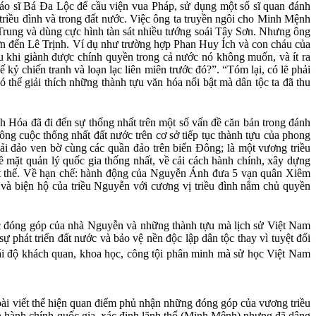
áo sĩ Bá Đa Lộc để cầu viện vua Pháp, sử dụng một số sĩ quan đánh
 triều đình và trong đất nước. Việc ông ta truyền ngôi cho Minh Mệnh
 Trung và dùng cực hình tàn sát nhiều tướng soái Tây Sơn. Nhưng ông
Sơn đến Lê Trịnh. Ví dụ như trường hợp Phan Huy Ích và con cháu của
 khi giành được chính quyền trong cả nước nó không muốn, và ít ra
 kỷ chiến tranh và loạn lạc liên miên trước đó?”. “Tóm lại, có lẽ phải
 thể giải thích những thành tựu văn hóa nổi bật mà dân tộc ta đã thu
Hóa đã đi đến sự thống nhất trên một số vấn đề căn bản trong đánh
ông cuộc thống nhất đất nước trên cơ sở tiếp tục thành tựu của phong
hải đảo ven bờ cùng các quần đảo trên biển Đông; là một vương triều
ề mặt quản lý quốc gia thống nhất, về cải cách hành chính, xây dựng
 vật thể. Về hạn chế: hành động của Nguyễn Ánh đưa 5 vạn quân Xiêm
và biện hộ của triều Nguyễn với cương vị triều đình nắm chủ quyền
ức đóng góp của nhà Nguyễn và những thành tựu mà lịch sử Việt Nam
 phát triển đất nước và bảo vệ nền độc lập dân tộc thay vì tuyệt đối
hái độ khách quan, khoa học, công tội phân minh mà sử học Việt Nam
i viết thể hiện quan điểm phủ nhận những đóng góp của vương triều
 hành chính quốc gia, xác định lãnh thổ (Minh Mệnh) nhưng đã dâng