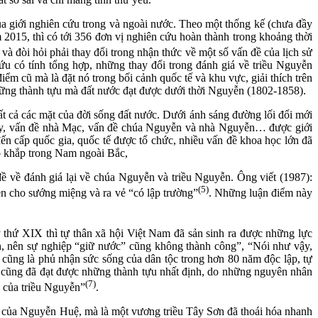
a giới nghiên cứu trong và ngoài nước. Theo một thống kế (chưa đầy
 2015, thì có tới 356 đơn vị nghiên cứu hoàn thành trong khoảng thời
và đòi hỏi phải thay đổi trong nhận thức về một số vấn đề của lịch sử
 có tính tổng hợp, những thay đổi trong đánh giá về triều Nguyễn
m cũ mà là đặt nó trong bối cảnh quốc tế và khu vực, giải thích trên
những thành tựu mà đất nước đạt được dưới thời Nguyễn (1802-1858).
cả các mặt của đời sống đất nước. Dưới ánh sáng đường lối đổi mới
 Ly, vấn đề nhà Mạc, vấn đề chúa Nguyễn và nhà Nguyễn… được giới
ến cấp quốc gia, quốc tế được tổ chức, nhiều vấn đề khoa học lớn đã
ảo khắp trong Nam ngoài Bắc,
ề về đánh giá lại về chúa Nguyễn và triều Nguyễn. Ông viết (1987):
(5)
ễn cho sướng miệng và ra vẻ “có lập trường”
. Những luận điểm này
ứ XIX thì tự thân xã hội Việt Nam đã sản sinh ra được những lực
h, nên sự nghiệp “giữ nước” cũng không thành công”, “Nói như vậy,
ũng là phủ nhận sức sống của dân tộc trong hơn 80 năm độc lập, tự
n cũng đã đạt được những thành tựu nhất định, do những nguyên nhân
(7)
c của triều Nguyễn”
.
i của Nguyễn Huệ, mà là một vương triều Tây Sơn đã thoái hóa nhanh