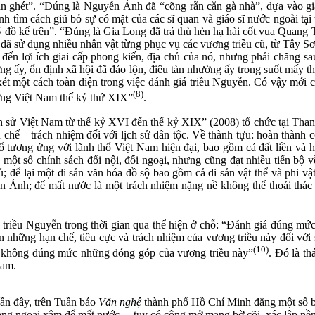
n ghét”. “Đúng là Nguyễn Ánh đã “cõng rắn cắn gà nhà”, dựa vào gi
h tìm cách giũ bỏ sự có mặt của các sĩ quan và giáo sĩ nước ngoài tại
 ý đồ kể trên”. “Đúng là Gia Long đã trả thù hèn hạ hài cốt vua Quang
, đã sử dụng nhiều nhân vật từng phục vụ các vương triều cũ, từ Tây 
n lợi ích giai cấp phong kiến, địa chủ của nó, nhưng phải chăng sau
ng ấy, ổn định xã hội đã đảo lộn, điêu tàn nhường ấy trong suốt mấy thế
t một cách toàn diện trong việc đánh giá triều Nguyễn. Có vậy mới có
(8)
tưởng Việt Nam thế kỷ thứ XIX”
.
ử Việt Nam từ thế kỷ XVI đến thế kỷ XIX” (2008) tổ chức tại Thanh 
hế – trách nhiệm đối với lịch sử dân tộc. Về thành tựu: hoàn thành c
ổ tương ứng với lãnh thổ Việt Nam hiện đại, bao gồm cả đất liền và 
ột số chính sách đối nội, đối ngoại, nhưng cũng đạt nhiều tiến bộ v
củ; để lại một di sản văn hóa đồ sộ bao gồm cả di sản vật thể và phi
n Ánh; để mất nước là một trách nhiệm nặng nề không thể thoái thác 
triều Nguyễn trong thời gian qua thể hiện ở chỗ: “Đánh giá đúng m
hững hạn chế, tiêu cực và trách nhiệm của vương triều này đối với sự
(10)
á không đúng mức những đóng góp của vương triều này”
. Đó là t
Nam.
ần đây, trên Tuần báo
Văn nghệ
thành phố Hồ Chí Minh đăng một số bà
hàng ngoại xâm để mất nước… tuy có công mở mang bờ cõi, xác lập nền