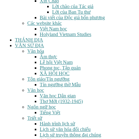
Xin Chào
Lời chào của Tác giả
Lời của Ban Tu thư
Bài viết của Độc giả bốn phương
Các website khác
Việt Nam học
Holyland Vietnam Studies
THÁNH ĐỊA
VĂN SỬ ĐỊA
Văn hóa
Ẩm thực
Lễ hội Việt Nam
Phong tục, Tập quán
XÃ HỘI HỌC
Tôn giáo/Tín ngưỡng
Tín ngưỡng thờ Mẫu
Văn học
Văn học Dân gian
Thơ Mới (1932-1945)
Ngôn ngữ học
Tiếng Việt
Triết sử
Hành trình lịch sử
Lịch sử văn hóa đối chiếu
Lịch sử truyền thông đại chúng