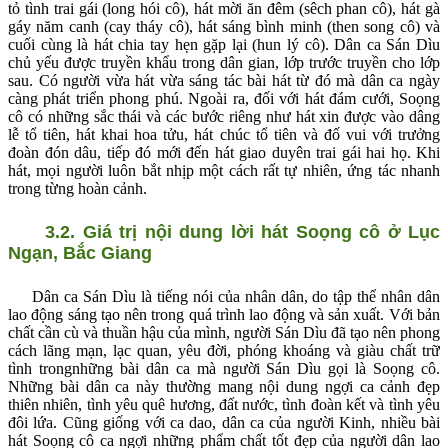
tỏ tình trai gái (long hói cô), hát mời ăn đêm (sêch phan cô), hát gà
gáy năm canh (cay tháy cô), hát sáng bình minh (then song cô) và
cuối cùng là hát chia tay hẹn gặp lại (hun lý cô). Dân ca Sán Dìu
chủ yếu được truyền khẩu trong dân gian, lớp trước truyền cho lớp
sau. Có người vừa hát vừa sáng tác bài hát từ đó mà dân ca ngày
càng phát triển phong phú. Ngoài ra, đối với hát đám cưới, Soọng
cô có những sắc thái và các bước riêng như hát xin được vào dâng
lễ tổ tiên, hát khai hoa tửu, hát chúc tổ tiên và đố vui với trưởng
đoàn đón dâu, tiếp đó mới đến hát giao duyên trai gái hai họ. Khi
hát, mọi người luôn bắt nhịp một cách rất tự nhiên, ứng tác nhanh
trong từng hoàn cảnh.
3.2. Giá trị nội dung lời hát Soọng cô ở Lục
Ngạn, Bắc Giang
Dân ca Sán Dìu là tiếng nói của nhân dân, do tập thể nhân dân
lao động sáng tạo nên trong quá trình lao động và sản xuất. Với bản
chất cần cù và thuần hậu của mình, người Sán Dìu đã tạo nên phong
cách lãng mạn, lạc quan, yêu đời, phóng khoáng và giàu chất trữ
tình trongnhững bài dân ca mà người Sán Dìu gọi là Soọng cô.
Những bài dân ca này thường mang nội dung ngợi ca cảnh đẹp
thiên nhiên, tình yêu quê hương, đất nước, tình đoàn kết và tình yêu
đôi lứa. Cũng giống với ca dao, dân ca của người Kinh, nhiều bài
hát Soọng cô ca ngợi những phẩm chất tốt đẹp của người dân lao