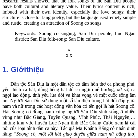
research results showed that the folk songs of the San Diu people
have both cultural and literary value. Their lyrics content is rich,
imbued with their own identity, especially the love songs; their
structure is close to Tang poetry, but the language isextremely simple
and rustic, creating an attraction of Soong co songs.
Keywords: Soong co singing; San Diu people; Luc Ngan
district; San Diu folk-song; San Diu culture.
x
x x
1. Giớithiệu
Dân tộc Sán Dìu là một dân tộc có tâm hồn thơ ca phong phú,
yêu thích ca hát, dùng tiếng hát để ca ngợi quê hương, xứ sở, ca
ngợi lao động, tình yêu lứa đôi và khát vọng về một cuộc sống ấm
no. Người Sán Dìu sử dụng một số làn điệu trong hát đối đáp giữa
nam và nữ trong các hoạt động văn hóa có tên gọi là hát Soọng cô.
Hát Soọng cô đồng hành cùng người Sán Dìu sinh sống ở nhiều
vùng như Bắc Giang, Tuyên Quang, Vĩnh Phúc, Thái Nguyên,…
nhưng khu vực huyện Lục Ngạn tỉnh Bắc Giang được xem là cái
nôi của loại hình dân ca này. Tác giả Ma Khánh Bằng có nhận định
rằng: “
Soọng cô, một lối hát giao duyên giữa nam nữ bằng thơ,