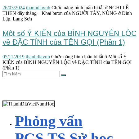
26/03/2024
thanhdiavnh
Chức năng bình luận bị tắt
ở NGHI LỄ
THEN đầy tháng – Khai bươn của NGƯỜI TÀY, NÙNG ở Đình
Lập, Lạng Sơn
Một số Ý KIẾN của BÌNH NGUYÊN LỘC
về ĐẶC TÍNH của TÊN GỌI (Phần 1)
05/11/2019
thanhdiavnh
Chức năng bình luận bị tắt
ở Một số Ý
KIẾN của BÌNH NGUYÊN LỘC về ĐẶC TÍNH của TÊN GỌI
(Phần 1)
Phỏng vấn
PGS.TS Sử học