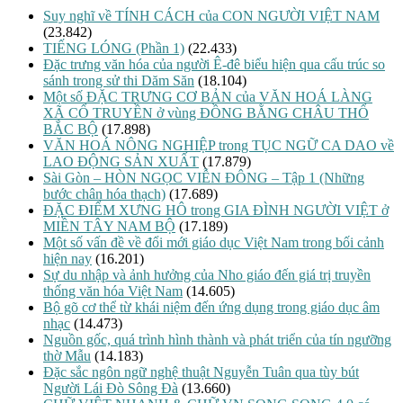
Suy nghĩ về TÍNH CÁCH của CON NGƯỜI VIỆT NAM
(23.842)
TIẾNG LÓNG (Phần 1)
(22.433)
Đặc trưng văn hóa của người Ê-đê biểu hiện qua cấu trúc so
sánh trong sử thi Dăm Săn
(18.104)
Một số ĐẶC TRƯNG CƠ BẢN của VĂN HOÁ LÀNG
XÃ CỔ TRUYỀN ở vùng ĐỒNG BẰNG CHÂU THỔ
BẮC BỘ
(17.898)
VĂN HOÁ NÔNG NGHIỆP trong TỤC NGỮ CA DAO về
LAO ĐỘNG SẢN XUẤT
(17.879)
Sài Gòn – HÒN NGỌC VIỄN ĐÔNG – Tập 1 (Những
bước chân hóa thạch)
(17.689)
ĐẶC ĐIỂM XƯNG HÔ trong GIA ĐÌNH NGƯỜI VIỆT ở
MIỀN TÂY NAM BỘ
(17.189)
Một số vấn đề về đổi mới giáo dục Việt Nam trong bối cảnh
hiện nay
(16.201)
Sự du nhập và ảnh hưởng của Nho giáo đến giá trị truyền
thống văn hóa Việt Nam
(14.605)
Bộ gõ cơ thể từ khái niệm đến ứng dụng trong giáo dục âm
nhạc
(14.473)
Nguồn gốc, quá trình hình thành và phát triển của tín ngưỡng
thờ Mẫu
(14.183)
Đặc sắc ngôn ngữ nghệ thuật Nguyễn Tuân qua tùy bút
Người Lái Đò Sông Đà
(13.660)