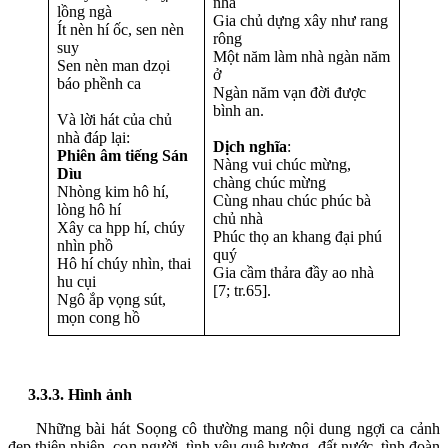
nhà
lồng ngà
Gia chủ dựng xây như rang
Ít nèn hí ốc, sen nèn
rông
suy
Một năm làm nhà ngàn năm
Sen nèn man dzọi
ở
báo phềnh ca
Ngàn năm vạn đời được
bình an.
Và lời hát của chủ
nhà đáp lại:
Dịch nghĩa
:
Phiên âm tiếng Sán
Nàng vui chúc mừng,
Dìu
chàng chúc mừng
Nhòng kim hô hí,
Cùng nhau chúc phúc bà
lòng hô hí
chủ nhà
Xây ca hpp hí, chúy
Phúc thọ an khang đại phú
nhìn phồ
quý
Hô hí chúy nhìn, thai
Gia cầm thảra đầy ao nhà
hu cụi
[7; tr.65].
Ngô ắp vọng sút,
mọn cong hồ
3.3.3. Hình ảnh
Những bài hát Soọng cô thường mang nội dung ngợi ca cảnh
đẹp thiên nhiên, con người, tình yêu quê hương, đất nước, tình đoàn