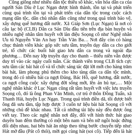
Cũng giống như nhiều dân tộc thiểu số khác, văn hóa dân ca của
người Sán Dìu ở Lục Ngạn được hình thành, tồn tại và phát triển
cùng quá trình tồn tại và phát triển của dân tộc trong cuộc cách
mạng dân tộc, dân chủ nhân dân cũng như trong quá trình bảo vệ,
xây dựng quê hương đất nước. Xã Giáp Sơn (Lục Ngạn) là nơi có
câu lạc bộ (CLB) Dân ca Sán Dìu đầu tiên trên địa bàn huyện và
nhiều nghệ nhân tâm huyết với làn điệu Soọng cô như Nghệ nhân
Ưu tú Nguyễn Văn An hay Trần Văn Ba… Nơi đây còn có hàng
chục thành viên khác góp sức sưu tầm, truyền dạy dân ca cho giới
trẻ, tổ chức các buổi hát giao lưu dân ca trong và ngoài địa
phương… Đến nay lớp truyền dạy cho thanh – thiếu niên vẫn được
duy trì vào các ngày cuối tuần. Các thành viên trong CLB tích cực
sưu tầm các bài hát cổ và tổ chức sáng tác đặt lời mới cho hàng trăm
bài hát, làm phong phú thêm cho kho tàng dân ca dân tộc mình,
trong đó có nhiều bài ca ngợi Đảng, Bác Hồ, quê hương, đất nước,
ca ngợi công cuộc xây dựng đời sống mới, lên án hủ tục,… Một
nghệ nhân khác ở Lục Ngạn cũng rất tâm huyết với việc lưu truyền
Soọng cô, đó là ông Phan Văn Minh, cư trú ở thôn Đồng Tuấn, xã
Thanh Hải, huyện Lục Ngạn. Trong quá trình điền dã, tôi được biết
ông đã sưu tầm, tập hợp được 3 cuốn tư liệu bài hát Soọng cô với
những chủ đề khác nhau. Tất cả những tài liệu này đều được ông
viết tay. Theo các nghệ nhân nơi đây, đối với hình thức hát giao
duyên ban đêm thường có một bên nam và bên nữ ngồi hoặc đứng
đối diện nhau, hai bên hát ăn nhịp theo từng bước chuyển tiếp như:
Hát mở đầu (Pát cô thói), mời gọi cùng hát (soi cô). Tiếp đến là hát