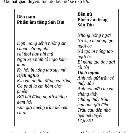
ở lại hát giao duyên. Sau đó bên nữ sẽ đáp lời.
Bên nữ
Bên nam
Phiên âm tiếng
Phiên âm tiếng Sán Dìu
Sán Dìu
Nhóng hổng ngơi
Ná kẹn bi nóng tạo
Dọn mong sếnh nhóng sin
ngơi ca
choác uSong nhít
Ná tạo bi nóng tạo
cai thói hay nhỉ mú
ngơi ốc
Ngoi kẹn nhín tô mạo kảm
Bi nóng tạo ốc ngơi
mun
lói lén
Kỵ hói bi nóng tạo sụy mú
Dịch nghĩa
:
Dịch nghĩa
Anh nói gửi trầu có
Kìa em áo tím đứng xa trông
thấy đâu
Có phải là em hôm chợ
Anh nói gửi cau em
phiên
chẳng thấy
Bởi hội đông người không
Chẳng thấy trầu
dám hỏi
cau anh gửi đến
Anh gửi miếng trầu đến em
Trầu cau đến nhà
chưa
hẹn hết duyên
[7,tr.50].