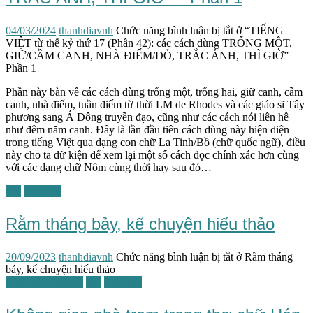
04/03/2024
thanhdiavnh
Chức năng bình luận bị tắt
ở “TIẾNG
VIỆT từ thế kỷ thứ 17 (Phần 42): các cách dùng TRỐNG MỘT,
GIỮ/CẦM CANH, NHÀ ĐIẾM/DỎ, TRẮC ẢNH, THÌ GIỜ” –
Phần 1
Phần này bàn về các cách dùng trống một, trống hai, giữ canh, cầm
canh, nhà điếm, tuần điếm từ thời LM de Rhodes và các giáo sĩ Tây
phương sang Á Đông truyền đạo, cũng như các cách nói liên hê
như đêm năm canh. Đây là lần đầu tiên cách dùng này hiện diện
trong tiếng Việt qua dạng con chữ La Tinh/Bồ (chữ quốc ngữ), điều
này cho ta dữ kiện để xem lại một số cách đọc chính xác hơn cùng
với các dạng chữ Nôm cùng thời hay sau đó…
TG
Văn hóa
Rằm tháng bảy, kể chuyện hiếu thảo
20/09/2023
thanhdiavnh
Chức năng bình luận bị tắt
ở Rằm tháng
bảy, kể chuyện hiếu thảo
Kiến trúc / Đô thị
TG
Văn học