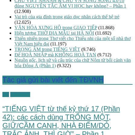
CHỮ VIỆT NHANH & CHỮ VN SONG SONG 4.0 có
đúng NGUYÊN TẮC ÂM VỊ HỌC hay không? – Phần 1
(12.908)
Vai trò của gia đình trong giáo dục nhân cách thế hệ trẻ
(12.025)
VĂN HÓA XƯNG HÔ trong GIAO TIẾP
(11.868)
Hiện tượng THỜ ĐỊA MẪU tại HÀ NỘI
(11.692)
Thiên nhiên trong Thơ viết cho Thiếu nhi của một số nhà thơ
Việt Nam hiện đại
(11.197)
TRỌNG ÂM trong TIẾNG VIỆT
(9.746)
Để HOÀ NHẬP mà KHÔNG HOÀ TAN
(9.712)
Nguồn gốc, lịch sử và cấu trúc của chữ Nôm từ bối cảnh văn
hóa Đông Á (Phần 1)
(9.322)
Tác giả gửi bài viết đến TĐVNH
TG
Tiếng Việt
“TIẾNG VIỆT từ thế kỷ thứ 17 (Phần
42): các cách dùng TRỐNG MỘT,
GIỮ/CẦM CANH, NHÀ ĐIẾM/DỎ,
TRẮC ẢNH, THÌ GIỜ” – Phần 1