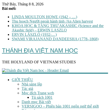
Thứ Bảy, Tháng 8 8, 2026
Bài mới:
LINDA MOULTON HOWE (1942 – …)
Thu hoạch Người ngoài hành tinh /An Alien harvest
KHOA HỌC & TÀNG THƯ AKASHIC (Science and the
Akashic field) – ERWIN LASZLO
ERVIN LÁSZLÓ (1932-…)
SWAMI VIRAJANAND DANDEESHA (1778–1868)
THÁNH ĐỊA VIỆT NAM HỌC
THE HOLYLAND OF VIETNAM STUDIES
GIỚI THIỆU
Nhà sáng lập
Tác giả
Mục đích Trang web
Tủ sách 1001
Danh mục Bài viết
VERSIGOO – Phiên bản 1001 ngôn ngữ thế giới