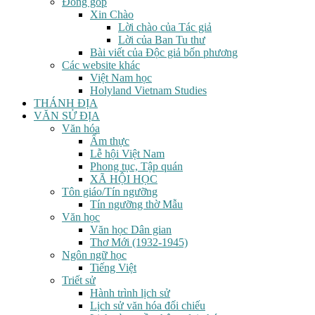
Đóng góp
Xin Chào
Lời chào của Tác giả
Lời của Ban Tu thư
Bài viết của Độc giả bốn phương
Các website khác
Việt Nam học
Holyland Vietnam Studies
THÁNH ĐỊA
VĂN SỬ ĐỊA
Văn hóa
Ẩm thực
Lễ hội Việt Nam
Phong tục, Tập quán
XÃ HỘI HỌC
Tôn giáo/Tín ngưỡng
Tín ngưỡng thờ Mẫu
Văn học
Văn học Dân gian
Thơ Mới (1932-1945)
Ngôn ngữ học
Tiếng Việt
Triết sử
Hành trình lịch sử
Lịch sử văn hóa đối chiếu