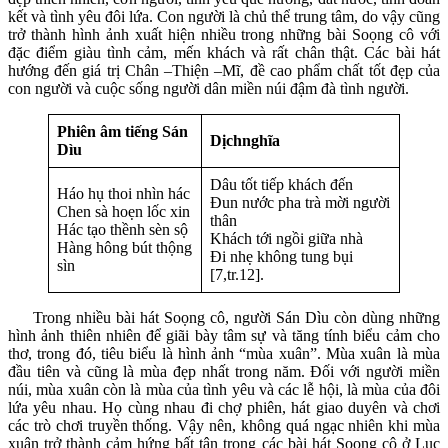
kết và tình yêu đôi lứa. Con người là chủ thể trung tâm, do vậy cũng
trở thành hình ảnh xuất hiện nhiều trong những bài Soọng cô với
đặc điểm giàu tình cảm, mến khách và rất chân thật. Các bài hát
hướng đến giá trị Chân –Thiện –Mĩ, đề cao phẩm chất tốt đẹp của
con người và cuộc sống người dân miền núi đậm đà tình người.
Phiên âm tiếng Sán
Dịchnghĩa
Dìu
Dâu tốt tiếp khách đến
Háo hụ thoi nhìn hác
Đun nước pha trà mời người
Chen sà hoẹn lốc xin
thân
Hác tạo thềnh sèn sộ
Khách tới ngồi giữa nhà
Hàng hông bút thộng
Đi nhẹ không tung bụi
sìn
[7,tr.12].
Trong nhiều bài hát Soọng cô, người Sán Dìu còn dùng những
hình ảnh thiên nhiên để giãi bày tâm sự và tăng tính biểu cảm cho
thơ, trong đó, tiêu biểu là hình ảnh “mùa xuân”. Mùa xuân là mùa
đầu tiên và cũng là mùa đẹp nhất trong năm. Đối với người miền
núi, mùa xuân còn là mùa của tình yêu và các lễ hội, là mùa của đôi
lứa yêu nhau. Họ cùng nhau đi chợ phiên, hát giao duyên và chơi
các trò chơi truyền thống. Vậy nên, không quá ngạc nhiên khi mùa
xuân trở thành cảm hứng bất tận trong các bài hát Soọng cô ở Lục