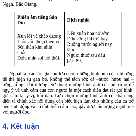
Ngạn, Bắc Giang.
Phiên âm tiếng Sán
Dịch nghĩa
Dìu
Đến xuân hoa nở sớm
Xun lòi vã cháo dzọng
Đầu sừng lùi trời bay
Thòi cóc thoại then vi
Ruộng trước người nay
Sèn thèn kim nhìn
làm
chóc
Người thuở sau đầu
Dziu nhìn sọi hoi thòi.
[7,tr.89].
Ngoài ra, các tác giả còn lựa chọn những hình ảnh của núi rừng
để thể hiện sự gắn bó, không thể tách rời: cá –nước, hươu nai –
rừng, rồng –đại dương. Sử dụng những hình ảnh của núi rừng để
ngụ ý về tình cảm của con người là một cách diễn đạt rất gợi hình,
gợi cảm lại ý vị, kín đáo. Lựa chọn những hình ảnh có khả năng
diễn tả chính xác nội dung cần biểu hiện làm cho những câu ca trở
nên sinh động và có tính biểu cảm cao, gây được ấn tượng mạnh mẽ
với người đọc.
4. Kết luận