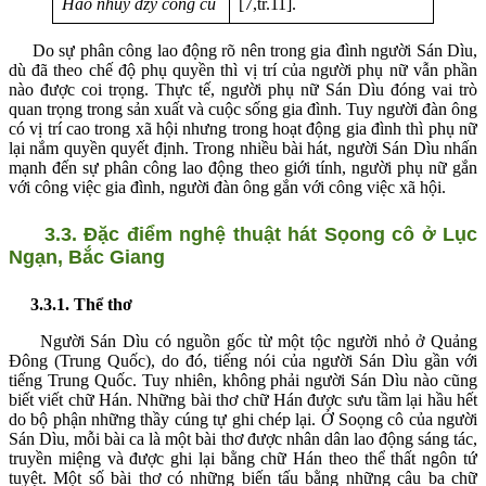
Háo nhúy dzy công cu
[7,tr.11].
Do sự phân công lao động rõ nên trong gia đình người Sán Dìu,
dù đã theo chế độ phụ quyền thì vị trí của người phụ nữ vẫn phần
nào được coi trọng. Thực tế, người phụ nữ Sán Dìu đóng vai trò
quan trọng trong sản xuất và cuộc sống gia đình. Tuy người đàn ông
có vị trí cao trong xã hội nhưng trong hoạt động gia đình thì phụ nữ
lại nắm quyền quyết định. Trong nhiều bài hát, người Sán Dìu nhấn
mạnh đến sự phân công lao động theo giới tính, người phụ nữ gắn
với công việc gia đình, người đàn ông gắn với công việc xã hội.
3.3. Đặc điểm nghệ thuật hát Sọong cô ở Lục
Ngạn, Bắc Giang
3.3.1. Thể thơ
Người Sán Dìu có nguồn gốc từ một tộc người nhỏ ở Quảng
Đông (Trung Quốc), do đó, tiếng nói của người Sán Dìu gần với
tiếng Trung Quốc. Tuy nhiên, không phải người Sán Dìu nào cũng
biết viết chữ Hán. Những bài thơ chữ Hán được sưu tầm lại hầu hết
do bộ phận những thầy cúng tự ghi chép lại. Ở Soọng cô của người
Sán Dìu, mỗi bài ca là một bài thơ được nhân dân lao động sáng tác,
truyền miệng và được ghi lại bằng chữ Hán theo thể thất ngôn tứ
tuyệt. Một số bài thơ có những biến tấu bằng những câu ba chữ