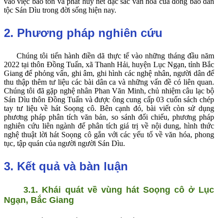
vào việc bảo tồn và phát huy nét đặc sắc văn hóa của đồng bào dân
tộc Sán Dìu trong đời sống hiện nay.
2. Phương pháp nghiên cứu
Chúng tôi tiến hành điền dã thực tế vào những tháng đầu năm
2022 tại thôn Đồng Tuấn, xã Thanh Hải, huyện Lục Ngạn, tỉnh Bắc
Giang để phỏng vấn, ghi âm, ghi hình các nghệ nhân, người dân để
thu thập thêm tư liệu các bài dân ca và những vấn đề có liên quan.
Chúng tôi đã gặp nghệ nhân Phan Văn Minh, chủ nhiệm câu lạc bộ
Sán Dìu thôn Đồng Tuấn và được ông cung cấp 03 cuốn sách chép
tay tư liệu về hát Soọng cô. Bên cạnh đó, bài viết còn sử dụng
phương pháp phân tích văn bản, so sánh đối chiếu, phương pháp
nghiên cứu liên ngành để phân tích giá trị về nội dung, hình thức
nghệ thuật lời hát Soọng cô gắn với các yếu tố về văn hóa, phong
tục, tập quán của người người Sán Dìu.
3. Kết quả và bàn luận
3.1. Khái quát về vùng hát Soọng cô ở Lục
Ngạn, Bắc Giang