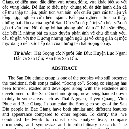
Giang có diện mạo, đặc điểm vừa tương đồng, vừa khác biệt so với
các vùng khác. Để làm rõ điều này, chúng tôi đã tiến hành điền dã
để thu thập tư liệu, phân tích văn bản, đối chiếu giữa các tư liệu và
tổng hợp, nghiên cứu liên ngành. Kết quả nghiên cứu cho thấy,
những bài dân ca của người Sán Dìu vừa có giá trị văn hóa vừa có
giá trị văn học. Nội dung lời hát phong phú, đậm đà bản sắc riêng,
đặc biệt là những bài ca giao duyên phản ánh về chủ đề tình yêu,
cấu tứ gần với thơ Đường nhưng ngôn ngữ lại vô cùng giản dị mộc
mạc đã tạo nên sức hấp dẫn của những bài hát Soọng cô ấy.
Từ khóa
: Hát Soọng cô; Người Sán Dìu; Huyện Lục Ngạn;
Dân ca Sán Dìu; Văn hóa Sán Dìu.
ABSTRACT
The San Diu ethnic group is one of the peoples who still preserve
the traditional folk songs called “Soong co”. Soong co singing has
been formed, existed and developed along with the existence and
development of the San Diu ethnic group, now being handed down
mainly in some areas such as Thai Nguyen, Tuyen Quang, Vinh
Phuc and Bac Giang. In particular, the Soong co songs of the San
Diu people in Bac Giang have both similar and different features
and appearance compared to other regions. To clarify this, we
conducted fieldwork to collect data, analyze texts, compare
documents, and synthesize and interdisciplinary research. The