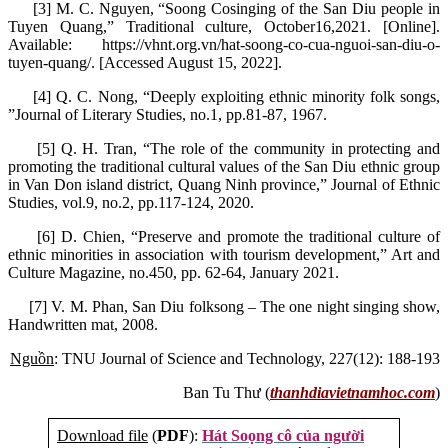
[3] M. C. Nguyen, “Soong Cosinging of the San Diu people in
Tuyen Quang,” Traditional culture, October16,2021. [Online].
Available: https://vhnt.org.vn/hat-soong-co-cua-nguoi-san-diu-o-
tuyen-quang/. [Accessed August 15, 2022].
[4] Q. C. Nong, “Deeply exploiting ethnic minority folk songs,
”Journal of Literary Studies, no.1, pp.81-87, 1967.
[5] Q. H. Tran, “The role of the community in protecting and
promoting the traditional cultural values of the San Diu ethnic group
in Van Don island district, Quang Ninh province,” Journal of Ethnic
Studies, vol.9, no.2, pp.117-124, 2020.
[6] D. Chien, “Preserve and promote the traditional culture of
ethnic minorities in association with tourism development,” Art and
Culture Magazine, no.450, pp. 62-64, January 2021.
[7] V. M. Phan, San Diu folksong – The one night singing show,
Handwritten mat, 2008.
Nguồn
: TNU Journal of Science and Technology, 227(12): 188-193
Ban Tu Thư (
thanhdiavietnamhoc.com
)
Download file
(
PDF
):
Hát Soọng cô của người