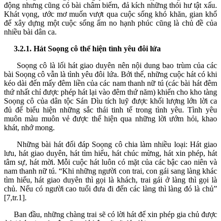
động nhưng cũng có bài châm biếm, đả kích những thói hư tật xấu.
Khát vọng, ước mơ muốn vượt qua cuộc sống khó khăn, gian khổ
để xây dựng một cuộc sống ấm no hạnh phúc cũng là chủ đề của
nhiều bài dân ca.
3.2.1. Hát Soọng cô thể hiện tình yêu đôi lứa
Soọng cô là lối hát giao duyên nên nội dung bao trùm của các
bài Soọng cô vẫn là tình yêu đôi lứa. Bởi thế, những cuộc hát có khi
kéo dài đến mấy đêm liền của các nam thanh nữ tú (các bài hát đêm
thứ nhất chỉ được phép hát lại vào đêm thứ năm) khiến cho kho tàng
Soọng cô của dân tộc Sán Dìu tích luỹ được khối lượng lớn lời ca
đủ để biểu hiện những sắc thái tinh tế trong tình yêu. Tình yêu
muôn màu muôn vẻ được thể hiện qua những lời ướm hỏi, khao
khát, nhớ mong.
Những bài hát đối đáp Soọng cô chia làm nhiều loại: Hát giao
lưu, hát giao duyên, hát tìm hiểu, hát chúc mừng, hát xin phép, hát
tâm sự, hát mời. Mỗi cuộc hát luôn có mặt của các bậc cao niên và
nam thanh nữ tú. “Khi những người con trai, con gái sang làng khác
tìm hiểu, hát giao duyên thì gọi là khách, trai gái ở làng thì gọi là
chủ. Nếu có người cao tuổi đưa đi đến các làng thì làng đó là chủ”
[7,tr.1].
Ban đầu, những chàng trai sẽ có lời hát để xin phép gia chủ được