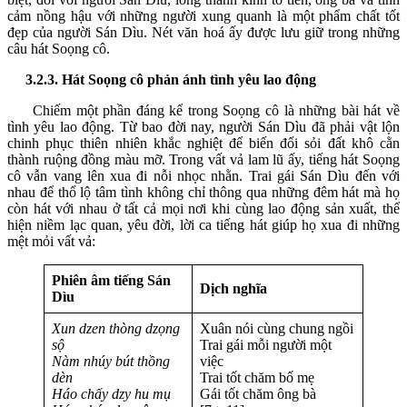
cảm nồng hậu với những người xung quanh là một phẩm chất tốt
đẹp của người Sán Dìu. Nét văn hoá ấy được lưu giữ trong những
câu hát Soọng cô.
3.2.3. Hát Soọng cô phản ánh tình yêu lao động
Chiếm một phần đáng kể trong Soọng cô là những bài hát về
tình yêu lao động. Từ bao đời nay, người Sán Dìu đã phải vật lộn
chinh phục thiên nhiên khắc nghiệt để biến đổi sỏi đất khô cằn
thành ruộng đồng màu mỡ. Trong vất vả lam lũ ấy, tiếng hát Soọng
cô vẫn vang lên xua đi nỗi nhọc nhằn. Trai gái Sán Dìu đến với
nhau để thổ lộ tâm tình không chỉ thông qua những đêm hát mà họ
còn hát với nhau ở tất cả mọi nơi khi cùng lao động sản xuất, thể
hiện niềm lạc quan, yêu đời, lời ca tiếng hát giúp họ xua đi những
mệt mỏi vất vả:
Phiên âm tiếng Sán
Dịch nghĩa
Dìu
Xun dzen thòng dzọng
Xuân nói cùng chung ngồi
sộ
Trai gái mỗi người một
Nàm nhúy bút thồng
việc
dèn
Trai tốt chăm bố mẹ
Háo chấy dzy hu mụ
Gái tốt chăm ông bà