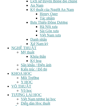
Lịch sử truyền thông đại chúng
An Nam
Kỹ thuật của Người An Nam
Henry Oger
Tác phẩm
Bưu Thiếp Đông Dương
Hà Nội xưa
Sài Gòn xưa
Việt Nam xưa
Danh nhân
Xứ Nam kỳ
NGHỆ THUẬT
Mỹ thuật
Khỏa thân
Ký họa
Sân khấu / Điện ảnh
Kiến trúc / Đô thị
KHOA HỌC
Môi Trường
Y HỌC
VÕ THUẬT
Võ học
TƯƠNG LAI HỌC
Việt Nam tương lai học
Diễn dàn Học thuật