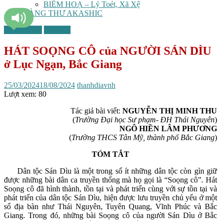
BIẾM HOẠ – Lý Toét, Xã Xệ
TÀNG THƯ AKASHIC
Dân tộc học
Văn hóa
HÁT SOỌNG CÔ của NGƯỜI SÁN DÌU
ở Lục Ngạn, Bắc Giang
25/03/2024
18/08/2024
thanhdiavnh
Lượt xem:
80
Tác giả bài viết:
NGUYỄN THỊ MINH THU
(
Trường Đại học Sư phạm- ĐH Thái Nguyên
)
NGÔ HIỀN LÂM PHƯƠNG
(
Trường THCS Tân Mỹ, thành phố Bắc Giang
)
TÓM TẮT
Dân tộc Sán Dìu là một trong số ít những dân tộc còn gìn giữ
được những bài dân ca truyền thống mà họ gọi là “Soọng cô”. Hát
Soọng cô đã hình thành, tồn tại và phát triển cùng với sự tồn tại và
phát triển của dân tộc Sán Dìu, hiện được lưu truyền chủ yếu ở một
số địa bàn như Thái Nguyên, Tuyên Quang, Vĩnh Phúc và Bắc
Giang. Trong đó, những bài Soọng cô của người Sán Dìu ở Bắc