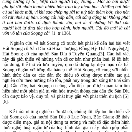
cũng tương tự Sli, lượn của người Tày, Nùng… Một số bài được
ghi lại rồi nhân thành nhiều bản trao tay nhau học. Những bài bản
cứ sai khác mãi, vì khi sao chép người ta tuỳ tiện thêm bớt, cho nên
có rất nhiều dị bản. Song cái hấp dẫn, cái sống động lại không phải
ở bài bản được cố định thành văn, mà là ở những lời thơ của
người hát tự ứng tác cho hợp cảnh, hợp người. Cái đó mới là cái
vốn vô tận của Soọng cô
” [1, tr 136].
Nghiên cứu về hát Soọng cô trước hết phải kể đến hai bài viết
Hát Soọng cô Sán Dìu xã Hóa Thượng, Đồng Hỷ Thái Nguyên[2],
Hát Soọng cô của người Sán Dìu ở Tuyên Quang[3]. Các bài viết
này đã giới thiệu về những vấn đề cơ bản như phân loại, lề lối hát,
nội dung, thể thơ và lưu truyền, qua đó dựng lại diện mạo của hát
Soọng cô gắn với từng địa bàncụ thể. Hát Soọng cô cùng với nhiều
hình thức dân ca các dân tộc thiểu số cũng được nhiều tác giả
nghiên cứu theo hướng bảo tồn, phát huy trong đời sống từ khá sớm
[4]. Gần đây, hát Soọng cô cũng vẫn tiếp tục được quan tâm tìm
hiểu như một phần giá trị văn hóa truyền thống của dân tộc Sán Dìu
cần được bảo vệ, duy trì, và phát huy gắn với phát triển du lịch [5],
[6].
Kế thừa những nghiên cứu đã có, chúng tôi tiếp tục tìm hiểu về
hát Soọng cô của người Sán Dìu ở Lục Ngạn, Bắc Giang để thấy
được diện mạo, giá trị nội dung tư tưởng và một số đặc điểm hình
thức nghệ thuật ngôn từ của loại hình dân gian này nhằm góp phần