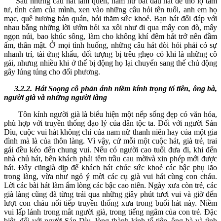
Sau những câu hát làm quen, nam nữ bắt đầu hát để thổ lộ tâm
tư, tình cảm của mình, xen vào những câu hỏi tên tuổi, anh em họ
mạc, quê hương bản quán, hỏi thăm sức khoẻ. Bạn hát đối đáp với
nhau bằng những lời ướm hỏi xa xôi như đi qua mấy con đò, mấy
ngọn núi, bao khúc sông, làm cho không khí đêm hát trở nên đầm
ấm, thân mật. Ở mọi tình huống, những câu hát đòi hỏi phải có sự
nhanh trí, tài ứng khẩu, đối tượng bị trêu ghẹo có khi là những cô
gái, nhưng nhiều khi ở thế bị động họ lại chuyển sang thế chủ động
gây lúng túng cho đối phương.
3.2.2. Hát Soọng cô phản ánh niềm kính trọng tổ tiên, ông bà,
người già và những người làng
Tôn kính người già là biểu hiện một nếp sống đẹp có văn hóa,
phù hợp với truyền thống đạo lý của dân tộc ta. Đối với người Sán
Dìu, cuộc vui hát không chỉ của nam nữ thanh niên hay của một gia
đình mà là của thôn làng. Vì vậy, cứ mỗi một cuộc hát, già trẻ, trai
gái đều kéo đến chung vui. Nếu có người cao tuổi đưa đi, khi đến
nhà chủ hát, bên khách phải têm trầu cau mờivà xin phép mới được
hát. Đây cũnglà dịp để khách hát chúc sức khoẻ các bậc phụ lão
trong làng, vừa như ngỏ ý mời các cụ già vui hát cùng con cháu.
Lời các bài hát làm ấm lòng các bậc cao niên. Ngày xưa còn trẻ, các
già làng cũng đã từng trải qua những giây phút tươi vui và giờ đến
lượt con cháu nối tiếp truyền thống xưa trong buổi hát này. Niềm
vui lấp lánh trong mắt người già, trong tiếng ngâm của con trẻ. Đặc
biệt, đối với người Sán Dìu, lòng thành kính tổ tiên, ông bà và tình