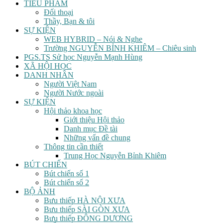
TIỂU PHẨM
Đối thoại
Thầy, Bạn & tôi
SỰ KIỆN
WEB HYBRID – Nói & Nghe
Trường NGUYỄN BỈNH KHIÊM – Chiêu sinh
PGS.TS Sử học Nguyễn Mạnh Hùng
XÃ HỘI HỌC
DANH NHÂN
Người Việt Nam
Người Nước ngoài
SỰ KIỆN
Hội thảo khoa học
Giới thiệu Hội thảo
Danh mục Đề tài
Những vấn đề chung
Thông tin cần thiết
Trung Học Nguyễn Bỉnh Khiêm
BÚT CHIẾN
Bút chiến số 1
Bút chiến số 2
BỘ ẢNH
Bưu thiếp HÀ NỘI XƯA
Bưu thiếp SÀI GÒN XƯA
Bưu thiếp ĐÔNG DƯƠNG