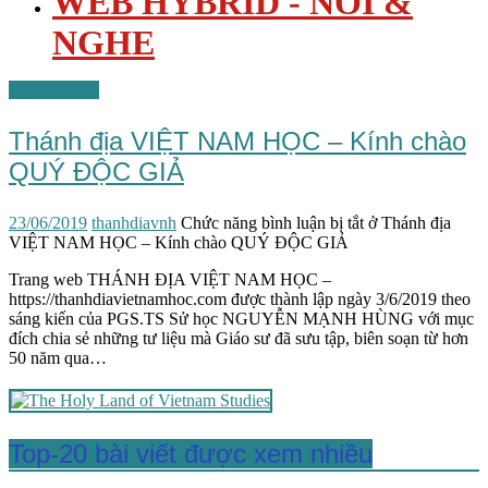
WEB HYBRID - NÓI &
NGHE
Nhà sáng lập
Thánh địa VIỆT NAM HỌC – Kính chào
QUÝ ĐỘC GIẢ
23/06/2019
thanhdiavnh
Chức năng bình luận bị tắt
ở Thánh địa
VIỆT NAM HỌC – Kính chào QUÝ ĐỘC GIẢ
Trang web THÁNH ĐỊA VIỆT NAM HỌC –
https://thanhdiavietnamhoc.com được thành lập ngày 3/6/2019 theo
sáng kiến của PGS.TS Sử học NGUYỄN MẠNH HÙNG với mục
đích chia sẻ những tư liệu mà Giáo sư đã sưu tập, biên soạn từ hơn
50 năm qua…
Top-20 bài viết được xem nhiều