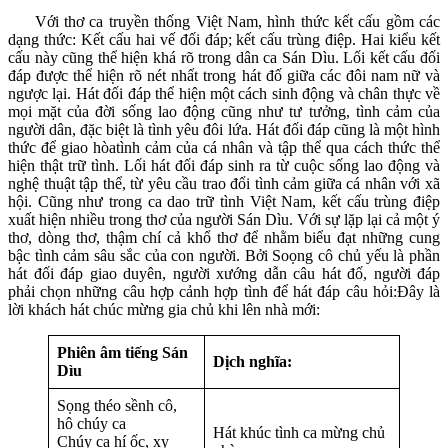
Với thơ ca truyền thống Việt Nam, hình thức kết cấu gồm các
dạng thức: Kết cấu hai vế đối đáp; kết cấu trùng điệp. Hai kiểu kết
cấu này cũng thể hiện khá rõ trong dân ca Sán Dìu. Lối kết cấu đối
đáp được thể hiện rõ nét nhất trong hát đố giữa các đôi nam nữ và
ngược lại. Hát đối đáp thể hiện một cách sinh động và chân thực về
mọi mặt của đời sống lao động cũng như tư tưởng, tình cảm của
người dân, đặc biệt là tình yêu đôi lứa. Hát đối đáp cũng là một hình
thức để giao hòatình cảm của cá nhân và tập thể qua cách thức thể
hiện thật trữ tình. Lối hát đối đáp sinh ra từ cuộc sống lao động và
nghệ thuật tập thể, từ yêu cầu trao đổi tình cảm giữa cá nhân với xã
hội. Cũng như trong ca dao trữ tình Việt Nam, kết cấu trùng điệp
xuất hiện nhiều trong thơ của người Sán Dìu. Với sự lặp lại cả một ý
thơ, dòng thơ, thậm chí cả khổ thơ để nhằm biểu đạt những cung
bậc tình cảm sâu sắc của con người. Bởi Soọng cô chủ yếu là phần
hát đối đáp giao duyên, người xướng dẫn câu hát đố, người đáp
phải chọn những câu hợp cảnh hợp tình để hát đáp câu hỏi:Đây là
lời khách hát chúc mừng gia chủ khi lên nhà mới:
Phiên âm tiếng Sán
Dịch nghĩa:
Dìu
Sọng théo sềnh cô,
hô chúy ca
Hát khúc tình ca mừng chủ
Chúy ca hí ốc, xỵ