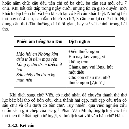
hoặc năm chữ: câu đầu tiên chỉ có ba chữ, ba câu sau mỗi câu 7
chữ. Khi hát đối đáp trong ngày cưới, những lời ca giao duyên, mời
khách đáp bên chủ và bên khách lại có kết cấu khác biệt. Những bài
thơ này có 4 câu, câu đầu chỉ có 3 chữ, 3 câu còn lại có 7 chữ. Nội
dung câu thơ đầu thường chỉ thời gian, hay sự vật chính trong bài
thơ.
Phiên âm tiếng Sán Dìu
Dịch nghĩa
Điếu thuốc ngon
Háo hói en Nhòng kim
Em nay tay vụng, vê
dzíu thùi tiêm mạo rèn
không tròn
Lòng lý dịu dzim dzêch ít
Chàng nay vui lòng, hút
hói
một điếu
Sòn chấy dip dzon kỵ
Cho con cháu mãi nhớ
man nèn
thuốc ngon [7,tr.51]
Khi dịch sang chữ Việt, có nghệ nhân đã chuyển thành thể thơ
lục bát: bài thơ có bốn câu, chia thành hai cặp, mỗi cặp câu trên có
sáu chữ và câu dưới có tám chữ. Tuy nhiên, qua việc nghiên cứu
cuốn sách ghi chép của tác giả Phan Văn Minh, ôngdịch ý các bài
thơ theo thể thất ngôn tứ tuyệt, ý thơ dịch sát với văn bản chữ Hán.
3.3.2. Kết cấu