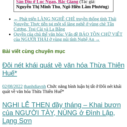
Sán Dìu ở Lục Ngạn, Bắc Giang
(Tác giả:
Nguyễn Thị Minh Thu
,
Ngô Hiền Lâm Phương
)
←
Phát triển LÀNG NGHỀ CHÈ truyền thống tỉnh Thái
Nguyên: Thực tiễn tại một số làng nghề ở vùng chè Tân
Cương, Trại Cài và La Bằng
Quyền của chủ thể văn hóa: Vấn đề BẢO TỒN CHỮ VIẾT
của NGƯỜI THÁI ở vùng núi tỉnh Nghệ An
→
Bài viết cùng chuyên mục
Đôi nét khái quát về văn hóa Thừa Thiên
Huế*
02/08/2022
thanhdiavnh
Chức năng bình luận bị tắt
ở Đôi nét khái
quát về văn hóa Thừa Thiên Huế*
NGHI LỄ THEN đầy tháng – Khai bươn
của NGƯỜI TÀY, NÙNG ở Đình Lập,
Lạng Sơn