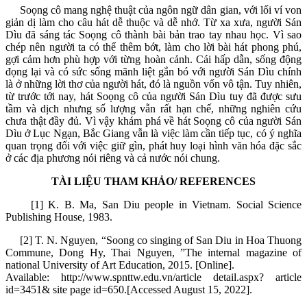
Soọng cô mang nghệ thuật của ngôn ngữ dân gian, với lối ví von
giản dị làm cho câu hát dễ thuộc và dễ nhớ. Từ xa xưa, người Sán
Dìu đã sáng tác Soọng cô thành bài bản trao tay nhau học. Vì sao
chép nên người ta có thể thêm bớt, làm cho lời bài hát phong phú,
gợi cảm hơn phù hợp với từng hoàn cảnh. Cái hấp dẫn, sống động
đọng lại và có sức sống mãnh liệt gắn bó với người Sán Dìu chính
là ở những lời thơ của người hát, đó là nguồn vốn vô tận. Tuy nhiên,
từ trước tới nay, hát Soọng cô của người Sán Dìu tuy đã được sưu
tầm và dịch nhưng số lượng vẫn rất hạn chế, những nghiên cứu
chưa thật đầy đủ. Vì vậy khám phá về hát Soọng cô của người Sán
Dìu ở Lục Ngạn, Bắc Giang vẫn là việc làm cần tiếp tục, có ý nghĩa
quan trọng đối với việc giữ gìn, phát huy loại hình văn hóa đặc sắc
ở các địa phương nói riêng và cả nước nói chung.
TÀI LIỆU THAM KHẢO/ REFERENCES
[1] K. B. Ma, San Diu people in Vietnam. Social Science
Publishing House, 1983.
[2] T. N. Nguyen, “Soong co singing of San Diu in Hoa Thuong
Commune, Dong Hy, Thai Nguyen, ”The internal magazine of
national University of Art Education, 2015. [Online].
Available: http://www.spnttw.edu.vn/article detail.aspx? article
id=3451& site page id=650.[Accessed August 15, 2022].