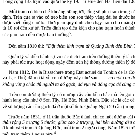
Tổng cộng 133 trạm vào giữa thế kỷ 19. Từ Huế đến Hà Tiên dài 
Mỗi trạm có biên chế khoảng 50 người, tổng số phu trạm trong cả 
định. Trên cửa ra vào có treo biển sơn son thiếp vàng dài ba thước ha
được viết bằng chữ to. Thời gian quy định cho chạy trạm cho quãng 
từ 10 roi đến xử tử. Triều đình tạo điều kiện cho phu trạm hoàn th
5
các phu trạm đều được ban thưởng
.
Đến năm 1810 thì:
“Đặt thêm lính trạm từ Quảng Bình đến Bình Th
Quản lý và điều hành sự vụ các dịch trạm trên đường thiên lý là ch
này phải túc trực hoạt động ngày đêm trên hệ thống đường thiên lý để
Năm 1812, De la Bissachere trong Etat actuel du Tonkin de la Coc
và Lạc Thổ) đã mô tả về con đường này như sau:
“… có một con 
không vững chắc thì người ta đổ gạch, đá vụn và đóng cọc để củng 
Trên con đường thiên lý có những cây cầu bền chắc mà tên gọi c
hành lang cầu như ở Sơn Tây, Hà Bắc, Ninh Bình. Đặc sắc là các 
về số lượng các cầu gạch đá ở một số tỉnh: Quảng Ngãi 59 cầu (tron
Trước năm 1831, ở 11 trấn thuộc Bắc thành chỉ có một đường cái q
thân rộng 5 trượng 5 thước, giữa cao 2 trượng, hai bên đường đều 
ở kinh và 6 trạm ở Quảng Đức, mỗi trạm 2 ngựa công. Năm 1825 trở
4
mỗi trạm thêm 1 ngựa nữa
.