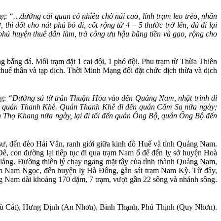
ng:
“…đường cái quan có nhiều chỗ núi cao, lính trạm leo trèo, nhân
, thì đốt cho nát phá bỏ đi, cốt rộng từ 4 – 5 thước trở lên, đủ đi lại
 phủ huyện thuê dân làm, trả công ưu hậu bằng tiền và gạo, rộng cho
g bằng đá. Mỗi trạm đặt 1 cai đội, 1 phó đội. Phu trạm từ Thừa Thiên
ế thân và tạp dịch. Thời Minh Mạng đổi đặt chức dịch thừa và dịch
ng:
“Đường sá từ trấn Thuận Hóa vào đến Quảng Nam, nhật trình đi
 đến quán Thanh Khê. Quán Thanh Khê đi đến quán Cẩm Sa nửa ngày;
Thọ Khang nửa ngày, lại đi tối đến quán Ông Bộ, quán Ông Bộ đến
, đến đèo Hải Vân, ranh giới giữa kinh đô Huế và tỉnh Quảng Nam.
, con đường lại tiếp tục đi qua trạm Nam ổ để đến lỵ sở huyện Hoà
ảng. Đường thiên lý chạy ngang mặt tây của tỉnh thành Quảng Nam,
rạm Nam Ngọc, đến huyện lỵ Hà Đông, gần sát trạm Nam Kỳ. Từ đây,
g Nam dài khoảng 170 dặm, 7 trạm, vượt gần 22 sông và nhánh sông.
ù Cát), Hưng Định (An Nhơn), Bình Thạnh, Phú Thịnh (Quy Nhơn).