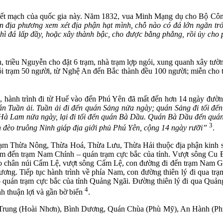
yết mạch của quốc gia này. Năm 1832, vua Minh Mạng dụ cho Bộ Cô
uan địa phương xem xét địa phận hạt mình, chỗ nào có đá
lớn ngăn trở
thì đá lấp đầy, hoặc xây thành bậc, cho được bằng phẳng, rồi ủy cho
n, triều Nguyễn cho đặt 6 trạm, nhà trạm lợp ngói, xung quanh xây tườn
trạm 50 người, từ Nghệ An đến Bắc thành đều 100 người; miễn cho thu
ả, hành trình đi từ Huế vào đến Phú Yên đã mất đến hơn 14 ngày đườ
uán Tuần ải. Tuần ải đi đến quán Sảng nửa ngày; quán Sảng đi tối
à Lam nửa ngày, lại đi tối đến quán Bà Dầu. Quán Bà Dầu đến quán 
3
n đèo truông Ninh giáp địa giới phủ Phú Yên, cộng 14 ngày rưỡi”
.
rạm Thừa Nông, Thừa Hoá, Thừa Lưu, Thừa Hải thuộc địa phận kinh sư
m đến trạm Nam Chính – quán trạm cực bắc của tỉnh. Vượt sông Cu Đê
eo chân núi Cẩm Lệ, vượt sông Cẩm Lệ, con đường đi đến trạm Nam Gi
ng. Tiếp tục hành trình về phía Nam, con đường thiên lý đi qua t
quán trạm cực bắc của tỉnh Quảng Ngãi. Đường thiên lý đi qua Quản
4
nh thuận lợi và gần bờ biển
.
Trung (Hoài Nhơn), Bình Dương, Quán Chùa (Phù Mỹ), An Hành (Ph