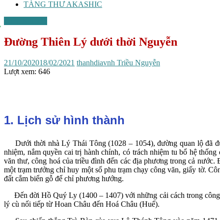
TÀNG THƯ AKASHIC
Triều Nguyễn
Đường Thiên Lý dưới thời Nguyễn
21/10/2020
18/02/2021
thanhdiavnh
Triều Nguyễn
Lượt xem:
646
1. Lịch sử hình thành
Dưới thời nhà Lý Thái Tông (1028 – 1054), đường quan lộ đã được 
nhiệm, nắm quyền cai trị hành chính, có trách nhiệm tu bổ hệ thốn
văn thư, công hoá của triều đình đến các địa phương trong cả nước. 
một trạm trưởng chỉ huy một số phu trạm chạy công văn, giấy tờ. Cô
đất cắm biển gỗ để chỉ phương hướng.
Đến đời Hồ Quý Ly (1400 – 1407) với những cải cách trong công tác 
lý cù nối tiếp từ Hoan Châu đến Hoá Châu (Huế).