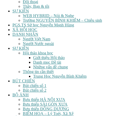
Đối thoại
Thầy, Bạn & tôi
SỰ KIỆN
WEB HYBRID – Nói & Nghe
Trường NGUYỄN BỈNH KHIÊM – Chiêu sinh
PGS.TS Sử học Nguyễn Mạnh Hùng
XÃ HỘI HỌC
DANH NHÂN
Người Việt Nam
Người Nước ngoài
SỰ KIỆN
Hội thảo khoa học
Giới thiệu Hội thảo
Danh mục Đề tài
Những vấn đề chung
Thông tin cần thiết
Trung Học Nguyễn Bỉnh Khiêm
BÚT CHIẾN
Bút chiến số 1
Bút chiến số 2
BỘ ẢNH
Bưu thiếp HÀ NỘI XƯA
Bưu thiếp SÀI GÒN XƯA
Bưu thiếp ĐÔNG DƯƠNG
BIẾM HOẠ – Lý Toét, Xã Xệ