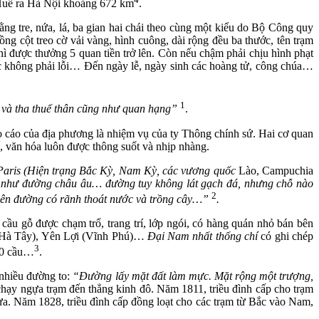
Huế ra Hà Nội khoảng 672 km
.
 tre, nứa, lá, ba gian hai chái theo cùng một kiểu do Bộ Công quy
rồng cột treo cờ vải vàng, hình cuông, dài rộng đều ba thước, tên trạm
ì được thưởng 5 quan tiền trở lên. Còn nếu chậm phải chịu hình phạt
tốc không phải lỗi… Đến ngày lễ, ngày sinh các hoàng tử, công chúa…
1
an và tha thuế thân cũng như quan hạng”
.
o cáo của địa phương là nhiệm vụ của ty Thông chính sứ. Hai cơ quan
ế, văn hóa luôn được thông suốt và nhịp nhàng.
Paris (Hiện trạng Bắc Kỳ, Nam Kỳ, các vương quốc
Lào, Campuchia
như đường châu âu… đường tuy không lát gạch đá, nhưng chỗ nào
2
i bên đường có rãnh thoát nước và trồng cây…”
.
ầu gỗ được chạm trổ, trang trí, lớp ngói, có hàng quán nhỏ bán bên
, Hà Tây), Yên Lợi (Vĩnh Phú)…
Đại Nam nhất thống chí
có ghi chép
3
 20 cầu…
.
nhiều đường to:
“Đường lấy mặt đất làm mực. Mặt rộng một trượng,
ể chạy ngựa trạm đến thẳng kinh đô. Năm 1811, triều đình cấp cho trạm
. Năm 1828, triều đình cấp đồng loạt cho các trạm từ Bắc vào Nam,