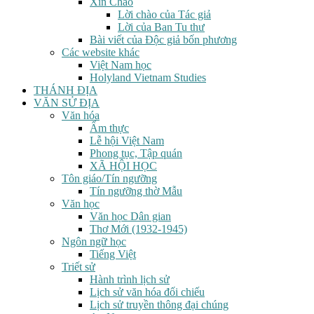
Xin Chào
Lời chào của Tác giả
Lời của Ban Tu thư
Bài viết của Độc giả bốn phương
Các website khác
Việt Nam học
Holyland Vietnam Studies
THÁNH ĐỊA
VĂN SỬ ĐỊA
Văn hóa
Ẩm thực
Lễ hội Việt Nam
Phong tục, Tập quán
XÃ HỘI HỌC
Tôn giáo/Tín ngưỡng
Tín ngưỡng thờ Mẫu
Văn học
Văn học Dân gian
Thơ Mới (1932-1945)
Ngôn ngữ học
Tiếng Việt
Triết sử
Hành trình lịch sử
Lịch sử văn hóa đối chiếu
Lịch sử truyền thông đại chúng