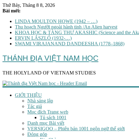
Thứ Bảy, Tháng 8 8, 2026
Bài mới:
LINDA MOULTON HOWE (1942 – …)
Thu hoạch Người ngoài hành tinh /An Alien harvest
KHOA HỌC & TÀNG THƯ AKASHIC (Science and the Akas
ERVIN LÁSZLÓ (1932-…)
SWAMI VIRAJANAND DANDEESHA (1778–1868)
THÁNH ĐỊA VIỆT NAM HỌC
THE HOLYLAND OF VIETNAM STUDIES
GIỚI THIỆU
Nhà sáng lập
Tác giả
Mục đích Trang web
Tủ sách 1001
Danh mục Bài viết
VERSIGOO – Phiên bản 1001 ngôn ngữ thế giới
Đóng góp