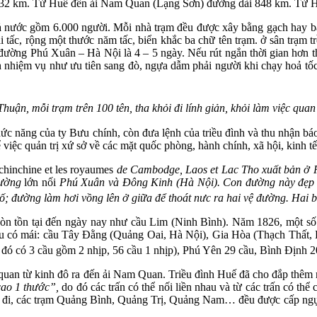
1.832 km. Từ Huế đến ải Nam Quan (Lạng Sơn) đường dài 848 km. Từ 
nước gồm 6.000 người. Mỗi nhà trạm đều được xây bằng gạch hay bằng
i tấc, rộng một thước năm tấc, biển khắc ba chữ tên trạm. ở sân trạm t
đường Phú Xuân – Hà Nội là 4 – 5 ngày. Nếu rút ngắn thời gian hơn th
ành nhiệm vụ như ưu tiên sang đò, ngựa dẫm phải người khi chạy hoả 
uận, mỗi trạm trên 100 tên, tha khỏi đi lính giản, khỏi làm việc qu
ức năng của ty Bưu chính, còn đưa lệnh của triều đình và thu nhận bá
 việc quản trị xứ sở về các mặt quốc phòng, hành chính, xã hội, kinh t
hinchine et les royaumes
de Cambodge, Laos et Lac Tho xuất bản ở 
đường
lớn nối
Phú Xuân và Đông Kinh (Hà Nội). Con đường này đẹp 
cố; đường làm hơi vồng lên ở giữa để thoát nưc ra hai vệ đường. Ha
òn tồn tại đến ngày nay như cầu Lim (Ninh Bình). Năm 1826, một số c
cầu có mái: cầu Tây Đằng (Quảng Oai, Hà Nội), Gia Hòa (Thạch Thất
g đó có 3 cầu gồm 2 nhịp, 56 cầu 1 nhịp), Phú Yên 29 cầu, Bình Định
uan từ kinh đô ra đến ải Nam Quan. Triều đình Huế đã cho đắp thêm 
cao 1 thước”,
do đó các trấn có thể nối liền nhau và từ các trấn có th
 đi, các trạm Quảng Bình, Quảng Trị, Quảng Nam… đều được cấp ngựa