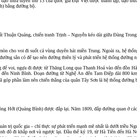
 thừa tuyên thứ 13 của quốc gia Đại Việt được thành lập, đạo thừa
nh) bằng đường bộ.
uận Quảng, chiến tranh Trịnh – Nguyễn kéo dài giữa Đàng Trong và
ho voi đi suốt cả vùng duyên hải miền Trung. Ngoài ra, hệ thống 
ường sẵn có để tạo nên đường thiên lý và phát triển hệ thống đường n
 để voi, ngựa đi được từ Thăng Long qua Thanh Hoá vào đến đồn H
ến Ninh Bình. Đoạn đường từ Nghệ An đến Tam Điệp dài 800 km, vớ
ã góp phần làm nên chiến thắng của quân Tây Sơn là hệ thống đường bộ
 Hới (Quảng Bình) được đắp lại. Năm 1809, đắp đường quan ở các
n trị quốc gia – chỉ thực sự phát triển mạnh mẽ nhất là dưới triều N
kinh đô đi khắp nơi và ngược lại. Đầu thế kỷ 19, từ Hà Tiên đến Hà 