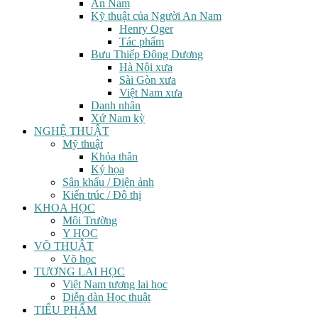
An Nam
Kỹ thuật của Người An Nam
Henry Oger
Tác phẩm
Bưu Thiếp Đông Dương
Hà Nội xưa
Sài Gòn xưa
Việt Nam xưa
Danh nhân
Xứ Nam kỳ
NGHỆ THUẬT
Mỹ thuật
Khỏa thân
Ký họa
Sân khấu / Điện ảnh
Kiến trúc / Đô thị
KHOA HỌC
Môi Trường
Y HỌC
VÕ THUẬT
Võ học
TƯƠNG LAI HỌC
Việt Nam tương lai học
Diễn dàn Học thuật
TIỂU PHẨM