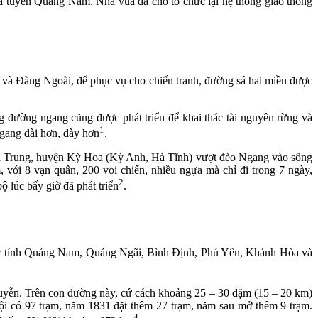
 tuyên Quảng Nam. Nhà vua đã cho tổ chức lại hệ thống giao thông
 Đàng Ngoài, để phục vụ cho chiến tranh, đường sá hai miền được
đường ngang cũng được phát triển để khai thác tài nguyên rừng và
1
gang dài hơn, dày hơn
.
à Trung, huyện Kỳ Hoa (Kỳ Anh, Hà Tĩnh) vượt đèo Ngang vào sông
i 8 vạn quân, 200 voi chiến, nhiều ngựa mà chỉ đi trong 7 ngày,
2
 lúc bấy giờ đã phát triển
.
 tỉnh Quảng Nam, Quảng Ngãi, Bình Định, Phú Yên, Khánh Hòa và
guyễn. Trên con đường này, cứ cách khoảng 25 – 30 dặm (15 – 20 km)
Nội có 97 trạm, năm 1831 đặt thêm 27 trạm, năm sau mở thêm 9 trạm.
4