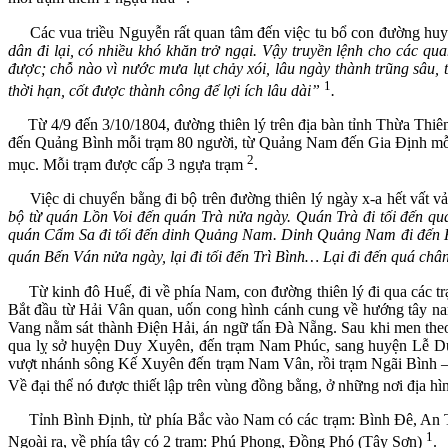
Các vua triều Nguyễn rất quan tâm đến việc tu bổ con đường hu
dân đi lại, có nhiều khó khăn trở ngại. Vậy truyền lệnh cho các q
được; chỗ nào vì nước mưa lụt chảy xói, lâu ngày thành trũng sâu, 
1
thời hạn, cốt được thành công để lợi ích lâu dài”
.
Từ 4/9 đến 3/10/1804, đường thiên lý trên địa bàn tỉnh Thừa Thiê
đến Quảng Bình mỗi trạm 80 người, từ Quảng Nam đến Gia Định mỗi 
2
mục. Mỗi trạm được cấp 3 ngựa trạm
.
Việc di chuyển bằng đi bộ trên đường thiên lý ngày x-a hết vất v
bộ từ quán Lồn Voi đến quán Trà nửa ngày. Quán Trà đi tối đến q
quán Cẩm Sa đi tối đến dinh Quảng Nam. Dinh Quảng Nam đi đến H
quán Bến Ván nửa ngày, lại đi tối đến Trì Bình… Lại đi đến quá châ
Từ kinh đô Huế, đi về phía Nam, con đường thiên lý đi qua các t
Bắt đầu từ Hải Vân quan, uốn cong hình cánh cung về hướng tây na
Vang nằm sát thành Điện Hải, án ngữ tấn Đà Nẵng. Sau khi men th
qua lỵ sở huyện Duy Xuyên, đến trạm Nam Phúc, sang huyện Lễ Dươ
vượt nhánh sông Kế Xuyên đến trạm Nam Vân, rồi trạm Ngãi Bình – 
Về đại thể nó được thiết lập trên vùng đồng bằng, ở những nơi địa hì
Tỉnh Bình Định, từ phía Bắc vào Nam có các trạm: Bình Đê, An 
1
Ngoài ra, về phía tây có 2 trạm: Phú Phong, Đồng Phó (Tây Sơn)
.