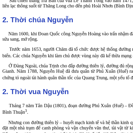
Sau chiến thắng Trà Bàn của vua Lê Thánh Tông vào năm 1471, đạo
liên lạc thông suốt từ Thăng Long cho đến phủ Hoài Nhơn (Bình Đị
2. Thời chúa Nguyễn
Năm 1600, khi Đoan Quốc công Nguyễn Hoàng vào trấn nhậm đất Th
sửa sang, mở rộng.
Trước năm 1653, người Chăm đã tổ chức được hệ thống đường mòn c
biển. Các chúa Nguyễn khi làm chủ được vùng này đã kế thừa mạng đ
Ở Đàng Ngoài, chúa Trịnh cho đắp đường thiên lý, đường đủ rộng
Gianh. Năm 1788, Nguyễn Huệ đã đưa quân từ Phú Xuân (Huế) ra đ
chứng tỏ ngoài tài hành quân thần tốc của Quang Trung, một yếu tố đ
2. Thời vua Nguyễn
Tháng 7 năm Tân Dậu (1801), đoạn đường Phú Xuân (Huế) – Đồng
3
Bình Thuận
.
Nhưng con đường thiên lý – huyết mạch kinh tế và hệ thần kinh quả
đặt một nhà trạm để canh phòng và vận chuyển văn thư, tài vật từ 